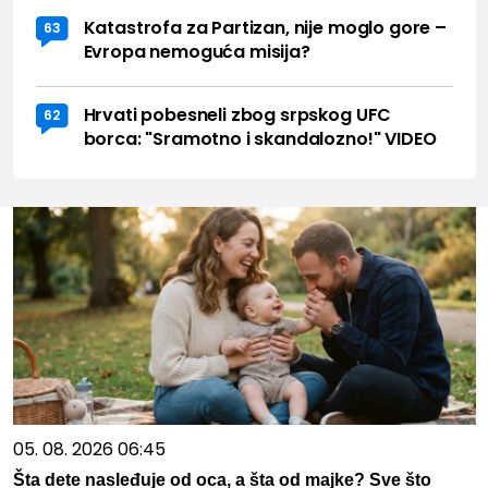
Katastrofa za Partizan, nije moglo gore –
63
Evropa nemoguća misija?
Hrvati pobesneli zbog srpskog UFC
62
borca: "Sramotno i skandalozno!" VIDEO
05. 08. 2026 06:45
Šta dete nasleđuje od oca, a šta od majke? Sve što