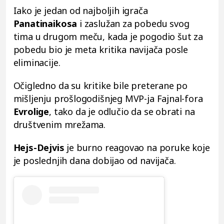
Iako je jedan od najboljih igrača
Panatinaikosa
i zaslužan za pobedu svog
tima u drugom meču, kada je pogodio šut za
pobedu bio je meta kritika navijača posle
eliminacije.
Očigledno da su kritike bile preterane po
mišljenju prošlogodišnjeg MVP-ja Fajnal-fora
Evrolige
, tako da je odlučio da se obrati na
društvenim mrežama.
Hejs-Dejvis
je burno reagovao na poruke koje
je poslednjih dana dobijao od navijača.