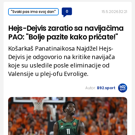
0
15.5.2026.
12:21
"Svaki pas ima svoj dan"
Hejs-Dejvis zaratio sa navijačima
PAO: "Bolje pazite kako pričate!"
Košarkaš Panatinaikosa Najdžel Hejs-
Dejvis je odgovorio na kritike navijača
koje su usledile posle eliminacije od
Valensije u plej-ofu Evrolige.
Autor:
B92.sport