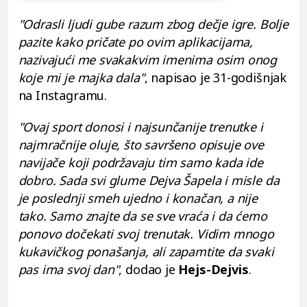
"Odrasli ljudi gube razum zbog dečje igre. Bolje
pazite kako pričate po ovim aplikacijama,
nazivajući me svakakvim imenima osim onog
koje mi je majka dala"
, napisao je 31-godišnjak
na Instagramu.
"Ovaj sport donosi i najsunčanije trenutke i
najmračnije oluje, što savršeno opisuje ove
navijače koji podržavaju tim samo kada ide
dobro. Sada svi glume Dejva Šapela i misle da
je poslednji smeh ujedno i konačan, a nije
tako. Samo znajte da se sve vraća i da ćemo
ponovo dočekati svoj trenutak. Vidim mnogo
kukavičkog ponašanja, ali zapamtite da svaki
pas ima svoj dan"
, dodao je
Hejs-Dejvis
.