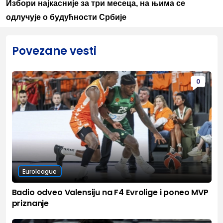
Избори најкасније за три месеца, на њима се
одлучује о будућности Србије
Povezane vesti
0
Euroleague
Badio odveo Valensiju na F4 Evrolige i poneo MVP
priznanje