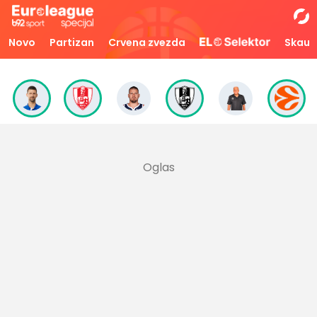
Novo
Partizan
Crvena zvezda
Skaut