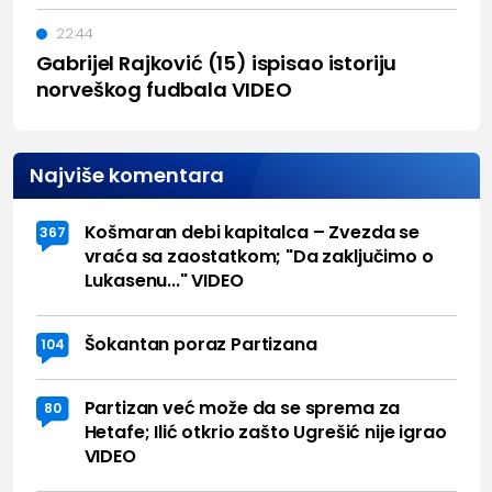
22:44
Gabrijel Rajković (15) ispisao istoriju
norveškog fudbala VIDEO
Najviše komentara
Košmaran debi kapitalca – Zvezda se
367
vraća sa zaostatkom; "Da zaključimo o
Lukasenu..." VIDEO
Šokantan poraz Partizana
104
Partizan već može da se sprema za
80
Hetafe; Ilić otkrio zašto Ugrešić nije igrao
VIDEO