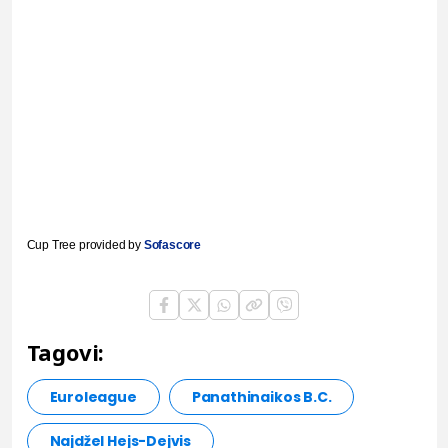
Cup Tree provided by
Sofascore
Tagovi:
Euroleague
Panathinaikos B.C.
Najdžel Hejs-Dejvis