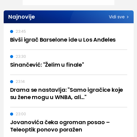
Najnovije
Vidi sve
23:45
Bivši igrač Barselone ide u Los Anđeles
23:30
Sinančević: "Želim u finale"
23:14
Drama se nastavlja: "Samo igračice koje
su žene mogu u WNBA, ali..."
23:00
Jovanovića čeka ogroman posao –
Teleoptik ponovo poražen