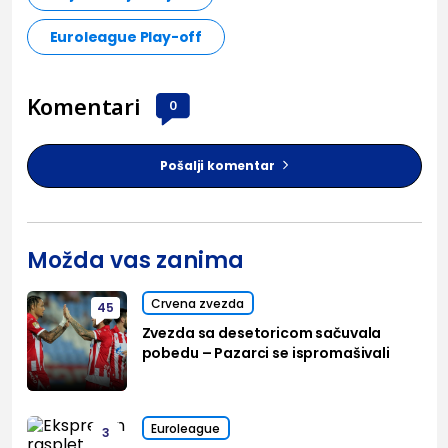
Euroleague Play-off
Komentari
0
Pošalji komentar
Možda vas zanima
Crvena zvezda
45
Zvezda sa desetoricom sačuvala
pobedu – Pazarci se ispromašivali
Euroleague
3