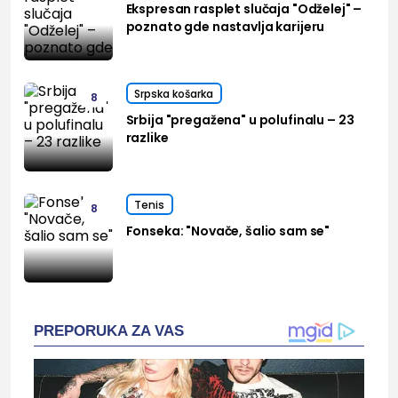
Ekspresan rasplet slučaja "Odželej" –
poznato gde nastavlja karijeru
Srpska košarka
8
Srbija "pregažena" u polufinalu – 23
razlike
Tenis
8
Fonseka: "Novače, šalio sam se"
PREPORUKA ZA VAS