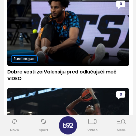
0
Euroleague
Dobre vesti za Valensiju pred odlučujući meč
VIDEO
0
✕
Novo
Sport
Video
Menu