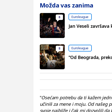
Možda vas zanima
Euroleague
8
Jan Veseli završava 
Euroleague
8
"Od Beograda, preko
"
Osećam potrebu da ti kažem jedno v
učinili za mene i moju. Od našeg p
svoje najbliže i čak mi dozvolili da