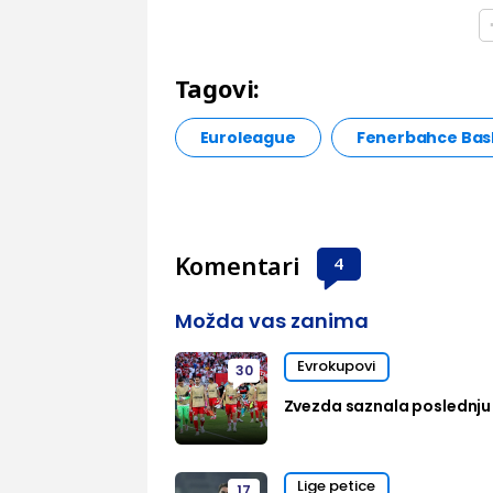
Tagovi:
Euroleague
Fenerbahce Bas
Komentari
4
Možda vas zanima
Evrokupovi
30
Zvezda saznala poslednju 
Lige petice
17