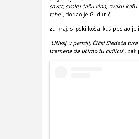
savet, svaku čašu vina, svaku kafu i
tebe
", dodao je Gudurić.
Za kraj, srpski košarkaš poslao je 
"
Uživaj u penziji, Čiča! Sledeća tura
vremena da učimo tu ćirilicu
", zak