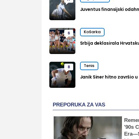
Juventus finansijski oda
Košarka
6
Srbija deklasirala Hrvatsk
Tenis
8
Janik Siner hitno završio u 
PREPORUKA ZA VAS
Reme
'90s 
Era—S