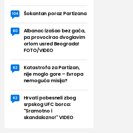
Šokantan poraz Partizana
104
Albanac izašao bez gaća,
80
pa provocirao dvoglavim
orlom usred Beograda!
FOTO/VIDEO
Katastrofa za Partizan,
62
nije moglo gore – Evropa
nemoguća misija?
Hrvati pobesneli zbog
62
srpskog UFC borca:
"Sramotno i
skandalozno!" VIDEO