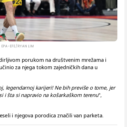
EPA-EFE/RYAN LIM
e dirljivom porukom na društvenim mrežama i
učinio za njega tokom zajedničkih dana u
j, legendarnoj karijeri! Ne bih previše o tome, jer
si i šta si napravio na košarkaškom terenu
",
seli i njegova porodica značili van parketa.