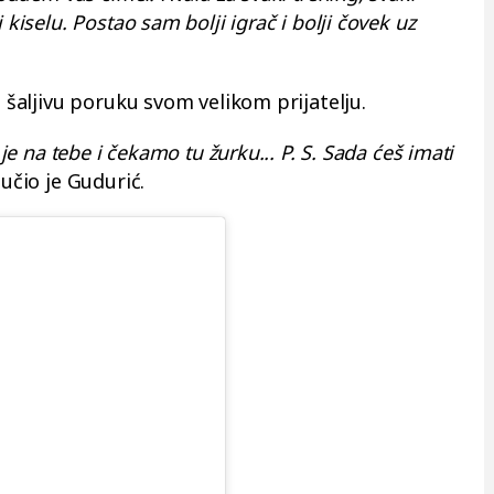
 kiselu. Postao sam bolji igrač i bolji čovek uz
i šaljivu poruku svom velikom prijatelju.
 je na tebe i čekamo tu žurku... P. S. Sada ćeš imati
ljučio je Gudurić.