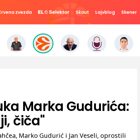
Crvena zvezda
Skaut
Lajvblog
Skener
uka Marka Gudurića:
i, čiča"
hčea, Marko Gudurić i Jan Veseli, oprostili