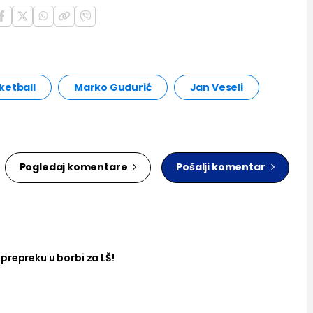
ketball
Marko Gudurić
Jan Veseli
Pogledaj komentare
Pošalji komentar
prepreku u borbi za LŠ!