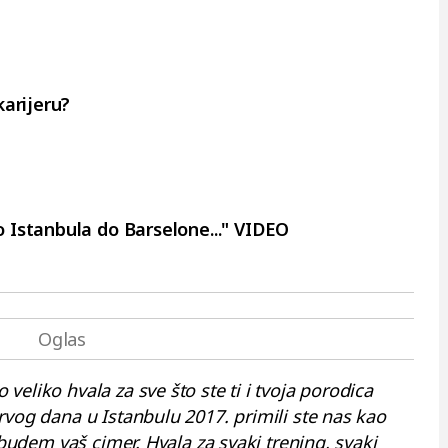
karijeru?
 Istanbula do Barselone..." VIDEO
eliko hvala za sve što ste ti i tvoja porodica
rvog dana u Istanbulu 2017. primili ste nas kao
 budem vaš cimer. Hvala za svaki trening, svaki