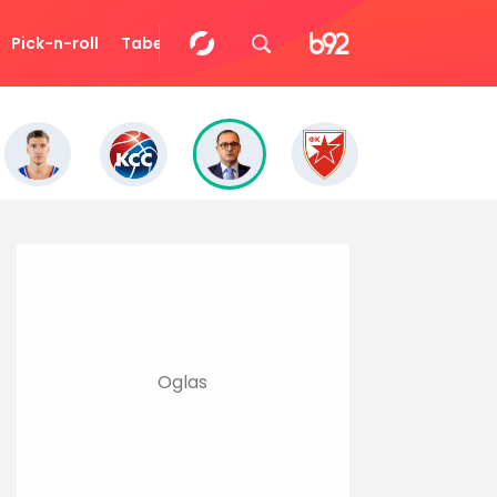
Pick-n-roll
Tabela
Video
Eurocup