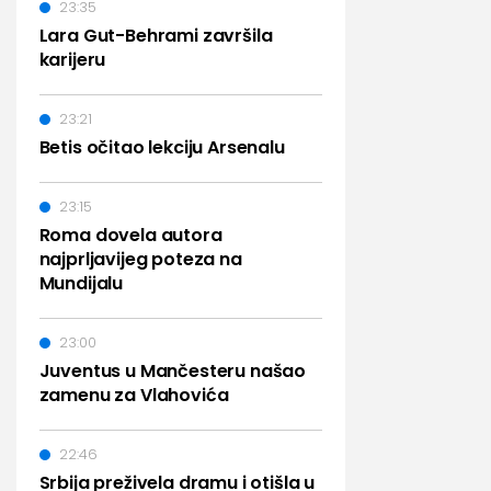
23:35
Lara Gut-Behrami završila
karijeru
23:21
Betis očitao lekciju Arsenalu
23:15
Roma dovela autora
najprljavijeg poteza na
Mundijalu
23:00
Juventus u Mančesteru našao
zamenu za Vlahovića
22:46
Srbija preživela dramu i otišla u