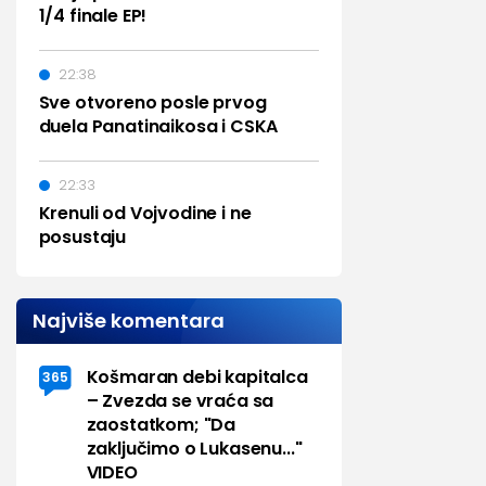
1/4 finale EP!
22:38
Sve otvoreno posle prvog
duela Panatinaikosa i CSKA
22:33
Krenuli od Vojvodine i ne
posustaju
Najviše komentara
Košmaran debi kapitalca
365
– Zvezda se vraća sa
zaostatkom; "Da
zaključimo o Lukasenu..."
VIDEO