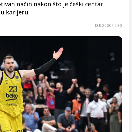
ivan način nakon što je češki centar
u karijeru.
13.5.2026.
12:30