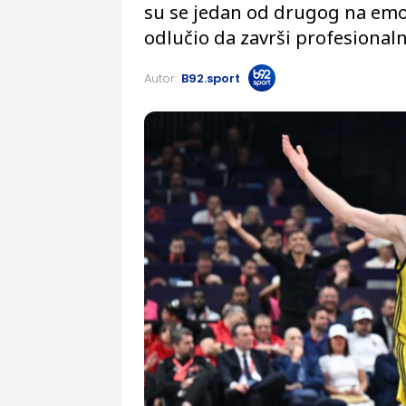
su se jedan od drugog na emot
odlučio da završi profesionaln
Autor:
B92.sport