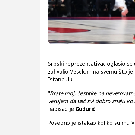
Srpski reprezentativac oglasio s
zahvalio Veselom na svemu što je 
Istanbulu.
"
Brate moj, čestitke na neverovatno
verujem da već svi dobro znaju ko 
napisao je
Gudurić
.
Posebno je istakao koliko su mu Ve