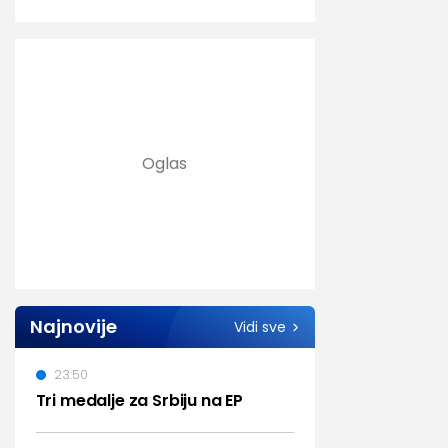
Najnovije
Vidi sve
23:50
Tri medalje za Srbiju na EP