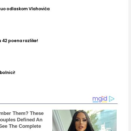
hnuo odlaskom Vlahovića
u 42 poena razlike!
bolnici!
mber Them? These
Couples Defined An
ee The Complete