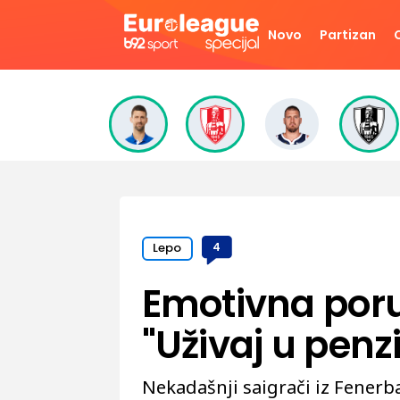
Novo
Partizan
Lepo
4
Emotivna por
"Uživaj u penzij
Nekadašnji saigrači iz Fenerba