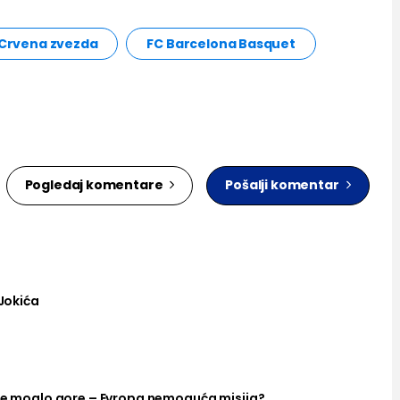
 Crvena zvezda
FC Barcelona Basquet
Pogledaj komentare
Pošalji komentar
 Jokića
ije moglo gore – Evropa nemoguća misija?