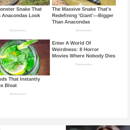
onster Snake That
The Massive Snake That's
 Anacondas Look
Redefining 'Giant'—Bigger
Than Anacondas
Brainberries
Brainberries
Enter A World Of
Weirdness: 8 Horror
Movies Where Nobody Dies
Brainberries
ods That Instantly
e Bloat
Brainberries