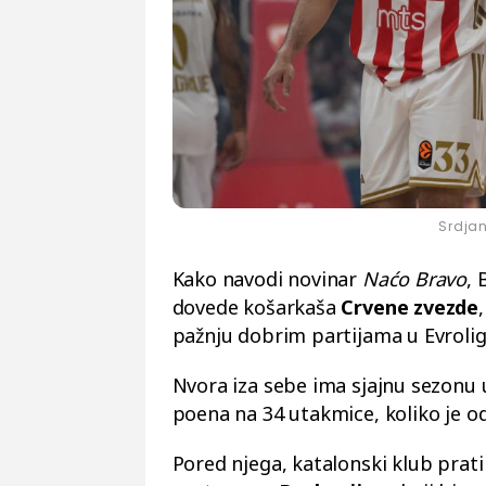
Srdjan
Kako navodi novinar
Naćo Bravo
, 
dovede košarkaša
Crvene zvezde
pažnju dobrim partijama u Evrolig
Nvora iza sebe ima sjajnu sezonu 
poena na 34 utakmice, koliko je od
Pored njega, katalonski klub prati