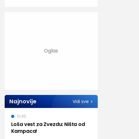
Najnovije
Vidi sve
10:45
Loša vest za Zvezdu: Ništa od
Kampaca!