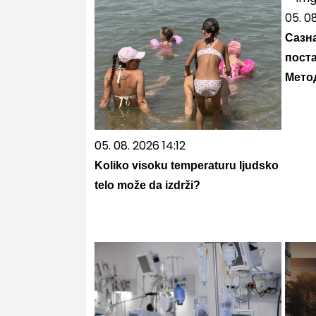
05. 0
Сазна
пост
Мето
05. 08. 2026 14:12
Koliko visoku temperaturu ljudsko
telo može da izdrži?