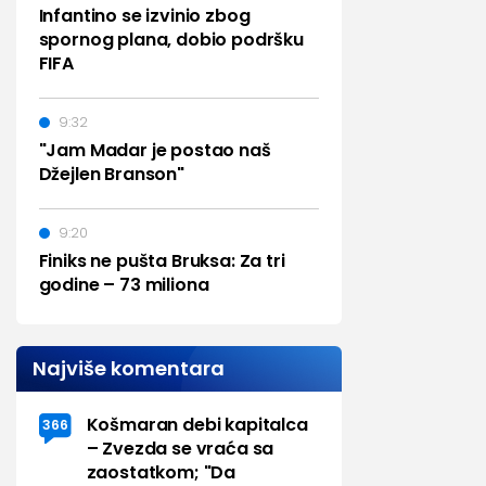
Infantino se izvinio zbog
spornog plana, dobio podršku
FIFA
9:32
"Jam Madar je postao naš
Džejlen Branson"
9:20
Finiks ne pušta Bruksa: Za tri
godine – 73 miliona
Najviše komentara
Košmaran debi kapitalca
366
– Zvezda se vraća sa
zaostatkom; "Da