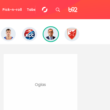
Pick-n-roll
Tabela
Video
Eurocup