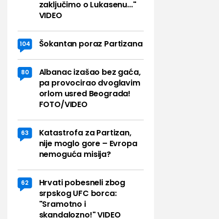
zaključimo o Lukasenu..."
VIDEO
Šokantan poraz Partizana
104
Albanac izašao bez gaća,
80
pa provocirao dvoglavim
orlom usred Beograda!
FOTO/VIDEO
Katastrofa za Partizan,
63
nije moglo gore – Evropa
nemoguća misija?
Hrvati pobesneli zbog
62
srpskog UFC borca:
"Sramotno i
skandalozno!" VIDEO