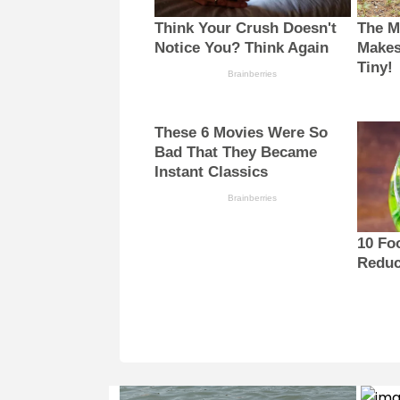
Think Your Crush Doesn't
The M
Notice You? Think Again
Makes
Tiny!
Brainberries
These 6 Movies Were So
Bad That They Became
Instant Classics
Brainberries
10 Fo
Reduc