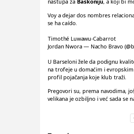
nastupa za
Baskoniju
, a koji bi 
Voy a dejar dos nombres relaciona
se ha caído.
Timothé Luwawu-Cabarrot
Jordan Nwora — Nacho Bravo (@
U Barseloni žele da podignu kvali
na trofeje u domaćim i evropskim 
profil pojačanja koje klub traži.
Pregovori su, prema navodima, još 
velikana je ozbiljno i već sada se n