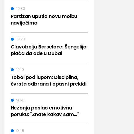
10:30
Partizan uputio novu molbu
navijačima
10:23
Glavobolja Barselone: Šengelija
plaća da ode u Dubai
10:10
Tobol pod lupom: Disciplina,
čvrsta odbrana i opasni prekidi
9:58
Hezonja poslao emotivnu
poruku: "Znate kakav sam..."
9:45