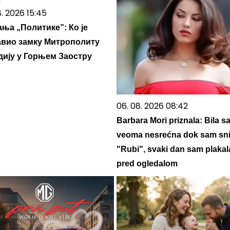
8. 2026 15:45
ња „Политике”: Ко је
авио замку Митрополиту
дију у Горњем Заостру
06. 08. 2026 08:42
Barbara Mori priznala: Bila s
veoma nesrećna dok sam sn
"Rubi", svaki dan sam plakal
pred ogledalom