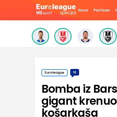
Novo
Partizan
Euroleague
16
Bomba iz Bars
gigant krenuo
košarkaša