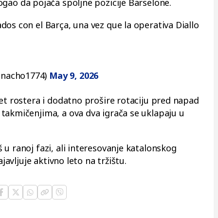
mogao da pojača spoljne pozicije Barselone.
dos con el Barça, una vez que la operativa Diallo
bnacho1774)
May 9, 2026
tet rostera i dodatno prošire rotaciju pred napad
takmičenjima, a ova dva igrača se uklapaju u
u ranoj fazi, ali interesovanje katalonskog
ajavljuje aktivno leto na tržištu.