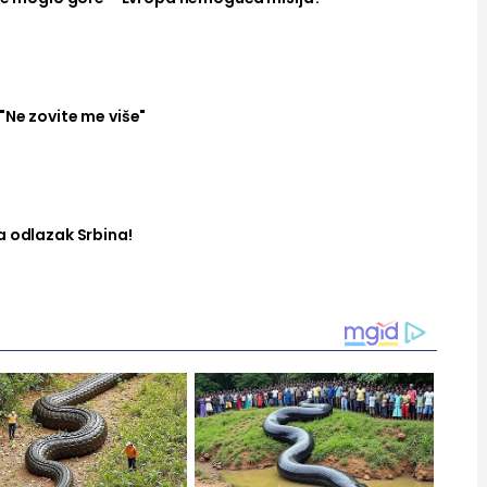
"Ne zovite me više"
a odlazak Srbina!