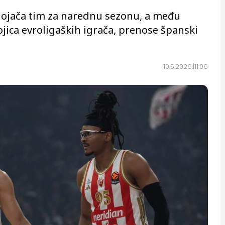
 ojača tim za narednu sezonu, a među
ica evroligaških igrača, prenose španski
10.5.2026.
11:06