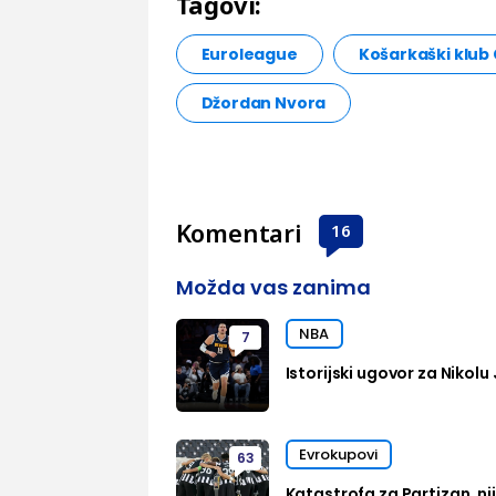
Tagovi:
Euroleague
Košarkaški klub
Džordan Nvora
Komentari
16
Možda vas zanima
NBA
7
Istorijski ugovor za Nikolu
Evrokupovi
63
Katastrofa za Partizan, n