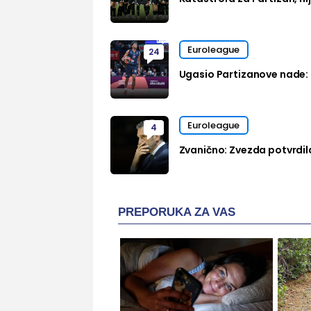
Euroleague
24
Ugasio Partizanove nade: 
Euroleague
4
Zvanično: Zvezda potvrdil
PREPORUKA ZA VAS