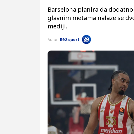
Barselona planira da dodatno
glavnim metama nalaze se dvoj
mediji.
Autor:
B92.sport