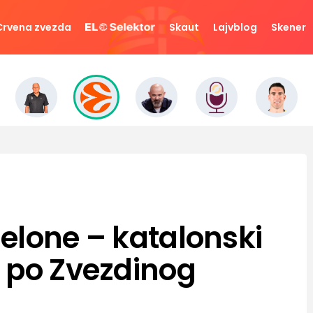
Crvena zvezda
Skaut
Lajvblog
Skener
elone – katalonski
 po Zvezdinog