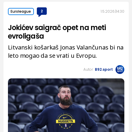
2
1.5.2026.
14:30
Euroleague
Jokićev saigrač opet na meti
evroligaša
Litvanski košarkaš Jonas Valančunas bi na
leto mogao da se vrati u Evropu.
Autor:
B92.sport