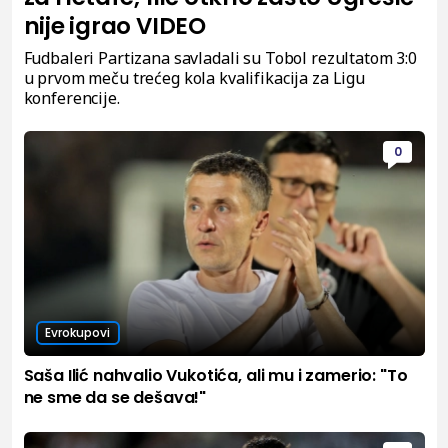
nije igrao VIDEO
Fudbaleri Partizana savladali su Tobol rezultatom 3:0
u prvom meču trećeg kola kvalifikacija za Ligu
konferencije.
0
Evrokupovi
Saša Ilić nahvalio Vukotića, ali mu i zamerio: "To
ne sme da se dešava!"