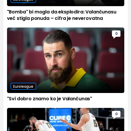
"Bomba" bi mogla da eksplodira: Valančunasu
već stigla ponuda – cifra je neverovatna
0
Euroleague
"Svi dobro znamo ko je Valančunas"
0