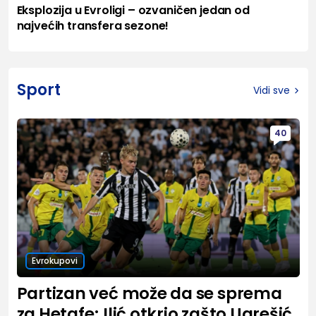
Eksplozija u Evroligi – ozvaničen jedan od
najvećih transfera sezone!
Sport
Vidi sve
40
Evrokupovi
Partizan već može da se sprema
za Hetafe; Ilić otkrio zašto Ugrešić