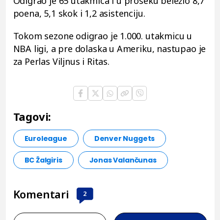
Odigrao je 65 utakmica i u proseku beležio 8,7
poena, 5,1 skok i 1,2 asistenciju.
Tokom sezone odigrao je 1.000. utakmicu u
NBA ligi, a pre dolaska u Ameriku, nastupao je
za Perlas Viljnus i Ritas.
Tagovi:
Euroleague
Denver Nuggets
BC Žalgiris
Jonas Valančunas
Komentari
2