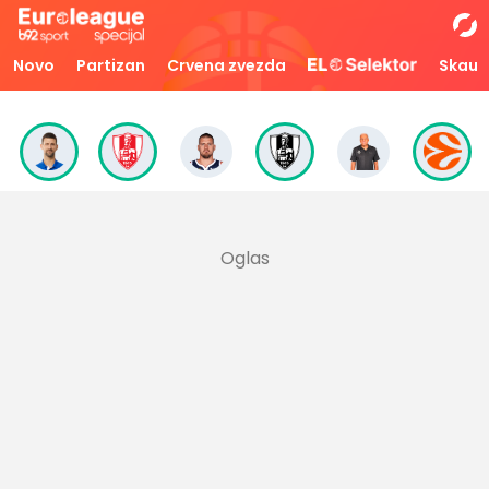
Novo
Partizan
Crvena zvezda
Skaut