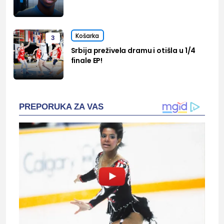
Košarka
3
Srbija preživela dramu i otišla u 1/4
finale EP!
PREPORUKA ZA VAS