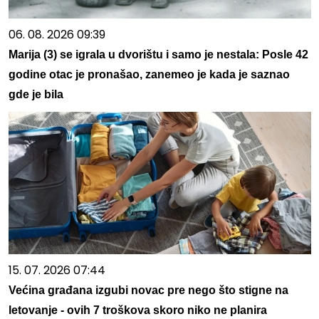
06. 08. 2026 09:39
Marija (3) se igrala u dvorištu i samo je nestala: Posle 42
godine otac je pronašao, zanemeo je kada je saznao
gde je bila
15. 07. 2026 07:44
Većina građana izgubi novac pre nego što stigne na
letovanje - ovih 7 troškova skoro niko ne planira