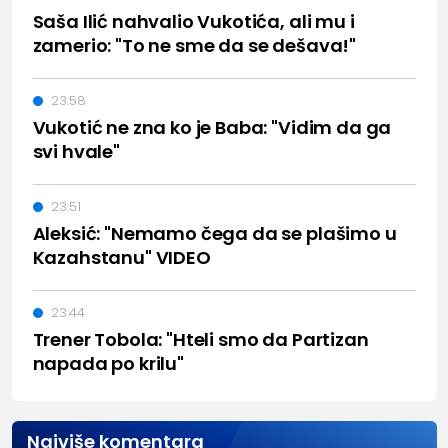
Saša Ilić nahvalio Vukotića, ali mu i
zamerio: "To ne sme da se dešava!"
23:58
Vukotić ne zna ko je Baba: "Vidim da ga
svi hvale"
23:51
Aleksić: "Nemamo čega da se plašimo u
Kazahstanu" VIDEO
23:44
Trener Tobola: "Hteli smo da Partizan
napada po krilu"
Najviše komentara