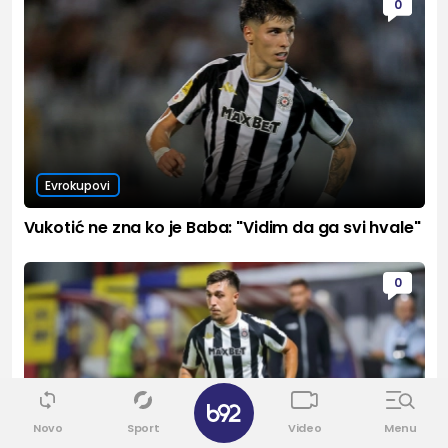
0
Evrokupovi
Vukotić ne zna ko je Baba: "Vidim da ga svi hvale"
0
✕
Novo
Sport
Video
Menu