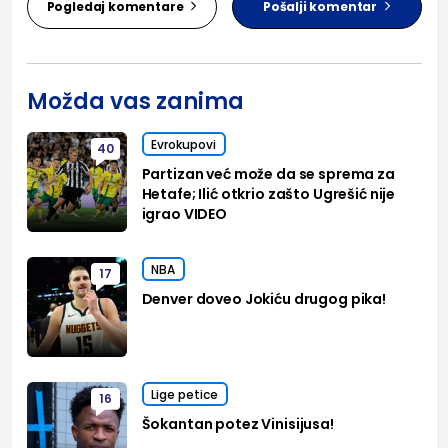
Pogledaj komentare
Pošalji komentar
Možda vas zanima
Evrokupovi
40
Partizan već može da se sprema za
Hetafe; Ilić otkrio zašto Ugrešić nije
igrao VIDEO
NBA
17
Denver doveo Jokiću drugog pika!
Lige petice
16
Šokantan potez Vinisijusa!