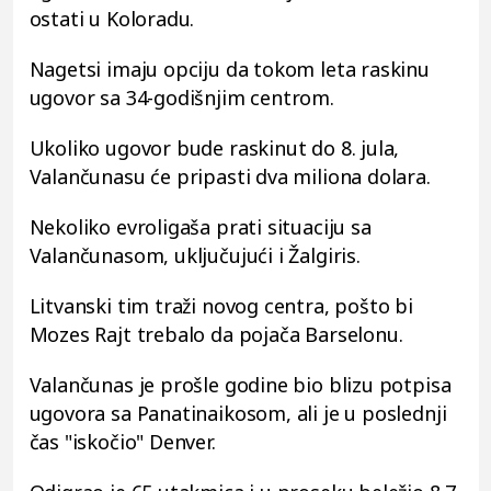
ostati u Koloradu.
Nagetsi imaju opciju da tokom leta raskinu
ugovor sa 34-godišnjim centrom.
Ukoliko ugovor bude raskinut do 8. jula,
Valančunasu će pripasti dva miliona dolara.
Nekoliko evroligaša prati situaciju sa
Valančunasom, uključujući i Žalgiris.
Litvanski tim traži novog centra, pošto bi
Mozes Rajt trebalo da pojača Barselonu.
Valančunas je prošle godine bio blizu potpisa
ugovora sa Panatinaikosom, ali je u poslednji
čas "iskočio" Denver.