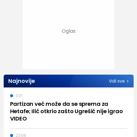
Najnovije
Vidi sve
0:01
Partizan već može da se sprema za
Hetafe; Ilić otkrio zašto Ugrešić nije igrao
VIDEO
23:58