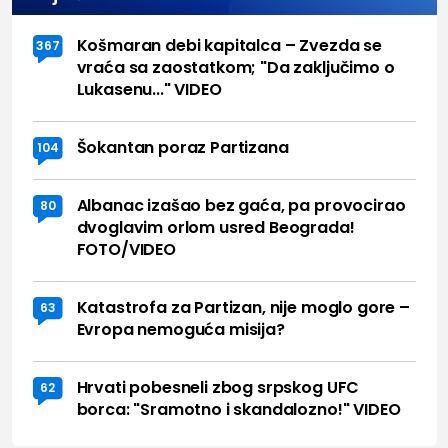
Košmaran debi kapitalca – Zvezda se
367
vraća sa zaostatkom; "Da zaključimo o
Lukasenu..." VIDEO
Šokantan poraz Partizana
104
Albanac izašao bez gaća, pa provocirao
80
dvoglavim orlom usred Beograda!
FOTO/VIDEO
Katastrofa za Partizan, nije moglo gore –
63
Evropa nemoguća misija?
Hrvati pobesneli zbog srpskog UFC
62
borca: "Sramotno i skandalozno!" VIDEO