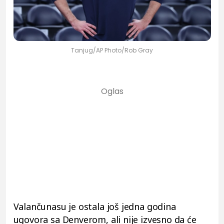
Tanjug/AP Photo/Rob Gray
Valančunasu je ostala još jedna godina
ugovora sa Denverom, ali nije izvesno da će