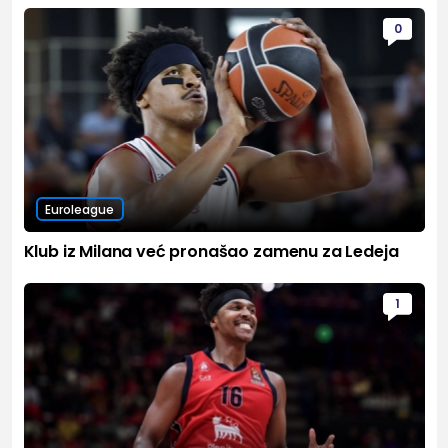
0
Euroleague
Klub iz Milana već pronašao zamenu za Ledeja
1