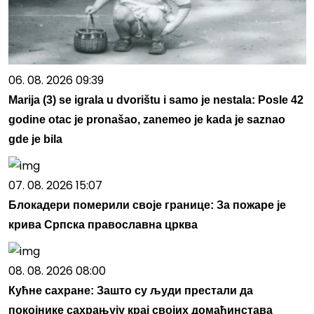
06. 08. 2026 09:39
Marija (3) se igrala u dvorištu i samo je nestala: Posle 42
godine otac je pronašao, zanemeo je kada je saznao
gde je bila
07. 08. 2026 15:07
Блокадери померили своје границе: За пожаре је
крива Српска православна црква
08. 08. 2026 08:00
Кућне сахране: Зашто су људи престали да
покојнике сахрањују крај својих домаћинстава