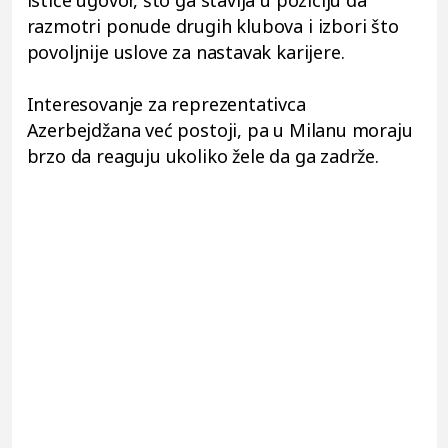
ističe ugovor, što ga stavlja u poziciju da
razmotri ponude drugih klubova i izbori što
povoljnije uslove za nastavak karijere.
Interesovanje za reprezentativca
Azerbejdžana već postoji, pa u Milanu moraju
brzo da reaguju ukoliko žele da ga zadrže.