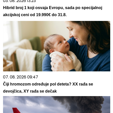
03. 08. 2026 13:23
Hibrid broj 1 koji osvaja Evropu, sada po specijalnoj
akcijskoj ceni od 19.990€ do 31.8.
07. 08. 2026 09:47
Čiji hromozom određuje pol deteta? XX rađa se
devojčica, XY rađa se dečak