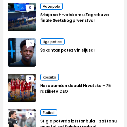
Vaterpolo
0
Srbija sa Hrvatskom u Zagrebu za
finale Svetskog prvenstva!
Lige petice
16
Šokantan potez Vinisijusa!
Košarka
3
Nezapamćen debakl Hrvatske – 75
razlike! VIDEO
Fudbal
14
Stigla potvrda iz Istanbula – zašto su
odustali od Salaha i izabrali