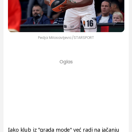
Pedja Milosavljevic/STARSPORT
Iako klub iz "grada mode" već radi na jačanju