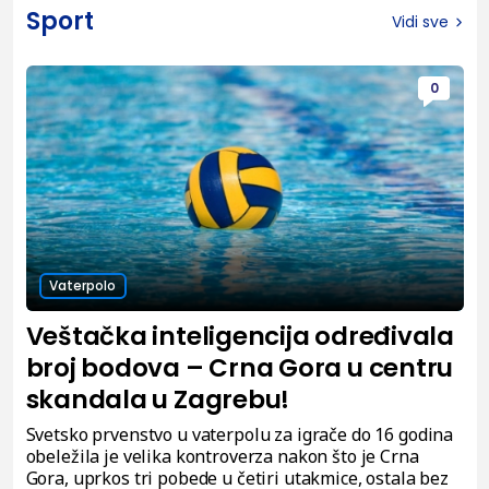
Sport
Vidi sve
0
Vaterpolo
Veštačka inteligencija određivala
broj bodova – Crna Gora u centru
skandala u Zagrebu!
Svetsko prvenstvo u vaterpolu za igrače do 16 godina
obeležila je velika kontroverza nakon što je Crna
Gora, uprkos tri pobede u četiri utakmice, ostala bez