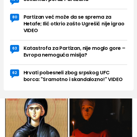
Partizan već može da se sprema za
80
Hetafe; Ilić otkrio zašto Ugrešić nije igrao
VIDEO
Katastrofa za Partizan, nije moglo gore –
63
Evropa nemoguća misija?
Hrvati pobesneli zbog srpskog UFC
62
borca: "Sramotno i skandalozno!" VIDEO