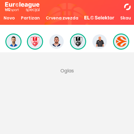
Novo
Partizan
Crvena zvezda
Skaut