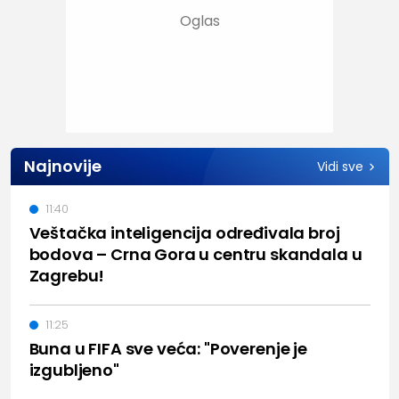
Najnovije
Vidi sve
11:40
Veštačka inteligencija određivala broj
bodova – Crna Gora u centru skandala u
Zagrebu!
11:25
Buna u FIFA sve veća: "Poverenje je
izgubljeno"