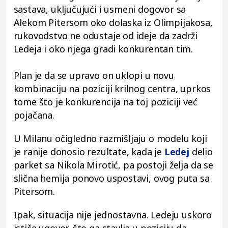
sastava, uključujući i usmeni dogovor sa
Alekom Pitersom oko dolaska iz Olimpijakosa,
rukovodstvo ne odustaje od ideje da zadrži
Ledeja i oko njega gradi konkurentan tim.
Plan je da se upravo on uklopi u novu
kombinaciju na poziciji krilnog centra, uprkos
tome što je konkurencija na toj poziciji već
pojačana.
U Milanu očigledno razmišljaju o modelu koji
je ranije donosio rezultate, kada je
Ledej
delio
parket sa Nikola Mirotić, pa postoji želja da se
slična hemija ponovo uspostavi, ovog puta sa
Pitersom.
Ipak, situacija nije jednostavna. Ledeju uskoro