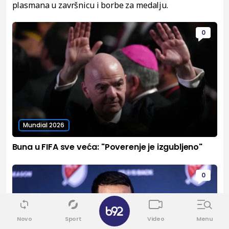
plasmana u završnicu i borbe za medalju.
0
Mundial 2026
Buna u FIFA sve veća: "Poverenje je izgubljeno"
0
✕
Novo
Sport
Video
Menu