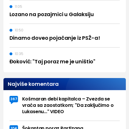
11:05
Lozano na pozajmici u Galaksiju
10:50
Dinamo doveo pojačanje iz PSŽ-a!
10:35
Đoković: "Taj poraz me je uništio"
Najviše komentara
Košmaran debi kapitalca – Zvezda se
367
vraća sa zaostatkom; "Da zaključimo o
Lukasenu..." VIDEO
Šokantan poraz Partizana
104