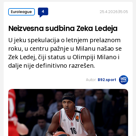
4
25.4.2026.
15:05
Euroleague
Neizvesna sudbina Zeka Ledeja
U jeku spekulacija o letnjem prelaznom
roku, u centru pažnje u Milanu našao se
Zek Ledej, čiji status u Olimpiji Milano i
dalje nije definitivno razrešen.
Autor:
B92.sport