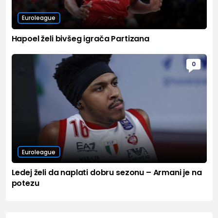
Euroleague
Hapoel želi bivšeg igrača Partizana
0
Euroleague
Ledej želi da naplati dobru sezonu – Armani je na
potezu