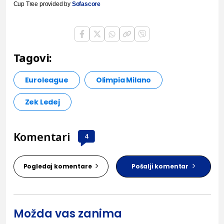
Cup Tree provided by
Sofascore
Tagovi:
Euroleague
Olimpia Milano
Zek Ledej
Komentari
4
Pogledaj komentare
Pošalji komentar
Možda vas zanima