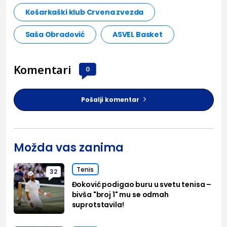
Košarkaški klub Crvena zvezda
Saša Obradović
ASVEL Basket
Komentari
0
Pošalji komentar
Možda vas zanima
Tenis
32
Đoković podigao buru u svetu tenisa –
bivša "broj 1" mu se odmah
suprotstavila!