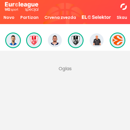
Novo
Partizan
Crvena zvezda
Skaut