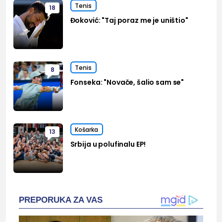
Tenis
18
Đoković: "Taj poraz me je uništio"
Tenis
8
Fonseka: "Novače, šalio sam se"
Košarka
13
Srbija u polufinalu EP!
PREPORUKA ZA VAS