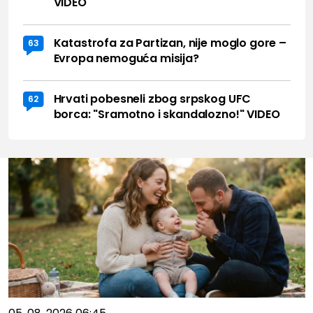
VIDEO
Katastrofa za Partizan, nije moglo gore –
63
Evropa nemoguća misija?
Hrvati pobesneli zbog srpskog UFC
62
borca: "Sramotno i skandalozno!" VIDEO