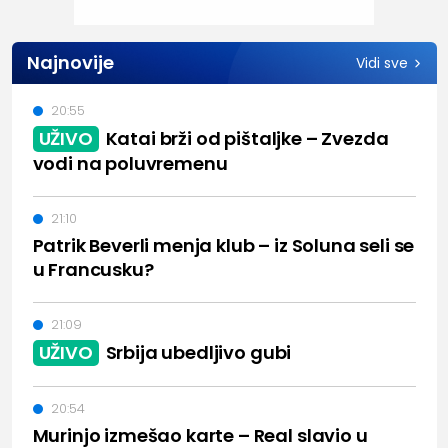
Najnovije
Vidi sve
20:55
UŽIVO
Katai brži od pištaljke – Zvezda
vodi na poluvremenu
21:10
Patrik Beverli menja klub – iz Soluna seli se
u Francusku?
21:09
UŽIVO
Srbija ubedljivo gubi
20:54
Murinjo izmešao karte – Real slavio u