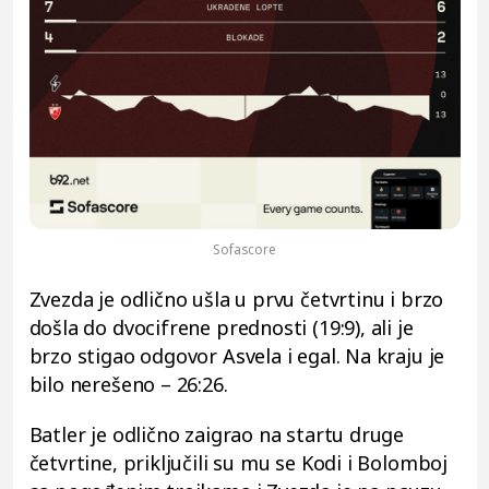
Sofascore
Zvezda je odlično ušla u prvu četvrtinu i brzo
došla do dvocifrene prednosti (19:9), ali je
brzo stigao odgovor Asvela i egal. Na kraju je
bilo nerešeno – 26:26.
Batler je odlično zaigrao na startu druge
četvrtine, priključili su mu se Kodi i Bolomboj