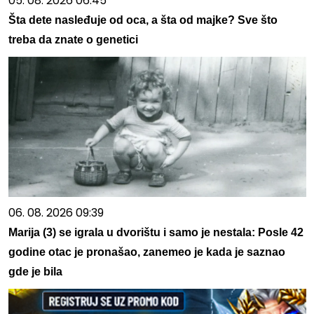
05. 08. 2026 06:45
Šta dete nasleđuje od oca, a šta od majke? Sve što
treba da znate o genetici
06. 08. 2026 09:39
Marija (3) se igrala u dvorištu i samo je nestala: Posle 42
godine otac je pronašao, zanemeo je kada je saznao
gde je bila