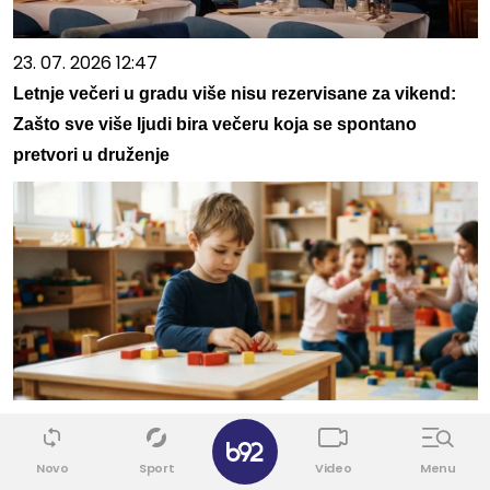
23. 07. 2026 12:47
Letnje večeri u gradu više nisu rezervisane za vikend:
Zašto sve više ljudi bira večeru koja se spontano
pretvori u druženje
08. 08. 2026 16:10
✕
Dete sa autizmom polivali vodom i mazali mu lak na
Novo
Sport
Video
Menu
usta: Potresno iskustvo žene iz vrtića za Mame