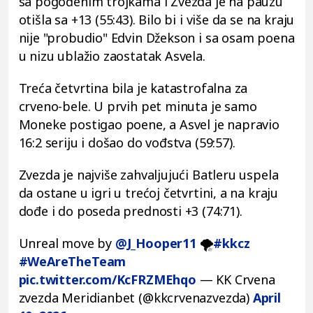
sa pogođenim trojkama i Zvezda je na pauzu
otišla sa +13 (55:43). Bilo bi i više da se na kraju
nije "probudio" Edvin Džekson i sa osam poena
u nizu ublažio zaostatak Asvela.
Treća četvrtina bila je katastrofalna za
crveno-bele. U prvih pet minuta je samo
Moneke postigao poene, a Asvel je napravio
16:2 seriju i došao do vođstva (59:57).
Zvezda je najviše zahvaljujući Batleru uspela
da ostane u igri u trećoj četvrtini, a na kraju
dođe i do poseda prednosti +3 (74:71).
Unreal move by
@J_Hooper11
🌪️
#kkcz
#WeAreTheTeam
pic.twitter.com/KcFRZMEhqo
— KK Crvena
zvezda Meridianbet (@kkcrvenazvezda)
April