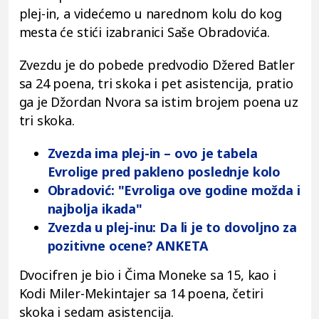
plej-in, a videćemo u narednom kolu do kog
mesta će stići izabranici Saše Obradovića.
Zvezdu je do pobede predvodio Džered Batler
sa 24 poena, tri skoka i pet asistencija, pratio
ga je Džordan Nvora sa istim brojem poena uz
tri skoka.
Zvezda ima plej-in – ovo je tabela
Evrolige pred pakleno poslednje kolo
Obradović: "Evroliga ove godine možda i
najbolja ikada"
Zvezda u plej-inu: Da li je to dovoljno za
pozitivne ocene? ANKETA
Dvocifren je bio i Čima Moneke sa 15, kao i
Kodi Miler-Mekintajer sa 14 poena, četiri
skoka i sedam asistencija.