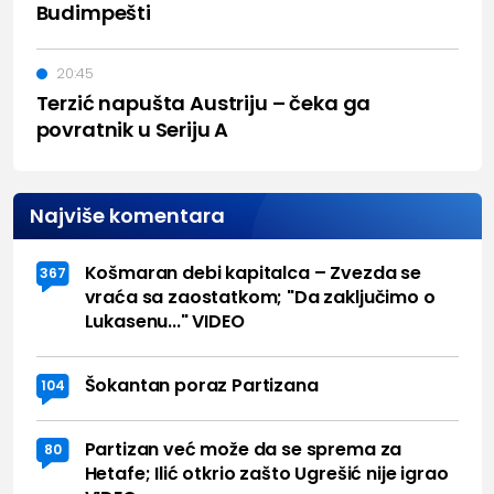
Budimpešti
20:45
Terzić napušta Austriju – čeka ga
povratnik u Seriju A
Najviše komentara
Košmaran debi kapitalca – Zvezda se
367
vraća sa zaostatkom; "Da zaključimo o
Lukasenu..." VIDEO
Šokantan poraz Partizana
104
Partizan već može da se sprema za
80
Hetafe; Ilić otkrio zašto Ugrešić nije igrao