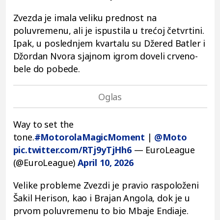
Zvezda je imala veliku prednost na
poluvremenu, ali je ispustila u trećoj četvrtini.
Ipak, u poslednjem kvartalu su Džered Batler i
Džordan Nvora sjajnom igrom doveli crveno-
bele do pobede.
Way to set the
tone.
#MotorolaMagicMoment
|
@Moto
pic.twitter.com/RTj9yTjHh6
— EuroLeague
(@EuroLeague)
April 10, 2026
Velike probleme Zvezdi je pravio raspoloženi
Šakil Herison, kao i Brajan Angola, dok je u
prvom poluvremenu to bio Mbaje Endiaje.