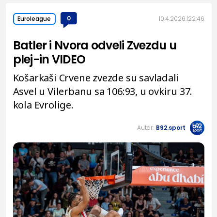
0
10.4.2026.
22:46
Euroleague
Batler i Nvora odveli Zvezdu u
plej-in VIDEO
Košarkaši Crvene zvezde su savladali
Asvel u Vilerbanu sa 106:93, u ovkiru 37.
kola Evrolige.
Autor:
B92.sport