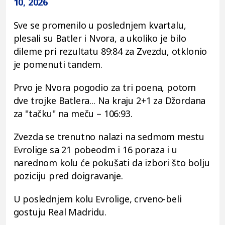
10, 2026
Sve se promenilo u poslednjem kvartalu,
plesali su Batler i Nvora, a ukoliko je bilo
dileme pri rezultatu 89:84 za Zvezdu, otklonio
je pomenuti tandem.
Prvo je Nvora pogodio za tri poena, potom
dve trojke Batlera... Na kraju 2+1 za Džordana
za "tačku" na meču – 106:93.
Zvezda se trenutno nalazi na sedmom mestu
Evrolige sa 21 pobeodm i 16 poraza i u
narednom kolu će pokušati da izbori što bolju
poziciju pred doigravanje.
U poslednjem kolu Evrolige, crveno-beli
gostuju Real Madridu.