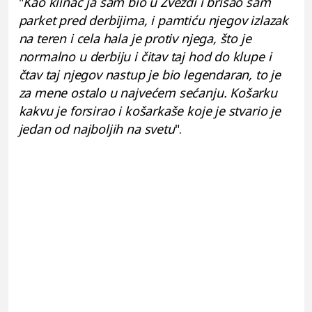
"
Kao klinac ja sam bio u Zvezdi i brisao sam
parket pred derbijima, i pamtiću njegov izlazak
na teren i cela hala je protiv njega, što je
normalno u derbiju i čitav taj hod do klupe i
čtav taj njegov nastup je bio legendaran, to je
za mene ostalo u najvećem sećanju. Košarku
kakvu je forsirao i košarkaše koje je stvario je
jedan od najboljih na svetu
".