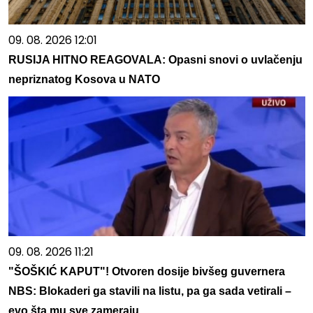
09. 08. 2026 12:01
RUSIJA HITNO REAGOVALA: Opasni snovi o uvlačenju
nepriznatog Kosova u NATO
09. 08. 2026 11:21
"ŠOŠKIĆ KAPUT"! Otvoren dosije bivšeg guvernera
NBS: Blokaderi ga stavili na listu, pa ga sada vetirali –
evo šta mu sve zameraju