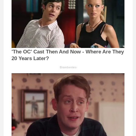
'The OC' Cast Then And Now - Where Are They
20 Years Later?
Brainberries