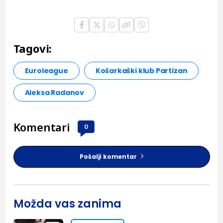
Tagovi:
Euroleague
Košarkaški klub Partizan
Aleksa Radanov
Komentari
0
Pošalji komentar
Možda vas zanima