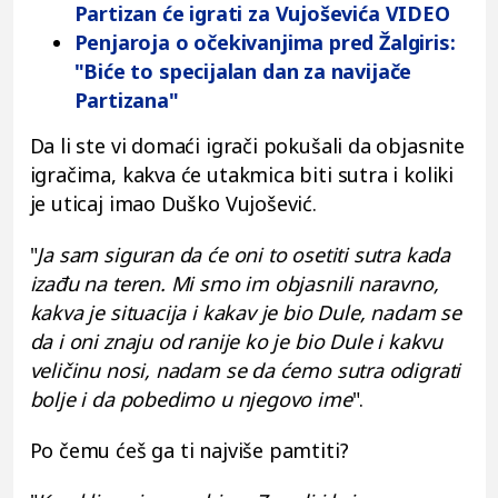
Partizan će igrati za Vujoševića VIDEO
Penjaroja o očekivanjima pred Žalgiris:
"Biće to specijalan dan za navijače
Partizana"
Da li ste vi domaći igrači pokušali da objasnite
igračima, kakva će utakmica biti sutra i koliki
je uticaj imao Duško Vujošević.
"
Ja sam siguran da će oni to osetiti sutra kada
izađu na teren. Mi smo im objasnili naravno,
kakva je situacija i kakav je bio Dule, nadam se
da i oni znaju od ranije ko je bio Dule i kakvu
veličinu nosi, nadam se da ćemo sutra odigrati
bolje i da pobedimo u njegovo ime
".
Po čemu ćeš ga ti najviše pamtiti?