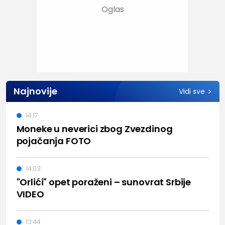
Najnovije
Vidi sve
14:17
Moneke u neverici zbog Zvezdinog
pojačanja FOTO
14:03
"Orlići" opet poraženi – sunovrat Srbije
VIDEO
13:44