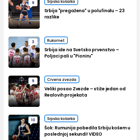
Srpska košarka
9
Srbija "pregažena" u polufinalu – 23
razlike
Rukomet
3
Srbija ide na Svetsko prvenstvo –
Poljaci pali u "Pioniru"
Crvena zvezda
9
Veliki posao Zvezde – stiže jedan od
Realovih projekata
Srpska košarka
10
Šok: Rumunija pobedila Srbiju košem u
poslednjoj sekundi! VIDEO