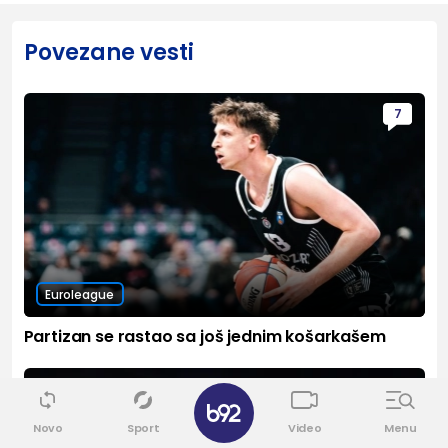
Povezane vesti
7
Euroleague
Partizan se rastao sa još jednim košarkašem
0
✕
Novo
Sport
Video
Menu