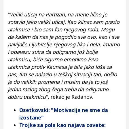
"
Veliki uticaj na Partizan, na mene lično je
sotavio jako veliki uticaj. Kao klinac sam prazio
utakmice i bio sam fan njegovog rada. Mogu
da kažem da nas je pogodilo sve ovo, kao i sve
navijače i ljubitelje njegovog lika i dela. Imamo
i obavezu sutra da odigramo još bolje
utakmicu, biće sigurno emotivno.Prva
utakmica protiv Kaunasa je bila jako loša za
nas, tim se nalazio u teškoj situaciji tad, došlo
je do velikih promena i mislim da je to još
jedan razlog zbog čega treba da odigramo
dobru utakmicu
", rekao je Radanov.
Osetkovski: "Motivacija ne sme da
izostane"
Trojke sa pola kao najava osvete: