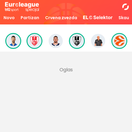
Novo
Partizan
Crvena zvezda
Skaut