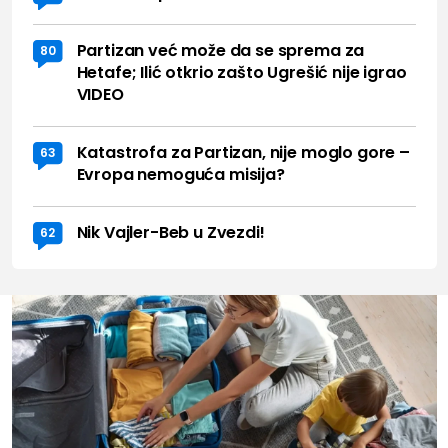
Partizan već može da se sprema za
80
Hetafe; Ilić otkrio zašto Ugrešić nije igrao
VIDEO
Katastrofa za Partizan, nije moglo gore –
63
Evropa nemoguća misija?
Nik Vajler-Beb u Zvezdi!
62