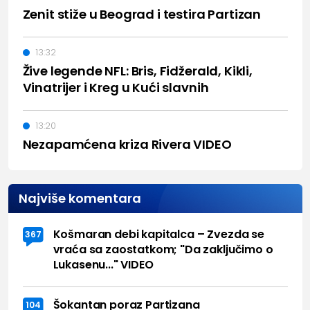
Zenit stiže u Beograd i testira Partizan
13:32
Žive legende NFL: Bris, Fidžerald, Kikli,
Vinatrijer i Kreg u Kući slavnih
13:20
Nezapamćena kriza Rivera VIDEO
Najviše komentara
Košmaran debi kapitalca – Zvezda se
367
vraća sa zaostatkom; "Da zaključimo o
Lukasenu..." VIDEO
Šokantan poraz Partizana
104