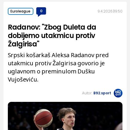
0
9.4.2026.
19:50
Euroleague
Radanov: "Zbog Duleta da
dobijemo utakmicu protiv
Žalgirisa"
Srpski košarkaš Aleksa Radanov pred
utakmicu protiv Žalgirisa govorio je
uglavnom o preminulom Dušku
Vujoševiću.
Autor:
B92.sport