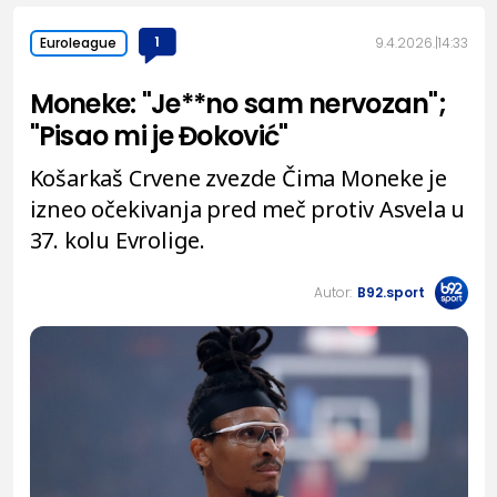
1
9.4.2026.
14:33
Euroleague
Moneke: "Je**no sam nervozan";
"Pisao mi je Đoković"
Košarkaš Crvene zvezde Čima Moneke je
izneo očekivanja pred meč protiv Asvela u
37. kolu Evrolige.
Autor:
B92.sport