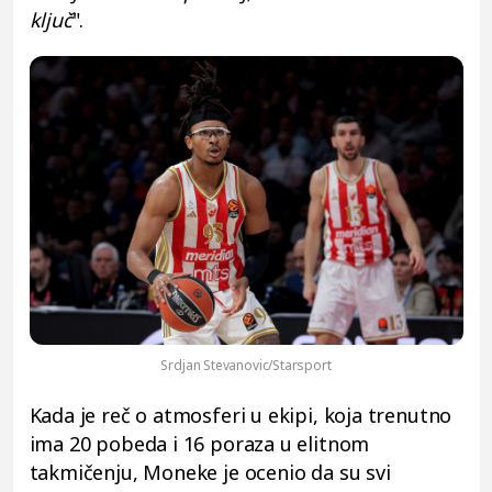
ključ
".
Srdjan Stevanovic/Starsport
Kada je reč o atmosferi u ekipi, koja trenutno
ima 20 pobeda i 16 poraza u elitnom
takmičenju, Moneke je ocenio da su svi