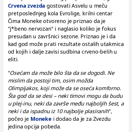
Crvena zvezda
gostovati Asvelu u meču
pretposlednjeg kola Evrolige, krilni centar
Čima Moneke otvoreno je priznao da je
"j*beno nervozan" i naglasio koliko je fokus
presudan u završnici sezone. Priznao je i da
kad god može prati rezultate ostalih utakmica
od kojih i dalje zavisi sudbina crveno-belih u
eliti.
"
Osećam da može bilo šta da se dogodi. Ne
mislim da postoji tim, osim možda
Olimpijakos, koji može da se oseća komforno.
Šta god da se desi – neki timovi mogu da budu
u plej-inu, neki da završe među najboljih šest, a
neki i da ispadnu iz 10 najbolje plasiranih
",
počeo je
Moneke
i dodao da je za Zvezdu
jedina opcija pobeda.