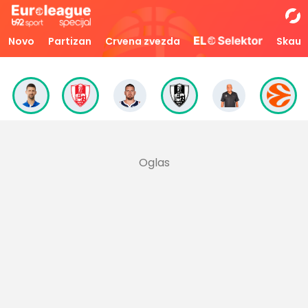
Novo
Partizan
Crvena zvezda
Skaut