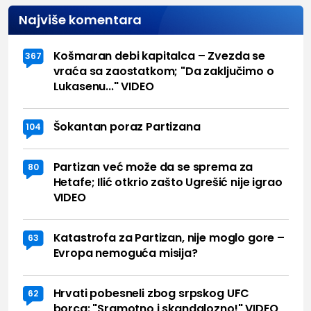
Najviše komentara
Košmaran debi kapitalca – Zvezda se
367
vraća sa zaostatkom; "Da zaključimo o
Lukasenu..." VIDEO
Šokantan poraz Partizana
104
Partizan već može da se sprema za
80
Hetafe; Ilić otkrio zašto Ugrešić nije igrao
VIDEO
Katastrofa za Partizan, nije moglo gore –
63
Evropa nemoguća misija?
Hrvati pobesneli zbog srpskog UFC
62
borca: "Sramotno i skandalozno!" VIDEO