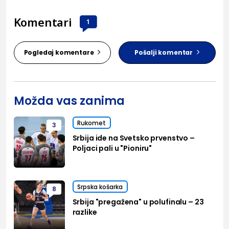
Komentari
1
Pogledaj komentare
Pošalji komentar
Možda vas zanima
Rukomet
3
Srbija ide na Svetsko prvenstvo –
Poljaci pali u "Pioniru"
Srpska košarka
8
Srbija "pregažena" u polufinalu – 23
razlike