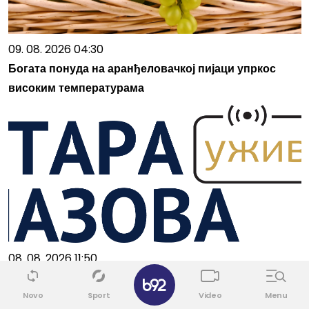
09. 08. 2026 04:30
Богата понуда на аранђеловачкој пијаци упркос
високим температурама
08. 08. 2026 11:50
✕
Млади ватерполисти Србије у полуфиналу Светског
Novo
Sport
Video
Menu
првенства (У16)