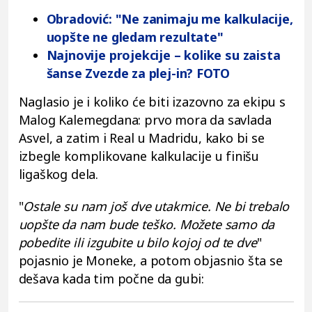
Obradović: "Ne zanimaju me kalkulacije,
uopšte ne gledam rezultate"
Najnovije projekcije – kolike su zaista
šanse Zvezde za plej-in? FOTO
Naglasio je i koliko će biti izazovno za ekipu s
Malog Kalemegdana: prvo mora da savlada
Asvel, a zatim i Real u Madridu, kako bi se
izbegle komplikovane kalkulacije u finišu
ligaškog dela.
"
Ostale su nam još dve utakmice. Ne bi trebalo
uopšte da nam bude teško. Možete samo da
pobedite ili izgubite u bilo kojoj od te dve
"
pojasnio je Moneke, a potom objasnio šta se
dešava kada tim počne da gubi: