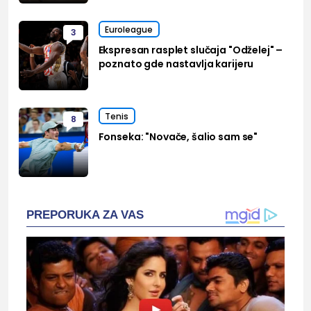
Euroleague
3
Ekspresan rasplet slučaja "Odželej" –
poznato gde nastavlja karijeru
Tenis
8
Fonseka: "Novače, šalio sam se"
PREPORUKA ZA VAS