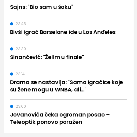
Sajns: "Bio sam u šoku"
23:45
Bivši igrač Barselone ide u Los Anđeles
23:30
Sinančević: "Želim u finale"
23:14
Drama se nastavlja: "Samo igračice koje
su žene mogu u WNBA, ali..."
23:00
Jovanovića čeka ogroman posao –
Teleoptik ponovo poražen