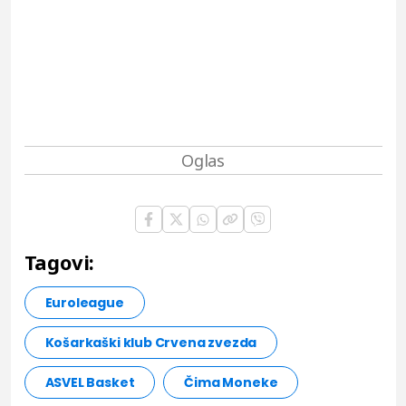
Tagovi:
Euroleague
Košarkaški klub Crvena zvezda
ASVEL Basket
Čima Moneke