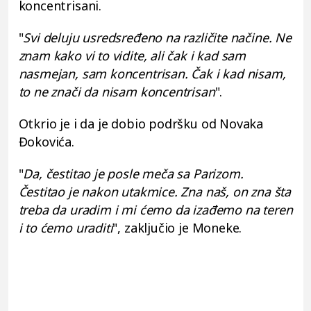
koncentrisani.
"
Svi deluju usredsređeno na različite načine. Ne
znam kako vi to vidite, ali čak i kad sam
nasmejan, sam koncentrisan. Čak i kad nisam,
to ne znači da nisam koncentrisan
".
Otkrio je i da je dobio podršku od Novaka
Đokovića.
"
Da, čestitao je posle meča sa Parizom.
Čestitao je nakon utakmice. Zna naš, on zna šta
treba da uradim i mi ćemo da izađemo na teren
i to ćemo uraditi
", zaključio je Moneke.