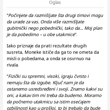
"
Počinjete da razmišljate šta drugi timovi mogu
da urade za vas. Onda više razmišljate
gubitnički nego pobednički, tako da… Moj plan
je da pobedimo – u obe utakmice
".
Iako priznaje da prati rezultate drugih
susreta, Moneke ističe da ga to ne ometa da
misli o pobedama, a onda se osvrnuo na
rivala.
"
Fizički su spremni, visoki, igraju čvrsto i
nemaju šta da izgube. Ključ nam je da
ostanemo usredsređeni i svoji. Znamo kakvi su
oni, a kakav tim mi treba da budemo. Moramo
da počnemo utakmicu sa istim osećajem
ozbiljnosti kao u prošloj, to bi trebalo da bude