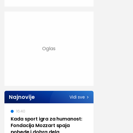
Najnovije
Vidi sve
16:40
Kada sport igra za humanost:
Fondacija Mozzart spaja
pobede i dobra dela