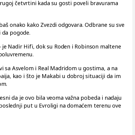
drugoj četvrtini kada su gosti poveli bravurama
baš onako kako Zvezdi odgovara. Odbrane su sve
li da pogode.
io je Nadir Hifi, dok su Roden i Robinson maltene
 poluvremenu.
i sa Asvelom i Real Madridom u gostima, a na
ja, kao i što je Makabi u dobroj situaciji da im
om.
vesni da je ovo bila veoma važna pobeda i nadaju
m poslednji put u Evroligi na domaćem terenu ove