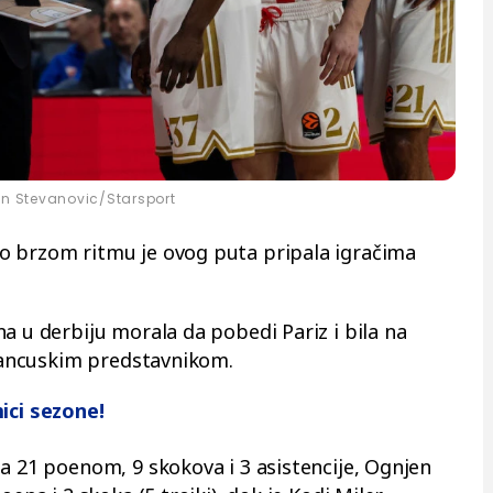
an Stevanovic/Starsport
o brzom ritmu je ovog puta pripala igračima
a u derbiju morala da pobedi Pariz i bila na
francuskim predstavnikom.
ici sezone!
sa 21 poenom, 9 skokova i 3 asistencije, Ognjen