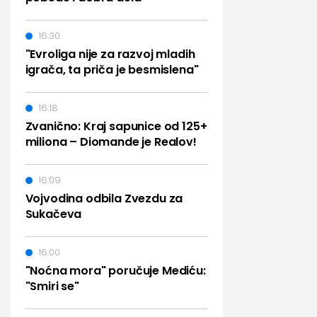
16:30
"Evroliga nije za razvoj mladih
igrača, ta priča je besmislena"
16:18
Zvanično: Kraj sapunice od 125+
miliona – Diomande je Realov!
16:09
Vojvodina odbila Zvezdu za
Sukačeva
16:00
"Noćna mora" poručuje Mediću:
"Smiri se"