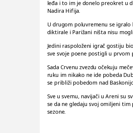
leđa i to im je donelo preokret u 
Nadira Hifija.
U drugom poluvremenu se igralo 
diktirale i Parižani ništa nisu mog
Jedini raspoloženi igrač gostiju b
sve svoje poene postigli u prvom
Sada Crvenu zvezdu očekuju mečev
ruku im nikako ne ide pobeda Dubai
se približi pobedom nad Baskonij
Sve u svemu, navijači u Areni su s
se da ne gledaju svoj omiljeni ti
sezone.