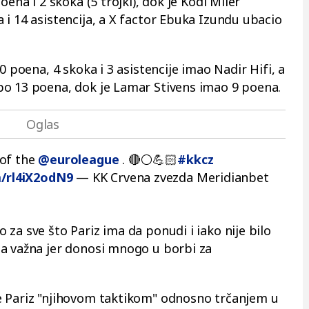
oena i 2 skoka (5 trojki), dok je Kodi Miler
 i 14 asistencija, a X factor Ebuka Izundu ubacio
0 poena, 4 skoka i 3 asistencije imao Nadir Hifi, a
po 13 poena, dok je Lamar Stivens imao 9 poena.
 of the
@euroleague
. 🔴⚪️💪🏻
#kkcz
m/rl4iX2odN9
— KK Crvena zvezda Meridianbet
za sve što Pariz ima da ponudi i iako nije bilo
ma važna jer donosi mnogo u borbi za
e Pariz "njihovom taktikom" odnosno trčanjem u