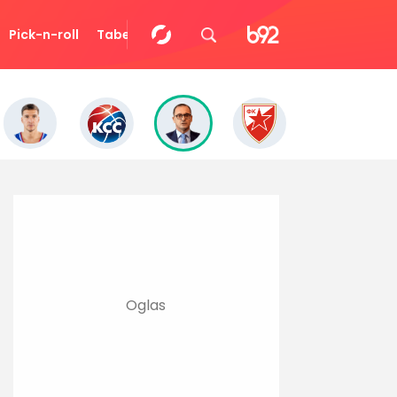
Pick-n-roll
Tabela
Video
Eurocup