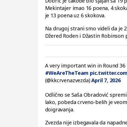
Dobrić je takođe bio sjajan sa 19 p
Mekintajer imao 16 poena, 4 skoka
je 13 poena uz 6 skokova.
Na drugoj strani smo videli da je 2
Džered Roden i Džastin Robinson 
A very important win in Round 36
#WeAreTheTeam
pic.twitter.co
(@kkcrvenazvezda)
April 7, 2026
Odlično se Saša Obradović spremio 
lako, pobeda crveno-belih je veo
doigravanja.
Zvezda nije izbegavala da napadn