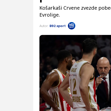
Košarkaši Crvene zvezde pobedi
Evrolige.
Autor:
B92.sport