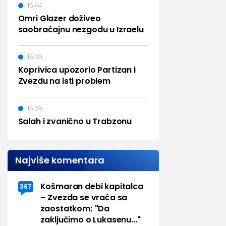
15:44
Omri Glazer doživeo
saobraćajnu nezgodu u Izraelu
15:30
Koprivica upozorio Partizan i
Zvezdu na isti problem
15:25
Salah i zvanično u Trabzonu
Najviše komentara
Košmaran debi kapitalca
367
– Zvezda se vraća sa
zaostatkom; "Da
zaključimo o Lukasenu..."