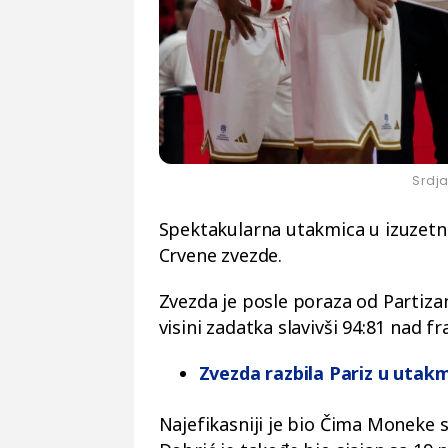
Srdj
Spektakularna utakmica u izuzetn
Crvene zvezde.
Zvezda je posle poraza od Partizan
visini zadatka slavivši 94:81 nad 
Zvezda razbila Pariz u utakm
Najefikasniji je bio Čima Moneke 