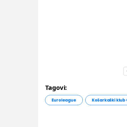
Tagovi:
Euroleague
Košarkaški klub