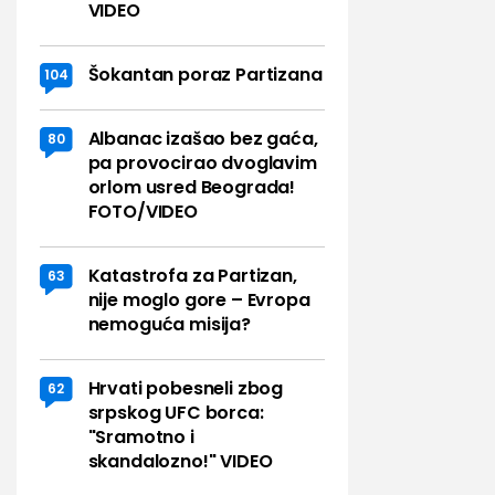
VIDEO
Šokantan poraz Partizana
104
Albanac izašao bez gaća,
80
pa provocirao dvoglavim
orlom usred Beograda!
FOTO/VIDEO
Katastrofa za Partizan,
63
nije moglo gore – Evropa
nemoguća misija?
Hrvati pobesneli zbog
62
srpskog UFC borca:
"Sramotno i
skandalozno!" VIDEO