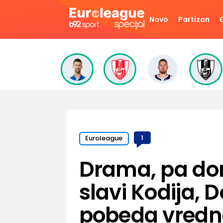
Novo
Partizan
Euroleague
1
Drama, pa do
slavi Kodija, 
pobeda vredn