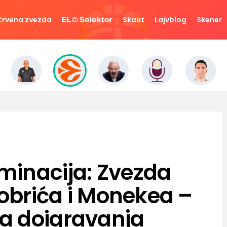
Crvena zvezda
Skaut
Lajvblog
Skener
minacija: Zvezda
Dobrića i Monekea –
a doigravanja