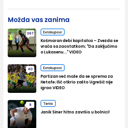
Možda vas zanima
Evrokupovi
367
Košmaran debi kapitalca – Zvezda se
vraća sa zaostatkom; "Da zaključimo
o Lukasenu..." VIDEO
Evrokupovi
40
Partizan već može da se sprema za
Hetafe; Ilić otkrio zašto Ugrešić nije
igrao VIDEO
Tenis
9
Janik Siner hitno završio u bolnici!