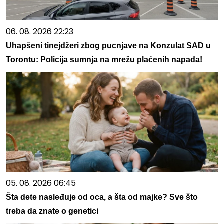
06. 08. 2026 22:23
Uhapšeni tinejdžeri zbog pucnjave na Konzulat SAD u
Torontu: Policija sumnja na mrežu plaćenih napada!
05. 08. 2026 06:45
Šta dete nasleđuje od oca, a šta od majke? Sve što
treba da znate o genetici