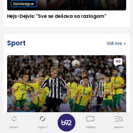
Euroleague
Hejs-Dejvis: "Sve se dešava sa razlogom"
Sport
Vidi sve
40
Evrokupovi
✕
Partizan već može da se sprema
Novo
Sport
Video
Menu