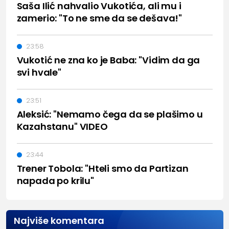
Saša Ilić nahvalio Vukotića, ali mu i
zamerio: "To ne sme da se dešava!"
23:58
Vukotić ne zna ko je Baba: "Vidim da ga
svi hvale"
23:51
Aleksić: "Nemamo čega da se plašimo u
Kazahstanu" VIDEO
23:44
Trener Tobola: "Hteli smo da Partizan
napada po krilu"
Najviše komentara