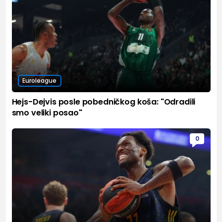
Euroleague
Hejs-Dejvis posle pobedničkog koša: "Odradili
smo veliki posao"
0