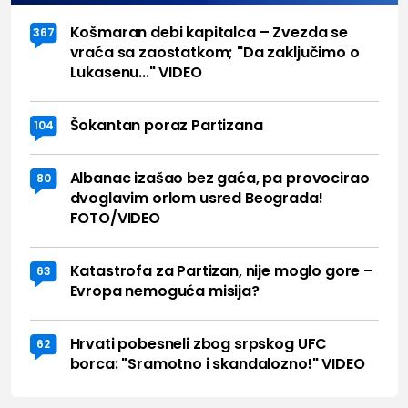
Košmaran debi kapitalca – Zvezda se
367
vraća sa zaostatkom; "Da zaključimo o
Lukasenu..." VIDEO
Šokantan poraz Partizana
104
Albanac izašao bez gaća, pa provocirao
80
dvoglavim orlom usred Beograda!
FOTO/VIDEO
Katastrofa za Partizan, nije moglo gore –
63
Evropa nemoguća misija?
Hrvati pobesneli zbog srpskog UFC
62
borca: "Sramotno i skandalozno!" VIDEO