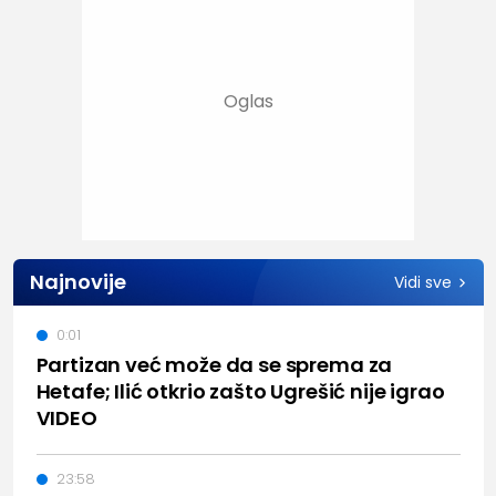
Najnovije
Vidi sve
0:01
Partizan već može da se sprema za
Hetafe; Ilić otkrio zašto Ugrešić nije igrao
VIDEO
23:58