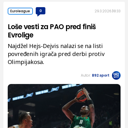
0
29.3.2026.
18:33
Euroleague
Loše vesti za PAO pred finiš
Evrolige
Najdžel Hejs-Dejvis nalazi se na listi
povređenih igrača pred derbi protiv
Olimpijakosa.
Autor:
B92.sport