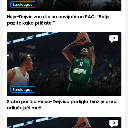
Euroleague
Hejs-Dejvis zaratio sa navijačima PAO: "Bolje
pazite kako pričate!"
0
Euroleague
Slaba partija Hejsa-Dejvisa podigla tenzije pred
odlučujući meč
0