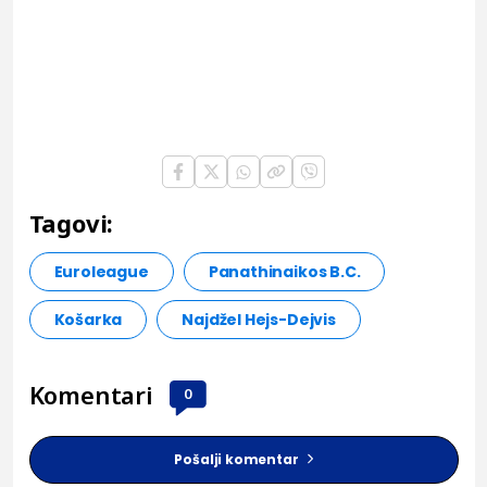
Tagovi:
Euroleague
Panathinaikos B.C.
Košarka
Najdžel Hejs-Dejvis
Komentari
0
Pošalji komentar