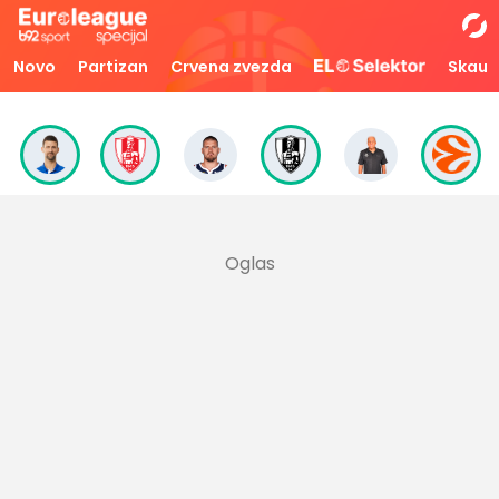
Novo
Partizan
Crvena zvezda
Skaut