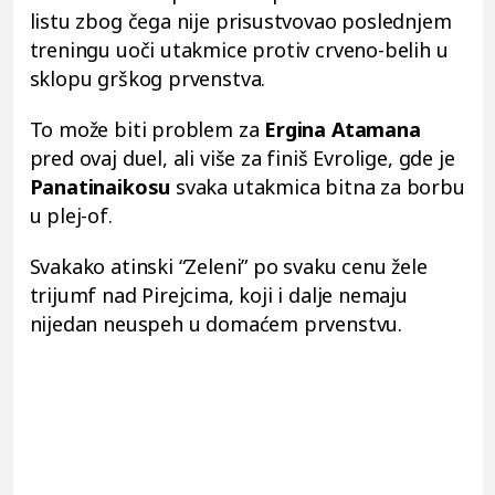
listu zbog čega nije prisustvovao poslednjem
treningu uoči utakmice protiv crveno-belih u
sklopu grškog prvenstva.
To može biti problem za
Ergina Atamana
pred ovaj duel, ali više za finiš Evrolige, gde je
Panatinaikosu
svaka utakmica bitna za borbu
u plej-of.
Svakako atinski “Zeleni” po svaku cenu žele
trijumf nad Pirejcima, koji i dalje nemaju
nijedan neuspeh u domaćem prvenstvu.