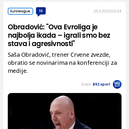
10
25.3.2026.
23:24
Euroleague
Obradović: "Ova Evroliga je
najbolja ikada – igrali smo bez
stava i agresivnosti"
Saša Obradović, trener Crvene zvezde,
obratio se novinarima na konferenciji za
medije.
Autor:
B92.sport