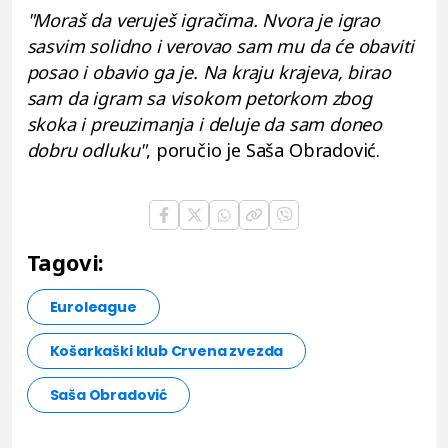
"Moraš da veruješ igračima. Nvora je igrao
sasvim solidno i verovao sam mu da će obaviti
posao i obavio ga je. Na kraju krajeva, birao
sam da igram sa visokom petorkom zbog
skoka i preuzimanja i deluje da sam doneo
dobru odluku"
, poručio je Saša Obradović.
Tagovi:
Euroleague
Košarkaški klub Crvena zvezda
Saša Obradović