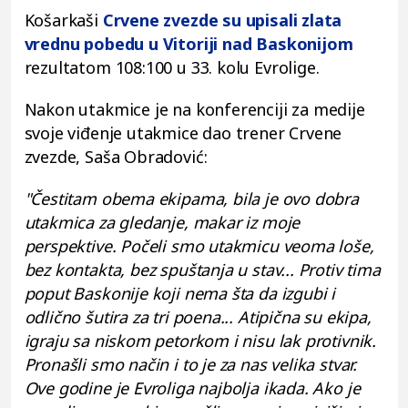
Košarkaši
Crvene zvezde su upisali zlata
vrednu pobedu u Vitoriji nad Baskonijom
rezultatom 108:100 u 33. kolu Evrolige.
Nakon utakmice je na konferenciji za medije
svoje viđenje utakmice dao trener Crvene
zvezde, Saša Obradović:
"Čestitam obema ekipama, bila je ovo dobra
utakmica za gledanje, makar iz moje
perspektive. Počeli smo utakmicu veoma loše,
bez kontakta, bez spuštanja u stav... Protiv tima
poput Baskonije koji nema šta da izgubi i
odlično šutira za tri poena... Atipična su ekipa,
igraju sa niskom petorkom i nisu lak protivnik.
Pronašli smo način i to je za nas velika stvar.
Ove godine je Evroliga najbolja ikada. Ako je