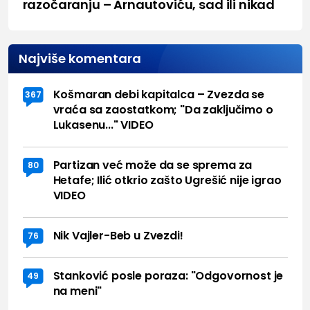
razočaranju – Arnautoviću, sad ili nikad
Najviše komentara
Košmaran debi kapitalca – Zvezda se
367
vraća sa zaostatkom; "Da zaključimo o
Lukasenu..." VIDEO
Partizan već može da se sprema za
80
Hetafe; Ilić otkrio zašto Ugrešić nije igrao
VIDEO
Nik Vajler-Beb u Zvezdi!
76
Stanković posle poraza: "Odgovornost je
49
na meni"