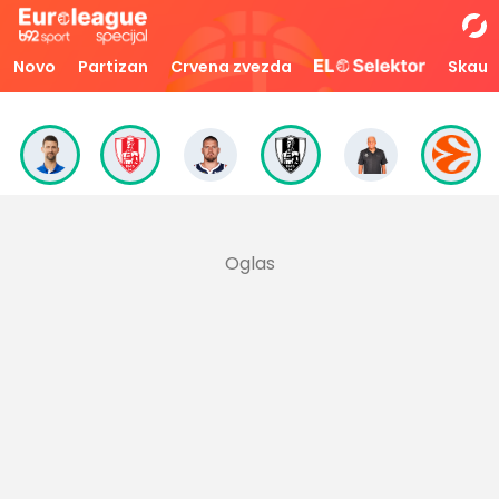
Novo
Partizan
Crvena zvezda
Skaut