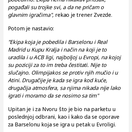
pogađali su trojke svi, a da ne pričam o
glavnim igračima",
rekao je trener Zvezde.
Potom je nastavio:
"Ekipa koja je pobedila i Barselonu i Real
Madrid u Kupu Kralja i način na koji je to
uradila i u ACB ligi, najboljoj u Evropi, na kojoj
su poziciji za to im treba čestitati. Nije to
slučajno. Olimpijakos se protiv njih mučio i u
Atini. Drugačije je kada se igra kod kuće,
drugačija atmosfera, sa njima nikada nije lako
igrati i moramo da se nosimo sa tim"
Upitan je i za Nvoru što je bio na parketu u
poslednjoj odbrani, kao i kako da se oporave
za Barselonu koja se igra u petak u Evroligi.