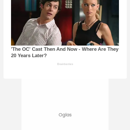
'The OC' Cast Then And Now - Where Are They
20 Years Later?
Brainberries