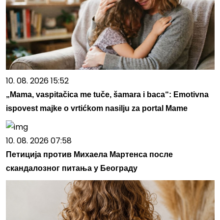
10. 08. 2026 15:52
„Mama, vaspitačica me tuče, šamara i baca“: Emotivna
ispovest majke o vrtićkom nasilju za portal Mame
10. 08. 2026 07:58
Петиција против Михаела Мартенса после
скандалозног питања у Београду