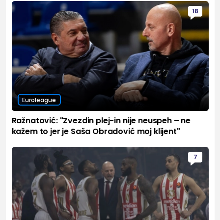
18
Euroleague
Ražnatović: "Zvezdin plej-in nije neuspeh – ne
kažem to jer je Saša Obradović moj klijent"
7