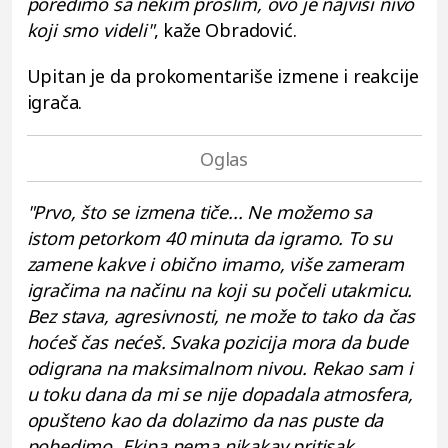
poredimo sa nekim prošlim, ovo je najviši nivo
koji smo videli"
, kaže Obradović.
Upitan je da prokomentariše izmene i reakcije
igrača.
"Prvo, što se izmena tiče... Ne možemo sa
istom petorkom 40 minuta da igramo. To su
zamene kakve i obično imamo, više zameram
igračima na načinu na koji su počeli utakmicu.
Bez stava, agresivnosti, ne može to tako da čas
hoćeš čas nećeš. Svaka pozicija mora da bude
odigrana na maksimalnom nivou. Rekao sam i
u toku dana da mi se nije dopadala atmosfera,
opušteno kao da dolazimo da nas puste da
pobedimo. Ekipa nema nikakav pritisak,