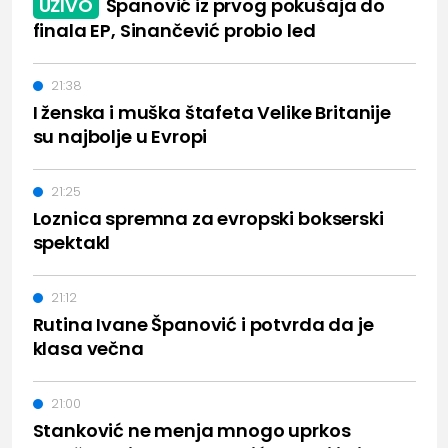
UŽIVO
Španović iz prvog pokušaja do
finala EP, Sinančević probio led
21:38
I ženska i muška štafeta Velike Britanije
su najbolje u Evropi
21:25
Loznica spremna za evropski bokserski
spektakl
21:12
Rutina Ivane Španović i potvrda da je
klasa večna
21:00
Stanković ne menja mnogo uprkos