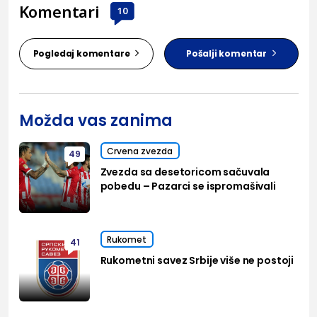
Komentari
10
Pogledaj komentare
Pošalji komentar
Možda vas zanima
Crvena zvezda
49
Zvezda sa desetoricom sačuvala
pobedu – Pazarci se ispromašivali
Rukomet
41
Rukometni savez Srbije više ne postoji