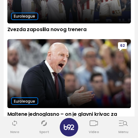
Euroleague
Zvezda zaposlila novog trenera
62
Euroleague
Maltene jednoglasno – on je glavni krivac za
poraz Zvezde od Barselone
✕
Novo
Sport
Video
Menu