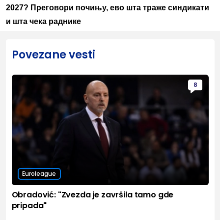
2027? Преговори почињу, ево шта траже синдикати
и шта чека раднике
Povezane vesti
8
Euroleague
Obradović: "Zvezda je završila tamo gde
pripada"