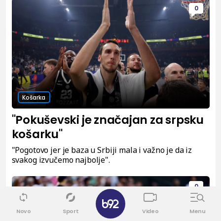
0
Košarka
"Pokuševski je značajan za srpsku
košarku"
"Pogotovo jer je baza u Srbiji mala i važno je da iz
svakog izvučemo najbolje".
0
✕
Novo
Sport
Video
Menu