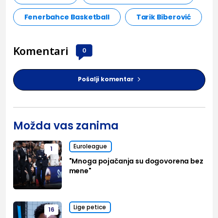
Fenerbahce Basketball
Tarik Biberović
Komentari
0
Pošalji komentar
Možda vas zanima
Euroleague
1
"Mnoga pojačanja su dogovorena bez
mene"
Lige petice
16