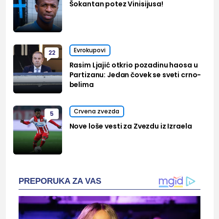
Šokantan potez Vinisijusa!
Evrokupovi
22
Rasim Ljajić otkrio pozadinu haosa u
Partizanu: Jedan čovek se sveti crno-
belima
Crvena zvezda
5
Nove loše vesti za Zvezdu iz Izraela
PREPORUKA ZA VAS