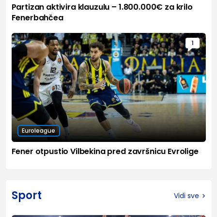
Partizan aktivira klauzulu – 1.800.000€ za krilo
Fenerbahčea
1
Euroleague
Fener otpustio Vilbekina pred završnicu Evrolige
Sport
Vidi sve