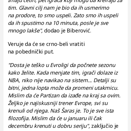
Imaju četiri, pet igrača koji mogu da kreiraju za
tim. Glavni cilj nam je bio da ih usmerimo
na prodore, to smo uspeli. Zato smo ih uspeli
da ih spustimo na 10 minuta, posle je sve
mnogo lakše",
dodao je Biberović.
Veruje da će se crno-beli vratiti
na pobednički put.
"Dosta je teško u Evroligi da počnete sezonu
kako želite. Kada menjate tim, igrači dolaze iz
NBA, niko nije navikao na sistem... Detalji su
bitni, jedna lopta može da promeni utakmicu.
Mislim da će Partizan da izađe na kraj sa ovim.
Željko je najiskusniji trener Evrope, svi su
krenuli od njega. Naš Šaras je. To je sve ista
filozofija. Mislim da će u januaru ili čak
decembru krenuti u dobru seriju",
zaključio je