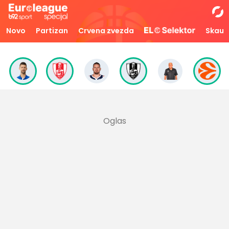
Novo
Partizan
Crvena zvezda
Skaut