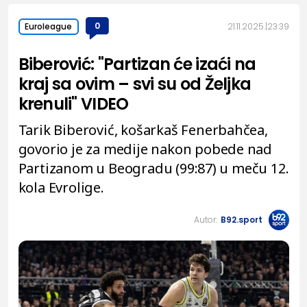
0
21.11.2025.
23:39
Euroleague
Biberović: "Partizan će izaći na
kraj sa ovim – svi su od Željka
krenuli" VIDEO
Tarik Biberović, košarkaš Fenerbahčea,
govorio je za medije nakon pobede nad
Partizanom u Beogradu (99:87) u meču 12.
kola Evrolige.
Autor:
B92.sport