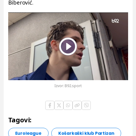
Biberović.
Play
Vide
Izvor:
B92.sport
Tagovi:
Euroleague
Košarkaški klub Partizan