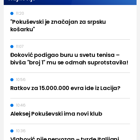
11:20
"Pokuševski je značajan za srpsku
košarku"
11:07
Đoković podigao buru u svetu tenisa –
bivša "broj 1" mu se odmah suprotstavila!
10:56
Ratkov za 15.000.000 evra ide iz Lacija?
10:46
Aleksej Pokuševski ima novi klub
10:36
Vlahović nije nervozan – tvrde Italijani