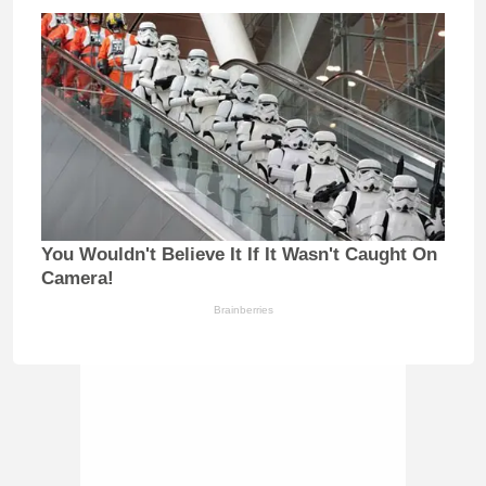
You Wouldn't Believe It If It Wasn't Caught On
Camera!
Brainberries