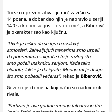
Turski re
prezentativac je meč završio sa
14 poena, a dobar deo njih je napravio u seriji
14:0 sa kojom su gosti otvorili meč, a Biberovć
je okarakterisao kao ključnu.
"Uvek je teško da se igra u ovakvoj
atmosferi. Zahvaljujući trenerima smo us
peli
da pripremimo saigrače i to je razlog što
smo počeli utakmicu serijom. Kada tako
otvorite, lakše je da igrate. Mnogo mi je drago
što smo pobedili večeras",
rekao je
Biberović
.
Govorio je i tome na koji način su nadmudrili
rivala.
"Partizan je ove godine mnogo talentovan tim.