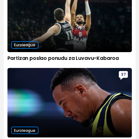
Euroleague
Partizan poslao ponudu za Luvavu-Kabaroa
37
Euroleague