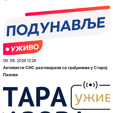
06. 08. 2026 12:28
Активисти СНС разговарали са грађанима у Старој
Пазови