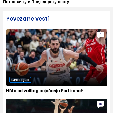
Петровачку и Приједорску цесту
Povezane vesti
5
Euroleague
Ništa od velikog pojačanja Partizana?
18