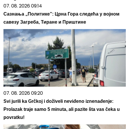
07. 08. 2026 09:14
Сазнања „Политике”: Црна Гора следећа у војном
савезу Загреба, Тиране и Приштине
07. 08. 2026 09:20
Svi jurili ka Grčkoj i doživeli neviđeno iznenađenje:
Prolazak traje samo 5 minuta, ali pazite šta vas čeka u
povratku!