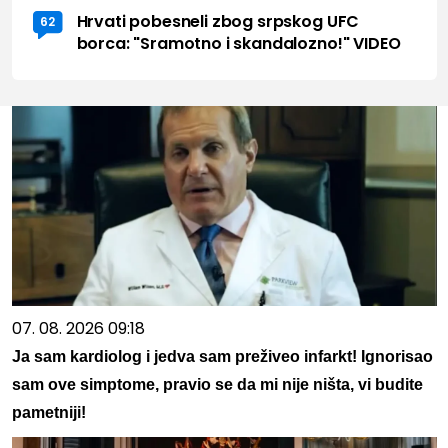
Hrvati pobesneli zbog srpskog UFC
62
borca: "Sramotno i skandalozno!" VIDEO
07. 08. 2026 09:18
Ja sam kardiolog i jedva sam preživeo infarkt! Ignorisao
sam ove simptome, pravio se da mi nije ništa, vi budite
pametniji!