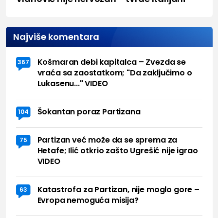
Najviše komentara
Košmaran debi kapitalca – Zvezda se
367
vraća sa zaostatkom; "Da zaključimo o
Lukasenu..." VIDEO
Šokantan poraz Partizana
104
Partizan već može da se sprema za
75
Hetafe; Ilić otkrio zašto Ugrešić nije igrao
VIDEO
Katastrofa za Partizan, nije moglo gore –
63
Evropa nemoguća misija?