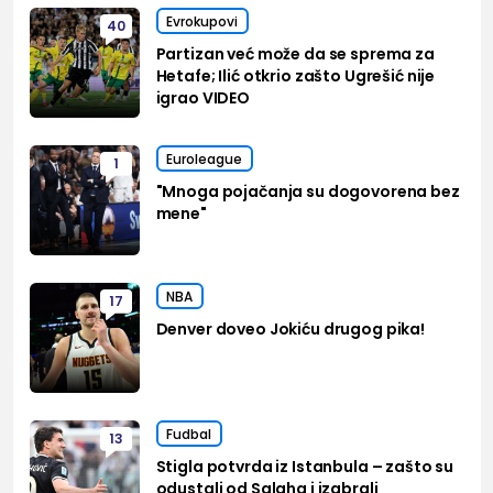
Evrokupovi
40
Partizan već može da se sprema za
Hetafe; Ilić otkrio zašto Ugrešić nije
igrao VIDEO
Euroleague
1
"Mnoga pojačanja su dogovorena bez
mene"
NBA
17
Denver doveo Jokiću drugog pika!
Fudbal
13
Stigla potvrda iz Istanbula – zašto su
odustali od Salaha i izabrali