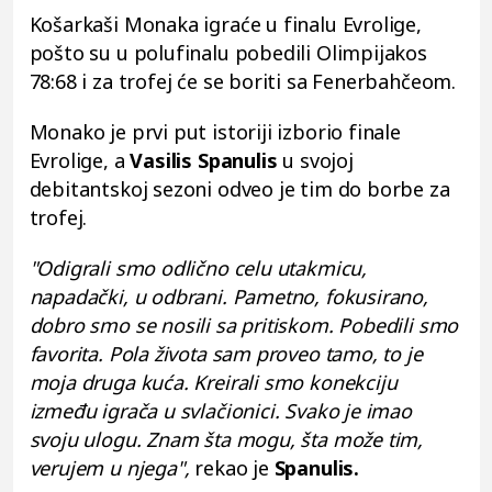
Košarkaši Monaka igraće u finalu Evrolige,
pošto su u polufinalu pobedili Olimpijakos
78:68 i za trofej će se boriti sa Fenerbahčeom.
Monako je prvi put istoriji izborio finale
Evrolige, a
Vasilis Spanulis
u svojoj
debitantskoj sezoni odveo je tim do borbe za
trofej.
"Odigrali smo odlično celu utakmicu,
napadački, u odbrani. Pametno, fokusirano,
dobro smo se nosili sa pritiskom. Pobedili smo
favorita. Pola života sam proveo tamo, to je
moja druga kuća. Kreirali smo konekciju
između igrača u svlačionici. Svako je imao
svoju ulogu. Znam šta mogu, šta može tim,
verujem u njega",
rekao je
Spanulis.