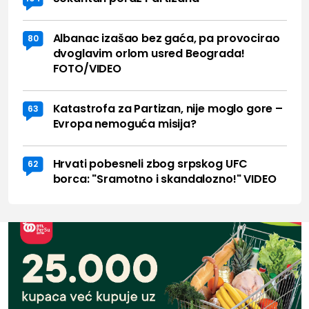
Albanac izašao bez gaća, pa provocirao
80
dvoglavim orlom usred Beograda!
FOTO/VIDEO
Katastrofa za Partizan, nije moglo gore –
63
Evropa nemoguća misija?
Hrvati pobesneli zbog srpskog UFC
62
borca: "Sramotno i skandalozno!" VIDEO