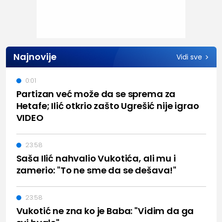
Najnovije
Vidi sve
0:01
Partizan već može da se sprema za
Hetafe; Ilić otkrio zašto Ugrešić nije igrao
VIDEO
23:58
Saša Ilić nahvalio Vukotića, ali mu i
zamerio: "To ne sme da se dešava!"
23:58
Vukotić ne zna ko je Baba: "Vidim da ga