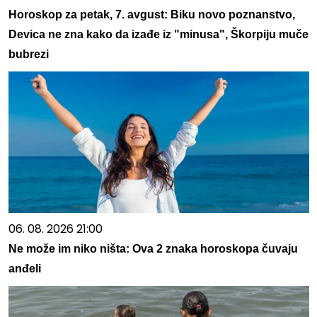
Horoskop za petak, 7. avgust: Biku novo poznanstvo,
Devica ne zna kako da izađe iz "minusa", Škorpiju muče
bubrezi
06. 08. 2026 21:00
Ne može im niko ništa: Ova 2 znaka horoskopa čuvaju
anđeli