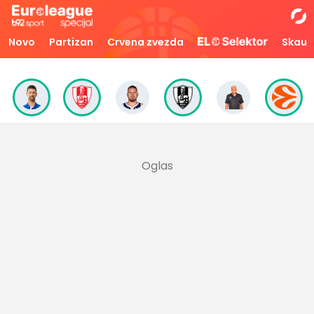
Novo
Partizan
Crvena zvezda
Skaut