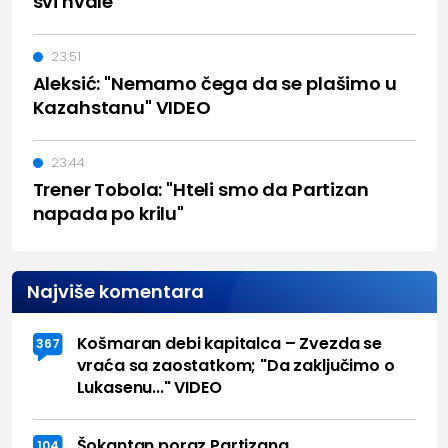
svi hvale"
23:51
Aleksić: "Nemamo čega da se plašimo u
Kazahstanu" VIDEO
23:44
Trener Tobola: "Hteli smo da Partizan
napada po krilu"
Najviše komentara
Košmaran debi kapitalca – Zvezda se
367
vraća sa zaostatkom; "Da zaključimo o
Lukasenu..." VIDEO
Šokantan poraz Partizana
104