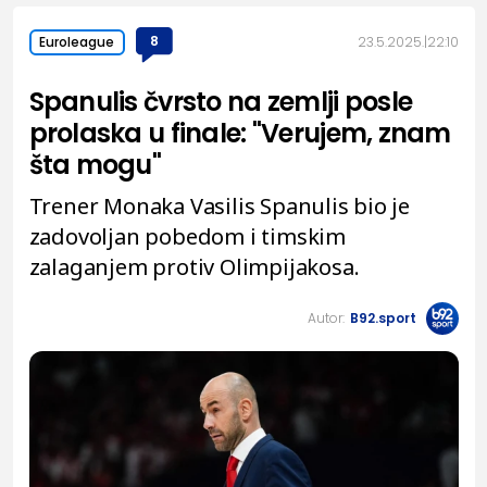
8
23.5.2025.
22:10
Euroleague
Spanulis čvrsto na zemlji posle
prolaska u finale: "Verujem, znam
šta mogu"
Trener Monaka Vasilis Spanulis bio je
zadovoljan pobedom i timskim
zalaganjem protiv Olimpijakosa.
Autor:
B92.sport