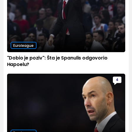
Euroleague
"Dobio je poziv": Šta je Spanulis odgovorio
Hapoelu?
4