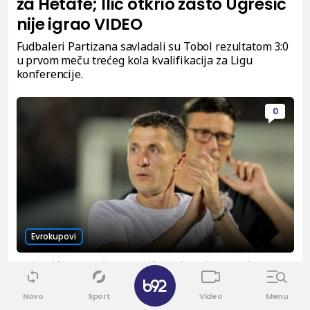
za Hetafe; Ilić otkrio zašto Ugrešić
nije igrao VIDEO
Fudbaleri Partizana savladali su Tobol rezultatom 3:0
u prvom meču trećeg kola kvalifikacija za Ligu
konferencije.
0
Evrokupovi
Saša Ilić nahvalio Vukotića, ali mu i zamerio: "To
✕
ne sme da se dešava!"
Novo
Sport
Video
Menu