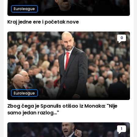
Euroleague
Kraj jedne ere i početak nove
0
Euroleague
Zbog čega je Spanulis otišao iz Monaka: "Nije
samo jedan razlog..."
1