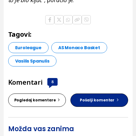
to je bio ključ",
poručio je.
Tagovi:
Euroleague
AS Monaco Basket
Vasilis Spanulis
Komentari
8
Pogledaj komentare
Pošalji komentar
Možda vas zanima