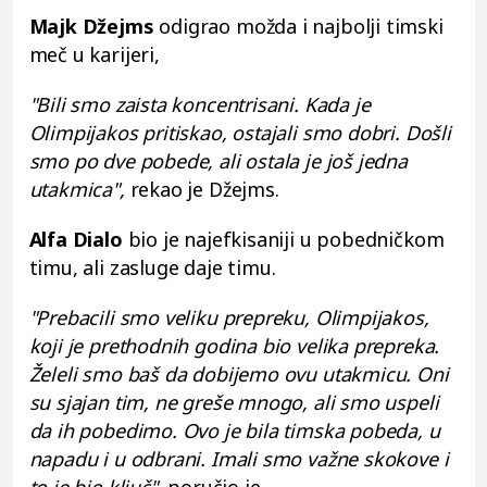
Majk Džejms
odigrao možda i najbolji timski
meč u karijeri,
"Bili smo zaista koncentrisani. Kada je
Olimpijakos pritiskao, ostajali smo dobri. Došli
smo po dve pobede, ali ostala je još jedna
utakmica",
rekao je Džejms.
Alfa Dialo
bio je najefkisaniji u pobedničkom
timu, ali zasluge daje timu.
"Prebacili smo veliku prepreku, Olimpijakos,
koji je prethodnih godina bio velika prepreka.
Želeli smo baš da dobijemo ovu utakmicu. Oni
su sjajan tim, ne greše mnogo, ali smo uspeli
da ih pobedimo. Ovo je bila timska pobeda, u
napadu i u odbrani. Imali smo važne skokove i