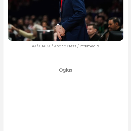
AA/ABACA / Abaca Press / Profimedia