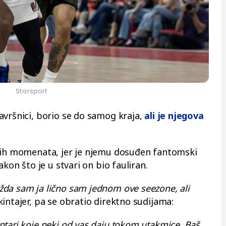
Starsport
završnici, borio se do samog kraja,
ali je njegova
rnih momenata, jer je njemu dosuđen fantomski
akon što je u stvari on bio fauliran.
da sam ja lično sam jednom ove seezone, ali
intajer, pa se obratio direktno sudijama:
ntari koje neki od vas daju tokom utakmice. Baš