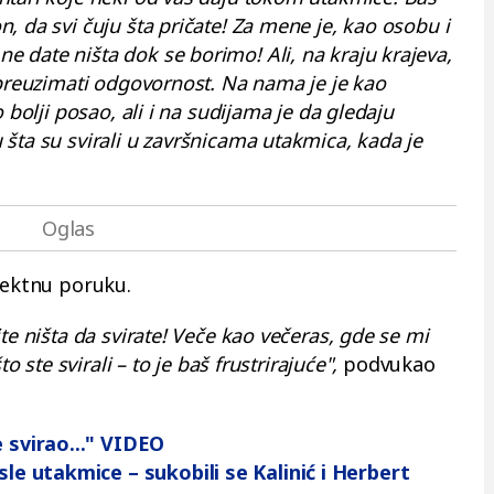
, da svi čuju šta pričate! Za mene je, kao osobu i
 date ništa dok se borimo! Ali, na kraju krajeva,
 preuzimati odgovornost. Na nama je je kao
 bolji posao, ali i na sudijama je da gledaju
šta su svirali u završnicama utakmica, kada je
rektnu poruku.
te ništa da svirate! Veče kao večeras, gde se mi
o ste svirali – to je baš frustrirajuće",
podvukao
e svirao..." VIDEO
sle utakmice – sukobili se Kalinić i Herbert