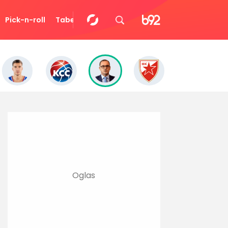
Pick-n-roll
Tabela
Video
Eurocup