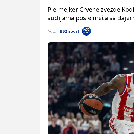
Plejmejker Crvene zvezde Kodi 
sudijama posle meča sa Baje
Autor:
B92.sport