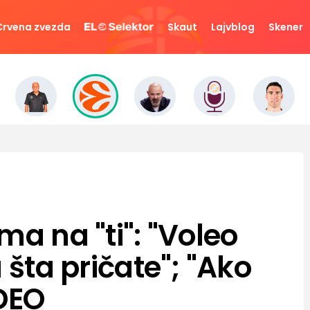
Crvena zvezda
Skaut
Lajvblog
Skener
ma na "ti": "Voleo
 šta pričate"; "Ako
IDEO