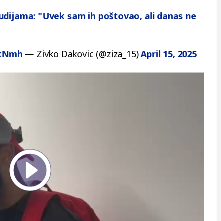
udijama: "Uvek sam ih poštovao, ali danas ne
akNmh
— Zivko Dakovic (@ziza_15)
April 15, 2025