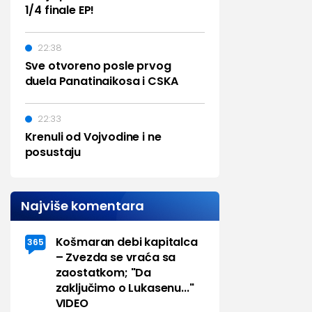
1/4 finale EP!
22:38
Sve otvoreno posle prvog
duela Panatinaikosa i CSKA
22:33
Krenuli od Vojvodine i ne
posustaju
Najviše komentara
Košmaran debi kapitalca
365
– Zvezda se vraća sa
zaostatkom; "Da
zaključimo o Lukasenu..."
VIDEO