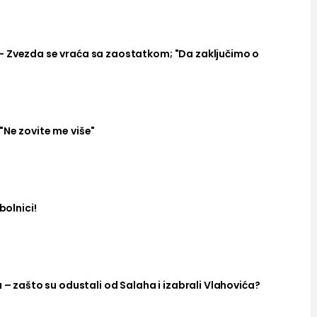
– Zvezda se vraća sa zaostatkom; "Da zaključimo o
"Ne zovite me više"
bolnici!
a – zašto su odustali od Salaha i izabrali Vlahovića?