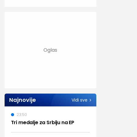
Najnovije
Vidi sve
23:50
Tri medalje za Srbiju na EP