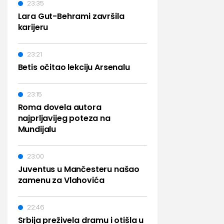
23:35
Lara Gut-Behrami završila
karijeru
23:21
Betis očitao lekciju Arsenalu
23:15
Roma dovela autora
najprljavijeg poteza na
Mundijalu
23:00
Juventus u Mančesteru našao
zamenu za Vlahovića
22:46
Srbija preživela dramu i otišla u