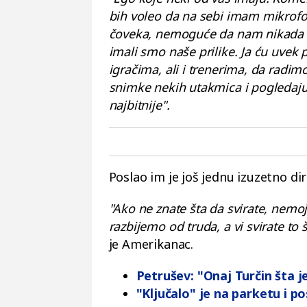
bih voleo da na sebi imam mikrofon
čoveka, nemoguće da nam nikada ne
imali smo naše prilike. Ja ću uvek
igračima, ali i trenerima, da radimo
snimke nekih utakmica i pogledaju 
najbitnije".
Poslao im je još jednu izuzetno di
"Ako ne znate šta da svirate, nemoj
razbijemo od truda, a vi svirate to št
je Amerikanac.
Petrušev: "Onaj Turčin šta j
"Ključalo" je na parketu i po