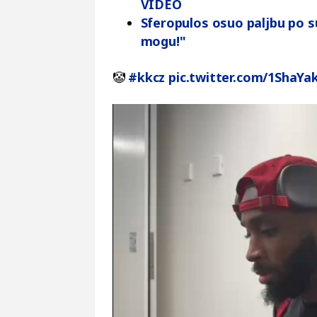
VIDEO
Sferopulos osuo paljbu po s
mogu!"
🤡
#kkcz
pic.twitter.com/1ShaY