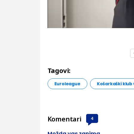
Tagovi:
Euroleague
Košarkaški klub
Komentari
4
Možda vas zanima