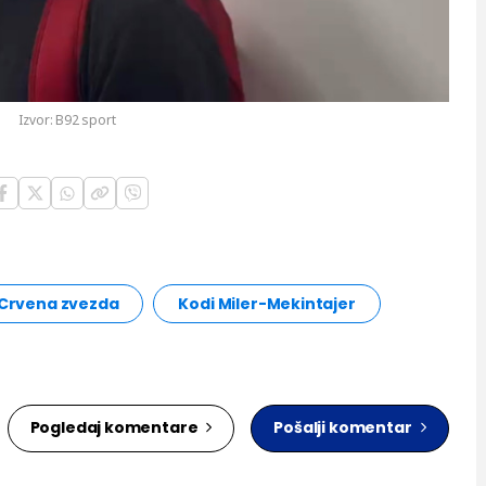
Play
Video
Izvor:
B92 sport
 Crvena zvezda
Kodi Miler-Mekintajer
Pogledaj komentare
Pošalji komentar