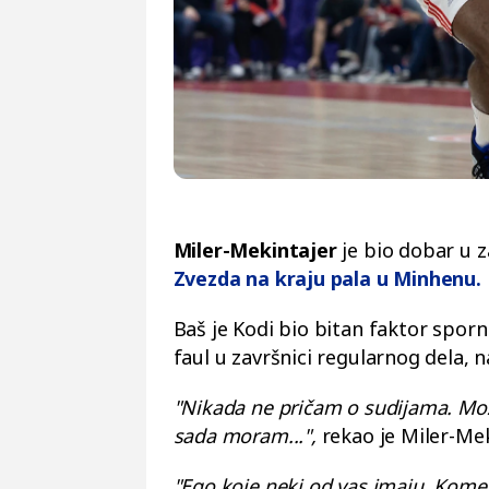
Miler-Mekintajer
je bio dobar u 
Zvezda na kraju pala u Minhenu.
Baš je Kodi bio bitan faktor spo
faul u završnici regularnog dela, n
"Nikada ne pričam o sudijama. Mož
sada moram...",
rekao je Miler-Mek
"Ego koje neki od vas imaju. Kome