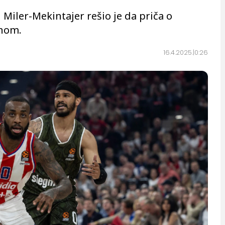
Miler-Mekintajer rešio je da priča o
rnom.
16.4.2025.
0:26