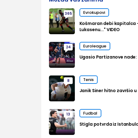
Evrokupovi
365
Košmaran debi kapitalca 
Lukasenu..." VIDEO
Euroleague
24
Ugasio Partizanove nade: 
Tenis
8
Janik Siner hitno završio u 
Fudbal
13
Stigla potvrda iz Istanbul