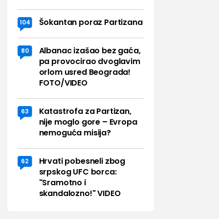
Šokantan poraz Partizana
104
Albanac izašao bez gaća,
80
pa provocirao dvoglavim
orlom usred Beograda!
FOTO/VIDEO
Katastrofa za Partizan,
63
nije moglo gore – Evropa
nemoguća misija?
Hrvati pobesneli zbog
62
srpskog UFC borca:
"Sramotno i
skandalozno!" VIDEO