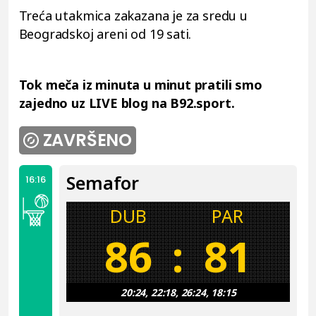
Treća utakmica zakazana je za sredu u
Beogradskoj areni od 19 sati.
Tok meča iz minuta u minut pratili smo
zajedno uz LIVE blog na B92.sport.
ZAVRŠENO
Semafor
16:16
DUB
PAR
86
:
81
20:24, 22:18, 26:24, 18:15