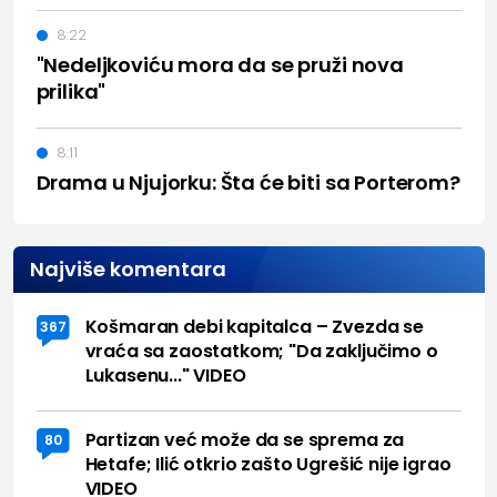
8:22
"Nedeljkoviću mora da se pruži nova
prilika"
8:11
Drama u Njujorku: Šta će biti sa Porterom?
Najviše komentara
Košmaran debi kapitalca – Zvezda se
367
vraća sa zaostatkom; "Da zaključimo o
Lukasenu..." VIDEO
Partizan već može da se sprema za
80
Hetafe; Ilić otkrio zašto Ugrešić nije igrao
VIDEO