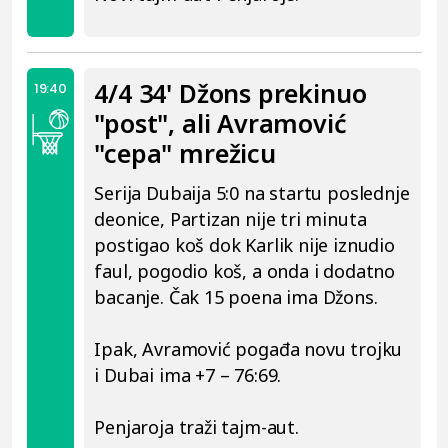
4/4 34' Džons prekinuo
19:40
"post", ali Avramović
"cepa" mrežicu
Serija Dubaija 5:0 na startu poslednje
deonice, Partizan nije tri minuta
postigao koš dok Karlik nije iznudio
faul, pogodio koš, a onda i dodatno
bacanje. Čak 15 poena ima Džons.
Ipak, Avramović pogađa novu trojku
i Dubai ima +7 – 76:69.
Penjaroja traži tajm-aut.