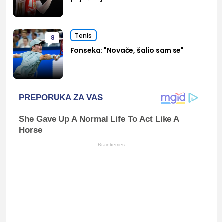
Tenis
8
Fonseka: "Novače, šalio sam se"
PREPORUKA ZA VAS
She Gave Up A Normal Life To Act Like A
Horse
Brainberries