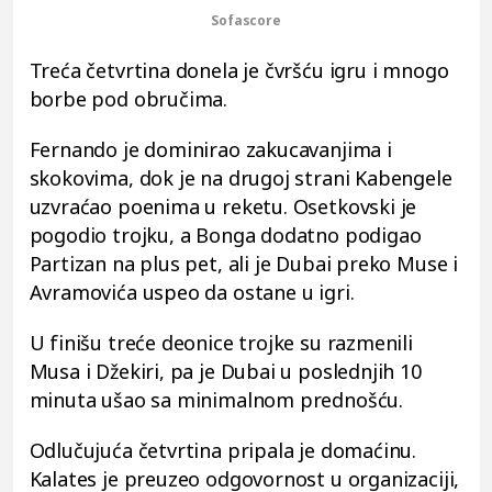
Sofascore
Treća četvrtina donela je čvršću igru i mnogo
borbe pod obručima.
Fernando je dominirao zakucavanjima i
skokovima, dok je na drugoj strani Kabengele
uzvraćao poenima u reketu. Osetkovski je
pogodio trojku, a Bonga dodatno podigao
Partizan na plus pet, ali je Dubai preko Muse i
Avramovića uspeo da ostane u igri.
U finišu treće deonice trojke su razmenili
Musa i Džekiri, pa je Dubai u poslednjih 10
minuta ušao sa minimalnom prednošću.
Odlučujuća četvrtina pripala je domaćinu.
Kalates je preuzeo odgovornost u organizaciji,