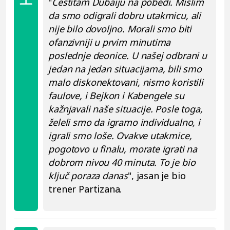
"
Čestitam Dubaiju na pobedi. Mislim
da smo odigrali dobru utakmicu, ali
nije bilo dovoljno. Morali smo biti
ofanzivniji u prvim minutima
poslednje deonice. U našej odbrani u
jedan na jedan situacijama, bili smo
malo diskonektovani, nismo koristili
faulove, i Bejkon i Kabengele su
kažnjavali naše situacije. Posle toga,
želeli smo da igramo individualno, i
igrali smo loše. Ovakve utakmice,
pogotovo u finalu, morate igrati na
dobrom nivou 40 minuta. To je bio
ključ poraza danas
", jasan je bio
trener Partizana.