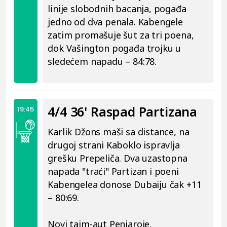
linije slobodnih bacanja, pogađa
jedno od dva penala. Kabengele
zatim promašuje šut za tri poena,
dok Vašington pogađa trojku u
sledećem napadu – 84:78.
4/4 36' Raspad Partizana
19:45
Karlik Džons maši sa distance, na
drugoj strani Kaboklo ispravlja
grešku Prepeliča. Dva uzastopna
napada "traći" Partizan i poeni
Kabengelea donose Dubaiju čak +11
– 80:69.
Novi tajm-aut Penjaroje.