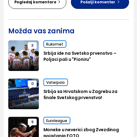
Pogledaj komentare
Pošalji komentar
Možda vas zanima
Rukomet
3
Srbija ide na Svetsko prvenstvo –
Poljaci pali u "Pioniru"
Vaterpolo
0
Srbija sa Hrvatskom u Zagrebu za
finale Svetskog prvenstva!
Euroleague
9
Moneke u neverici zbog Zvezdinog
pojačanja FOTO