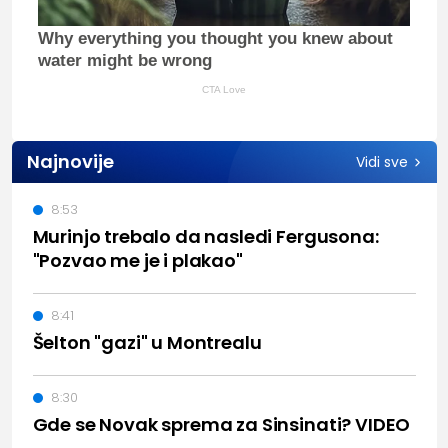
Why everything you thought you knew about
water might be wrong
CTA Love
Najnovije
Vidi sve
8:53
Murinjo trebalo da nasledi Fergusona:
"Pozvao me je i plakao"
8:41
Šelton "gazi" u Montrealu
8:30
Gde se Novak sprema za Sinsinati? VIDEO