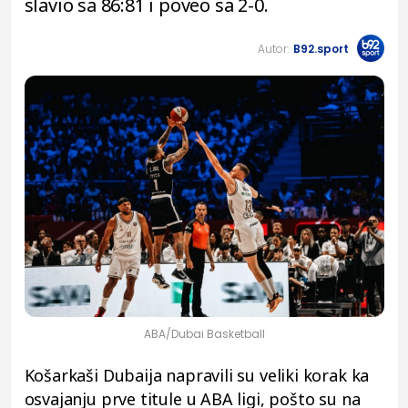
slavio sa 86:81 i poveo sa 2-0.
Autor:
B92.sport
ABA/Dubai Basketball
Košarkaši Dubaija napravili su veliki korak ka
osvajanju prve titule u ABA ligi, pošto su na