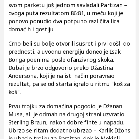
svom parketu još jednom savladali Partizan –
ovoga puta rezultatom 86:81, u meču koji je
ponovo ponudio dva potpuno različita lica
domaćih i gostiju.
Crno-beli su bolje otvorili susret i prvi došli do
prednosti, a uvodnu energiju doneo je Isak
Bonga poenima posle ofanzivnog skoka.
Dubai je brzo odgovorio preko Džastina
Andersona, koji je na isti način poravnao
rezultat, pa se od starta igralo u ritmu "koš za
koš".
Prvu trojku za domaćina pogodio je Džanan
Musa, ali je odmah na drugoj strani uzvratio
Sterling Braun, nakon dobre finte u napadu.
Ubrzo se ritam dodatno ubrzao – Karlik Džons
je ubacio trojku za Partizan, dok je Mekinli