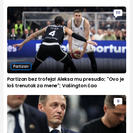
111
Partizan
Partizan bez trofeja! Aleksa mu presudio; "Ovo je
loš trenutak za mene"; Vašington ćao
0