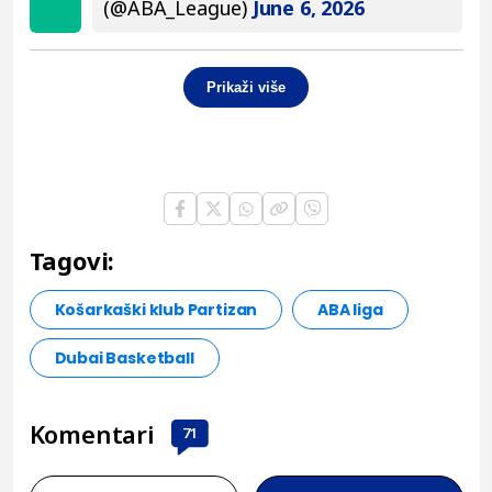
(@ABA_League)
June 6, 2026
Prikaži više
Tagovi:
Košarkaški klub Partizan
ABA liga
Dubai Basketball
Komentari
71