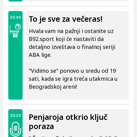
To je sve za večeras!
20:40
Hvala vam na pažnji i ostanite uz
B92.sport koji će nastaviti da
detaljno izveštava o finalnoj seriji
ABA lige.
"Vidimo se" ponovo u sredu od 19
sati, kada se igra treća utakmica u
Beogradskoj areni!
Penjaroja otkrio ključ
20:23
poraza