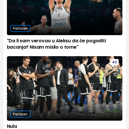
Partizan
"Da li sam verovao u Aleksu da će pogoditi
bacanja? Nisam mislio o tome"
43
Partizan
Nula