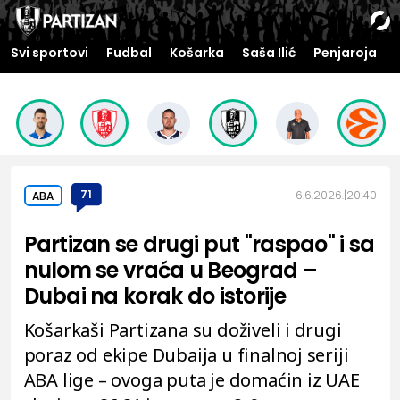
Svi sportovi
Fudbal
Košarka
Saša Ilić
Penjaroja
71
6.6.2026.
20:40
ABA
Partizan se drugi put "raspao" i sa
nulom se vraća u Beograd –
Dubai na korak do istorije
Košarkaši Partizana su doživeli i drugi
poraz od ekipe Dubaija u finalnoj seriji
ABA lige – ovoga puta je domaćin iz UAE