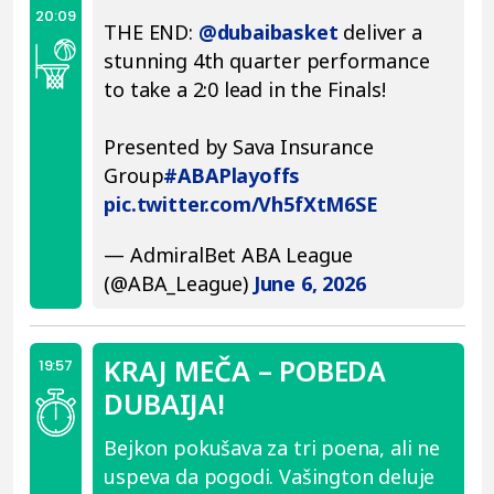
20:09
THE END:
@dubaibasket
deliver a
stunning 4th quarter performance
to take a 2:0 lead in the Finals!
Presented by Sava Insurance
Group
#ABAPlayoffs
pic.twitter.com/Vh5fXtM6SE
— AdmiralBet ABA League
(@ABA_League)
June 6, 2026
KRAJ MEČA – POBEDA
19:57
DUBAIJA!
Bejkon pokušava za tri poena, ali ne
uspeva da pogodi. Vašington deluje