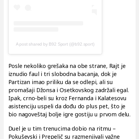
A post shared by B92 Sport (@b92.sport)
Posle nekoliko grešaka na obe strane, Rajt je
iznudio faul i tri slobodna bacanja, dok je
Partizan imao priliku da se odlepi, ali su
promašaji Džonsa i Osetkovskog zadržali egal.
Ipak, crno-beli su kroz Fernanda i Kalatesovu
asistenciju uspeli da dođu do plus pet, što je
bio nagoveštaj bolje igre gostiju u prvom delu.
Duel je u tim trenucima dobio na ritmu –
Pokuševski i Prepelič su razmenjivali važne