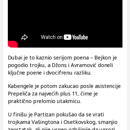
Dubai je to kaznio serijom poena – Bejkon je
pogodio trojku, a Džons i Avramović doneli
ključne poene i dvocifrenu razliku.
Kabengele je potom zakucao posle asistencije
Prepeliča za najvećih plus 11, čime je
praktično prelomio utakmicu.
U finišu je Partizan pokušao da se vrati
trojkama Vašingtona i Osetkovskog, smanjio
zaostatak, ali nije uspeo ozbiljnije da ugrozi