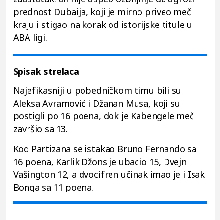
prednost Dubaija, koji je mirno priveo meč
kraju i stigao na korak od istorijske titule u
ABA ligi.
Spisak strelaca
Najefikasniji u pobedničkom timu bili su
Aleksa Avramović i Džanan Musa, koji su
postigli po 16 poena, dok je Kabengele meč
završio sa 13.
Kod Partizana se istakao Bruno Fernando sa
16 poena, Karlik Džons je ubacio 15, Dvejn
Vašington 12, a dvocifren učinak imao je i Isak
Bonga sa 11 poena.