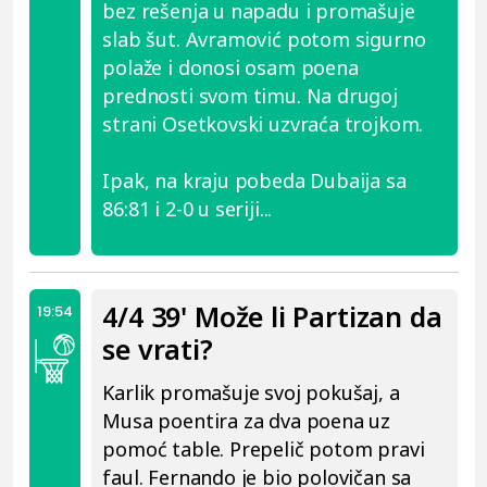
bez rešenja u napadu i promašuje
slab šut. Avramović potom sigurno
polaže i donosi osam poena
prednosti svom timu. Na drugoj
strani Osetkovski uzvraća trojkom.
Ipak, na kraju pobeda Dubaija sa
86:81 i 2-0 u seriji...
4/4 39' Može li Partizan da
19:54
se vrati?
Karlik promašuje svoj pokušaj, a
Musa poentira za dva poena uz
pomoć table. Prepelič potom pravi
faul. Fernando je bio polovičan sa