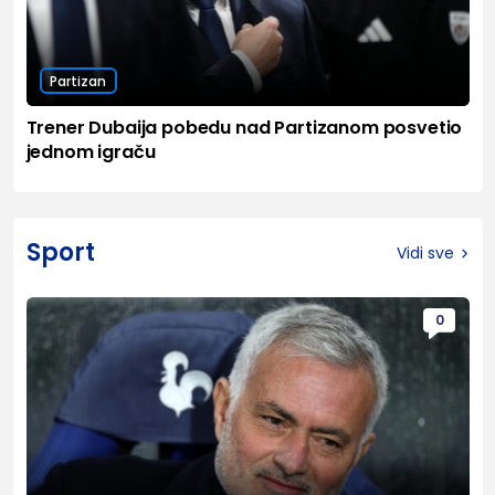
Partizan
Trener Dubaija pobedu nad Partizanom posvetio
jednom igraču
Sport
Vidi sve
0