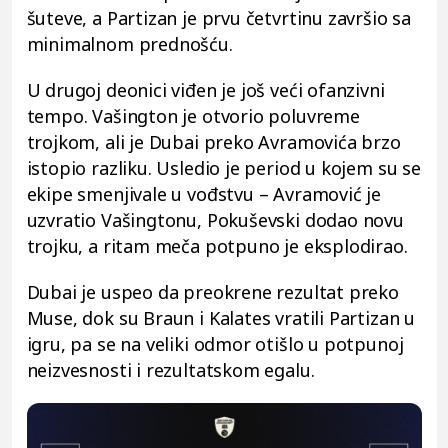
šuteve, a Partizan je prvu četvrtinu završio sa
minimalnom prednošću.
U drugoj deonici viđen je još veći ofanzivni
tempo. Vašington je otvorio poluvreme
trojkom, ali je Dubai preko Avramovića brzo
istopio razliku. Usledio je period u kojem su se
ekipe smenjivale u vođstvu – Avramović je
uzvratio Vašingtonu, Pokuševski dodao novu
trojku, a ritam meča potpuno je eksplodirao.
Dubai je uspeo da preokrene rezultat preko
Muse, dok su Braun i Kalates vratili Partizan u
igru, pa se na veliki odmor otišlo u potpunoj
neizvesnosti i rezultatskom egalu.