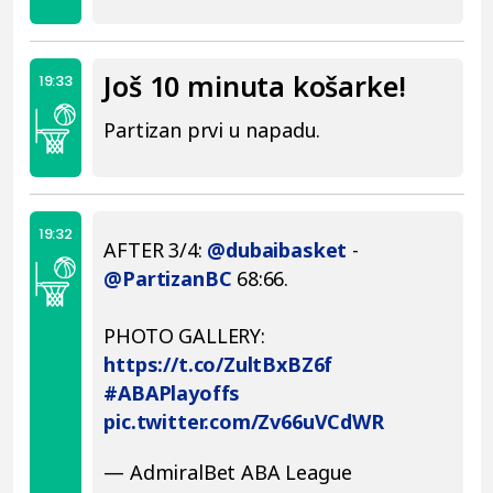
Još 10 minuta košarke!
19:33
Partizan prvi u napadu.
19:32
AFTER 3/4:
@dubaibasket
-
@PartizanBC
68:66.
PHOTO GALLERY:
https://t.co/ZultBxBZ6f
#ABAPlayoffs
pic.twitter.com/Zv66uVCdWR
— AdmiralBet ABA League