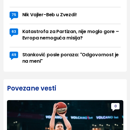
Nik Vajler-Beb u Zvezdi!
75
Katastrofa za Partizan, nije moglo gore –
63
Evropa nemoguća misija?
Stanković posle poraza: "Odgovornost je
49
na meni"
Povezane vesti
0