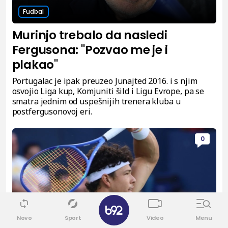
Fudbal
Murinjo trebalo da nasledi
Fergusona: "Pozvao me je i
plakao"
Portugalac je ipak preuzeo Junajted 2016. i s njim
osvojio Liga kup, Komjuniti šild i Ligu Evrope, pa se
smatra jednim od uspešnijih trenera kluba u
postfergusonovoj eri.
0
✕
Novo
Sport
Video
Menu