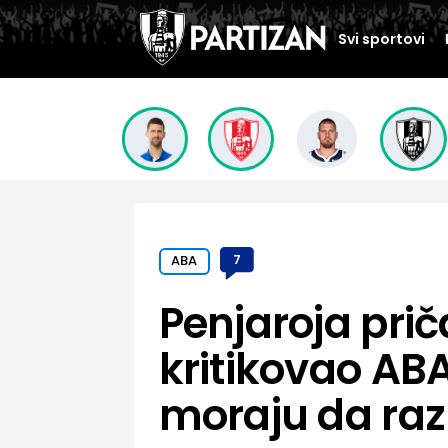
Svi sportovi
ABA
7
Penjaroja pri
kritikovao ABA 
moraju da razm