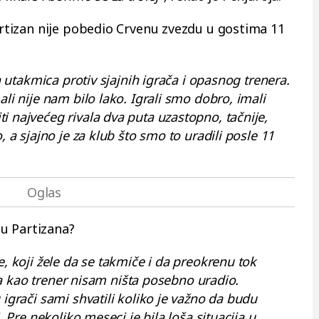
Partizan nije pobedio Crvenu zvezdu u gostima 11
ka utakmica protiv sjajnih igrača i opasnog trenera.
ali nije nam bilo lako. Igrali smo dobro, imali
i najvećeg rivala dva puta uzastopno, tačnije,
, a sjajno je za klub što smo to uradili posle 11
u Partizana?
e, koji žele da se takmiče i da preokrenu tok
, ja kao trener nisam ništa posebno uradio.
 igrači sami shvatili koliko je važno da budu
. Pre nekoliko meseci je bila loša situacija u