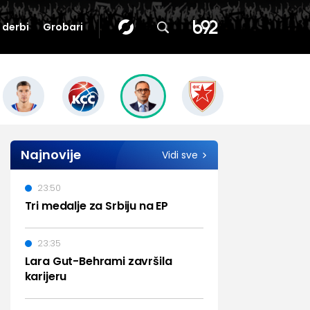
i derbi
Grobari
Najnovije
Vidi sve
23:50
Tri medalje za Srbiju na EP
23:35
Lara Gut-Behrami završila
karijeru