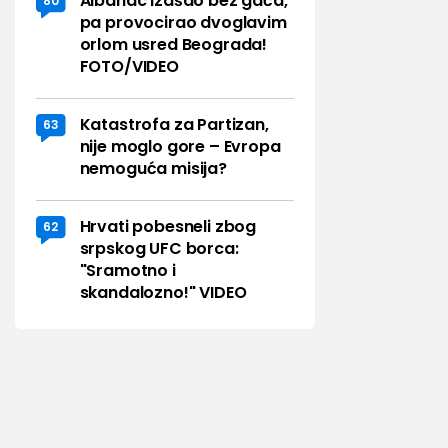
Albanac izašao bez gaća,
80
pa provocirao dvoglavim
orlom usred Beograda!
FOTO/VIDEO
Katastrofa za Partizan,
63
nije moglo gore – Evropa
nemoguća misija?
Hrvati pobesneli zbog
62
srpskog UFC borca:
"Sramotno i
skandalozno!" VIDEO