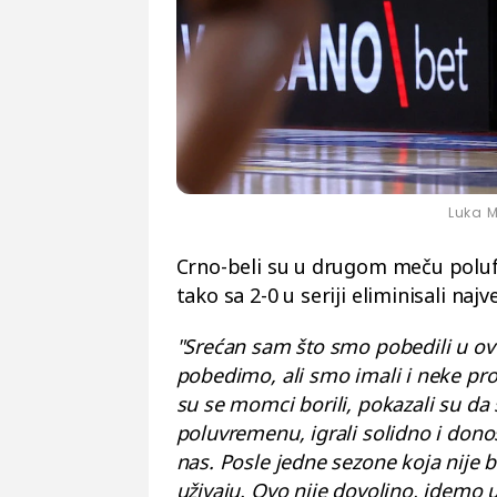
Luka M
Crno-beli su u drugom meču polufin
tako sa 2-0 u seriji eliminisali najv
"Srećan sam što smo pobedili u ovoj
pobedimo, ali smo imali i neke pro
su se momci borili, pokazali su da s
poluvremenu, igrali solidno i donos
nas. Posle jedne sezone koja nije b
uživaju. Ovo nije dovoljno, idemo u 