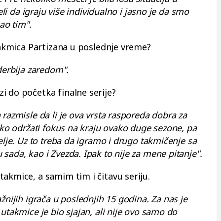
eli da igraju više individualno i jasno je da smo
kao tim".
utakmica Partizana u poslednje vreme?
derbija zaredom".
i do početka finalne serije?
razmisle da li je ova vrsta rasporeda dobra za
eško održati fokus na kraju ovako duge sezone, pa
elje. Uz to treba da igramo i drugo takmičenje sa
sada, kao i Zvezda. Ipak to nije za mene pitanje".
akmice, a samim tim i čitavu seriju.
žnijih igrača u poslednjih 15 godina. Za nas je
utakmice je bio sjajan, ali nije ovo samo do