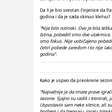
Da li je bio svestan činjenice da 
godina i da je sada skinuo kletvu?
"Nije bilo rutinski. Ovo je bila teš
Istina, pobedili smo dve utakmice, 
smo fokus. Nije uobičajeno pobedit
četiri pobede zaredom i to nije lako
godina".
Kako je uspeo da preokrene sezon
"Najvažnije je da imate prave igrač
sezone. Sjajno su radili i trenirali
Uspostavio sam neke sitnice, ali su
borbeni i da treniraju, igraju timski