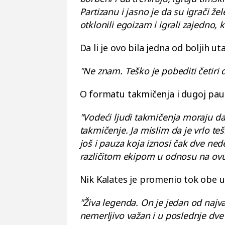
Partizanu i jasno je da su igrači žel
otklonili egoizam i igrali zajedno, 
Da li je ovo bila jedna od boljih 
"Ne znam. Teško je pobediti četiri 
O formatu takmičenja i dugoj pauz
"Vodeći ljudi takmičenja moraju da 
takmičenje. Ja mislim da je vrlo t
još i pauza koja iznosi čak dve ned
različitom ekipom u odnosu na ovu 
Nik Kalates je promenio tok obe ut
"Živa legenda. On je jedan od najva
nemerljivo važan i u poslednje dve 