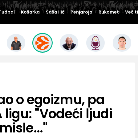
Fudbal
Košarka
Saša Ilić
Penjaroja
Rukomet
Večit
čao o egoizmu, pa
ligu: "Vodeći ljudi
isle..."