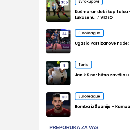
Evrokupovi
365
Košmaran debi kapitalca 
Lukasenu..." VIDEO
Euroleague
24
Ugasio Partizanove nade: 
Tenis
8
Janik Siner hitno završio u 
Euroleague
33
Bomba iz Španije – Kampa
PREPORUKA ZA VAS