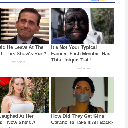
id He Leave At The
It's Not Your Typical
Of This Show's Run?
Family: Each Member Has
This Unique Trait!
Brainberries
Brainberries
Laughed At Her
How Did They Get Gina
s—Now She's A
Carano To Take It All Back?