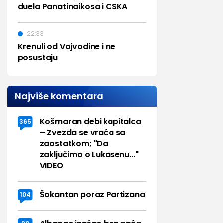
duela Panatinaikosa i CSKA
22:33
Krenuli od Vojvodine i ne
posustaju
Najviše komentara
Košmaran debi kapitalca
365
– Zvezda se vraća sa
zaostatkom; "Da
zaključimo o Lukasenu..."
VIDEO
Šokantan poraz Partizana
104