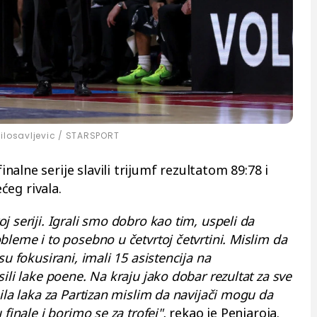
ilosavljevic / STARSPORT
alne serije slavili trijumf rezultatom 89:78 i
ećeg rivala.
 seriji. Igrali smo dobro kao tim, uspeli da
bleme i to posebno u četvrtoj četvrtini. Mislim da
u fokusirani, imali 15 asistencija na
ili lake poene. Na kraju jako dobar rezultat za sve
ila laka za Partizan mislim da navijači mogu da
finale i borimo se za trofej",
rekao je Penjaroja.