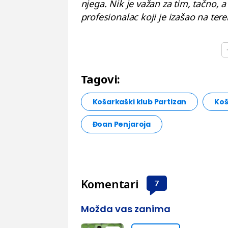
njega. Nik je važan za tim, tačno, 
profesionalac koji je izašao na te
Tagovi:
Košarkaški klub Partizan
Koš
Đoan Penjaroja
Komentari
7
Možda vas zanima