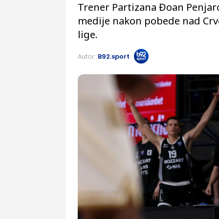
Trener Partizana Đoan Penjaroj
medije nakon pobede nad Crv
lige.
Autor:
B92.sport