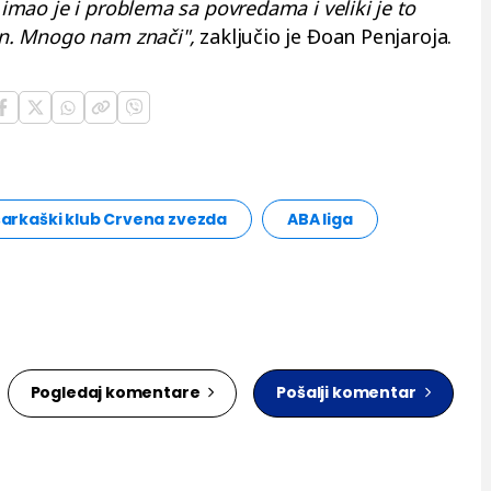
a imao je i problema sa povredama i veliki je to
ren. Mnogo nam znači",
zaključio je Đoan Penjaroja.
arkaški klub Crvena zvezda
ABA liga
Pogledaj komentare
Pošalji komentar