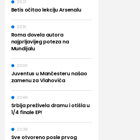
23:21
Betis očitao lekciju Arsenalu
23:15
Roma dovela autora
najprljavijeg poteza na
Mundijalu
23:00
Juventus u Mančesteru našao
zamenu za Vlahovića
22:46
Srbija preživela dramu i otišla u
1/4 finale EP!
22:38
Sve otvoreno posle prvog