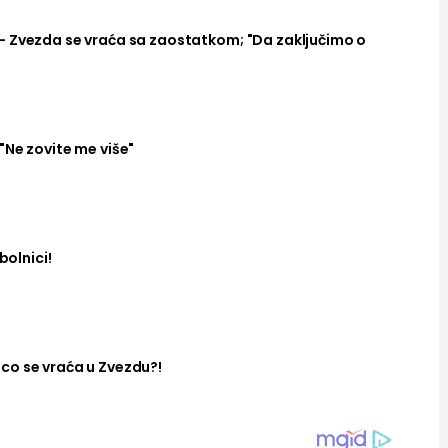
– Zvezda se vraća sa zaostatkom; "Da zaključimo o
"Ne zovite me više"
bolnici!
co se vraća u Zvezdu?!