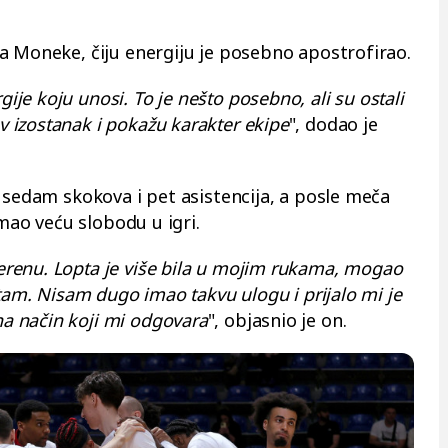
a Moneke, čiju energiju je posebno apostrofirao.
e koju unosi. To je nešto posebno, ali su ostali
izostanak i pokažu karakter ekipe
", dodao je
 sedam skokova i pet asistencija, a posle meča
imao veću slobodu u igri.
renu. Lopta je više bila u mojim rukama, mogao
itam. Nisam dugo imao takvu ulogu i prijalo mi je
 način koji mi odgovara
", objasnio je on.