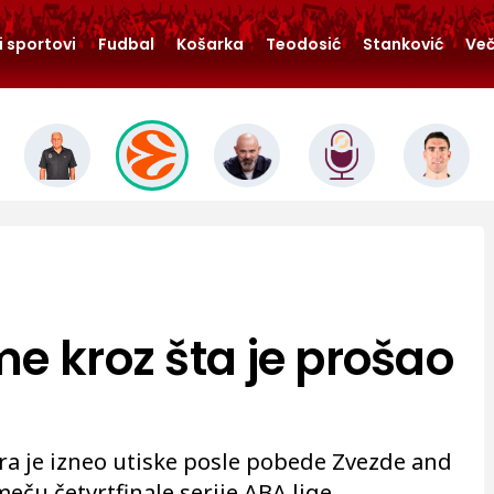
i sportovi
Fudbal
Košarka
Teodosić
Stanković
Več
e kroz šta je prošao
a je izneo utiske posle pobede Zvezde and
ču četvrtfinale serije ABA lige.