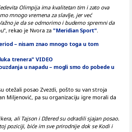
devita Olimpija ima kvalitetan tim i zato ova
o mnogo vremena za slavlje, jer već
 Važno je da se odmorimo i budemo spremni da
ou
", rekao je Nvora za
"Meridian Sport"
.
 period – nisam znao mnogo toga u tom
dluka trenera" VIDEO
pouzdanja u napadu – mogli smo do pobede u
 otežali posao Zvezdi, pošto su van stroja
an Miljenović, pa su organizaciju igre morali da
kera, ali Tajson i Džered su odradili sjajan posao.
j poziciji, biće im sve prirodnije dok se Kodi i