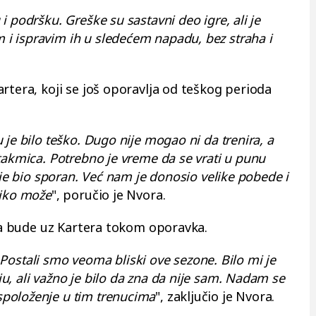
 podršku. Greške su sastavni deo igre, ali je
 ispravim ih u sledećem napadu, bez straha i
rtera, koji se još oporavlja od teškog perioda
je bilo teško. Dugo nije mogao ni da trenira, a
takmica. Potrebno je vreme da se vrati u punu
ije bio sporan. Već nam je donosio velike pobede i
liko može
", poručio je Nvora.
 da bude uz Kartera tokom oporavka.
a. Postali smo veoma bliski ove sezone. Bilo mi je
, ali važno je bilo da zna da nije sam. Nadam se
položenje u tim trenucima
", zaključio je Nvora.