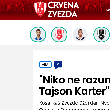
Sv
ABA
0
"Niko ne razum
Tajson Karter"
Košarkaš Zvezde Džordan Nvor
Cedevita Olimpijom u prvom me