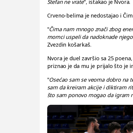
Stefan ne vrate
", istakao je Nvora.
Crveno-belima je nedostajao i Čim
"
Čima nam mnogo znači zbog energij
momci uspeli da nadoknade njegov 
Zvezdin košarkaš.
Nvora je duel završio sa 25 poena,
priznao je da mu je prijalo što je 
"
Osećao sam se veoma dobro na te
sam da kreiram akcije i diktiram r
što sam ponovo mogao da igram na