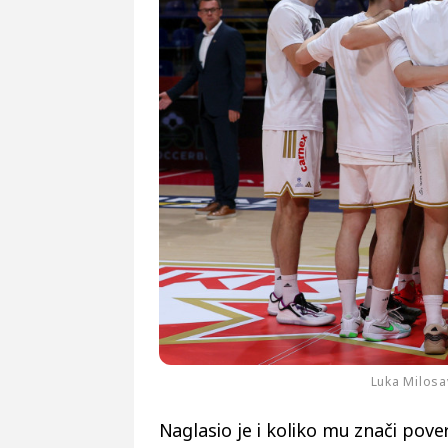
Luka Milosa
Naglasio je i koliko mu znači pove