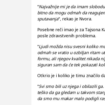
"
Najvažnije mi je da imam slobodu i
bitno da mogu odmah da reagujem i
sputavanja
", rekao je Nvora.
Posebne reči imao je za Tajsona Ka
posle zdravstvenih problema.
"
Ljudi možda nisu svesni koliko mu 
odmah se vratio u ozbiljan ritam u
formu, ali njegov kvalitet nikada n
siguran sam da će tek pokazati ko
Otkrio je i koliko je timu značilo
"
Svi smo bili uz njega i obilazili g
teško da ga gledam u takvom stanju
da smo mu makar malo podigli ras