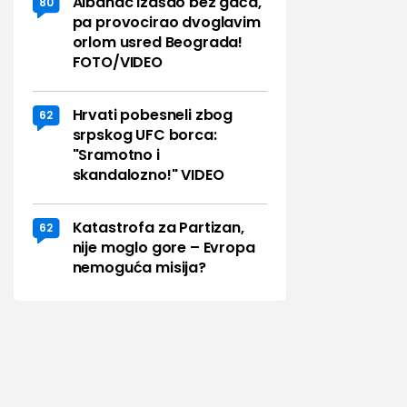
Albanac izašao bez gaća,
80
pa provocirao dvoglavim
orlom usred Beograda!
FOTO/VIDEO
Hrvati pobesneli zbog
62
srpskog UFC borca:
"Sramotno i
skandalozno!" VIDEO
Katastrofa za Partizan,
62
nije moglo gore – Evropa
nemoguća misija?