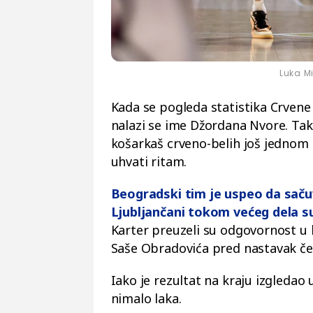
Luka M
Kada se pogleda statistika Crvene
nalazi se ime Džordana Nvore. Tako 
košarkaš crveno-belih još jednom
uhvati ritam.
Beogradski tim je uspeo da sačuv
Ljubljančani tokom većeg dela su
Karter preuzeli su odgovornost u 
Saše Obradovića pred nastavak čet
Iako je rezultat na kraju izgledao 
nimalo laka.