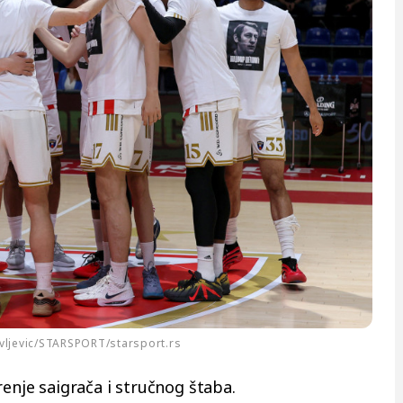
vljevic/STARSPORT/starsport.rs
renje saigrača i stručnog štaba.