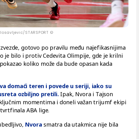
ilosavljevic/STARSPORT ©
 zvezde, gotovo po pravilu među najefikasnijima
je bilo i protiv Cedevita Olimpije, gde je krilni
 pokazao koliko može da bude opasan kada
a domaći teren i povede u seriji, iako su
sreta ozbiljno pretili.
Ipak, Nvora i Tajson
ključnim momentima i doneli važan trijumf ekipi
vrtfinala ABA lige.
ubedljivo,
Nvora
smatra da utakmica nije bila