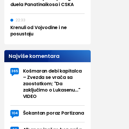
duela Panatinaikosa i CSKA
22:33
Krenuli od Vojvodine i ne
posustaju
Najviše komentara
Košmaran debi kapitalca
365
– Zvezda se vraća sa
zaostatkom; "Da
zaključimo o Lukasenu..."
VIDEO
Šokantan poraz Partizana
104