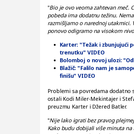
"
Bio je ovo veoma zahtevan meč. Ce
pobeda ima dodatnu težinu. Nemam
razmišljamo o narednoj utakmici.
ponovo odigramo na visokom niv
Karter: "Težak i zbunjujući
trenutku" VIDEO
Bolomboj o novoj ulozi: "O
Blažič: "Falilo nam je samo
finišu" VIDEO
Problemi sa povredama dodatno su
ostali Kodi Miler-Mekintajer i Stef
preuzmu Karter i Džered Batler.
"
Nije lako igrati bez pravog plejmej
Kako budu dobijali više minuta na to