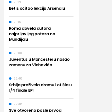
23:21
Betis očitao lekciju Arsenalu
23:15
Roma dovela autora
najprljavijeg poteza na
Mundijalu
23:00
Juventus u Mančesteru našao
zamenu za Vlahovića
22:46
Srbija preživela dramu i otišla u
1/4 finale EP!
22:38
Sve otvoreno posle prvog