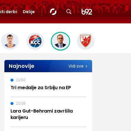
iti derbi
Delije
Najnovije
Vidi sve
23:50
Tri medalje za Srbiju na EP
23:35
Lara Gut-Behrami završila
karijeru