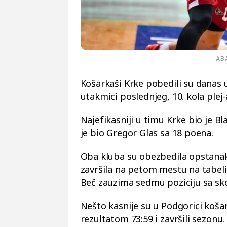
ABA
Košarkaši Krke pobedili su danas
utakmici poslednjeg, 10. kola plej
Najefikasniji u timu Krke bio je Bl
je bio Gregor Glas sa 18 poena.
Oba kluba su obezbedila opstanak
završila na petom mestu na tabeli
Beč zauzima sedmu poziciju sa sk
Nešto kasnije su u Podgorici koša
rezultatom 73:59 i završili sezonu.