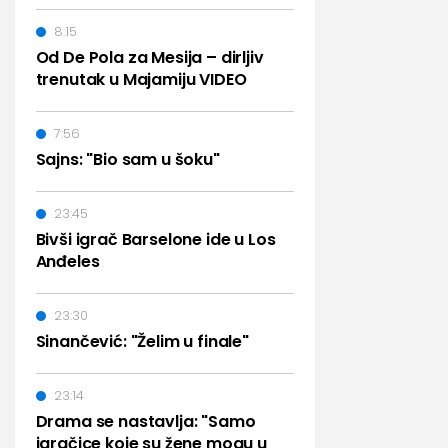
8:15
Od De Pola za Mesija – dirljiv
trenutak u Majamiju VIDEO
7:56
Sajns: "Bio sam u šoku"
23:45
Bivši igrač Barselone ide u Los
Anđeles
23:30
Sinančević: "Želim u finale"
23:14
Drama se nastavlja: "Samo
igračice koje su žene mogu u