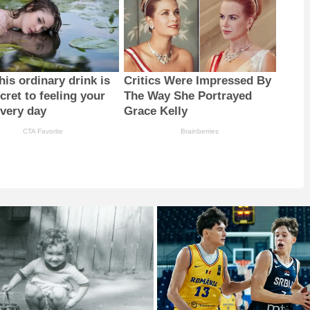
is ordinary drink is
Critics Were Impressed By
cret to feeling your
The Way She Portrayed
every day
Grace Kelly
CTA Favorite
Brainberries