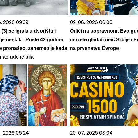
8. 2026 09:39
09. 08. 2026 06:00
 (3) se igrala u dvorištu i
Orlići na popravnom: Evo gd
je nestala: Posle 42 godine
možete gledati meč Srbije i P
je pronašao, zanemeo je kada
na prvenstvu Evrope
nao gde je bila
8. 2026 06:24
20. 07. 2026 08:04