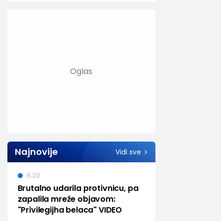
Najnovije
Vidi sve
8:20
Brutalno udarila protivnicu, pa
zapalila mreže objavom:
"Privilegijha belaca" VIDEO