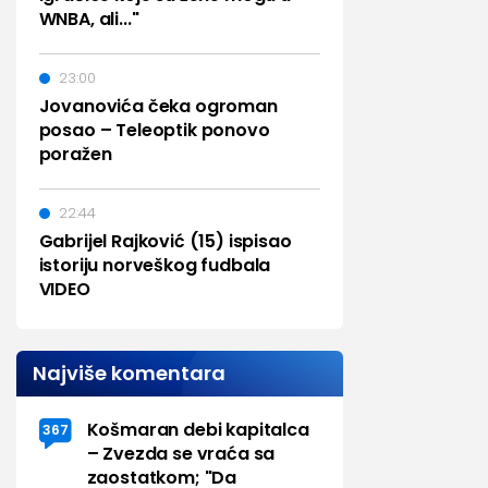
WNBA, ali..."
23:00
Jovanovića čeka ogroman
posao – Teleoptik ponovo
poražen
22:44
Gabrijel Rajković (15) ispisao
istoriju norveškog fudbala
VIDEO
Najviše komentara
Košmaran debi kapitalca
367
– Zvezda se vraća sa
zaostatkom; "Da