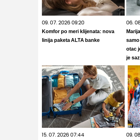
09. 07. 2026 09:20
06. 0
Komfor po meri klijenata: nova
Marija
linija paketa ALTA banke
samo 
otac 
je saz
15. 07. 2026 07:44
09. 0