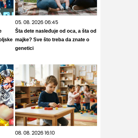
05. 08. 2026 06:45
e
Šta dete nasleđuje od oca, a šta od
oljske
majke? Sve što treba da znate o
genetici
08. 08. 2026 16:10