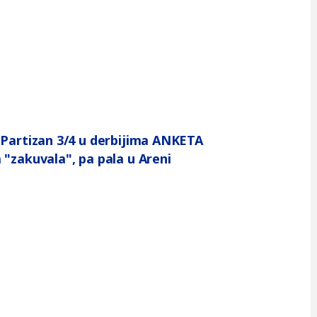
 Partizan 3/4 u derbijima ANKETA
 "zakuvala", pa pala u Areni