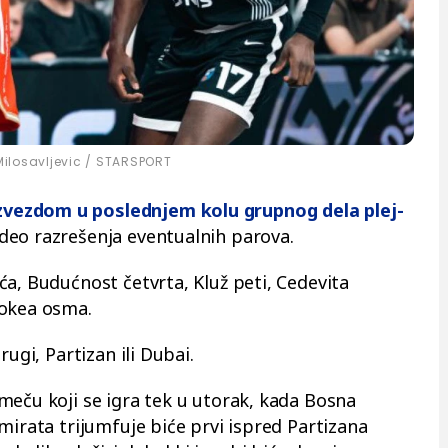
Milosavljevic / STARSPORT
vezdom u poslednjem kolu grupnog dela plej-
eo razrešenja eventualnih parova.
a, Budućnost četvrta, Kluž peti, Cedevita
gokea osma.
rugi, Partizan ili Dubai.
meču koji se igra tek u utorak, kada Bosna
mirata trijumfuje biće prvi ispred Partizana