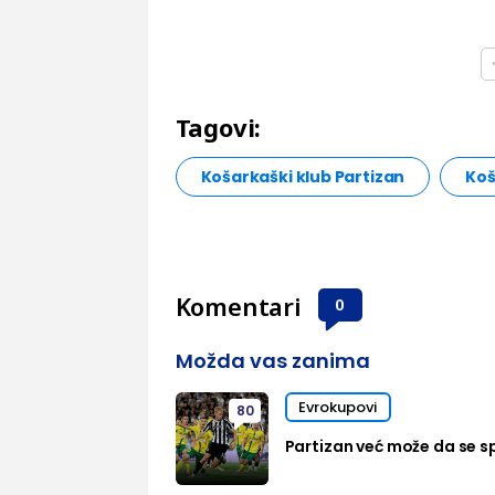
Tagovi:
Košarkaški klub Partizan
Koš
Komentari
0
Možda vas zanima
Evrokupovi
80
Partizan već može da se sp