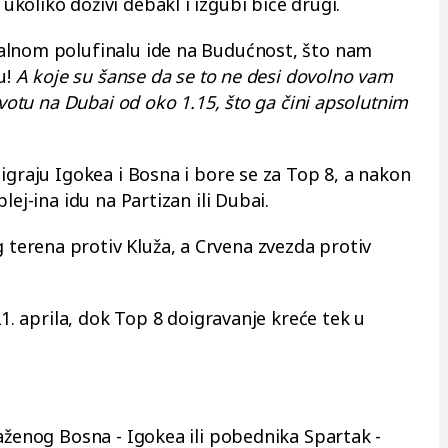
oliko doživi debakl i izgubi biće drugi.
alnom polufinalu ide na Budućnost, što nam
u!
A koje su šanse da se to ne desi dovolno vam
kvotu na Dubai od oko 1.15, što ga čini apsolutnim
igraju Igokea i Bosna i bore se za Top 8, a nakon
lej-ina idu na Partizan ili Dubai.
erena protiv Kluža, a Crvena zvezda protiv
21. aprila, dok Top 8 doigravanje kreće tek u
aženog Bosna - Igokea ili pobednika Spartak -