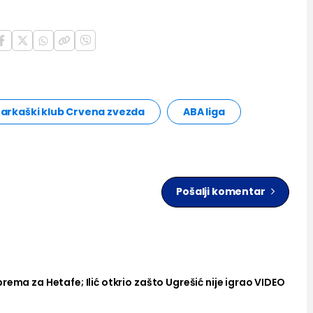
arkaški klub Crvena zvezda
ABA liga
Pošalji komentar
rema za Hetafe; Ilić otkrio zašto Ugrešić nije igrao VIDEO