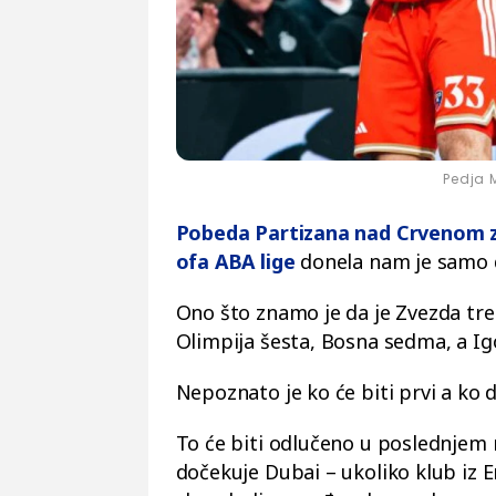
Pedja 
Pobeda Partizana nad Crvenom z
ofa ABA lige
donela nam je samo d
Ono što znamo je da je Zvezda treć
Olimpija šesta, Bosna sedma, a I
Nepoznato je ko će biti prvi a ko d
To će biti odlučeno u poslednjem 
dočekuje Dubai – ukoliko klub iz E