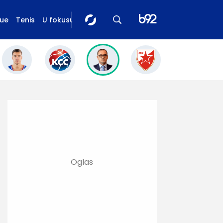
gue
Tenis
U fokusu