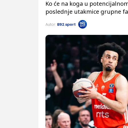
Ko će na koga u potencijalnom
poslednje utakmice grupne fa
Autor:
B92.sport