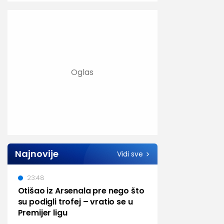
Najnovije
Vidi sve
23:48
Otišao iz Arsenala pre nego što
su podigli trofej – vratio se u
Premijer ligu