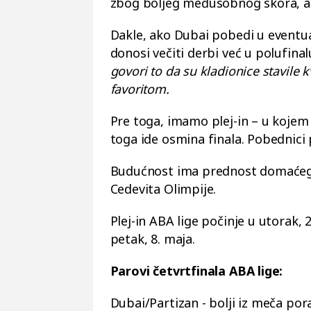
zbog boljeg međusobnog skora, a uk
Dakle, ako Dubai pobedi u eventu
donosi večiti derbi već u polufinal
govori to da su kladionice stavile 
favoritom.
Pre toga, imamo plej-in – u kojem 
toga ide osmina finala. Pobednici p
Budućnost ima prednost domaćeg t
Cedevita Olimpije.
Plej-in ABA lige počinje u utorak, 
petak, 8. maja.
Parovi četvrtfinala ABA lige:
Dubai/Partizan - bolji iz meča por