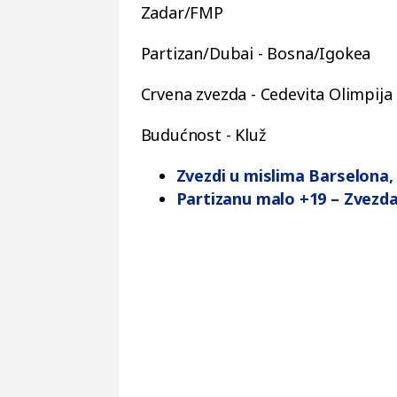
Zadar/FMP
Partizan/Dubai - Bosna/Igokea
Crvena zvezda - Cedevita Olimpija
Budućnost - Kluž
Zvezdi u mislima Barselona,
Partizanu malo +19 – Zvezda