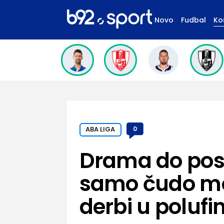
Novo
Fudbal
Ko
ABA LIGA
0
Drama do pos
samo čudo mož
derbi u polufi