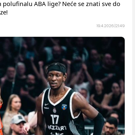
 polufinalu ABA lige? Neće se znati sve do
ze!
19.4.2026.
21:49