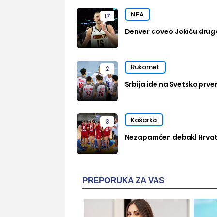
NBA
17
Denver doveo Jokiću drug
Rukomet
2
Srbija ide na Svetsko prven
Košarka
3
Nezapamćen debakl Hrvats
PREPORUKA ZA VAS