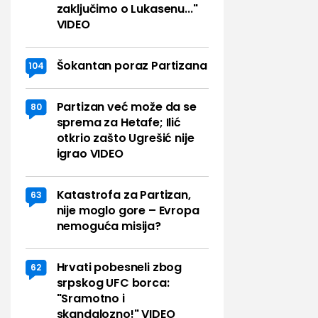
zaključimo o Lukasenu..."
VIDEO
Šokantan poraz Partizana
104
Partizan već može da se
80
sprema za Hetafe; Ilić
otkrio zašto Ugrešić nije
igrao VIDEO
Katastrofa za Partizan,
63
nije moglo gore – Evropa
nemoguća misija?
Hrvati pobesneli zbog
62
srpskog UFC borca:
"Sramotno i
skandalozno!" VIDEO