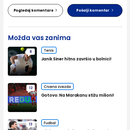
Pogledaj komentare
Pošalji komentar
Možda vas zanima
Tenis
8
Janik Siner hitno završio u bolnici!
Crvena zvezda
12
Gotovo: Na Marakanu stižu milioni!
Fudbal
13