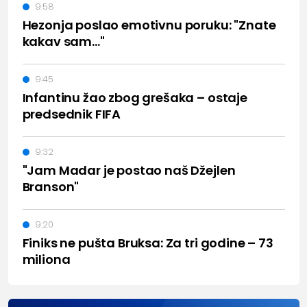
9:58
Hezonja poslao emotivnu poruku: "Znate
kakav sam..."
9:45
Infantinu žao zbog grešaka – ostaje
predsednik FIFA
9:32
"Jam Madar je postao naš Džejlen
Branson"
9:20
Finiks ne pušta Bruksa: Za tri godine – 73
miliona