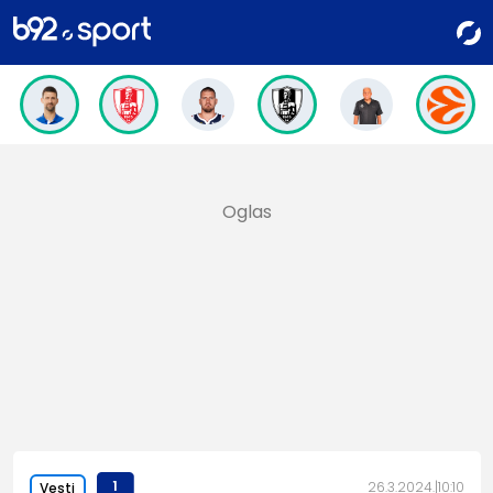
1
26.3.2024.
10:10
Vesti