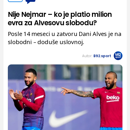
Nije Nejmar – ko je platio milion
evra za Alvesovu slobodu?
Posle 14 meseci u zatvoru Dani Alves je na
slobodni – doduše uslovnoj.
Autor:
B92.sport