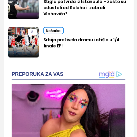
Stigla potvrda iz Istanbula – zašto su
odustali od Salaha i izabrali
Vlahovića?
Košarka
3
Srbija preživela dramu i otišla u 1/4
finale EP!
PREPORUKA ZA VAS