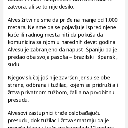
zatvora, ali se to nije desilo.
Alves žrtvi ne sme da priđe na manje od 1.000
metara. Ne sme da se pojavljuje ispred njene
kuće ili radnog mesta niti da pokuša da
komunicira sa njom u narednih devet godina.
Alvesu je zabranjeno da napusti Španiju pa je
predao oba svoja pasoša – brazilski i španski,
sudu.
Njegov slučaj još nije završen jer su se obe
strane, odbrana i tužilac, kojem se pridružila i
žrtva privatnom tužbom, žalila na prvobitnu
presudu.
Alvesovi zastupnici traže oslobađajuću
presudu, dok tužilac i žrtva smatraju da je
previše blaga i traže maksimalnih 12 godina