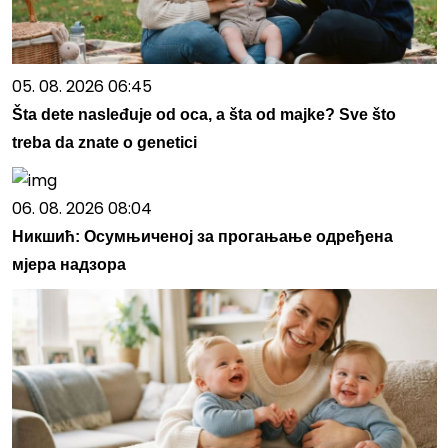
05. 08. 2026 06:45
Šta dete nasleđuje od oca, a šta od majke? Sve što
treba da znate o genetici
06. 08. 2026 08:04
Никшић: Осумњиченој за прогањање одређена
мјера надзора