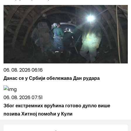
06. 08. 2026 06:16
Данас се у Србији обележава Дан рудара
06. 08. 2026 07:51
Због екстремних врућина готово дупло више
позива Хитној помоћи у Кули