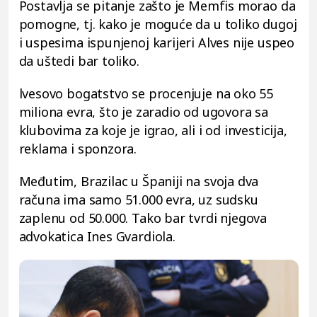
Postavlja se pitanje zašto je Memfis morao da
pomogne, tj. kako je moguće da u toliko dugoj
i uspesima ispunjenoj karijeri Alves nije uspeo
da uštedi bar toliko.
lvesovo bogatstvo se procenjuje na oko 55
miliona evra, što je zaradio od ugovora sa
klubovima za koje je igrao, ali i od investicija,
reklama i sponzora.
Međutim, Brazilac u Španiji na svoja dva
računa ima samo 51.000 evra, uz sudsku
zaplenu od 50.000. Tako bar tvrdi njegova
advokatica Ines Gvardiola.