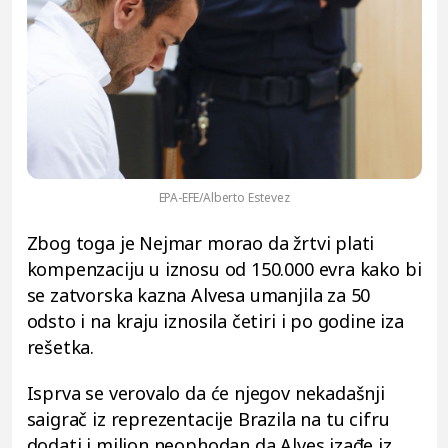
EPA-EFE/Alberto Estevez
Zbog toga je Nejmar morao da žrtvi plati
kompenzaciju u iznosu od 150.000 evra kako bi
se zatvorska kazna Alvesa umanjila za 50
odsto i na kraju iznosila četiri i po godine iza
rešetka.
Isprva se verovalo da će njegov nekadašnji
saigrač iz reprezentacije Brazila na tu cifru
dodati i milion neophodan da Alves izađe iz