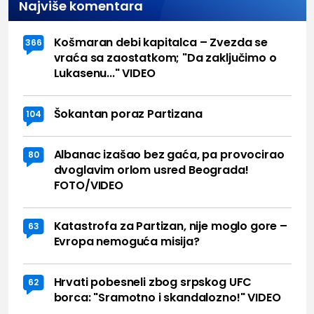
Najviše komentara
Košmaran debi kapitalca – Zvezda se
366
vraća sa zaostatkom; "Da zaključimo o
Lukasenu..." VIDEO
Šokantan poraz Partizana
104
Albanac izašao bez gaća, pa provocirao
80
dvoglavim orlom usred Beograda!
FOTO/VIDEO
Katastrofa za Partizan, nije moglo gore –
63
Evropa nemoguća misija?
Hrvati pobesneli zbog srpskog UFC
62
borca: "Sramotno i skandalozno!" VIDEO