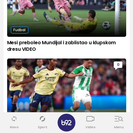
Fudbal
Mesi preboleo Mundijal i zablistao u klupskom
dresu VIDEO
0
✕
Fudbal
Novo
Sport
Video
Menu
Betis očitao lekciju Arsenalu