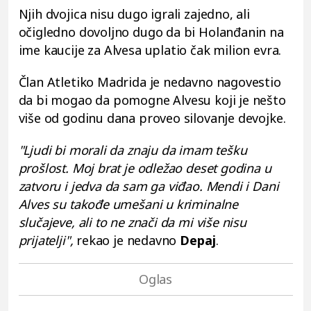
Njih dvojica nisu dugo igrali zajedno, ali
očigledno dovoljno dugo da bi Holanđanin na
ime kaucije za Alvesa uplatio čak milion evra.
Član Atletiko Madrida je nedavno nagovestio
da bi mogao da pomogne Alvesu koji je nešto
više od godinu dana proveo silovanje devojke.
"Ljudi bi morali da znaju da imam tešku
prošlost. Moj brat je odležao deset godina u
zatvoru i jedva da sam ga viđao. Mendi i Dani
Alves su takođe umešani u kriminalne
slučajeve, ali to ne znači da mi više nisu
prijatelji",
rekao je nedavno
Depaj
.