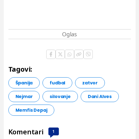
Tagovi:
Španija
fudbal
zatvor
Nejmar
silovanje
Dani Alves
Memfis Depaj
Komentari
1