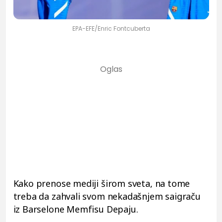
EPA-EFE/Enric Fontcuberta
Kako prenose mediji širom sveta, na tome
treba da zahvali svom nekadašnjem saigraču
iz Barselone Memfisu Depaju.