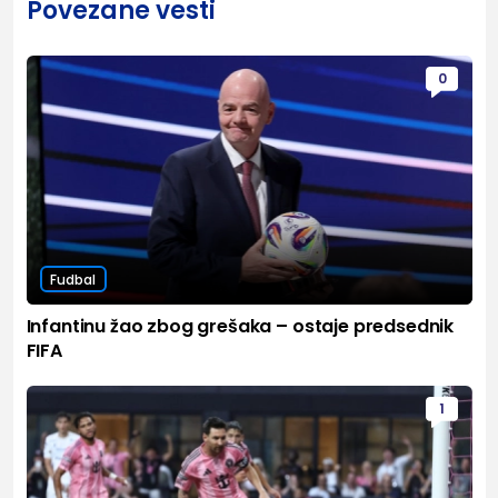
Povezane vesti
0
Fudbal
Infantinu žao zbog grešaka – ostaje predsednik
FIFA
1