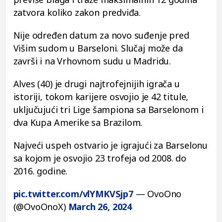
zatvora koliko zakon predviđa.
Nije određen datum za novo suđenje pred
Višim sudom u Barseloni. Slučaj može da
završi i na Vrhovnom sudu u Madridu.
Alves (40) je drugi najtrofejnijih igrača u
istoriji, tokom karijere osvojio je 42 titule,
uključujući tri Lige šampiona sa Barselonom i
dva Kupa Amerike sa Brazilom.
Najveći uspeh ostvario je igrajući za Barselonu
sa kojom je osvojio 23 trofeja od 2008. do
2016. godine.
pic.twitter.com/vlYMKVSjp7
— OvoOno
(@OvoOnoX)
March 26, 2024