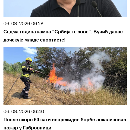
06. 08. 2026 06:28
Седма година кампа "Србија те зове": Вучић данас
дочекује младе спортисте!
06. 08. 2026 06:40
После скоро 60 сати непрекидне борбе локализован
пожар у Габровници