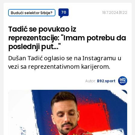
70
18.7.2024.
11:22
Budući selektor Srbije?
Tadić se povukao iz
reprezentacije: "Imam potrebu da
poslednji put..."
Dušan Tadić oglasio se na Instagramu u
vezi sa reprezentativnom karijerom.
Autor:
B92.sport