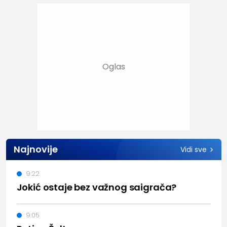
Najnovije
Vidi sve
9:22
Jokić ostaje bez važnog saigrača?
9:05