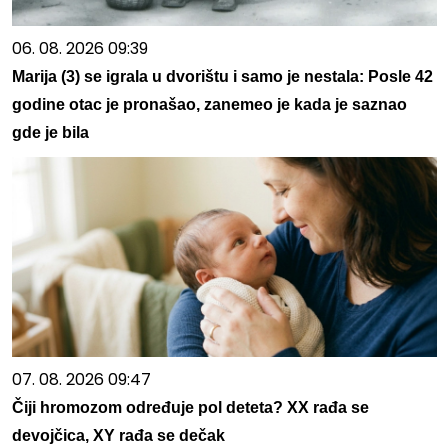
06. 08. 2026 09:39
Marija (3) se igrala u dvorištu i samo je nestala: Posle 42
godine otac je pronašao, zanemeo je kada je saznao
gde je bila
07. 08. 2026 09:47
Čiji hromozom određuje pol deteta? XX rađa se
devojčica, XY rađa se dečak