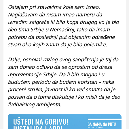
Ostajem pri stavovima koje sam izneo.
Naglašavam da nisam imao nameru da
uvredim saigrače ili bilo koga drugog ko je bio
deo tima Srbije u Nemačkoj, tako da imam
potrebu da poslednji put objasnim određene
stvari oko kojih znam da je bilo polemike.
Dalje, osnovni razlog ovog saopštenja je taj da
sam doneo odluku da se oprostim od dresa
reprezentacije Srbije. Da li bih mogao i u
budućem periodu da budem koristan – neka
proceni struka, javnost ili ko već smatra da je
pozvan da o tome diskutuje i ko misli da je deo
fudbalskog ambijenta.