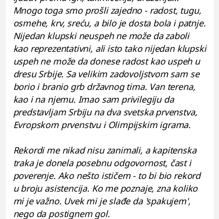
Mnogo toga smo prošli zajedno - radost, tugu,
osmehe, krv, sreću, a bilo je dosta bola i patnje.
Nijedan klupski neuspeh ne može da zaboli
kao reprezentativni, ali isto tako nijedan klupski
uspeh ne može da donese radost kao uspeh u
dresu Srbije. Sa velikim zadovoljstvom sam se
borio i branio grb državnog tima. Van terena,
kao i na njemu. Imao sam privilegiju da
predstavljam Srbiju na dva svetska prvenstva,
Evropskom prvenstvu i Olimpijskim igrama.
Rekordi me nikad nisu zanimali, a kapitenska
traka je donela posebnu odgovornost, čast i
poverenje. Ako nešto ističem - to bi bio rekord
u broju asistencija. Ko me poznaje, zna koliko
mi je važno. Uvek mi je slađe da 'spakujem',
nego da postignem gol.