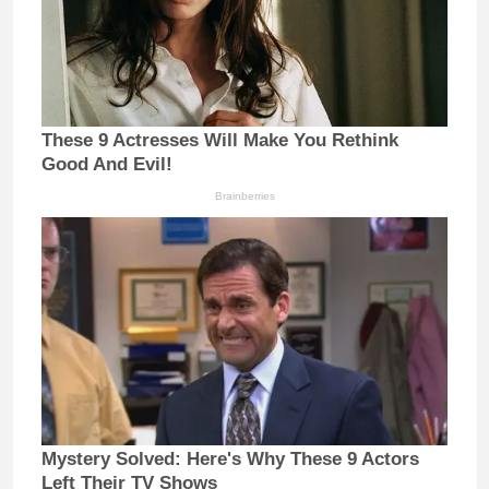
These 9 Actresses Will Make You Rethink
Good And Evil!
Brainberries
Mystery Solved: Here's Why These 9 Actors
Left Their TV Shows