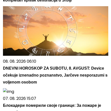
kompletan spisak destinacija u Srbiji
08. 08. 2026 06:10
DNEVNI HOROSKOP ZA SUBOTU, 8. AVGUST: Device
očekuje iznenadno poznanstvo, Jarčeve nesporazumi s
voljenom osobom
07. 08. 2026 15:07
Блокадери померили своје границе: За пожаре је