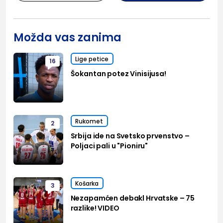
Možda vas zanima
Lige petice
16
Šokantan potez Vinisijusa!
Rukomet
2
Srbija ide na Svetsko prvenstvo –
Poljaci pali u "Pioniru"
Košarka
3
Nezapamćen debakl Hrvatske – 75
razlike! VIDEO