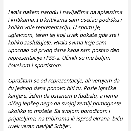
Hvala našem narodu i navijačima na aplauzima
i kritikama. I u kritikama sam osećao podršku i
koliko vole reprezentaciju. U sportu je,
uglavnom, teren taj koji uvek pokaže gde ste i
koliko zaslužujete. Hvala svima koje sam
upoznao od prvog dana kada sam postao deo
reprezentacije i FSS-a. Učinili su me boljim
čovekom i sportistom.
Opraštam se od reprezentacije, ali verujem da
ću jednog dana ponovo biti tu. Posle igračke
karijere, želim da ostanem u fudbalu, a nema
ničeg lepšeg nego da svojoj zemlji pomognete
ukoliko to možete. Sa svojom porodicom i
prijateljima, na tribinama ili ispred ekrana, biću
uvek veran navijač Srbije".