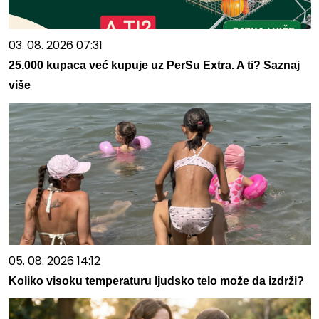
03. 08. 2026 07:31
25.000 kupaca već kupuje uz PerSu Extra. A ti? Saznaj
više
05. 08. 2026 14:12
Koliko visoku temperaturu ljudsko telo može da izdrži?