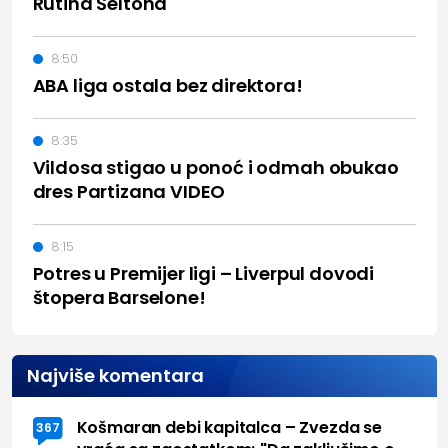
Rutina Šeltona
8:50
ABA liga ostala bez direktora!
8:35
Vildosa stigao u ponoć i odmah obukao
dres Partizana VIDEO
8:15
Potres u Premijer ligi – Liverpul dovodi
štopera Barselone!
Najviše komentara
Košmaran debi kapitalca – Zvezda se
367