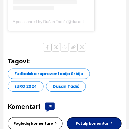
A post shared by Dušan Tadić (@dusantadic)
Tagovi:
Fudbalska reprezentacija Srbije
EURO 2024
Dušan Tadić
Komentari
70
Pogledaj komentare
Pošalji komentar