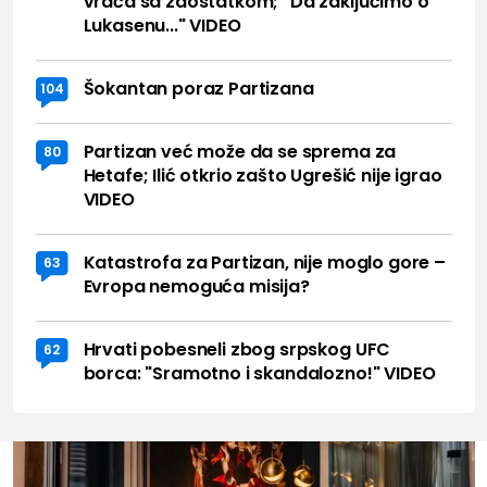
vraća sa zaostatkom; "Da zaključimo o
Lukasenu..." VIDEO
Šokantan poraz Partizana
104
Partizan već može da se sprema za
80
Hetafe; Ilić otkrio zašto Ugrešić nije igrao
VIDEO
Katastrofa za Partizan, nije moglo gore –
63
Evropa nemoguća misija?
Hrvati pobesneli zbog srpskog UFC
62
borca: "Sramotno i skandalozno!" VIDEO