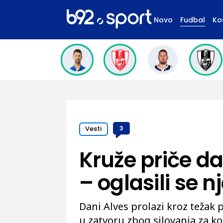
Novo
Fudbal
Ko
Vesti
3
Kruže priče da
– oglasili se 
Dani Alves prolazi kroz težak p
u zatvoru zbog silovanja za koj