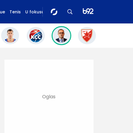
gue
Tenis
U fokusu