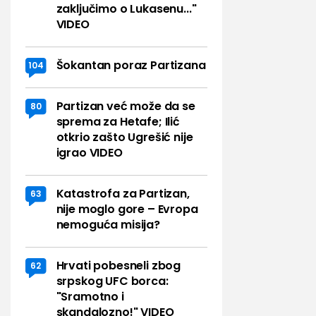
zaključimo o Lukasenu..."
VIDEO
Šokantan poraz Partizana
104
Partizan već može da se
80
sprema za Hetafe; Ilić
otkrio zašto Ugrešić nije
igrao VIDEO
Katastrofa za Partizan,
63
nije moglo gore – Evropa
nemoguća misija?
Hrvati pobesneli zbog
62
srpskog UFC borca:
"Sramotno i
skandalozno!" VIDEO