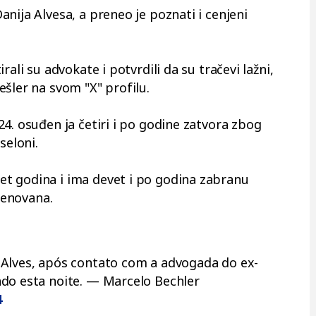
nija Alvesa, a preneo je poznati i cenjeni
rali su advokate i potvrdili da su tračevi lažni,
šler na svom "X" profilu.
4. osuđen ja četiri i po godine zatvora zbog
seloni.
t godina i ima devet i po godina zabranu
imenovana.
 Alves, após contato com a advogada do ex-
ado esta noite. — Marcelo Bechler
4