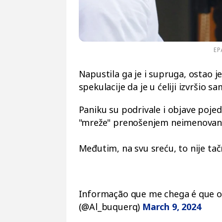
EP
Napustila ga je i supruga, ostao j
spekulacije da je u ćeliji izvršio s
Paniku su podrivale i objave pojedi
"mreže" prenošenjem neimenovanih 
Međutim, na svu sreću, to nije tač
Informação que me chega é que o
(@Al_buquerq)
March 9, 2024