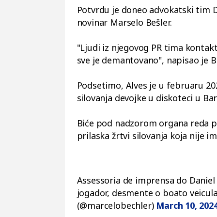
Potvrdu je doneo advokatski tim Da
novinar Marselo Bešler.
"Ljudi iz njegovog PR tima kontakti
sve je demantovano", napisao je Be
Podsetimo, Alves je u februaru 202
silovanja devojke u diskoteci u Bar
Biće pod nadzorom organa reda pe
prilaska žrtvi silovanja koja nije 
Assessoria de imprensa do Daniel
jogador, desmente o boato veicul
(@marcelobechler)
March 10, 202