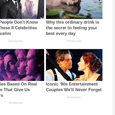
People Don't Know
Why this ordinary drink is
These 8 Celebrities
the secret to feeling your
uslim
best every day
Brainberries
CTA Favorite
ies Based On Real
Iconic '90s Entertainment
es That Give Us
Couples We'll Never Forget
rs
Brainberries
Brainberries