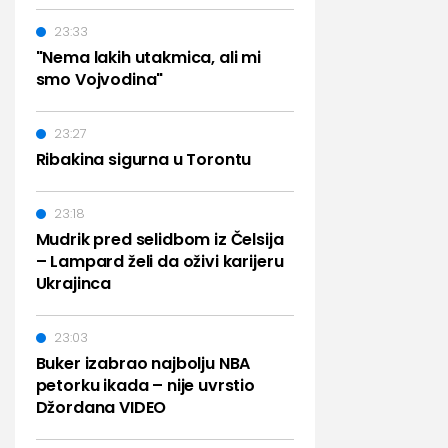
23:33
"Nema lakih utakmica, ali mi
smo Vojvodina"
23:27
Ribakina sigurna u Torontu
23:18
Mudrik pred selidbom iz Čelsija
– Lampard želi da oživi karijeru
Ukrajinca
23:03
Buker izabrao najbolju NBA
petorku ikada – nije uvrstio
Džordana VIDEO