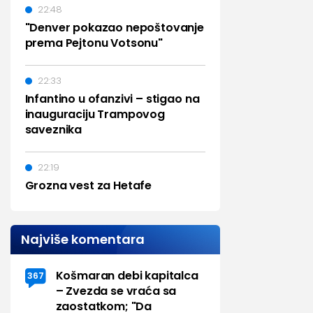
22:48
"Denver pokazao nepoštovanje
prema Pejtonu Votsonu"
22:33
Infantino u ofanzivi – stigao na
inauguraciju Trampovog
saveznika
22:19
Grozna vest za Hetafe
Najviše komentara
Košmaran debi kapitalca
367
– Zvezda se vraća sa
zaostatkom; "Da