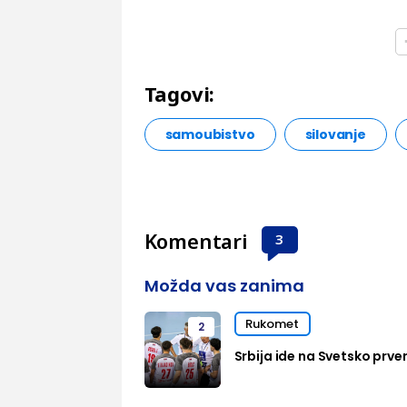
Tagovi:
samoubistvo
silovanje
Komentari
3
Možda vas zanima
Rukomet
2
Srbija ide na Svetsko prven