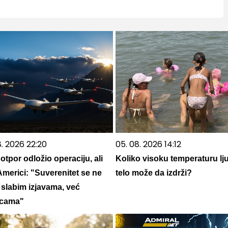
8. 2026 22:20
05. 08. 2026 14:12
 otpor odložio operaciju, ali
Koliko visoku temperaturu lj
 Americi: "Suverenitet se ne
telo može da izdrži?
 slabim izjavama, već
icama"