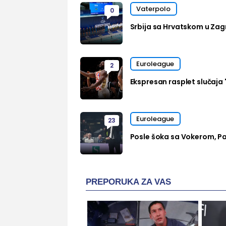
Vaterpolo
0
Srbija sa Hrvatskom u Zag
Euroleague
2
Ekspresan rasplet slučaja 
Euroleague
23
Posle šoka sa Vokerom, Pa
PREPORUKA ZA VAS