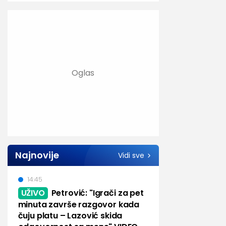
Najnovije
Vidi sve
14:45
UŽIVO
Petrović: "Igrači za pet
minuta završe razgovor kada
čuju platu – Lazović skida