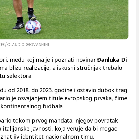
EFE/CLAUDIO GIOVANNINI
vori, među kojima je i poznati novinar
Đanluka Di
ma blizu realizacije, a iskusni stručnjak trebalo
u selektora.
iodu od 2018. do 2023. godine i ostavio dubok trag
vario je osvajanjem titule evropskog prvaka, čime
h kontinentalnog fudbala.
tvario tokom prvog mandata, njegov povratak
a italijanske javnosti, koja veruje da bi mogao
znatljiv identitet nacionalnom timu.