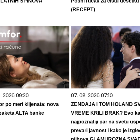
LATNIH SPINOVA
Posni ručak za čistu desetku
(RECEPT)
7. 2026 09:20
07. 08. 2026 07:10
r po meri klijenata: nova
ZENDAJA I TOM HOLAND S
a paketa ALTA banke
VREME KRILI BRAK? Evo ka
najpoznatiji par na svetu us
prevari javnost i kako je izgle
njihova GLAMUROZNA SVA