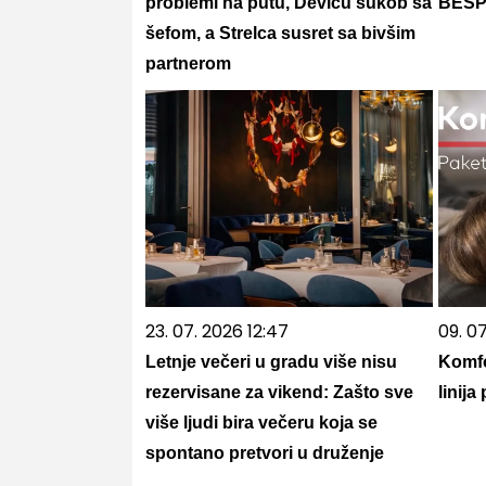
problemi na putu, Devicu sukob sa
BESP
šefom, a Strelca susret sa bivšim
partnerom
23. 07. 2026 12:47
09. 0
Letnje večeri u gradu više nisu
Komfo
rezervisane za vikend: Zašto sve
linij
više ljudi bira večeru koja se
spontano pretvori u druženje