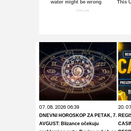
water might be wrong
This U
CTA Love
07. 08. 2026 06:39
20. 0
DNEVNI HOROSKOP ZA PETAK, 7.
REGI
AVGUST: Blizance očekuju
CASI