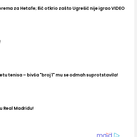
rema za Hetafe; Ilić otkrio zašto Ugrešić nije igrao VIDEO
!
tu tenisa – bivša "broj 1" mu se odmah suprotstavila!
u Real Madridu!