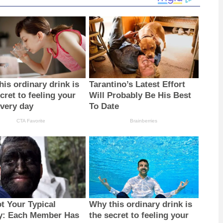
is ordinary drink is
Tarantino’s Latest Effort
cret to feeling your
Will Probably Be His Best
every day
To Date
CTA Favorite
Brainberries
ot Your Typical
Why this ordinary drink is
y: Each Member Has
the secret to feeling your