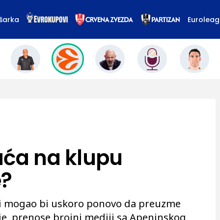
šarka
Eurolea
aća na klupu
e?
ni mogao bi uskoro ponovo da preuzme
ije, prenose brojni mediji sa Apeninskog