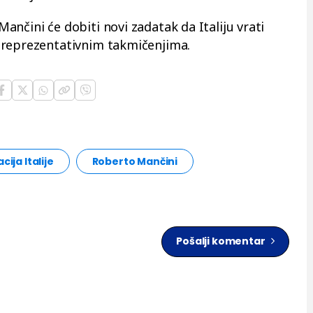
nčini će dobiti novi zadatak da Italiju vrati
 reprezentativnim takmičenjima.
ija Italije
Roberto Mančini
Pošalji komentar