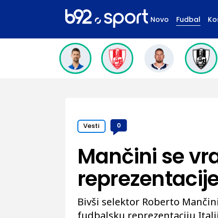
Novo
Fudbal
Ko
Vesti
0
Mančini se vr
reprezentacij
Bivši selektor Roberto Manči
fudbalsku reprezentaciju Ital