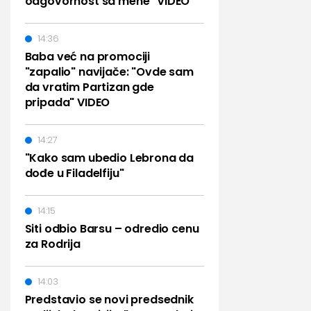
odgovornost sa mene" VIDEO
14:36
Baba već na promociji
"zapalio" navijače: "Ovde sam
da vratim Partizan gde
pripada" VIDEO
14:27
"Kako sam ubedio Lebrona da
dođe u Filadelfiju"
14:15
Siti odbio Barsu – odredio cenu
za Rodrija
14:03
Predstavio se novi predsednik