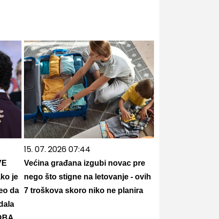
15. 07. 2026 07:44
VE
Većina građana izgubi novac pre
ko je
nego što stigne na letovanje - ovih
peo da
7 troškova skoro niko ne planira
dala
DBA