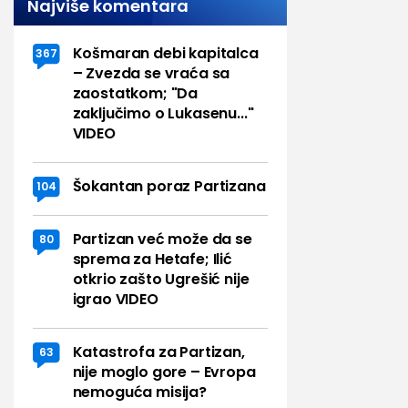
Najviše komentara
Košmaran debi kapitalca
367
– Zvezda se vraća sa
zaostatkom; "Da
zaključimo o Lukasenu..."
VIDEO
Šokantan poraz Partizana
104
Partizan već može da se
80
sprema za Hetafe; Ilić
otkrio zašto Ugrešić nije
igrao VIDEO
Katastrofa za Partizan,
63
nije moglo gore – Evropa
nemoguća misija?