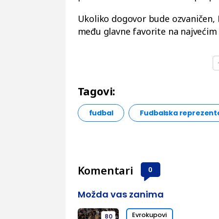
Ukoliko dogovor bude ozvaničen, Ma
među glavne favorite na najvećim
Tagovi:
fudbal
Fudbalska reprezentac
Komentari
0
Možda vas zanima
Evrokupovi
80