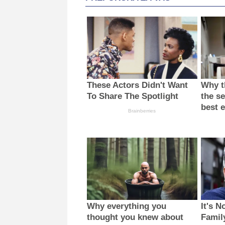
These Actors Didn't Want
Why th
To Share The Spotlight
the se
best 
Brainberries
Why everything you
It's N
thought you knew about
Famil