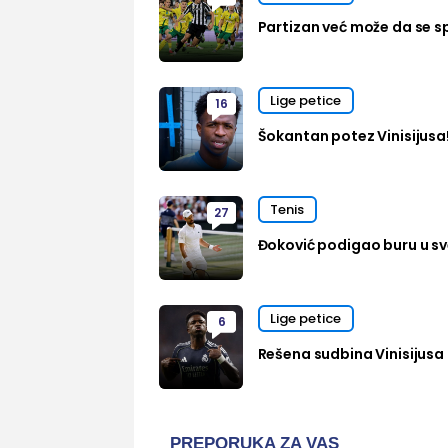
Partizan već može da se sp
Lige petice
16
Šokantan potez Vinisijusa
Tenis
27
Đoković podigao buru u sve
Lige petice
6
Rešena sudbina Vinisijusa 
PREPORUKA ZA VAS