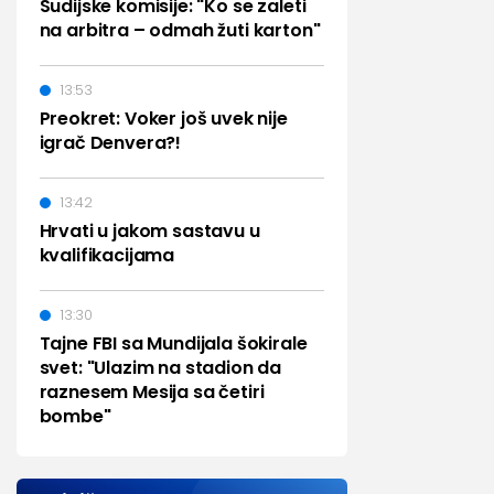
Sudijske komisije: "Ko se zaleti
na arbitra – odmah žuti karton"
13:53
Preokret: Voker još uvek nije
igrač Denvera?!
13:42
Hrvati u jakom sastavu u
kvalifikacijama
13:30
Tajne FBI sa Mundijala šokirale
svet: "Ulazim na stadion da
raznesem Mesija sa četiri
bombe"