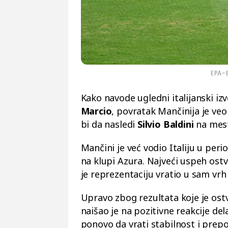
EPA-
Kako navode ugledni italijanski iz
Marcio
, povratak Mančinija je veo
bi da nasledi
Silvio Baldini
na mest
Mančini je već vodio Italiju u per
na klupi Azura. Najveći uspeh ost
je reprezentaciju vratio u sam vr
Upravo zbog rezultata koje je os
naišao je na pozitivne reakcije del
ponovo da vrati stabilnost i prepo