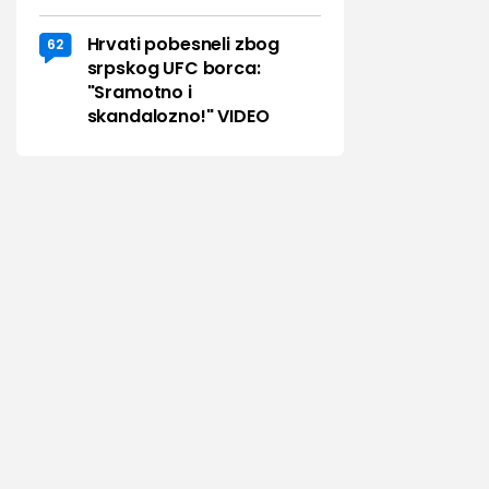
Hrvati pobesneli zbog
62
srpskog UFC borca:
"Sramotno i
skandalozno!" VIDEO