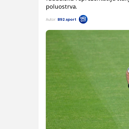
poluostrva.
Autor:
B92.sport