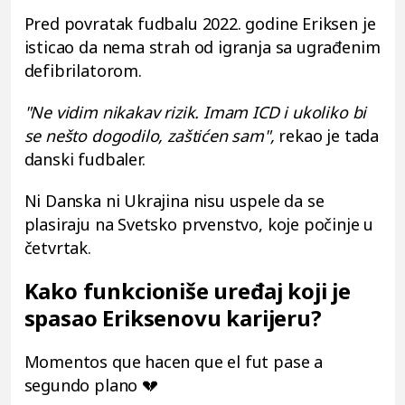
Pred povratak fudbalu 2022. godine Eriksen je
isticao da nema strah od igranja sa ugrađenim
defibrilatorom.
"Ne vidim nikakav rizik. Imam ICD i ukoliko bi
se nešto dogodilo, zaštićen sam",
rekao je tada
danski fudbaler.
Ni Danska ni Ukrajina nisu uspele da se
plasiraju na Svetsko prvenstvo, koje počinje u
četvrtak.
Kako funkcioniše uređaj koji je
spasao Eriksenovu karijeru?
Momentos que hacen que el fut pase a
segundo plano 💔