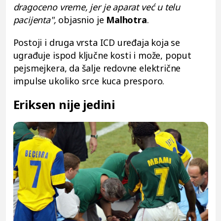
dragoceno vreme, jer je aparat već u telu
pacijenta",
objasnio je
Malhotra
.
Postoji i druga vrsta ICD uređaja koja se
ugrađuje ispod ključne kosti i može, poput
pejsmejkera, da šalje redovne električne
impulse ukoliko srce kuca presporo.
Eriksen nije jedini