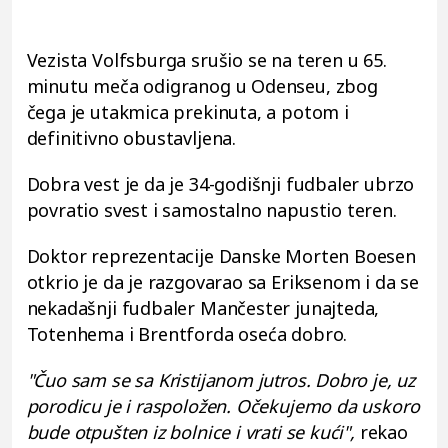
Vezista Volfsburga srušio se na teren u 65.
minutu meča odigranog u Odenseu, zbog
čega je utakmica prekinuta, a potom i
definitivno obustavljena.
Dobra vest je da je 34-godišnji fudbaler ubrzo
povratio svest i samostalno napustio teren.
Doktor reprezentacije Danske Morten Boesen
otkrio je da je razgovarao sa Eriksenom i da se
nekadašnji fudbaler Mančester junajteda,
Totenhema i Brentforda oseća dobro.
"Čuo sam se sa Kristijanom jutros. Dobro je, uz
porodicu je i raspoložen. Očekujemo da uskoro
bude otpušten iz bolnice i vrati se kući",
rekao