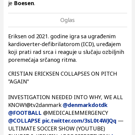
je
Boesen
.
Eriksen od 2021. godine igra sa ugrađenim
kardioverter-defibrilatorom (ICD), uređajem
koji prati rad srca i reaguje u slučaju ozbiljnih
poremećaja srčanog ritma.
CRISTIAN ERICKSEN COLLAPSES ON PITCH
"AGAIN"
INVESTIGATION NEEDED INTO WHY, WE ALL
KNOW!@tv2danmark
@denmarkdotdk
@FOOTBALL
@MEDICALEMMERGENCY
@COLLAPSE
pic.twitter.com/3sL0t4WJQq
—
ULTIMATE SOCCER SHOW (YOUTUBE)