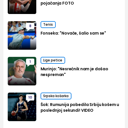
pojačanja FOTO
Tenis
8
Fonseka: "Novače, šalio sam se"
Lige petice
1
Murinjo: "Nesrećnik nam je došao
nespreman"
Srpska košarka
10
Šok: Rumunija pobedila Srbiju košem u
poslednjoj sekundi! VIDEO