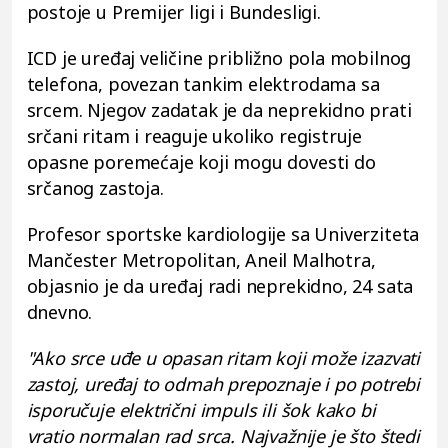
postoje u Premijer ligi i Bundesligi.
ICD je uređaj veličine približno pola mobilnog
telefona, povezan tankim elektrodama sa
srcem. Njegov zadatak je da neprekidno prati
srčani ritam i reaguje ukoliko registruje
opasne poremećaje koji mogu dovesti do
srčanog zastoja.
Profesor sportske kardiologije sa Univerziteta
Mančester Metropolitan, Aneil Malhotra,
objasnio je da uređaj radi neprekidno, 24 sata
dnevno.
"Ako srce uđe u opasan ritam koji može izazvati
zastoj, uređaj to odmah prepoznaje i po potrebi
isporučuje električni impuls ili šok kako bi
vratio normalan rad srca. Najvažnije je što štedi