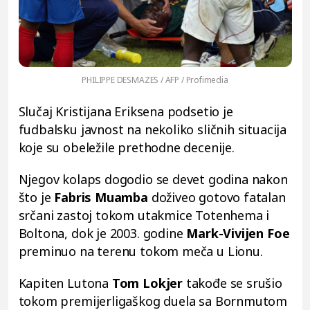
PHILIPPE DESMAZES / AFP / Profimedia
Slučaj Kristijana Eriksena podsetio je
fudbalsku javnost na nekoliko sličnih situacija
koje su obeležile prethodne decenije.
Njegov kolaps dogodio se devet godina nakon
što je
Fabris Muamba
doživeo gotovo fatalan
srčani zastoj tokom utakmice Totenhema i
Boltona, dok je 2003. godine
Mark-Vivijen Foe
preminuo na terenu tokom meča u Lionu.
Kapiten Lutona
Tom Lokjer
takođe se srušio
tokom premijerligaškog duela sa Bornmutom