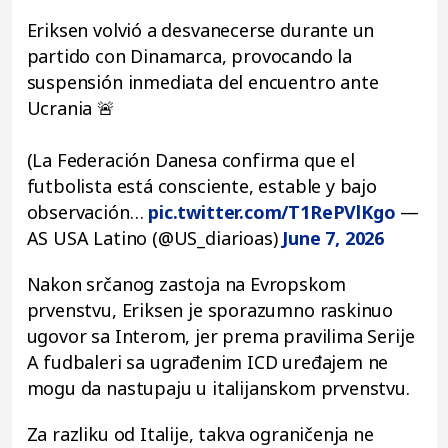
Eriksen volvió a desvanecerse durante un
partido con Dinamarca, provocando la
suspensión inmediata del encuentro ante
Ucrania 🚨
(La Federación Danesa confirma que el
futbolista está consciente, estable y bajo
observación…
pic.twitter.com/T1RePVlKgo
—
AS USA Latino (@US_diarioas)
June 7, 2026
Nakon srčanog zastoja na Evropskom
prvenstvu, Eriksen je sporazumno raskinuo
ugovor sa Interom, jer prema pravilima Serije
A fudbaleri sa ugrađenim ICD uređajem ne
mogu da nastupaju u italijanskom prvenstvu.
Za razliku od Italije, takva ograničenja ne