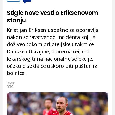
Stigle nove vesti o Eriksenovom
stanju
Kristijan Eriksen uspešno se oporavlja
nakon zdravstvenog incidenta koji je
doživeo tokom prijateljske utakmice
Danske i Ukrajine, a prema rečima
lekarskog tima nacionalne selekcije,
očekuje se da će uskoro biti pušten iz
bolnice.
Izvor:
BBC