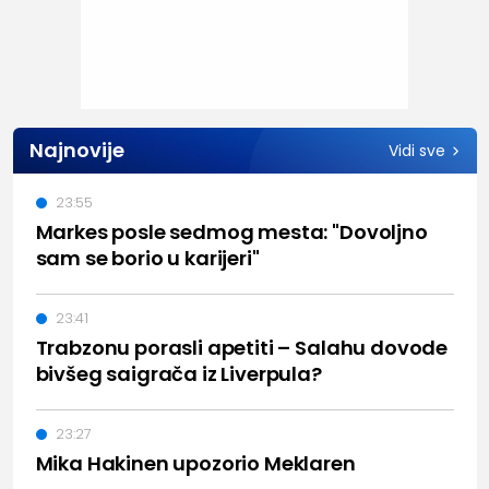
Najnovije
Vidi sve
23:55
Markes posle sedmog mesta: "Dovoljno
sam se borio u karijeri"
23:41
Trabzonu porasli apetiti – Salahu dovode
bivšeg saigrača iz Liverpula?
23:27
Mika Hakinen upozorio Meklaren