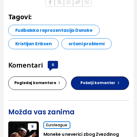
Tagovi:
Fudbalska reprezentacija Danske
Kristijan Eriksen
srčani problemi
Komentari
6
Pogledaj komentare
Pošalji komentar
Možda vas zanima
Euroleague
9
Moneke u neverici zbog Zvezdinog