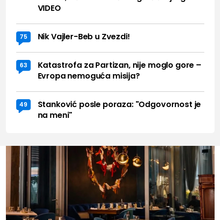
VIDEO
Nik Vajler-Beb u Zvezdi!
75
Katastrofa za Partizan, nije moglo gore –
63
Evropa nemoguća misija?
Stanković posle poraza: "Odgovornost je
49
na meni"