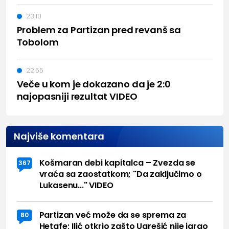
23:10
Problem za Partizan pred revanš sa
Tobolom
22:55
Veče u kom je dokazano da je 2:0
najopasniji rezultat VIDEO
Najviše komentara
Košmaran debi kapitalca – Zvezda se
367
vraća sa zaostatkom; "Da zaključimo o
Lukasenu..." VIDEO
Partizan već može da se sprema za
80
Hetafe; Ilić otkrio zašto Ugrešić nije igrao