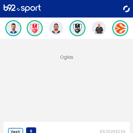
6
8.6.2026.
12:24
Vesti