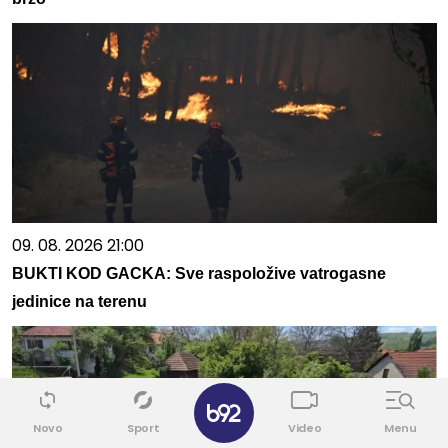
09. 08. 2026 21:00
BUKTI KOD GACKA: Sve raspoložive vatrogasne
jedinice na terenu
✕
Novo
Sport
Video
Menu