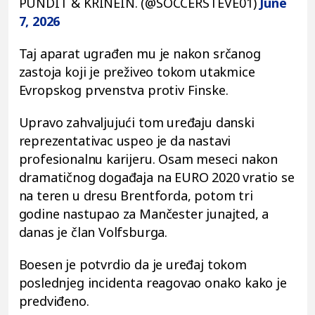
PUNDIT & KRINEIN. (@SOCCERSTEVE01)
June
7, 2026
Taj aparat ugrađen mu je nakon srčanog
zastoja koji je preživeo tokom utakmice
Evropskog prvenstva protiv Finske.
Upravo zahvaljujući tom uređaju danski
reprezentativac uspeo je da nastavi
profesionalnu karijeru. Osam meseci nakon
dramatičnog događaja na EURO 2020 vratio se
na teren u dresu Brentforda, potom tri
godine nastupao za Mančester junajted, a
danas je član Volfsburga.
Boesen je potvrdio da je uređaj tokom
poslednjeg incidenta reagovao onako kako je
predviđeno.