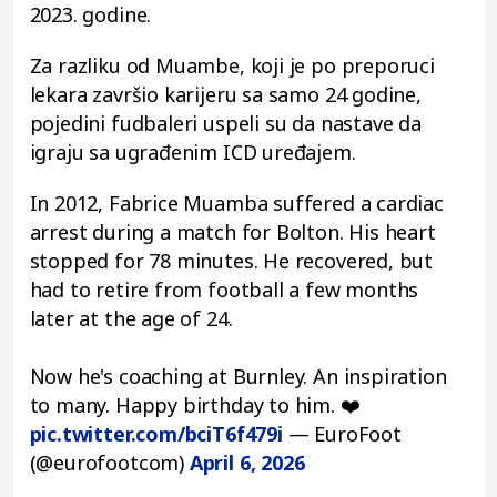
2023. godine.
Za razliku od Muambe, koji je po preporuci
lekara završio karijeru sa samo 24 godine,
pojedini fudbaleri uspeli su da nastave da
igraju sa ugrađenim ICD uređajem.
In 2012, Fabrice Muamba suffered a cardiac
arrest during a match for Bolton. His heart
stopped for 78 minutes. He recovered, but
had to retire from football a few months
later at the age of 24.
Now he's coaching at Burnley. An inspiration
to many. Happy birthday to him. ❤️
pic.twitter.com/bciT6f479i
— EuroFoot
(@eurofootcom)
April 6, 2026