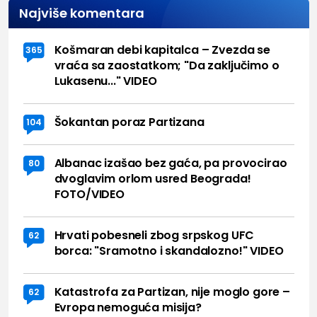
Najviše komentara
Košmaran debi kapitalca – Zvezda se
365
vraća sa zaostatkom; "Da zaključimo o
Lukasenu..." VIDEO
Šokantan poraz Partizana
104
Albanac izašao bez gaća, pa provocirao
80
dvoglavim orlom usred Beograda!
FOTO/VIDEO
Hrvati pobesneli zbog srpskog UFC
62
borca: "Sramotno i skandalozno!" VIDEO
Katastrofa za Partizan, nije moglo gore –
62
Evropa nemoguća misija?