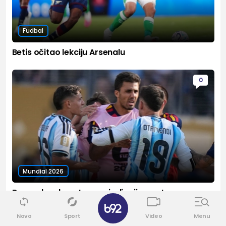
Fudbal
Betis očitao lekciju Arsenalu
0
Mundial 2026
Roma dovela autora najprljavijeg poteza na
✕
Mundijalu
Novo
Sport
Video
Menu