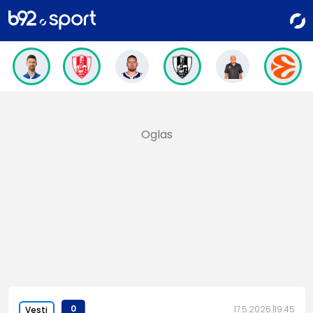
0
17.5.2026.
19:45
Vesti