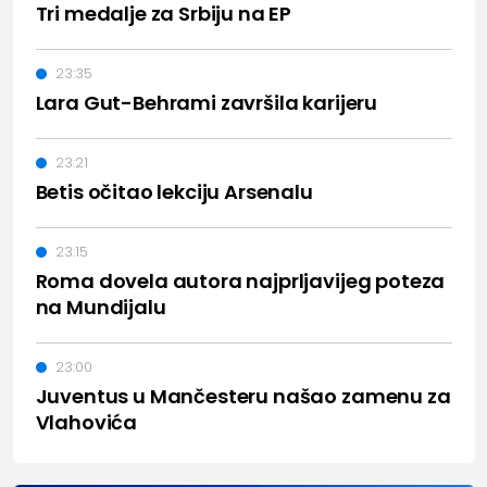
Tri medalje za Srbiju na EP
23:35
Lara Gut-Behrami završila karijeru
23:21
Betis očitao lekciju Arsenalu
23:15
Roma dovela autora najprljavijeg poteza
na Mundijalu
23:00
Juventus u Mančesteru našao zamenu za
Vlahovića