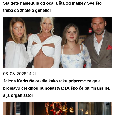
Šta dete nasleđuje od oca, a šta od majke? Sve što
treba da znate o genetici
03. 08. 2026 14:21
Jelena Karleuša otkrila kako teku pripreme za gala
proslavu ćerkinog punoletstva: Duško će biti finansijer,
a ja organizator