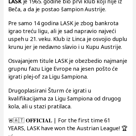
LASK
je 1965. godine bio prvi klub koji nije iz
Beča, a da je postao šampion Austrije.
Pre samo 14 godina LASK je zbog bankrota
igrao treću ligu, ali je sad napravio najveći
uspeh u 21. veku. Klub iz Linca je osvojio duplu
krunu jer je nedavno slavio i u Kupu Austrije.
Osvajanjem titule LASK je obezbedio najmanje
grupnu fazu Lige Evrope na jesen pošto će
igrati plej-of za Ligu šampiona.
Drugoplasirani Šturm će igrati u
kvalifikacijama za Ligu šampiona od drugog
kola, ali u stazi pratilaca.
🚨🇦🇹 𝐎𝐅𝐅𝐈𝐂𝐈𝐀𝐋 | For the first time 61
YEARS, LASK have won the Austrian League! 🏆
✅