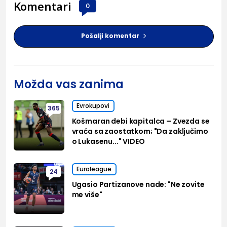
Komentari
0
Pošalji komentar
Možda vas zanima
Evrokupovi
365
Košmaran debi kapitalca – Zvezda se
vraća sa zaostatkom; "Da zaključimo
o Lukasenu..." VIDEO
Euroleague
24
Ugasio Partizanove nade: "Ne zovite
me više"