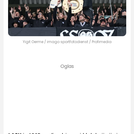
Yigit Oerme / imago sportfotodienst / Profimedia