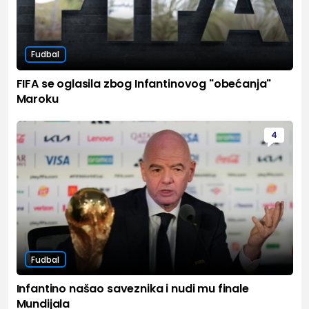
Fudbal
FIFA se oglasila zbog Infantinovog "obećanja"
Maroku
4
Fudbal
Infantino našao saveznika i nudi mu finale
Mundijala