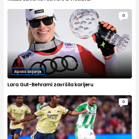
0
Alpsko skijanje
Lara Gut-Behrami završila karijeru
0