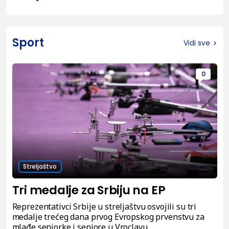
Sport
Vidi sve
0
Streljaštvo
Tri medalje za Srbiju na EP
Reprezentativci Srbije u streljaštvu osvojili su tri
medalje trećeg dana prvog Evropskog prvenstvu za
mlađe seniorke i seniore u Vroclavu.