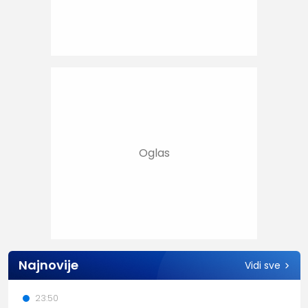
Najnovije
Vidi sve
23:50