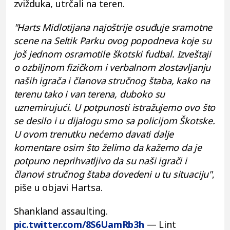
zvižduka, utrčali na teren.
"Harts Midlotijana najoštrije osuđuje sramotne
scene na Seltik Parku ovog popodneva koje su
još jednom osramotile škotski fudbal. Izveštaji
o ozbiljnom fizičkom i verbalnom zlostavljanju
naših igrača i članova stručnog štaba, kako na
terenu tako i van terena, duboko su
uznemirujući. U potpunosti istražujemo ovo što
se desilo i u dijalogu smo sa policijom Škotske.
U ovom trenutku nećemo davati dalje
komentare osim što želimo da kažemo da je
potpuno neprihvatljivo da su naši igrači i
članovi stručnog štaba dovedeni u tu situaciju"
,
piše u objavi Hartsa.
Shankland assaulting.
pic.twitter.com/8S6UamRb3h
— Lint