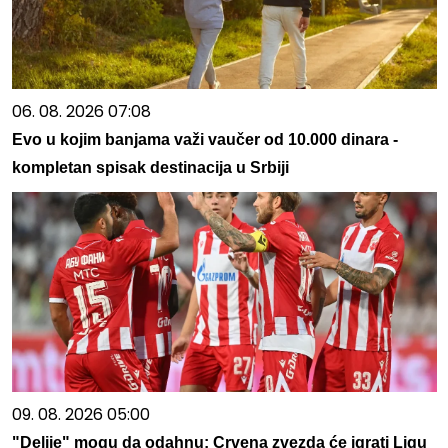
06. 08. 2026 07:08
Evo u kojim banjama važi vaučer od 10.000 dinara -
kompletan spisak destinacija u Srbiji
09. 08. 2026 05:00
"Delije" mogu da odahnu: Crvena zvezda će igrati Ligu