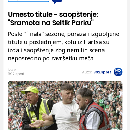
Umesto titule - saopštenje:
"Sramota na Seltik Parku"
Posle "finala" sezone, poraza i izgubljene
titule u poslednjem, kolu iz Hartsa su
izdali saopštenje zbg nemilih scena
neposredno po završetku meča.
Izvor:
Autor:
B92.sport
B92.sport