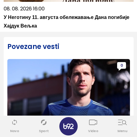
08. 08. 2026 16:00
У Неготину 11. августа обележавање Дана погибије
Хајдук Вељка
Povezane vesti
0
✕
Fudbal
Novo
Sport
Video
Menu
Bivši igrač Barselone ide u Los Anđeles