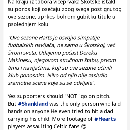
Na kraju iz tabora viceprvaka Škotske istakli
su ponos koji osećaju zbog svega postignutog
ove sezone, uprkos bolnom gubitku titule u
psolednjem kolu.
"Ove sezone Harts je osvojio simpatije
fudbalskih navijača, ne samo u Škotskoj, već
širom sveta. Odajemo počast Dereku
Makinesu, njegovom stručnom štabu, prvom
timu i navijačima, koji su ove sezone učinili
klub ponosnim. Niko od njih nije zaslužio
sramotne scene koje su se odvijale"
.
Yes supporters should "NOT" go on pitch.
But
#Shankland
was the only person who laid
hands on anyone.He even tried to hit a dad
carrying his child. More footage of
#Hearts
players assaulting Celtic fans 🤔