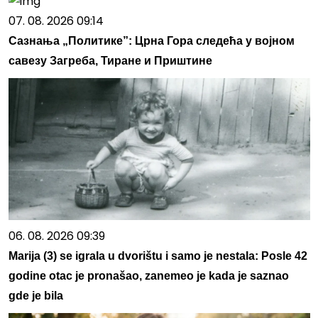
07. 08. 2026 09:14
Сазнања „Политике”: Црна Гора следећа у војном
савезу Загреба, Тиране и Приштине
06. 08. 2026 09:39
Marija (3) se igrala u dvorištu i samo je nestala: Posle 42
godine otac je pronašao, zanemeo je kada je saznao
gde je bila