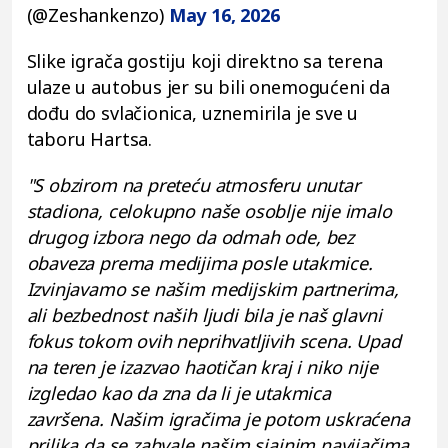
(@Zeshankenzo)
May 16, 2026
Slike igrača gostiju koji direktno sa terena
ulaze u autobus jer su bili onemogućeni da
dođu do svlačionica, uznemirila je sve u
taboru Hartsa.
"S obzirom na preteću atmosferu unutar
stadiona, celokupno naše osoblje nije imalo
drugog izbora nego da odmah ode, bez
obaveza prema medijima posle utakmice.
Izvinjavamo se našim medijskim partnerima,
ali bezbednost naših ljudi bila je naš glavni
fokus tokom ovih neprihvatljivih scena. Upad
na teren je izazvao haotičan kraj i niko nije
izgledao kao da zna da li je utakmica
završena. Našim igračima je potom uskraćena
prilika da se zahvale našim sjajnim navijačima