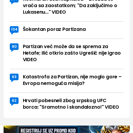
vraća sa zaostatkom; "Da zaključimo o
Lukasenu..." VIDEO
Šokantan poraz Partizana
104
Partizan već može da se sprema za
80
Hetafe; Ilić otkrio zašto Ugrešić nije igrao
VIDEO
Katastrofa za Partizan, nije moglo gore –
63
Evropa nemoguća misija?
Hrvati pobesneli zbog srpskog UFC
62
borca: "Sramotno i skandalozno!" VIDEO