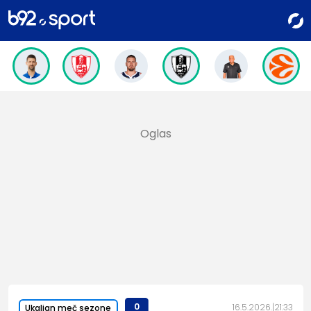
0
16.5.2026.
21:33
Ukaljan meč sezone