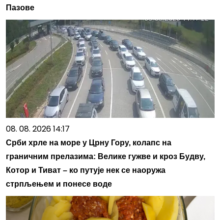
Пазове
08. 08. 2026 14:17
Срби хрле на море у Црну Гору, колапс на
граничним прелазима: Велике гужве и кроз Будву,
Котор и Тиват – ко путује нек се наоружа
стрпљењем и понесе воде