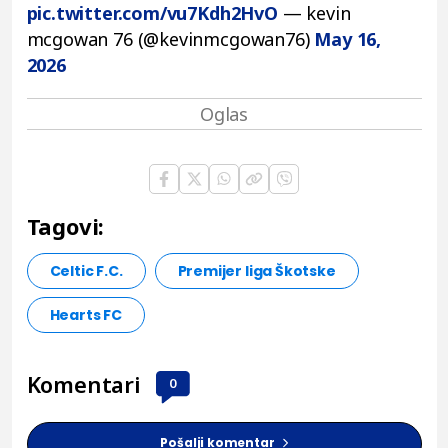
pic.twitter.com/vu7Kdh2HvO
— kevin
mcgowan 76 (@kevinmcgowan76)
May 16,
2026
Tagovi:
Celtic F.C.
Premijer liga Škotske
Hearts FC
Komentari
0
Pošalji komentar