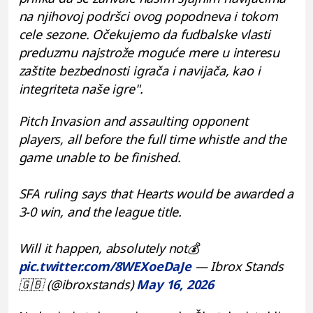
na njihovoj podršci ovog popodneva i tokom
cele sezone. Očekujemo da fudbalske vlasti
preduzmu najstrože moguće mere u interesu
zaštite bezbednosti igrača i navijača, kao i
integriteta naše igre".
Pitch Invasion and assaulting opponent
players, all before the full time whistle and the
game unable to be finished.
SFA ruling says that Hearts would be awarded a
3-0 win, and the league title.
Will it happen, absolutely not💰
pic.twitter.com/8WEXoeDaJe
— Ibrox Stands
🇬🇧 (@ibroxstands)
May 16, 2026