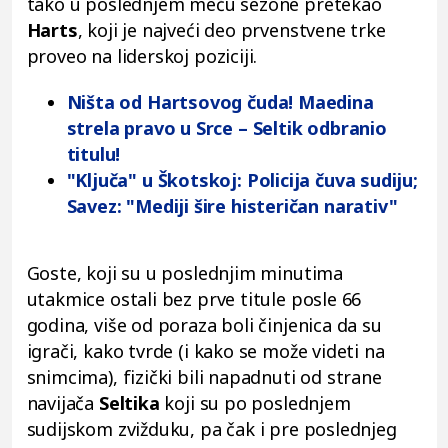
tako u poslednjem meču sezone pretekao
Harts
, koji je najveći deo prvenstvene trke
proveo na liderskoj poziciji.
Ništa od Hartsovog čuda! Maedina
strela pravo u Srce – Seltik odbranio
titulu!
"Ključa" u Škotskoj: Policija čuva sudiju;
Savez: "Mediji šire histeričan narativ"
Goste, koji su u poslednjim minutima
utakmice ostali bez prve titule posle 66
godina, više od poraza boli činjenica da su
igrači, kako tvrde (i kako se može videti na
snimcima), fizički bili napadnuti od strane
navijača
Seltika
koji su po poslednjem
sudijskom zvižduku, pa čak i pre poslednjeg