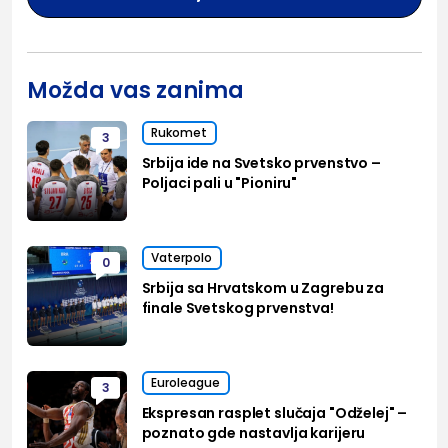
Možda vas zanima
Rukomet
3
Srbija ide na Svetsko prvenstvo –
Poljaci pali u "Pioniru"
Vaterpolo
0
Srbija sa Hrvatskom u Zagrebu za
finale Svetskog prvenstva!
Euroleague
3
Ekspresan rasplet slučaja "Odželej" –
poznato gde nastavlja karijeru