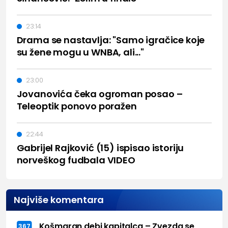
23:14
Drama se nastavlja: "Samo igračice koje
su žene mogu u WNBA, ali..."
23:00
Jovanovića čeka ogroman posao –
Teleoptik ponovo poražen
22:44
Gabrijel Rajković (15) ispisao istoriju
norveškog fudbala VIDEO
Najviše komentara
Košmaran debi kapitalca – Zvezda se
367