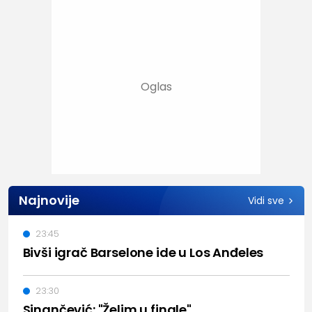
Najnovije
Vidi sve
23:45
Bivši igrač Barselone ide u Los Anđeles
23:30
Sinančević: "Želim u finale"