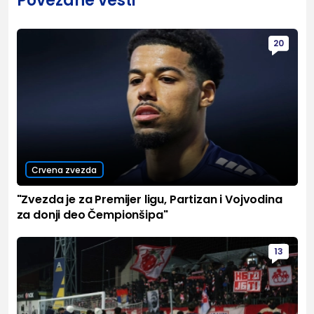
Povezane vesti
20
Crvena zvezda
"Zvezda je za Premijer ligu, Partizan i Vojvodina
za donji deo Čempionšipa"
13