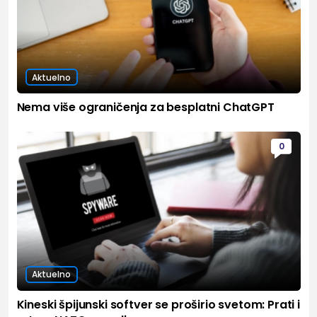
Aktuelno
Nema više ograničenja za besplatni ChatGPT
0
Aktuelno
Kineski špijunski softver se proširio svetom: Prati i