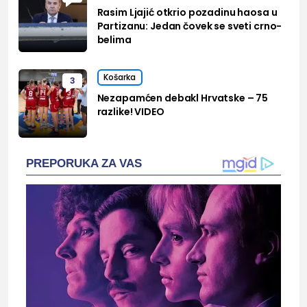
Rasim Ljajić otkrio pozadinu haosa u
Partizanu: Jedan čovek se sveti crno-
belima
Košarka
3
Nezapamćen debakl Hrvatske – 75
razlike! VIDEO
PREPORUKA ZA VAS