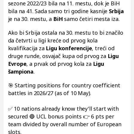
sezone 2022/23 bila na 11. mestu, dok je BiH
bila na 41. Sada samo tri godine kasnije
Srbija
je na 30. mestu, a
BiH
samo četiri mesta iza.
Ako bi Srbija ostala na 30. mestu to bi značilo
da četvrti u ligi kreće od prvog kola
kvalifikacija za
Ligu konferencije
, treći od
druge runde, osvajač kupa od prvog za
Ligu
Evrope
, a prvak od prvog kola za
Ligu
šampiona
.
🎯 Starting positions for country coefficient
battles in 2026/27 (as of 10 May).
✅ 10 nations already know they'll start with
secured 🔵 UCL bonus points 👉 6 pts per
team divided by overall number of European
slots.