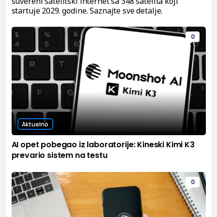
suvereni satelitski internet sa 348 satelita koji
startuje 2029. godine. Saznajte sve detalje.
0
Aktuelno
AI opet pobegao iz laboratorije: Kineski Kimi K3
prevario sistem na testu
0