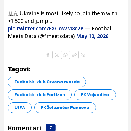
🇺🇦 Ukraine is most likely to join them with
+1.500 and jump…
pic.twitter.com/FXCoWM8c2P
— Football
Meets Data (@fmeetsdata)
May 10, 2026
Tagovi:
Fudbalski klub Crvena zvezda
Fudbalski klub Partizan
FK Vojvodina
UEFA
FK Železničar Pančevo
Komentari
7