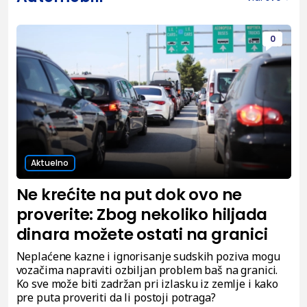
0
Aktuelno
Ne krećite na put dok ovo ne
proverite: Zbog nekoliko hiljada
dinara možete ostati na granici
Neplaćene kazne i ignorisanje sudskih poziva mogu
vozačima napraviti ozbiljan problem baš na granici.
Ko sve može biti zadržan pri izlasku iz zemlje i kako
pre puta proveriti da li postoji potraga?