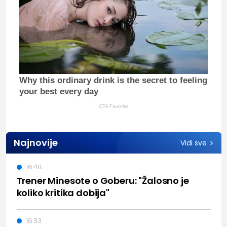
Why this ordinary drink is the secret to feeling
your best every day
CTA Favorite
Najnovije
Vidi sve
16:48
Trener Minesote o Goberu: "Žalosno je
koliko kritika dobija"
16:33