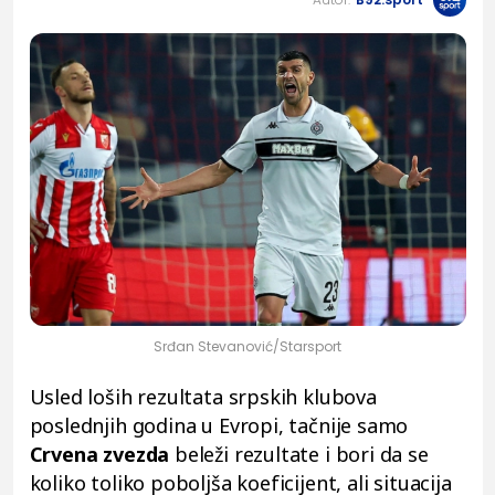
Srđan Stevanović/Starsport
Usled loših rezultata srpskih klubova
poslednjih godina u Evropi, tačnije samo
Crvena zvezda
beleži rezultate i bori da se
koliko toliko poboljša koeficijent, ali situacija