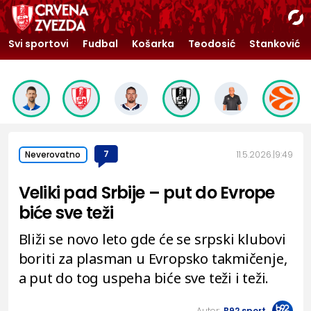
Svi sportovi
Fudbal
Košarka
Teodosić
Stanković
7
11.5.2026.
9:49
Neverovatno
Veliki pad Srbije – put do Evrope
biće sve teži
Bliži se novo leto gde će se srpski klubovi
boriti za plasman u Evropsko takmičenje,
a put do tog uspeha biće sve teži i teži.
Autor:
B92.sport