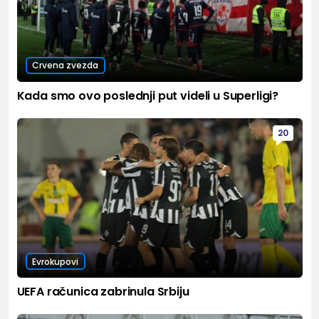
Crvena zvezda
Kada smo ovo poslednji put videli u Superligi?
20
Evrokupovi
UEFA računica zabrinula Srbiju