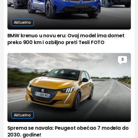
Aktuelno
BMW krenuo u novu eru: Ovaj model ima domet
preko 900 km i ozbiljno preti Tesli FOTO
3
Aktuelno
Sprema se navala: Peugeot obećao 7 modela do
2030. godine!