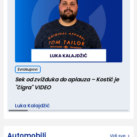
Evrokupovi
Sek od zvižduka do aplauza – Kostić je
"čigra" VIDEO
Luka Kalajdžić
Automobili
Vidi sve