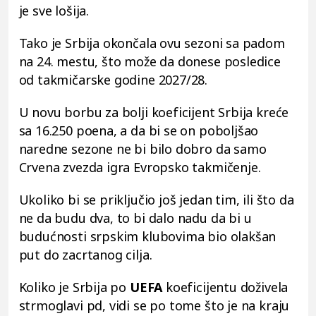
je sve lošija.
Tako je Srbija okončala ovu sezoni sa padom
na 24. mestu, što može da donese posledice
od takmičarske godine 2027/28.
U novu borbu za bolji koeficijent Srbija kreće
sa 16.250 poena, a da bi se on poboljšao
naredne sezone ne bi bilo dobro da samo
Crvena zvezda igra Evropsko takmičenje.
Ukoliko bi se priključio još jedan tim, ili što da
ne da budu dva, to bi dalo nadu da bi u
budućnosti srpskim klubovima bio olakšan
put do zacrtanog cilja.
Koliko je Srbija po
UEFA
koeficijentu doživela
strmoglavi pd, vidi se po tome što je na kraju