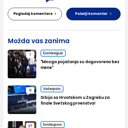
Pogledaj komentare
Pošalji komentar
Možda vas zanima
Euroleague
1
"Mnoga pojačanja su dogovorena bez
mene"
Vaterpolo
0
Srbija sa Hrvatskom u Zagrebu za
finale Svetskog prvenstva!
Evrokupovi
27