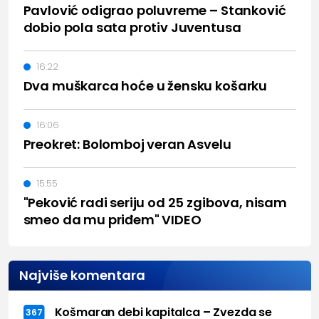
Pavlović odigrao poluvreme – Stanković
dobio pola sata protiv Juventusa
16:22
Dva muškarca hoće u žensku košarku
16:06
Preokret: Bolomboj veran Asvelu
15:55
"Peković radi seriju od 25 zgibova, nisam
smeo da mu priđem" VIDEO
Najviše komentara
Košmaran debi kapitalca – Zvezda se
367