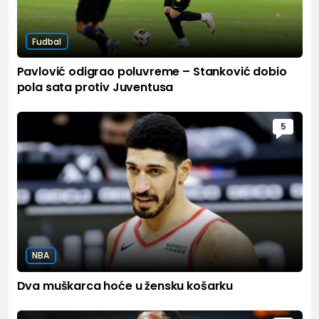
Fudbal
Pavlović odigrao poluvreme – Stanković dobio
pola sata protiv Juventusa
5
NBA
Dva muškarca hoće u žensku košarku