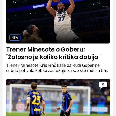
NBA
Trener Minesote o Goberu:
"Žalosno je koliko kritika dobija"
Trener Minesote Kris Finč kaže da Rudi Gober ne
dobija pohvala koliko zaslužuje za sve što radi za tim.
0