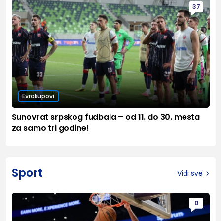
37
Evrokupovi
Sunovrat srpskog fudbala – od 11. do 30. mesta
za samo tri godine!
Sport
Vidi sve
0