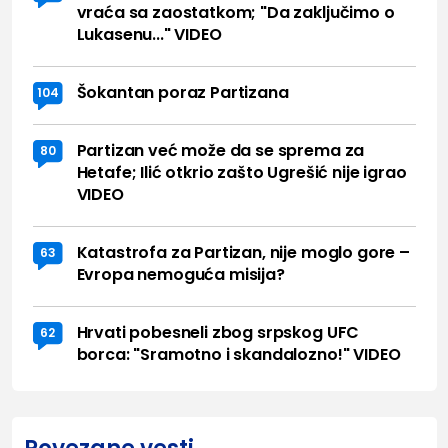
vraća sa zaostatkom; "Da zaključimo o
Lukasenu..." VIDEO
Šokantan poraz Partizana
104
Partizan već može da se sprema za
80
Hetafe; Ilić otkrio zašto Ugrešić nije igrao
VIDEO
Katastrofa za Partizan, nije moglo gore –
63
Evropa nemoguća misija?
Hrvati pobesneli zbog srpskog UFC
62
borca: "Sramotno i skandalozno!" VIDEO