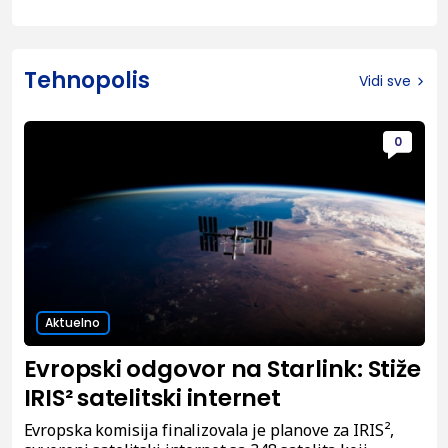
Tehnopolis
Vidi sve
0
Aktuelno
Evropski odgovor na Starlink: Stiže
IRIS² satelitski internet
Evropska komisija finalizovala je planove za IRIS²,