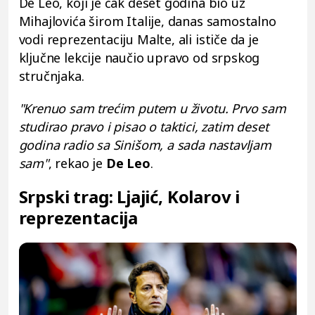
De Leo, koji je čak deset godina bio uz
Mihajlovića širom Italije, danas samostalno
vodi reprezentaciju Malte, ali ističe da je
ključne lekcije naučio upravo od srpskog
stručnjaka.
"Krenuo sam trećim putem u životu. Prvo sam
studirao pravo i pisao o taktici, zatim deset
godina radio sa Sinišom, a sada nastavljam
sam"
, rekao je
De Leo
.
Srpski trag: Ljajić, Kolarov i
reprezentacija