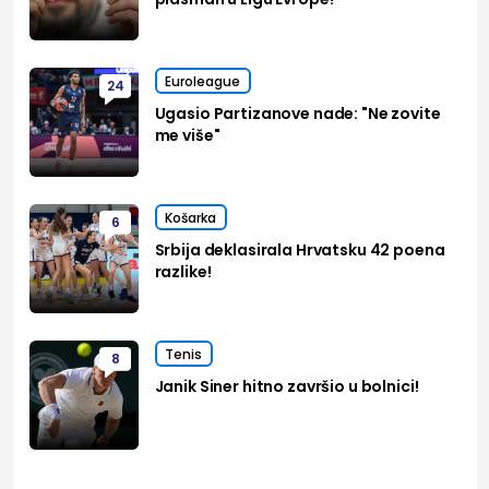
Euroleague
24
Ugasio Partizanove nade: "Ne zovite
me više"
Košarka
6
Srbija deklasirala Hrvatsku 42 poena
razlike!
Tenis
8
Janik Siner hitno završio u bolnici!