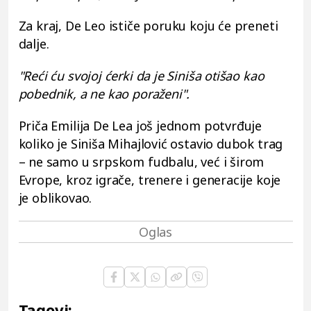
Za kraj, De Leo ističe poruku koju će preneti
dalje.
"Reći ću svojoj ćerki da je Siniša otišao kao
pobednik, a ne kao poraženi".
Priča Emilija De Lea još jednom potvrđuje
koliko je Siniša Mihajlović ostavio dubok trag
– ne samo u srpskom fudbalu, već i širom
Evrope, kroz igrače, trenere i generacije koje
je oblikovao.
Tagovi: