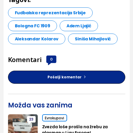
Fudbalska reprezentacija Srbije
Bologna FC 1909
Adem Ljajić
Aleksandar Kolarov
Siniša Mihajlović
Komentari
0
Pošalji komentar
Možda vas zanima
Evrokupovi
23
Zvezda loše prošla na žrebu za
plasman u Ligu Evrope!