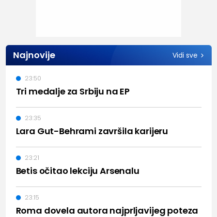
Najnovije
Vidi sve
23:50
Tri medalje za Srbiju na EP
23:35
Lara Gut-Behrami završila karijeru
23:21
Betis očitao lekciju Arsenalu
23:15
Roma dovela autora najprljavijeg poteza