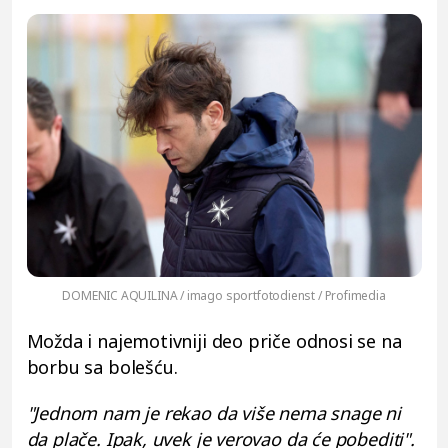
DOMENIC AQUILINA / imago sportfotodienst / Profimedia
Možda i najemotivniji deo priče odnosi se na
borbu sa bolešću.
"Jednom nam je rekao da više nema snage ni
da plače. Ipak, uvek je verovao da će pobediti".