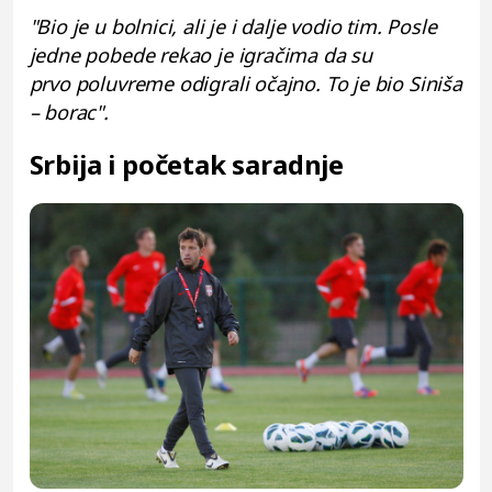
"Bio je u bolnici, ali je i dalje vodio tim. Posle
jedne pobede rekao je igračima da su
prvo
poluvreme odigrali očajno. To je bio Siniša
– borac".
Srbija i početak saradnje