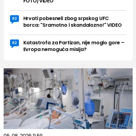
FOTO/VIDEO
Hrvati pobesneli zbog srpskog UFC
62
borca: "Sramotno i skandalozno!" VIDEO
Katastrofa za Partizan, nije moglo gore –
62
Evropa nemoguća misija?
05. 08. 2026 11:59