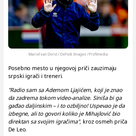
Marcel van Dorst / DeFodi Images / Profimedia
Posebno mesto u njegovoj priči zauzimaju
srpski igrači i treneri.
"Radio sam sa Ademom Ljajićem, koji je znao
da zadrema tokom video-analize. Siniša bi ga
gađao daljinskim – i to ozbiljno! Uspevao je da
izbegne, ali to govori koliko je Mihajlović bio
direktan sa svojim igračima",
kroz osmeh priča
De Leo.