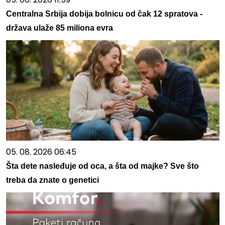
Centralna Srbija dobija bolnicu od čak 12 spratova -
država ulaže 85 miliona evra
05. 08. 2026 06:45
Šta dete nasleđuje od oca, a šta od majke? Sve što
treba da znate o genetici