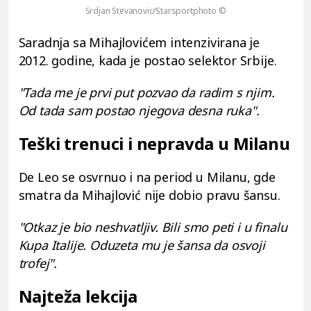
Srdjan Stevanovic/Starsportphoto ©
Saradnja sa Mihajlovićem intenzivirana je
2012. godine, kada je postao selektor Srbije.
"Tada me je prvi put pozvao da radim s njim.
Od tada sam postao njegova desna ruka".
Teški trenuci i nepravda u Milanu
De Leo se osvrnuo i na period u Milanu, gde
smatra da Mihajlović nije dobio pravu šansu.
"Otkaz je bio neshvatljiv. Bili smo peti i u finalu
Kupa Italije. Oduzeta mu je šansa da osvoji
trofej".
Najteža lekcija