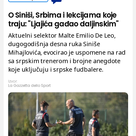
O Siniši, Srbima i lekcijama koje
traju: "Ljajića gađao daljinskim"
Aktuelni selektor Malte Emilio De Leo,
dugogodišnja desna ruka Siniše
Mihajlovića, evocirao je uspomene na rad
sa srpskim trenerom i brojne anegdote
koje uključuju i srpske fudbalere.
Izvor:
La Gazzetta dello Sport