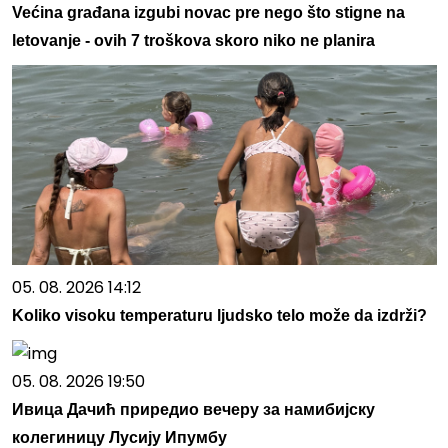
Većina građana izgubi novac pre nego što stigne na
letovanje - ovih 7 troškova skoro niko ne planira
05. 08. 2026 14:12
Koliko visoku temperaturu ljudsko telo može da izdrži?
05. 08. 2026 19:50
Ивица Дачић приредио вечеру за намибијску
колегиницу Лусију Ипумбу