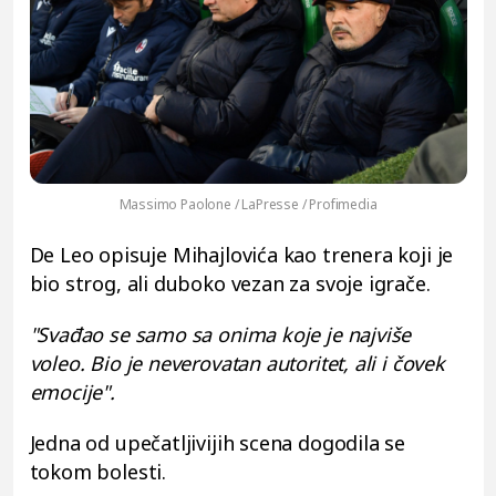
Massimo Paolone / LaPresse / Profimedia
De Leo opisuje Mihajlovića kao trenera koji je
bio strog, ali duboko vezan za svoje igrače.
"Svađao se samo sa onima koje je najviše
voleo. Bio je neverovatan autoritet, ali i čovek
emocije".
Jedna od upečatljivijih scena dogodila se
tokom bolesti.