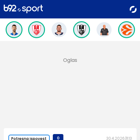
0
30.4.2026.
11:13
Potresna ispovest