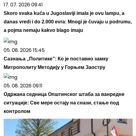
17. 07. 2026 09:41
Skoro svaka kuća u Jugoslaviji imala je ovu lampu, a
danas vredi i do 2.000 evra: Mnogi je čuvaju u podrumu,
a pojma nemaju kakvo blago imaju
05. 08. 2026 15:45
Сазнања „Политике”: Ко је поставио замку
Митрополиту Методију у Горњем Заостру
05. 08. 2026 09:11
Одржана седница Општинског штаба за ванредне
ситуације: Све мере остају на снази, стање под
контролом