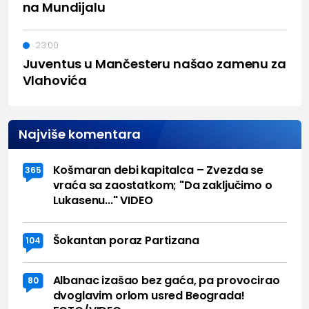
na Mundijalu
23:00
Juventus u Mančesteru našao zamenu za
Vlahovića
Najviše komentara
Košmaran debi kapitalca – Zvezda se
365
vraća sa zaostatkom; "Da zaključimo o
Lukasenu..." VIDEO
Šokantan poraz Partizana
104
Albanac izašao bez gaća, pa provocirao
80
dvoglavim orlom usred Beograda!