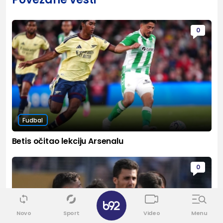
0
Fudbal
Betis očitao lekciju Arsenalu
0
✕
Novo
Sport
Video
Menu