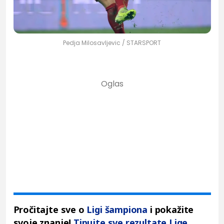
Pedja Milosavljevic / STARSPORT
Pročitajte sve o
Ligi šampiona
i pokažite
svoje znanje!
Tipujte sve rezultate Lige