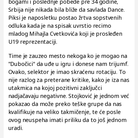
bogami i poslednje pobede pre 34 godine,
Srbija nije nikada bila bliže da savlada Dance.
Piksi je naposletku postao žrtva sopstvenih
odluka kada je na spisak uvrstio recimo
mladog Mihajla Cvetkovića koji je prosleđen
U19 reprezentaciji.
Time je zauzeo mesto nekoga ko je mogao na
"Dubočici" da uđe u igru i donese nam trijumf.
Ovako, selektor je imao skraćenu rotaciju. To
nije razlog za preterane kritike, kako je iza nas
utakmica na kojoj pozitivni zaključci
nadjačavaju negativne. Stojković je jednom već
pokazao da može preko teške grupe da nas
kvalifikuje na veliko takmičenje, te će posle
ovog neuspeha imati priliku da to još jednom
uradi.