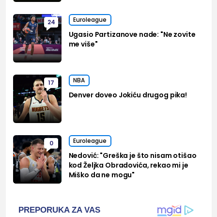
Euroleague
24
Ugasio Partizanove nade: "Ne zovite
me više"
NBA
17
Denver doveo Jokiću drugog pika!
Euroleague
0
Nedović: "Greška je što nisam otišao
kod Željka Obradovića, rekao mi je
Miško da ne mogu"
PREPORUKA ZA VAS