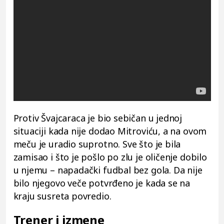
Protiv Švajcaraca je bio sebičan u jednoj
situaciji kada nije dodao Mitroviću, a na ovom
meču je uradio suprotno. Sve što je bila
zamisao i što je pošlo po zlu je oličenje dobilo
u njemu – napadački fudbal bez gola. Da nije
bilo njegovo veče potvrđeno je kada se na
kraju susreta povredio.
Trener i izmene