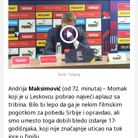
Play
Vide
Izvor:
Tanjug
Andrija
Maksimović
(od 72. minuta) – Momak
koji je u Leskovcu pobrao najveći aplauz sa
tribina. Bilo bi lepo da ga je nekim filmskim
pogotkom za pobedu Srbije i opravdao, ali
smo umesto toga dobili bledo izdanje 17-
godišnjaka, koji nije značajnije uticao na tok
igre u finišu.