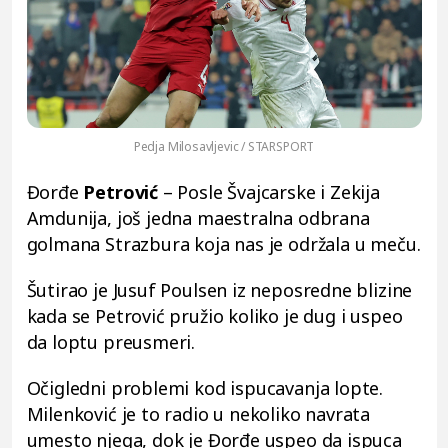
Pedja Milosavljevic / STARSPORT
Đorđe
Petrović
– Posle Švajcarske i Zekija
Amdunija, još jedna maestralna odbrana
golmana Strazbura koja nas je održala u meču.
Šutirao je Jusuf Poulsen iz neposredne blizine
kada se Petrović pružio koliko je dug i uspeo
da loptu preusmeri.
Očigledni problemi kod ispucavanja lopte.
Milenković je to radio u nekoliko navrata
umesto njega, dok je Đorđe uspeo da ispuca