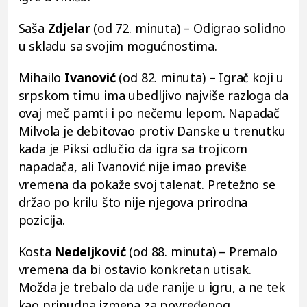
Saša
Zdjelar
(od 72. minuta) – Odigrao solidno
u skladu sa svojim mogućnostima.
Mihailo
Ivanović
(od 82. minuta) – Igrač koji u
srpskom timu ima ubedljivo najviše razloga da
ovaj meč pamti i po nečemu lepom. Napadač
Milvola je debitovao protiv Danske u trenutku
kada je Piksi odlučio da igra sa trojicom
napadača, ali Ivanović nije imao previše
vremena da pokaže svoj talenat. Pretežno se
držao po krilu što nije njegova prirodna
pozicija.
Kosta
Nedeljković
(od 88. minuta) – Premalo
vremena da bi ostavio konkretan utisak.
Možda je trebalo da uđe ranije u igru, a ne tek
kao prinudna izmena za povređenog