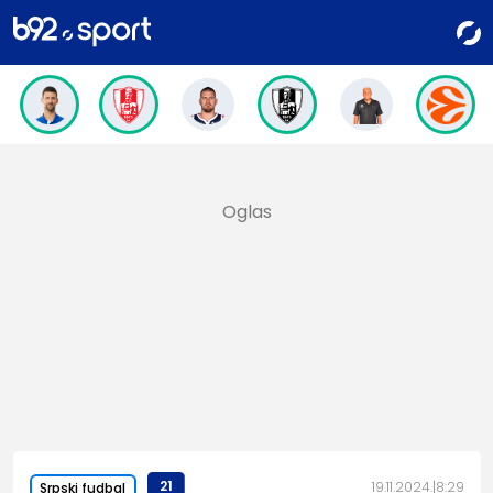
21
19.11.2024.
8:29
Srpski fudbal