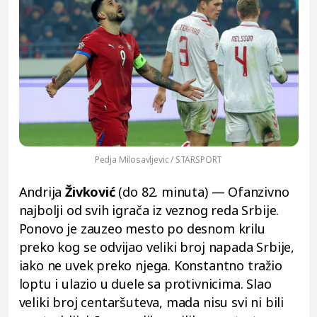
Pedja Milosavljevic / STARSPORT
Andrija
Živković
(do 82. minuta) — Ofanzivno
najbolji od svih igrača iz veznog reda Srbije.
Ponovo je zauzeo mesto po desnom krilu
preko kog se odvijao veliki broj napada Srbije,
iako ne uvek preko njega. Konstantno tražio
loptu i ulazio u duele sa protivnicima. Slao
veliki broj centaršuteva, mada nisu svi ni bili