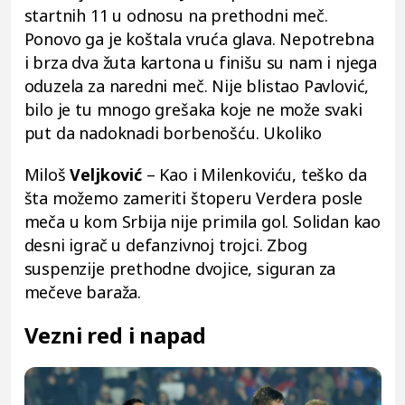
startnih 11 u odnosu na prethodni meč.
Ponovo ga je koštala vruća glava. Nepotrebna
i brza dva žuta kartona u finišu su nam i njega
oduzela za naredni meč. Nije blistao Pavlović,
bilo je tu mnogo grešaka koje ne može svaki
put da nadoknadi borbenošću. Ukoliko
Miloš
Veljković
– Kao i Milenkoviću, teško da
šta možemo zameriti štoperu Verdera posle
meča u kom Srbija nije primila gol. Solidan kao
desni igrač u defanzivnoj trojci. Zbog
suspenzije prethodne dvojice, siguran za
mečeve baraža.
Vezni red i napad