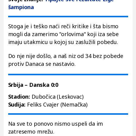
šampiona
Stoga je i teško naći reči kritike i šta bismo
mogli da zamerimo "orlovima" koji iza sebe
imaju utakmicu u kojoj su zaslužili pobedu.
Do nje nije došlo, a naš niz od 34 bez pobede
protiv Danaca se nastavio.
Srbija – Danska 0:0
Stadion:
Dubočica (Leskovac)
Sudija:
Feliks Cvajer (Nemačka)
Na sve to ponovo nismo uspeli da im
zatresemo mrežu.