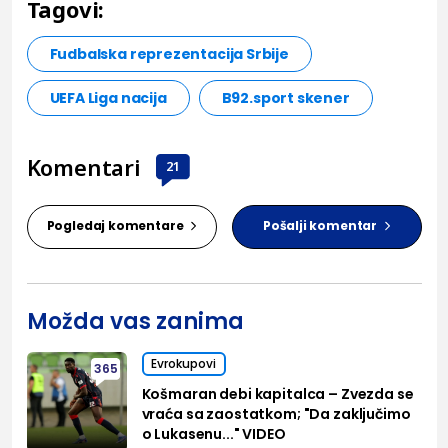
Tagovi:
Fudbalska reprezentacija Srbije
UEFA Liga nacija
B92.sport skener
Komentari
21
Pogledaj komentare
Pošalji komentar
Možda vas zanima
Evrokupovi
365
Košmaran debi kapitalca – Zvezda se
vraća sa zaostatkom; "Da zaključimo
o Lukasenu..." VIDEO