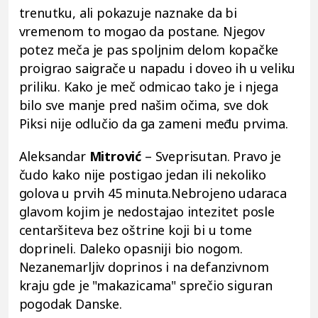
trenutku, ali pokazuje naznake da bi
vremenom to mogao da postane. Njegov
potez meča je pas spoljnim delom kopačke
proigrao saigrače u napadu i doveo ih u veliku
priliku. Kako je meč odmicao tako je i njega
bilo sve manje pred našim očima, sve dok
Piksi nije odlučio da ga zameni među prvima.
Aleksandar
Mitrović
– Sveprisutan. Pravo je
čudo kako nije postigao jedan ili nekoliko
golova u prvih 45 minuta.Nebrojeno udaraca
glavom kojim je nedostajao intezitet posle
centaršiteva bez oštrine koji bi u tome
doprineli. Daleko opasniji bio nogom.
Nezanemarljiv doprinos i na defanzivnom
kraju gde je "makazicama" sprečio siguran
pogodak Danske.