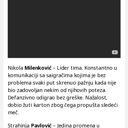
Nikola
Milenković
– Lider tima. Konstantno u
komunikaciji sa saigračima kojima je bez
problema svaki put skrenuo pažnju kada nije
bio zadovoljan nekim od njihovih poteza.
Defanzivno odigrao bez greške. Nažalost,
dobio žuti karton zbog čega propušta sledeći
meč.
Strahinja
Pavlović
– Jedina promena u