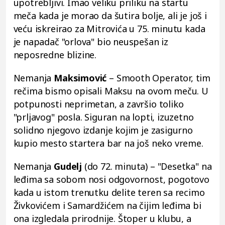
upotrebljivi. Imao veliku priliku na startu
meča kada je morao da šutira bolje, ali je još i
veću iskreirao za Mitrovića u 75. minutu kada
je napadač "orlova" bio neuspešan iz
neposredne blizine.
Nemanja
Maksimović
– Smooth Operator, tim
rečima bismo opisali Maksu na ovom meču. U
potpunosti neprimetan, a završio toliko
"prljavog" posla. Siguran na lopti, izuzetno
solidno njegovo izdanje kojim je zasigurno
kupio mesto startera bar na još neko vreme.
Nemanja
Gudelj
(do 72. minuta) – "Desetka" na
leđima sa sobom nosi odgovornost, pogotovo
kada u istom trenutku delite teren sa recimo
Živkovićem i Samardžićem na čijim leđima bi
ona izgledala prirodnije. Štoper u klubu, a