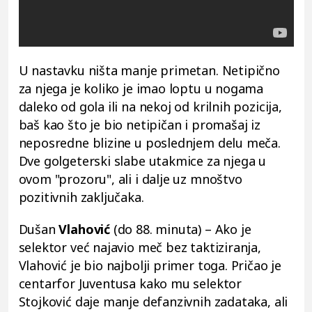
U nastavku ništa manje primetan. Netipično
za njega je koliko je imao loptu u nogama
daleko od gola ili na nekoj od krilnih pozicija,
baš kao što je bio netipičan i promašaj iz
neposredne blizine u poslednjem delu meča.
Dve golgeterski slabe utakmice za njega u
ovom "prozoru", ali i dalje uz mnoštvo
pozitivnih zaključaka.
Dušan
Vlahović
(do 88. minuta) – Ako je
selektor već najavio meč bez taktiziranja,
Vlahović je bio najbolji primer toga. Pričao je
centarfor Juventusa kako mu selektor
Stojković daje manje defanzivnih zadataka, ali