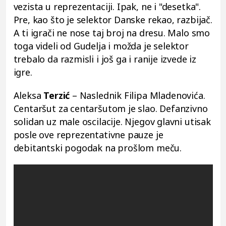
vezista u reprezentaciji. Ipak, ne i "desetka".
Pre, kao što je selektor Danske rekao, razbijač.
A ti igrači ne nose taj broj na dresu. Malo smo
toga videli od Gudelja i možda je selektor
trebalo da razmisli i još ga i ranije izvede iz
igre.
Aleksa
Terzić
– Naslednik Filipa Mladenovića.
Centaršut za centaršutom je slao. Defanzivno
solidan uz male oscilacije. Njegov glavni utisak
posle ove reprezentativne pauze je
debitantski pogodak na prošlom meču.