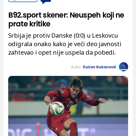
B92.sport skener: Neuspeh koji ne
prate kritike
Srbija je protiv Danske (0:0) u Leskovcu
odigrala onako kako je veći deo javnosti
zahtevao i opet nije uspela da pobedi.
Autor:
Dušan Đukanović