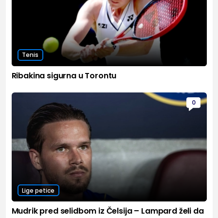
Tenis
Ribakina sigurna u Torontu
0
Lige petice
Mudrik pred selidbom iz Čelsija – Lampard želi da