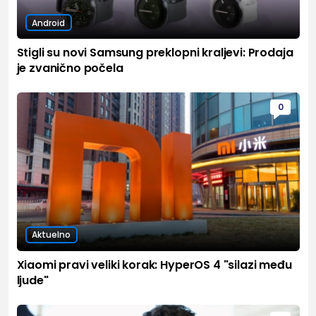
Android
Stigli su novi Samsung preklopni kraljevi: Prodaja
je zvanično počela
0
Aktuelno
Xiaomi pravi veliki korak: HyperOS 4 "silazi među
ljude"