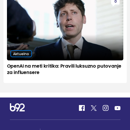
0
Aktuelno
OpenAI na meti kritika: Pravili luksuzno putovanje
za influensere