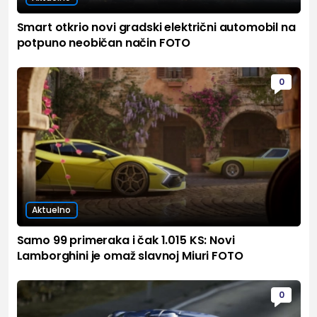
Smart otkrio novi gradski električni automobil na
potpuno neobičan način FOTO
0
Aktuelno
Samo 99 primeraka i čak 1.015 KS: Novi
Lamborghini je omaž slavnoj Miuri FOTO
0