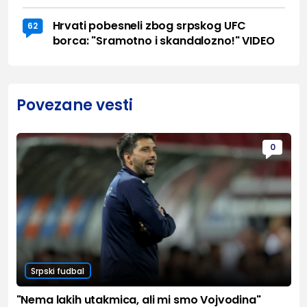
Hrvati pobesneli zbog srpskog UFC
62
borca: "Sramotno i skandalozno!" VIDEO
Povezane vesti
0
Srpski fudbal
"Nema lakih utakmica, ali mi smo Vojvodina"