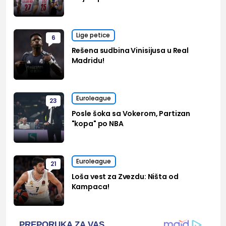
Lige petice
6
Rešena sudbina Vinisijusa u Real
Madridu!
Euroleague
23
Posle šoka sa Vokerom, Partizan
"kopa" po NBA
Euroleague
21
Loša vest za Zvezdu: Ništa od
Kampaca!
PREPORUKA ZA VAS