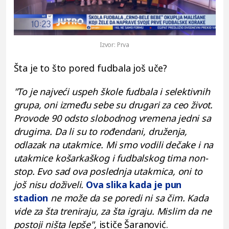
Play
Vide
Izvor:
Prva
Šta je to što pored fudbala još uče?
"To je najveći uspeh škole fudbala i selektivnih
grupa, oni između sebe su drugari za ceo život.
Provode 90 odsto slobodnog vremena jedni sa
drugima. Da li su to rođendani, druženja,
odlazak na utakmice. Mi smo vodili dečake i na
utakmice košarkaškog i fudbalskog tima non-
stop. Evo sad ova poslednja utakmica, oni to
još nisu doživeli.
Ova slika kada je pun
stadion
ne može da se poredi ni sa čim. Kada
vide za šta treniraju, za šta igraju. Mislim da ne
postoji ništa lepše",
ističe Šaranović.