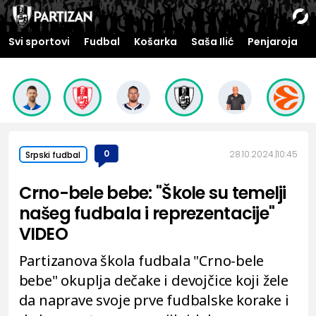
Svi sportovi
Fudbal
Košarka
Saša Ilić
Penjaroja
0
28.10.2024.
10:45
Srpski fudbal
Crno-bele bebe: "Škole su temelji
našeg fudbala i reprezentacije"
VIDEO
Partizanova škola fudbala "Crno-bele
bebe" okuplja dečake i devojčice koji žele
da naprave svoje prve fudbalske korake i