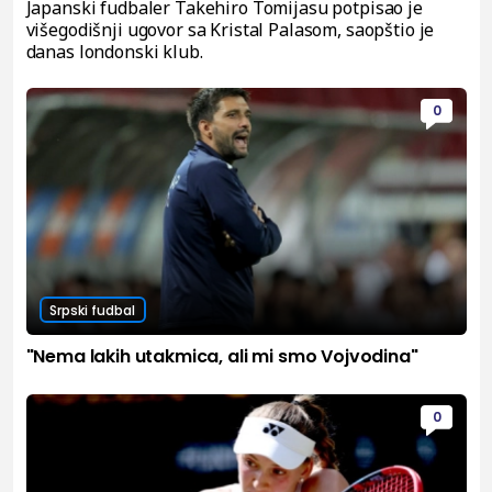
Japanski fudbaler Takehiro Tomijasu potpisao je
višegodišnji ugovor sa Kristal Palasom, saopštio je
danas londonski klub.
0
Srpski fudbal
"Nema lakih utakmica, ali mi smo Vojvodina"
0