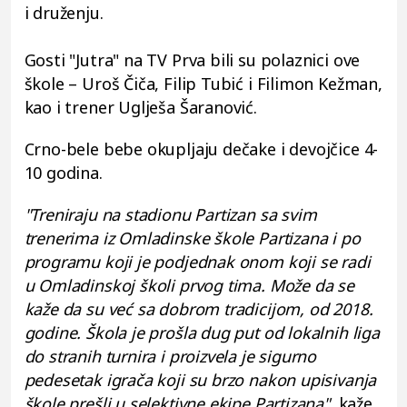
i druženju.
Gosti "Jutra" na TV Prva bili su polaznici ove
škole – Uroš Čiča, Filip Tubić i Filimon Kežman,
kao i trener Uglješa Šaranović.
Crno-bele bebe okupljaju dečake i devojčice 4-
10 godina.
"Treniraju na stadionu Partizan sa svim
trenerima iz Omladinske škole Partizana i po
programu koji je podjednak onom koji se radi
u Omladinskoj školi prvog tima. Može da se
kaže da su već sa dobrom tradicijom, od 2018.
godine. Škola je prošla dug put od lokalnih liga
do stranih turnira i proizvela je sigurno
pedesetak igrača koji su brzo nakon upisivanja
škole prešli u selektivne ekipe Partizana"
, kaže