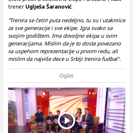
trener
Uglješa Šaranović
.
"Trenira se četiri puta nedeljno, tu su i utakmice
za sve generacije i sve ekipe. Igra svako sa
svojim godištem. Ima dovoljno ekipa u svim
generacijama. Mislim da je to dosta povezano
sa uspehom reprezentacije u prvom redu, ali
mislim da najviše dece u Srbiji trenira fudbal".