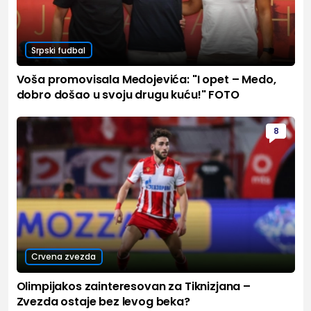
Srpski fudbal
Voša promovisala Medojevića: "I opet – Medo,
dobro došao u svoju drugu kuću!" FOTO
8
Crvena zvezda
Olimpijakos zainteresovan za Tiknizjana –
Zvezda ostaje bez levog beka?