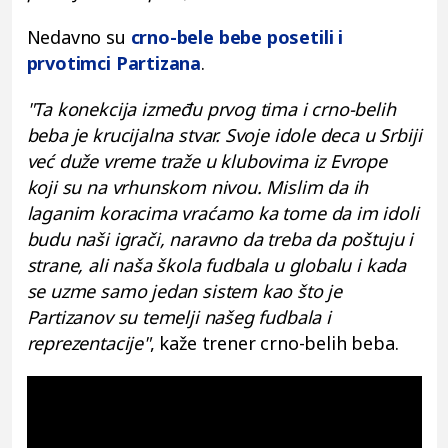
Nedavno su
crno-bele bebe posetili i
prvotimci Partizana
.
"Ta konekcija između prvog tima i crno-belih
beba je krucijalna stvar. Svoje idole deca u Srbiji
već duže vreme traže u klubovima iz Evrope
koji su na vrhunskom nivou. Mislim da ih
laganim koracima vraćamo ka tome da im idoli
budu naši igrači, naravno da treba da poštuju i
strane, ali naša škola fudbala u globalu i kada
se uzme samo jedan sistem kao što je
Partizanov su temelji našeg fudbala i
reprezentacije"
, kaže trener crno-belih beba.