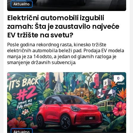
Aktuelno
Električni automobili izgubili
zamah: Šta je zaustavilo najveće
EV tržište na svetu?
Posle godina rekordnog rasta, kinesko tržište
električnih automobila beleži pad. Prodaja EV modela
manja je za 14 odsto, a jedan od glavnih razloga je
smanjenje državnih subvencija.
0
Aktuelno