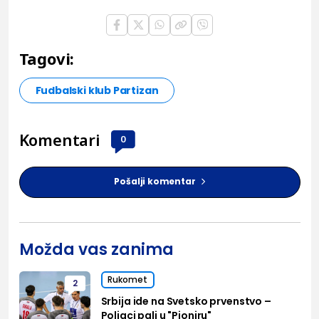
Tagovi:
Fudbalski klub Partizan
Komentari
0
Pošalji komentar
Možda vas zanima
Rukomet
2
Srbija ide na Svetsko prvenstvo –
Poljaci pali u "Pioniru"