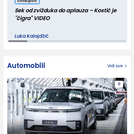
Evrokupovi
Sek od zvižduka do aplauza – Kostić je
"čigra" VIDEO
Luka Kalajdžić
Automobili
Vidi sve
0