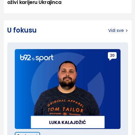
oživi karijeru Ukrajinca
U fokusu
Vidi sve
20