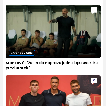
1
Crvena zvezda
Stanković: "Želim da naprave jednu lepu uvertiru
pred utorak"
0