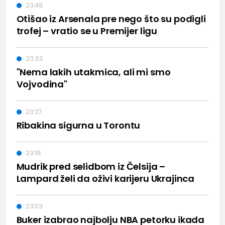
23:48
Otišao iz Arsenala pre nego što su podigli
trofej – vratio se u Premijer ligu
23:33
"Nema lakih utakmica, ali mi smo
Vojvodina"
23:27
Ribakina sigurna u Torontu
23:18
Mudrik pred selidbom iz Čelsija –
Lampard želi da oživi karijeru Ukrajinca
23:03
Buker izabrao najbolju NBA petorku ikada