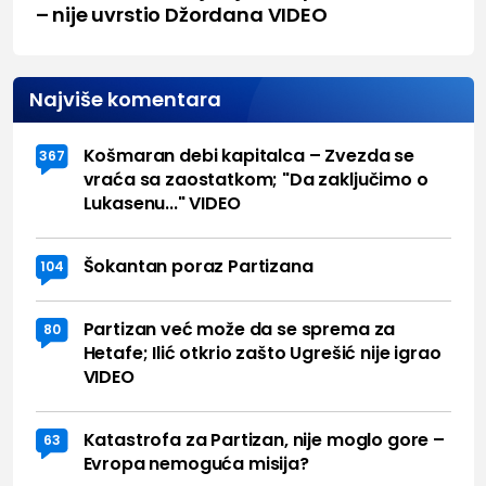
– nije uvrstio Džordana VIDEO
Najviše komentara
Košmaran debi kapitalca – Zvezda se
367
vraća sa zaostatkom; "Da zaključimo o
Lukasenu..." VIDEO
Šokantan poraz Partizana
104
Partizan već može da se sprema za
80
Hetafe; Ilić otkrio zašto Ugrešić nije igrao
VIDEO
Katastrofa za Partizan, nije moglo gore –
63
Evropa nemoguća misija?