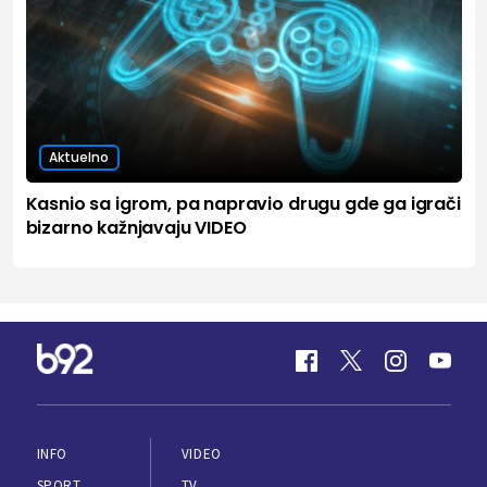
Aktuelno
Kasnio sa igrom, pa napravio drugu gde ga igrači
bizarno kažnjavaju VIDEO
INFO
VIDEO
SPORT
TV