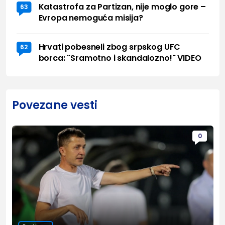
Katastrofa za Partizan, nije moglo gore –
63
Evropa nemoguća misija?
Hrvati pobesneli zbog srpskog UFC
62
borca: "Sramotno i skandalozno!" VIDEO
Povezane vesti
0