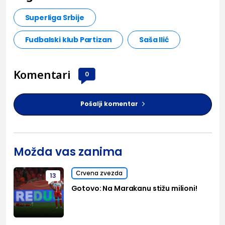
Superliga Srbije
Fudbalski klub Partizan
Saša Ilić
Komentari
0
Pošalji komentar
Možda vas zanima
Crvena zvezda
13
Gotovo: Na Marakanu stižu milioni!