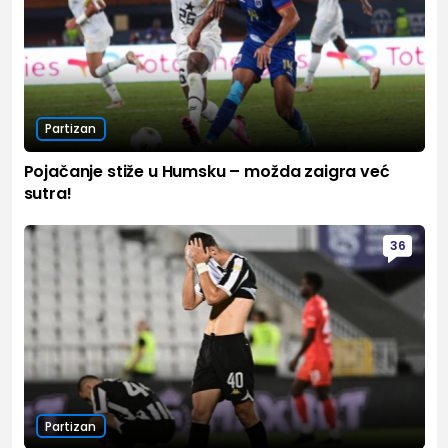
Partizan
Pojačanje stiže u Humsku – možda zaigra već
sutra!
36
Partizan