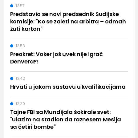
13:57
Predstavio se novi predsednik Sudijske
komisije: "Ko se zaleti na arbitra – odmah
žuti karton"
13:53
Preokret: Voker još uvek nije igrač
Denvera?!
13:42
Hrvati u jakom sastavu u kvalifikacijama
13:30
Tajne FBI sa Mundijala šokirale svet:
"Ulazim na stadion da raznesem Mesija
sa četiri bombe"