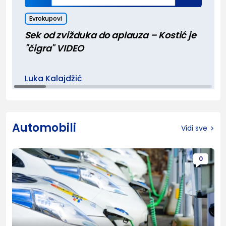
Evrokupovi
Sek od zvižduka do aplauza – Kostić je
"čigra" VIDEO
Luka Kalajdžić
Automobili
Vidi sve
0