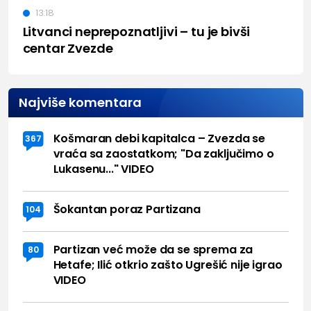
13:18
Litvanci neprepoznatljivi – tu je bivši
centar Zvezde
Najviše komentara
Košmaran debi kapitalca – Zvezda se
367
vraća sa zaostatkom; "Da zaključimo o
Lukasenu..." VIDEO
Šokantan poraz Partizana
104
Partizan već može da se sprema za
80
Hetafe; Ilić otkrio zašto Ugrešić nije igrao
VIDEO