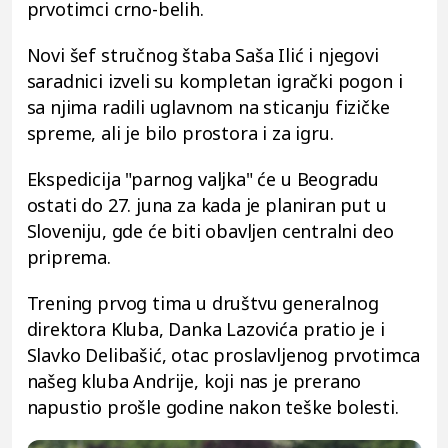
prvotimci crno-belih.
Novi šef stručnog štaba Saša Ilić i njegovi
saradnici izveli su kompletan igrački pogon i
sa njima radili uglavnom na sticanju fizičke
spreme, ali je bilo prostora i za igru.
Ekspedicija "parnog valjka" će u Beogradu
ostati do 27. juna za kada je planiran put u
Sloveniju, gde će biti obavljen centralni deo
priprema.
Trening prvog tima u društvu generalnog
direktora Kluba, Danka Lazovića pratio je i
Slavko Delibašić, otac proslavljenog prvotimca
našeg kluba Andrije, koji nas je prerano
napustio prošle godine nakon teške bolesti.