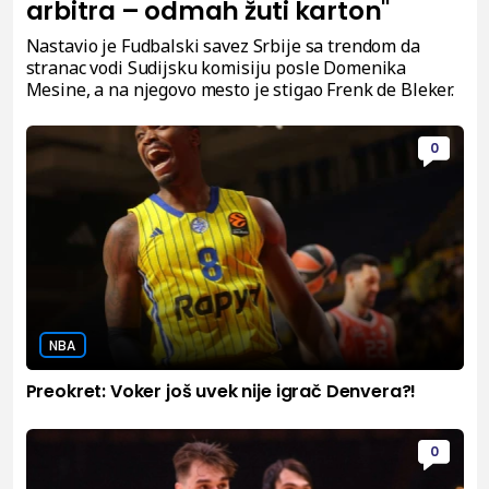
arbitra – odmah žuti karton"
Nastavio je Fudbalski savez Srbije sa trendom da
stranac vodi Sudijsku komisiju posle Domenika
Mesine, a na njegovo mesto je stigao Frenk de Bleker.
0
NBA
Preokret: Voker još uvek nije igrač Denvera?!
0