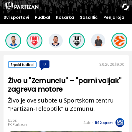
Svi sportovi
Fudbal
Košarka
Saša Ilić
Penjaroja
0
13.6.2026.
19:00
Srpski fudbal
Živo u "Zemunelu" – "parni valjak"
zagreva motore
Živo je ove subote u Sportskom centru
"Partizan-Teleoptik" u Zemunu.
Izvor:
Autor:
B92.sport
FK Partizan