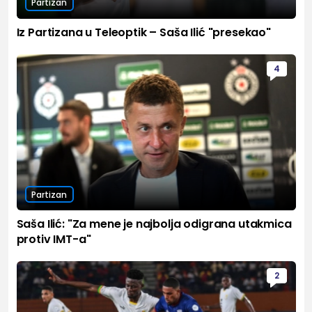
Partizan
Iz Partizana u Teleoptik – Saša Ilić "presekao"
4
Partizan
Saša Ilić: "Za mene je najbolja odigrana utakmica
protiv IMT-a"
2