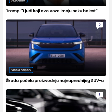
Aktuelno
Tramp: "Ljudi koji ovo voze imaju neku bolest"
0
Visoki napon
Škoda počela proizvodnju najnaprednijeg SUV-a
1