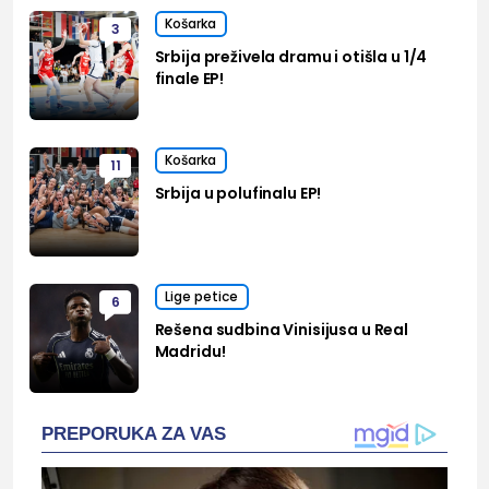
Košarka
3
Srbija preživela dramu i otišla u 1/4
finale EP!
Košarka
11
Srbija u polufinalu EP!
Lige petice
6
Rešena sudbina Vinisijusa u Real
Madridu!
PREPORUKA ZA VAS