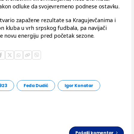
b nakon odluke da svojevremeno podnese ostavku.
vario zapažene rezultate sa Kragujevčanima i
on kluba u vrh srpskog fudbala, pa navijači
e novu energiju pred početak sezone.
1923
Feđa Dudić
Igor Konatar
Pošalji komentar