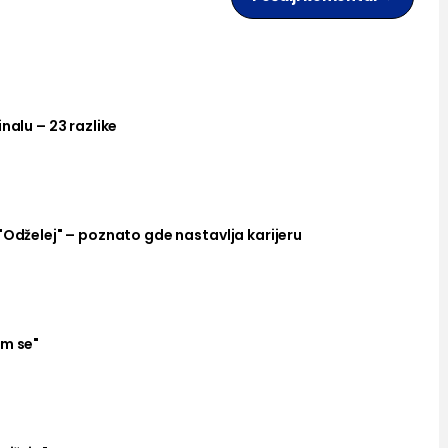
nalu – 23 razlike
"Odželej" – poznato gde nastavlja karijeru
am se"