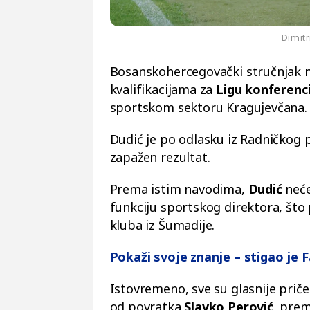
Dimit
Bosanskohercegovački stručnjak n
kvalifikacijama za
Ligu konferenci
sportskom sektoru Kragujevčana.
Dudić je po odlasku iz Radničkog 
zapažen rezultat.
Prema istim navodima,
Dudić
neće
funkciju sportskog direktora, što
kluba iz Šumadije.
Pokaži svoje znanje – stigao je 
Istovremeno, sve su glasnije prič
od povratka
Slavko Perović
, prem