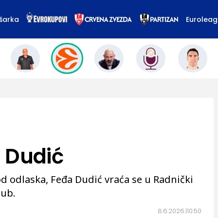
šarka
Eurolea
 Dudić
 odlaska, Feđa Dudić vraća se u Radnički
lub.
8.6.2026.
10:50