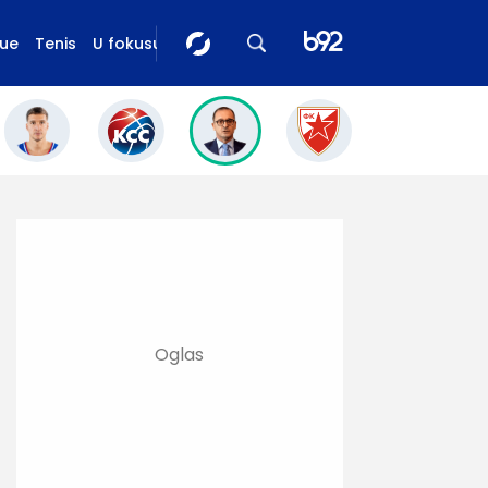
gue
Tenis
U fokusu