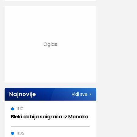
Najnovije
Vidi sve
11:17
Bleki dobija saigrača iz Monaka
11:02