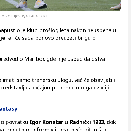
rije Vasiljević/STARSPORT
apustio je klub prošlog leta nakon neuspeha u
je
, ali će sada ponovo preuzeti brigu o
predvodio Maribor, gde nije uspeo da ostvari
 imati samo trenersku ulogu, već će obavljati i
 predstavlja značajnu promenu u organizaciji
Fantasy
e o povratku
Igor Konatar
u
Radnički 1923
, dok
a trenutnim informacijama, neće biti ništa.