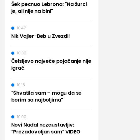
Šek pecnuo Lebrona: "Na žurci
je, ali nije na bini"
10:47
Nik Vajler-Beb u Zvezdi!
10:30
Čelsijevo najveće pojačanje nije
igrač
10:15
"Shvatila sam – mogu da se
borim sa najboljima"
10:00
Novi Nadal nezaustavljiv:
"Prezadovoljan sam" VIDEO