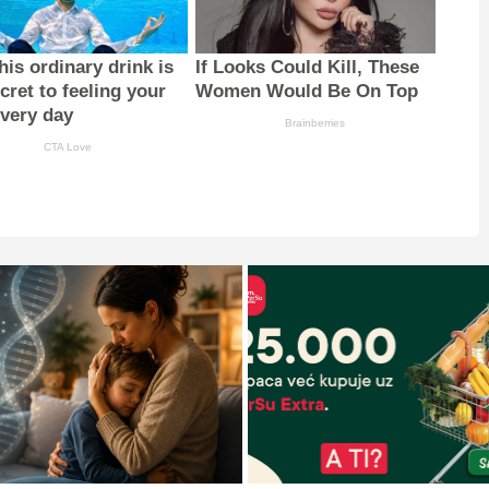
is ordinary drink is
If Looks Could Kill, These
cret to feeling your
Women Would Be On Top
every day
Brainberries
CTA Love