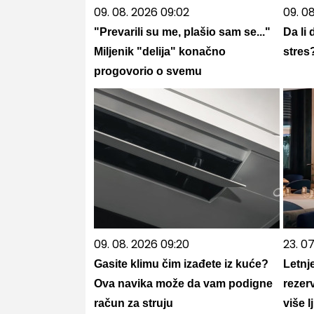
09. 08. 2026 09:02
09. 0
"Prevarili su me, plašio sam se..."
Da li
Miljenik "delija" konačno
stres
progovorio o svemu
09. 08. 2026 09:20
23. 07
Gasite klimu čim izađete iz kuće?
Letnj
Ova navika može da vam podigne
rezer
račun za struju
više l