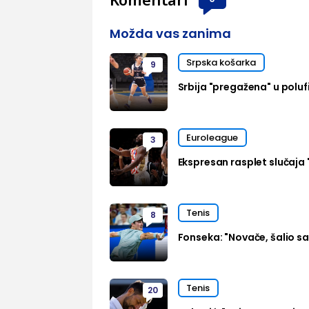
Možda vas zanima
Srpska košarka
9
Srbija "pregažena" u polufi
Euroleague
3
Ekspresan rasplet slučaja 
Tenis
8
Fonseka: "Novače, šalio s
Tenis
20