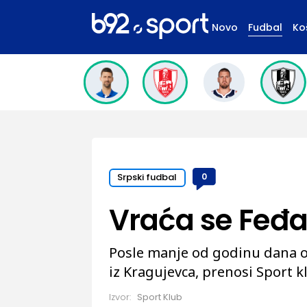
Novo
Fudbal
Ko
Srpski fudbal
0
Vraća se Feđa
Posle manje od godinu dana od
iz Kragujevca, prenosi Sport k
Izvor:
Sport Klub