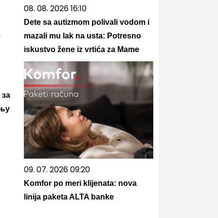
08. 08. 2026 16:10
Dete sa autizmom polivali vodom i
e
mazali mu lak na usta: Potresno
iskustvo žene iz vrtića za Mame
 за
ињу
09. 07. 2026 09:20
Komfor po meri klijenata: nova
linija paketa ALTA banke