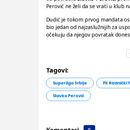
Perović ne želi da se vrati u klu
Dudić je tokom prvog mandata ost
bio jedan od najzaslužnijih za usp
očekuju da njegov povratak dones
Tagovi:
Superliga Srbije
FK Radnički 
Slavko Perović
Komentari
0