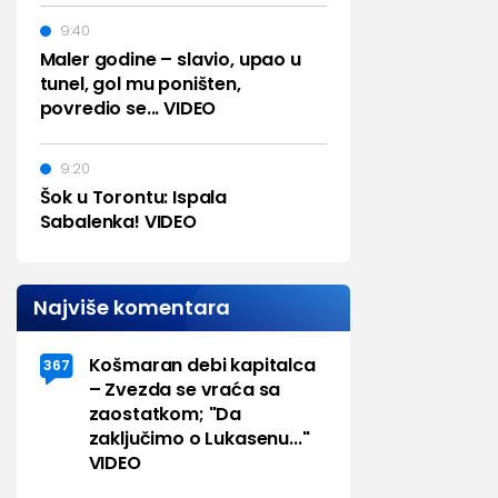
9:40
Maler godine – slavio, upao u
tunel, gol mu poništen,
povredio se... VIDEO
9:20
Šok u Torontu: Ispala
Sabalenka! VIDEO
Najviše komentara
Košmaran debi kapitalca
367
– Zvezda se vraća sa
zaostatkom; "Da
zaključimo o Lukasenu..."
VIDEO