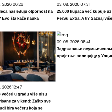
8. 2026 06:26
03. 08. 2026 07:31
 deca nasleđuju otpornost na
25.000 kupaca već kupuje uz
? Evo šta kaže nauka
PerSu Extra. A ti? Saznaj viš
09. 08. 2026 08:41
Задржавање осумњиченом
пријетње полицајцу у Улц
. 2026 12:47
e večeri u gradu više nisu
visane za vikend: Zašto sve
judi bira večeru koja se