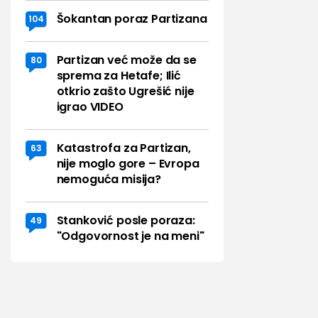
Šokantan poraz Partizana
104
Partizan već može da se
80
sprema za Hetafe; Ilić
otkrio zašto Ugrešić nije
igrao VIDEO
Katastrofa za Partizan,
63
nije moglo gore – Evropa
nemoguća misija?
Stanković posle poraza:
49
"Odgovornost je na meni"