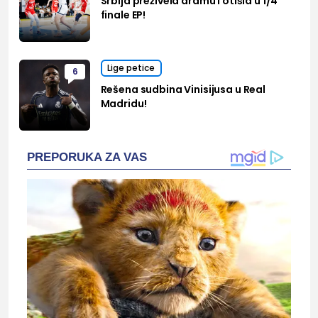
Srbija preživela dramu i otišla u 1/4
finale EP!
Lige petice
6
Rešena sudbina Vinisijusa u Real
Madridu!
PREPORUKA ZA VAS