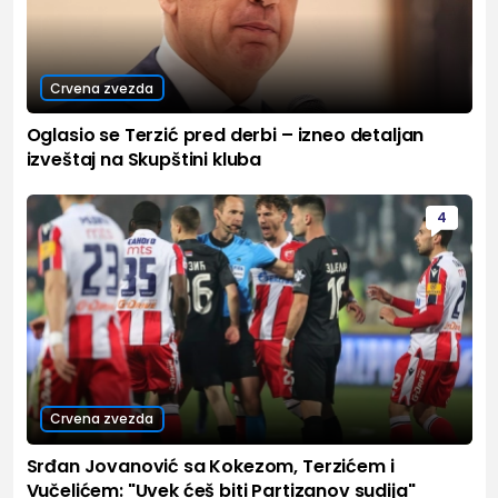
Crvena zvezda
Oglasio se Terzić pred derbi – izneo detaljan
izveštaj na Skupštini kluba
4
Crvena zvezda
Srđan Jovanović sa Kokezom, Terzićem i
Vučelićem: "Uvek ćeš biti Partizanov sudija"