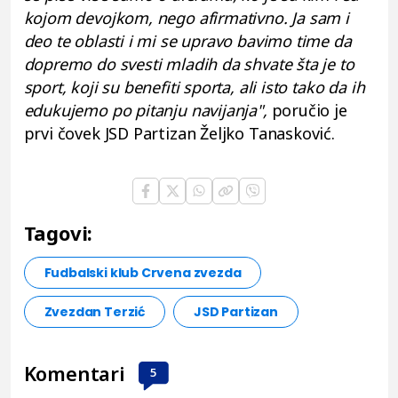
kojom devojkom, nego afirmativno. Ja sam i
deo te oblasti i mi se upravo bavimo time da
dopremo do svesti mladih da shvate šta je to
sport, koji su benefiti sporta, ali isto tako da ih
edukujemo po pitanju navijanja",
poručio je
prvi čovek JSD Partizan Željko Tanasković.
Tagovi:
Fudbalski klub Crvena zvezda
Zvezdan Terzić
JSD Partizan
Komentari
5