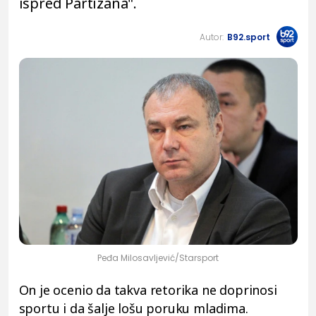
ispred Partizana".
Autor:
B92.sport
Peđa Milosavljević/Starsport
On je ocenio da takva retorika ne doprinosi
sportu i da šalje lošu poruku mladima.