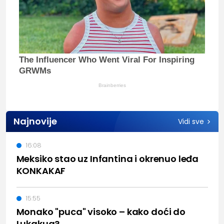
The Influencer Who Went Viral For Inspiring
GRWMs
Brainberries
Najnovije
Vidi sve
16:08
Meksiko stao uz Infantina i okrenuo leđa
KONKAKAF
15:55
Monako "puca" visoko – kako doći do
Lukakua?