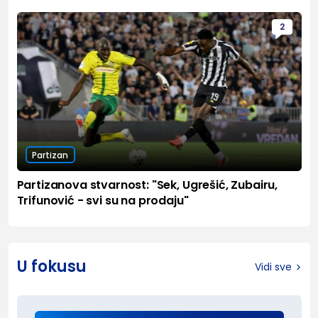
2
Partizan
Partizanova stvarnost: "Sek, Ugrešić, Zubairu,
Trifunović - svi su na prodaju"
U fokusu
Vidi sve