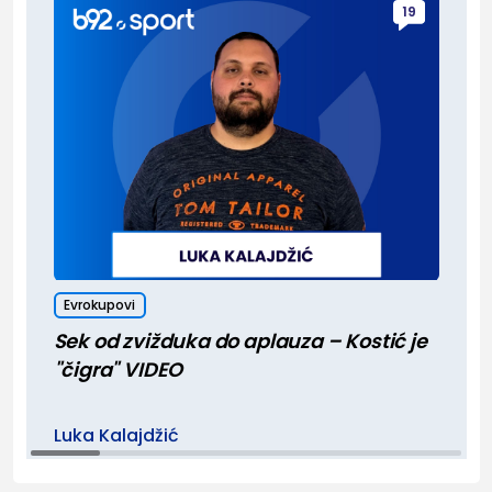
19
Evrokupovi
Sek od zvižduka do aplauza – Kostić je
"čigra" VIDEO
Luka Kalajdžić