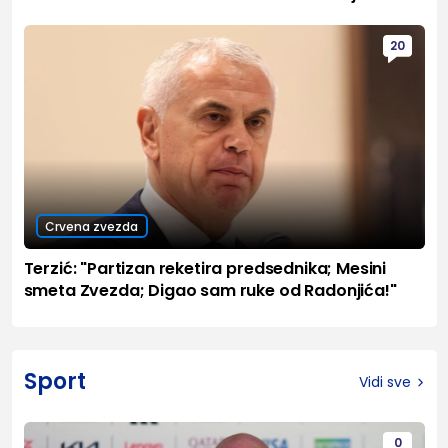
20
Crvena zvezda
Terzić: "Partizan reketira predsednika; Mesini
smeta Zvezda; Digao sam ruke od Radonjića!"
Sport
Vidi sve
0