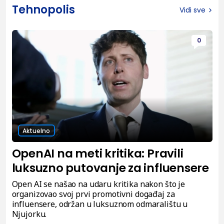
Tehnopolis
Vidi sve
0
Aktuelno
OpenAI na meti kritika: Pravili
luksuzno putovanje za influensere
Open AI se našao na udaru kritika nakon što je
organizovao svoj prvi promotivni događaj za
influensere, održan u luksuznom odmaralištu u
Njujorku.