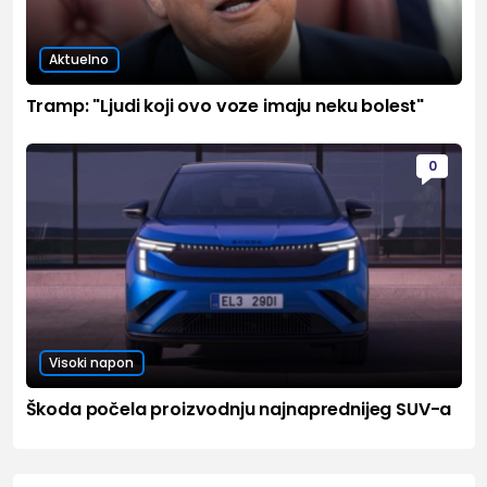
Aktuelno
Tramp: "Ljudi koji ovo voze imaju neku bolest"
0
Visoki napon
Škoda počela proizvodnju najnaprednijeg SUV-a