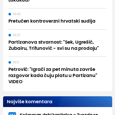
15:40
Pretučen kontroverzni hrvatski sudija
15:37
Partizanova stvarnost: "Sek, Ugrešić,
Zubairu, Trifunović - svi su na prodaju"
15:11
Petrović: "Igrači za pet minuta završe
razgovor kada čuju platu u Partizanu"
VIDEO
Najviše komentara
Košmaran debi kapitalca – Zvezda se
367