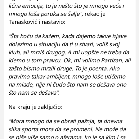
lična emocija, to je nešto što je mnogo veće i
mnogo loša poruka se šalje",
rekao je
Tanasković i nastavio:
"Šta hoću da kažem, kada dajemo takve izjave
dolazimo u situaciju da ti u stvari, voliš svoj
klub, ali mrziš drugog. A mi uopšte ne treba da
idemo u tom pravcu. Ok, mi volimo Partizan, ali
zašto bismo mrzili druge. To je poenta. Ako
pravimo takav ambijent, mnogo loše utičemo
na mlade, nije ni čudo što nam se dešava ono
što nam se dešava".
Na kraju je zaključio:
"Mora mnogo da se obrati pažnja, ta dnevna
slika sporta mora da se promeni. Ne može da
se piše više samo o aferama, ko je sa kim i sa