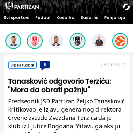
Svi sportovi
Fudbal
Košarka
Saša Ilić
Penjaroja
5
21.5.2026.
21:21
Srpski fudbal
Tanasković odgovorio Terziću:
"Mora da obrati pažnju"
Predsednik JSD Partizan Željko Tanasković
kritikovao je izjavu generalnog direktora
Crvene zvezde Zvezdana Terzića da je
klub iz Ljutice Bogdana "čitavu galaksiju