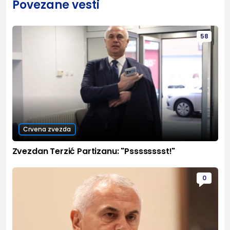
Povezane vesti
58
Crvena zvezda
Zvezdan Terzić Partizanu: "Psssssssst!"
0