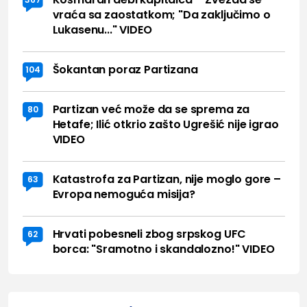
vraća sa zaostatkom; "Da zaključimo o
Lukasenu..." VIDEO
Šokantan poraz Partizana
104
Partizan već može da se sprema za
80
Hetafe; Ilić otkrio zašto Ugrešić nije igrao
VIDEO
Katastrofa za Partizan, nije moglo gore –
63
Evropa nemoguća misija?
Hrvati pobesneli zbog srpskog UFC
62
borca: "Sramotno i skandalozno!" VIDEO