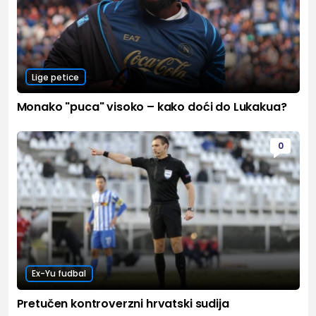
Lige petice
Monako "puca" visoko – kako doći do Lukakua?
0
Ex-Yu fudbal
Pretučen kontroverzni hrvatski sudija