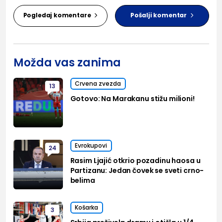
Pogledaj komentare
Pošalji komentar
Možda vas zanima
Crvena zvezda
13
Gotovo: Na Marakanu stižu milioni!
Evrokupovi
24
Rasim Ljajić otkrio pozadinu haosa u
Partizanu: Jedan čovek se sveti crno-
belima
Košarka
3