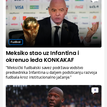
Fudbal
Meksiko stao uz Infantina i
okrenuo leđa KONKAKAF
"Meksički fudbalski savez podržava vodstvo
predsednika Infantina u daljem podsticanju razvoja
fudbala kroz institucionalno jačanje."
0