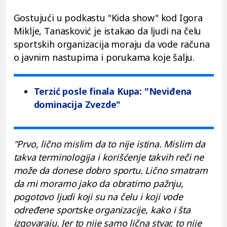
Gostujući u podkastu "Kida show" kod Igora
Miklje, Tanasković je istakao da ljudi na čelu
sportskih organizacija moraju da vode računa
o javnim nastupima i porukama koje šalju.
Terzić posle finala Kupa: "Neviđena
dominacija Zvezde"
"Prvo, lično mislim da to nije istina. Mislim da
takva terminologija i korišćenje takvih reči ne
može da donese dobro sportu. Lično smatram
da mi moramo jako da obratimo pažnju,
pogotovo ljudi koji su na čelu i koji vode
određene sportske organizacije, kako i šta
izgovaraju. Jer to nije samo lična stvar, to nije