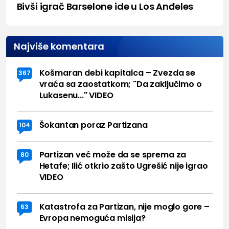
Bivši igrač Barselone ide u Los Anđeles
Najviše komentara
Košmaran debi kapitalca – Zvezda se
367
vraća sa zaostatkom; "Da zaključimo o
Lukasenu..." VIDEO
Šokantan poraz Partizana
104
Partizan već može da se sprema za
80
Hetafe; Ilić otkrio zašto Ugrešić nije igrao
VIDEO
Katastrofa za Partizan, nije moglo gore –
63
Evropa nemoguća misija?