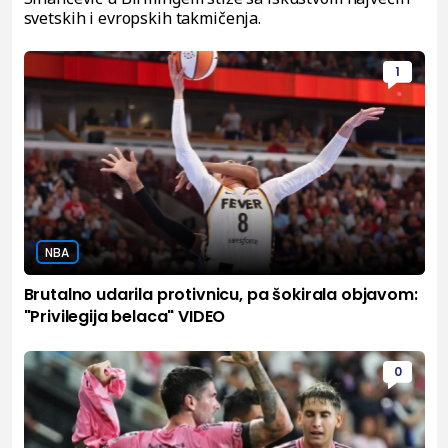
svetskih i evropskih takmičenja.
1
NBA
Brutalno udarila protivnicu, pa šokirala objavom:
"Privilegija belaca" VIDEO
0