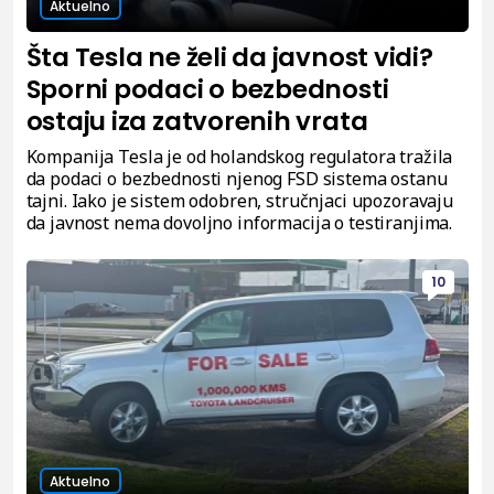
Aktuelno
Šta Tesla ne želi da javnost vidi?
Sporni podaci o bezbednosti
ostaju iza zatvorenih vrata
Kompanija Tesla je od holandskog regulatora tražila
da podaci o bezbednosti njenog FSD sistema ostanu
tajni. Iako je sistem odobren, stručnjaci upozoravaju
da javnost nema dovoljno informacija o testiranjima.
10
Aktuelno