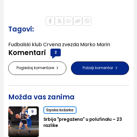
Tagovi:
Fudbalski klub Crvena zvezda
Marko Marin
Komentari
2
Pogledaj komentare
Pošalji komentar
Možda vas zanima
Srpska košarka
9
Srbija "pregažena" u polufinalu – 23
razlike