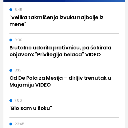
8:45
"Velika takmičenja izvuku najbolje iz
mene"
8:30
Brutalno udarila protivnicu, pa šokirala
objavom: "Privilegija belaca" VIDEO
8:15
Od De Pola za Mesija – dirljiv trenutak u
Majamiju VIDEO
7:56
"Bio sam u šoku"
23:45