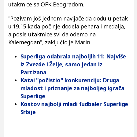
utakmice sa OFK Beogradom.
"Pozivam još jednom navijače da dođu u petak
u 19.15 kada počinje dodela pehara i medalja,
a posle utakmice svi da odemo na
Kalemegdan", zaključio je Marin.
Superliga odabrala najboljih 11: Najviše
iz Zvezde i Želje, samo jedan iz
Partizana
Katai "počistio" konkurenciju: Druga
mladost i priznanje za najboljeg igrača
Superlige
Kostov najbolji mladi fudbaler Superlige
Srbije