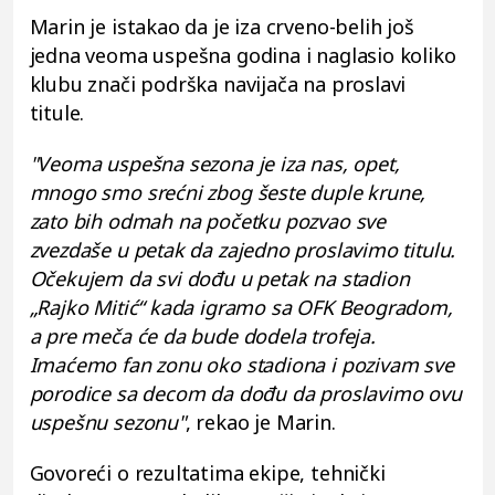
Marin je istakao da je iza crveno-belih još
jedna veoma uspešna godina i naglasio koliko
klubu znači podrška navijača na proslavi
titule.
"Veoma uspešna sezona je iza nas, opet,
mnogo smo srećni zbog šeste duple krune,
zato bih odmah na početku pozvao sve
zvezdaše u petak da zajedno proslavimo titulu.
Očekujem da svi dođu u petak na stadion
„Rajko Mitić“ kada igramo sa OFK Beogradom,
a pre meča će da bude dodela trofeja.
Imaćemo fan zonu oko stadiona i pozivam sve
porodice sa decom da dođu da proslavimo ovu
uspešnu sezonu"
, rekao je Marin.
Govoreći o rezultatima ekipe, tehnički