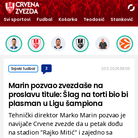
Svi sportovi
Fudbal
Košarka
Teodosić
Stanković
2
20.5.2026.
18:05
Srpski fudbal
Marin pozvao zvezdaše na
proslavu titule: Šlag na torti bio bi
plasman u Ligu šampiona
Tehnički direktor Marko Marin pozvao je
navijače Crvene zvezde da u petak dođu
na stadion "Rajko Mitić" i zajedno sa