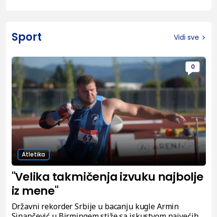
Sport
Vidi sve
0
Atletika
"Velika takmičenja izvuku najbolje
iz mene"
Državni rekorder Srbije u bacanju kugle Armin
Sinančević u Birmingem stiže sa iskustvom najvećih