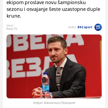
ekipom proslave novu šampionsku
sezonu i osvajanje šeste uzastopne duple
krune.
Izvor:
Autor:
B92.sport
Prva TV
Srdjan Stevanovic/Starsport