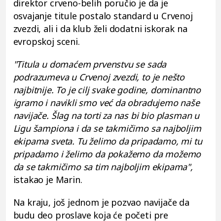
direktor crveno-belih poručio je da je
osvajanje titule postalo standard u Crvenoj
zvezdi, ali i da klub želi dodatni iskorak na
evropskoj sceni.
"Titula u domaćem prvenstvu se sada
podrazumeva u Crvenoj zvezdi, to je nešto
najbitnije. To je cilj svake godine, dominantno
igramo i navikli smo već da obradujemo naše
navijače. Šlag na torti za nas bi bio plasman u
Ligu šampiona i da se takmičimo sa najboljim
ekipama sveta. Tu želimo da pripadamo, mi tu
pripadamo i želimo da pokažemo da možemo
da se takmičimo sa tim najboljim ekipama",
istakao je Marin.
Na kraju, još jednom je pozvao navijače da
budu deo proslave koja će početi pre