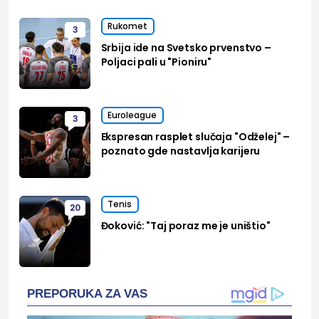
Rukomet
3
Srbija ide na Svetsko prvenstvo –
Poljaci pali u "Pioniru"
Euroleague
3
Ekspresan rasplet slučaja "Odželej" –
poznato gde nastavlja karijeru
Tenis
20
Đoković: "Taj poraz me je uništio"
PREPORUKA ZA VAS