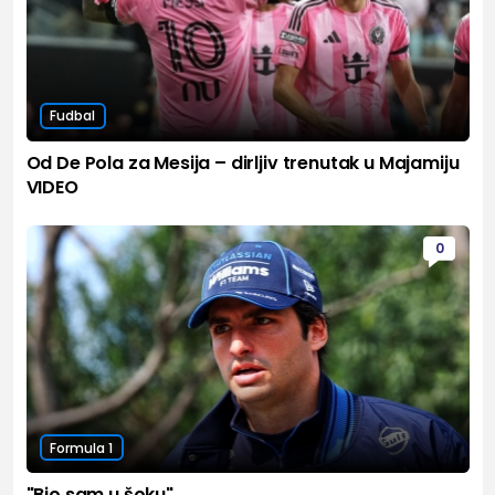
Fudbal
Od De Pola za Mesija – dirljiv trenutak u Majamiju
VIDEO
0
Formula 1
"Bio sam u šoku"