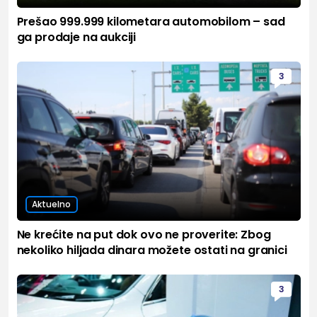
Prešao 999.999 kilometara automobilom – sad
ga prodaje na aukciji
3
Aktuelno
Ne krećite na put dok ovo ne proverite: Zbog
nekoliko hiljada dinara možete ostati na granici
3