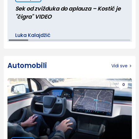
Sek od zvižduka do aplauza – Kostić je
"čigra" VIDEO
Luka Kalajdžić
Automobili
Vidi sve
0