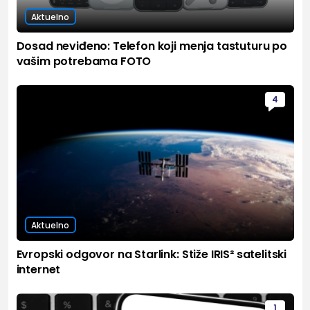
Aktuelno
Dosad neviđeno: Telefon koji menja tastuturu po
vašim potrebama FOTO
4
Aktuelno
Evropski odgovor na Starlink: Stiže IRIS² satelitski
internet
1