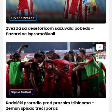
Crvena zvezda
Zvezda sa desetoricom sačuvala pobedu –
Pazarci se ispromašivali
0
Srpski fudbal
Radnički proradio pred praznim tribinama –
Zemun upisao treći poraz