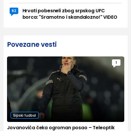
Hrvati pobesneli zbog srpskog UFC
62
borca: "Sramotno i skandalozno!" VIDEO
Povezane vesti
1
Srpski fudbal
Jovanovića čeka ogroman posao – Teleoptik