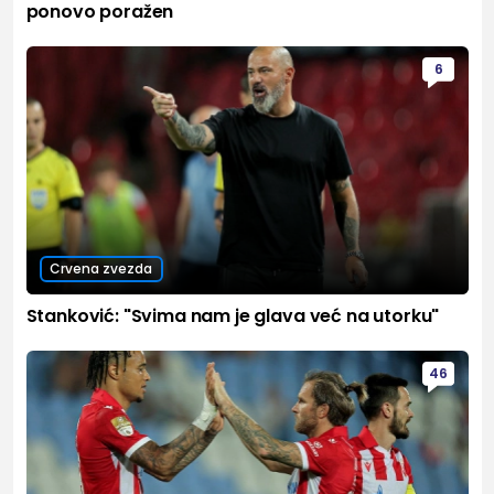
ponovo poražen
6
Crvena zvezda
Stanković: "Svima nam je glava već na utorku"
46