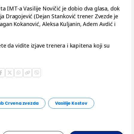
sta IMT-a Vasilije Novičić je dobio dva glasa, dok
ja Dragojević (Dejan Stanković trener Zvezde je
ragan Kokanović, Aleksa Kuljanin, Adem Avdić i
e da vidite izjave trenera i kapitena koji su
lub Crvena zvezda
Vasilije Kostov