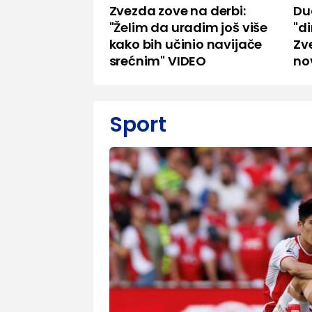
Zvezda zove na derbi:
Du
"Želim da uradim još više
"di
kako bih učinio navijače
Zv
srećnim" VIDEO
no
Sport