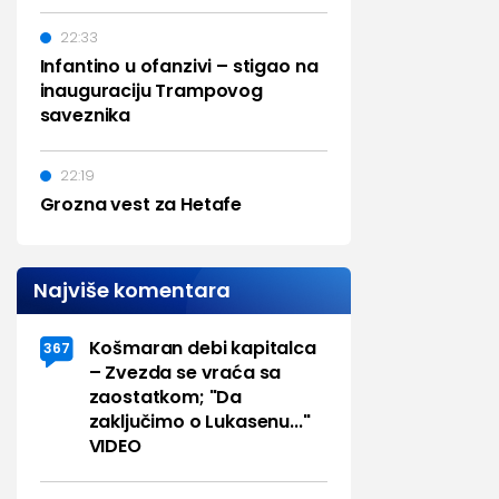
22:33
Infantino u ofanzivi – stigao na
inauguraciju Trampovog
saveznika
22:19
Grozna vest za Hetafe
Najviše komentara
Košmaran debi kapitalca
367
– Zvezda se vraća sa
zaostatkom; "Da
zaključimo o Lukasenu..."
VIDEO