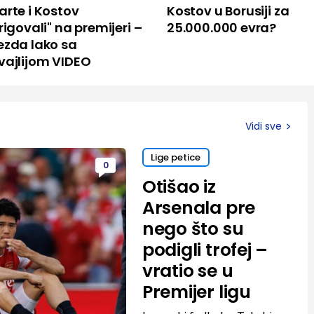
arte i Kostov
Kostov u Borusiji za
rigovali" na premijeri –
25.000.000 evra?
ezda lako sa
vajlijom VIDEO
Vidi sve
Lige petice
0
Otišao iz
Arsenala pre
nego što su
podigli trofej –
vratio se u
Premijer ligu