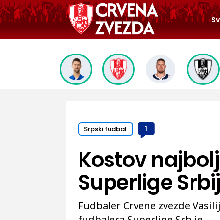
Sv
Srpski fudbal
1
Kostov najbolj
Superlige Srbi
Fudbaler Crvene zvezde Vasili
fudbalera Superlige Srbije.