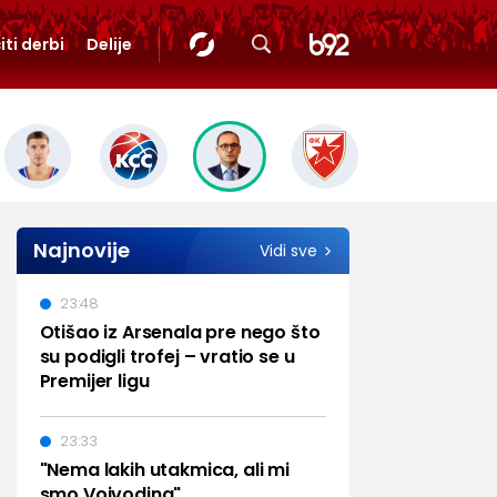
iti derbi
Delije
Najnovije
Vidi sve
23:48
Otišao iz Arsenala pre nego što
su podigli trofej – vratio se u
Premijer ligu
23:33
"Nema lakih utakmica, ali mi
smo Vojvodina"