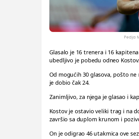
Pedja 
Glasalo je 16 trenera i 16 kapitena
ubedljivo je pobedu odneo Kostov
Od mogućih 30 glasova, pošto ne m
je dobio čak 24.
Zanimljivo, za njega je glasao i k
Kostov je ostavio veliki trag i na
završio sa duplom krunom i pozivo
On je odigrao 46 utakmica ove sezo