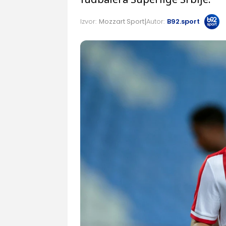
Izvor:
Mozzart Sport
Autor:
B92.sport