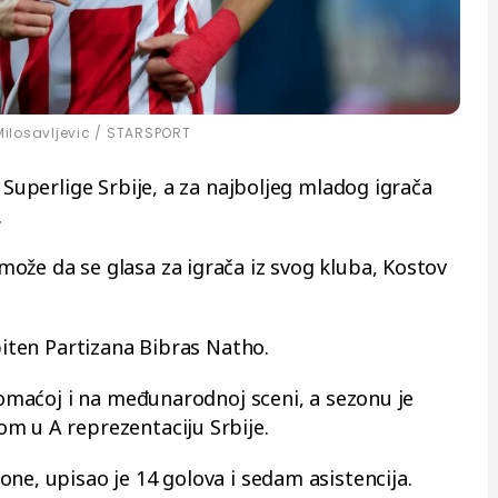
Milosavljevic / STARSPORT
 Superlige Srbije, a za najboljeg mladog igrača
.
ože da se glasa za igrača iz svog kluba, Kostov
apiten Partizana Bibras Natho.
 domaćoj i na međunarodnoj sceni, a sezonu je
m u A reprezentaciju Srbije.
ne, upisao je 14 golova i sedam asistencija.