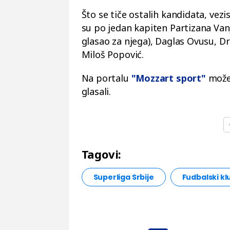
Što se tiče ostalih kandidata, vezi
su po jedan kapiten Partizana Van
glasao za njega), Daglas Ovusu, D
Miloš Popović.
Na portalu
"Mozzart sport"
možet
glasali.
Tagovi:
Superliga Srbije
Fudbalski k