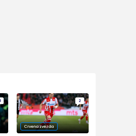
8
2
Crvena zvezda