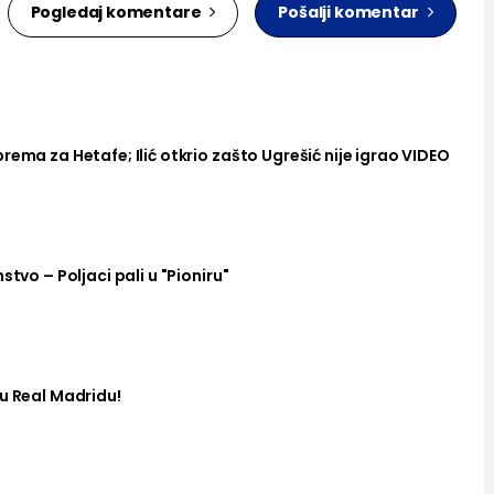
Pogledaj komentare
Pošalji komentar
rema za Hetafe; Ilić otkrio zašto Ugrešić nije igrao VIDEO
stvo – Poljaci pali u "Pioniru"
u Real Madridu!