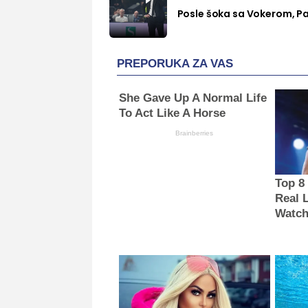
Posle šoka sa Vokerom, Pa
PREPORUKA ZA VAS
She Gave Up A Normal Life
To Act Like A Horse
Brainberries
Top 8
Real 
Watch