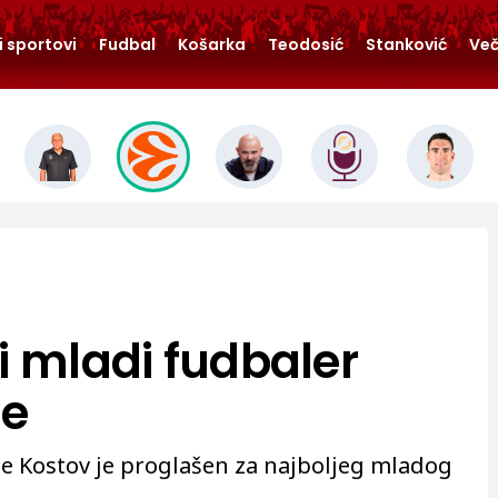
i sportovi
Fudbal
Košarka
Teodosić
Stanković
Več
i mladi fudbaler
je
je Kostov je proglašen za najboljeg mladog