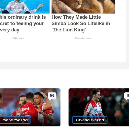
is ordinary drink is
How They Made Little
cret to feeling your
Simba Look So Lifelike in
every day
'The Lion King'
CTA Love
Brainberries
56
1
Crvena zvezda
Crvena zvezda