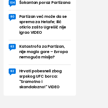
Šokantan poraz Partizana
104
Partizan već može da se
80
sprema za Hetafe; Ilić
otkrio zašto Ugrešić nije
igrao VIDEO
Katastrofa za Partizan,
63
nije moglo gore – Evropa
nemoguća misija?
Hrvati pobesneli zbog
62
srpskog UFC borca:
"Sramotno i
skandalozno!" VIDEO