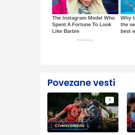
The Instagram Model Who
Why th
Spent A Fortune To Look
the se
Like Barbie
best 
Brainberries
Povezane vesti
1
Crvena zvezda