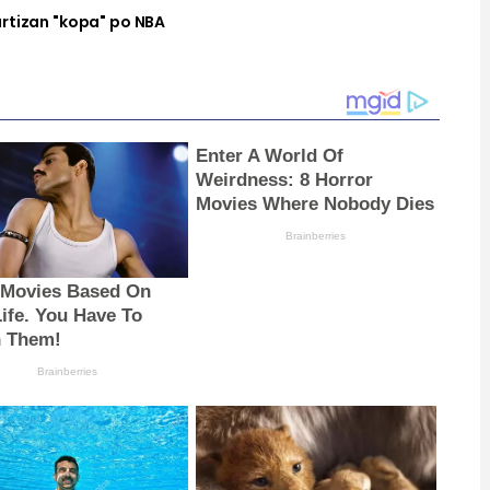
rtizan "kopa" po NBA
Enter A World Of
Weirdness: 8 Horror
Movies Where Nobody Dies
Brainberries
 Movies Based On
Life. You Have To
 Them!
Brainberries