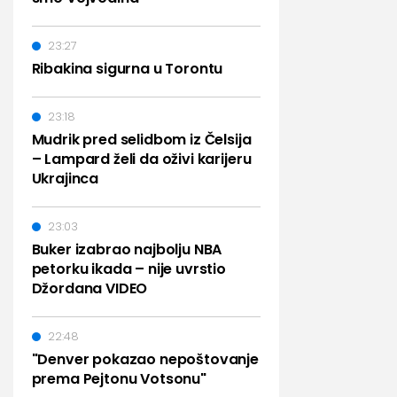
23:27
Ribakina sigurna u Torontu
23:18
Mudrik pred selidbom iz Čelsija
– Lampard želi da oživi karijeru
Ukrajinca
23:03
Buker izabrao najbolju NBA
petorku ikada – nije uvrstio
Džordana VIDEO
22:48
"Denver pokazao nepoštovanje
prema Pejtonu Votsonu"