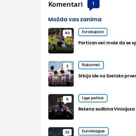
Komentari
1
Možda vas zanima
Evrokupovi
80
Partizan već može da se sp
Rukomet
2
Srbija ide na Svetsko prven
Lige petice
6
Rešena sudbina Vinisijusa 
Euroleague
23