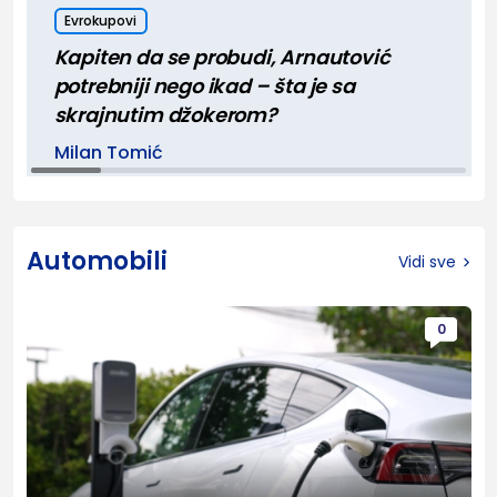
Evrokupovi
Kapiten da se probudi, Arnautović
potrebniji nego ikad – šta je sa
skrajnutim džokerom?
Milan Tomić
Automobili
Vidi sve
0