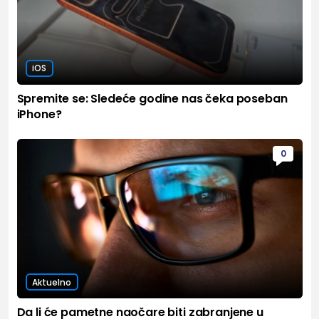
iOS
Spremite se: Sledeće godine nas čeka poseban
iPhone?
0
Aktuelno
Da li će pametne naočare biti zabranjene u