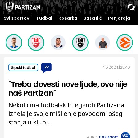
Svi sportovi
Fudbal
Košarka
Saša Ilić
Penjaroja
22
4.5.2024.
23:40
Srpski fudbal
"Treba dovesti nove ljude, ovo nije
naš Partizan"
Nekolicina fudbalskih legendi Partizana
iznela je svoje mišljenje povodom lošeg
stanja u klubu.
Autor:
B92.sport