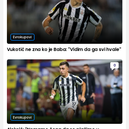
Evrokupovi
Vukotić ne zna ko je Baba: "Vidim da ga svi hvale"
0
Evrokupovi