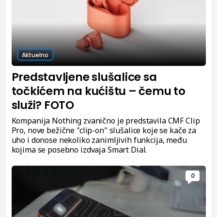
Aktuelno
Predstavljene slušalice sa
točkićem na kućištu – čemu to
služi? FOTO
Kompanija Nothing zvanično je predstavila CMF Clip
Pro, nove bežične "clip-on" slušalice koje se kače za
uho i donose nekoliko zanimljivih funkcija, među
kojima se posebno izdvaja Smart Dial.
0