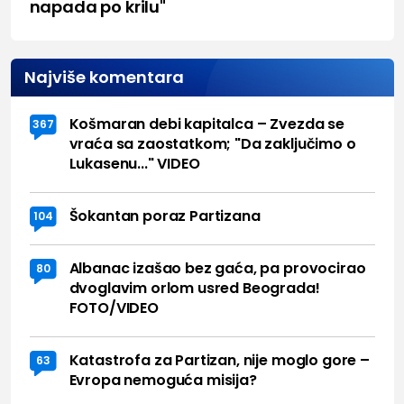
napada po krilu"
Najviše komentara
Košmaran debi kapitalca – Zvezda se
367
vraća sa zaostatkom; "Da zaključimo o
Lukasenu..." VIDEO
Šokantan poraz Partizana
104
Albanac izašao bez gaća, pa provocirao
80
dvoglavim orlom usred Beograda!
FOTO/VIDEO
Katastrofa za Partizan, nije moglo gore –
63
Evropa nemoguća misija?