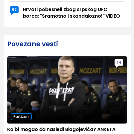
Hrvati pobesneli zbog srpskog UFC
62
borca: "Sramotno i skandalozno!" VIDEO
Povezane vesti
14
Partizan
Ko bi mogao da nasledi Blagojevića? ANKETA