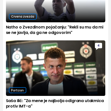
Crvena zvezda
Natho o Zvezdinom pojačanju: "Rekli su mu da mi
se ne javlja, da ga ne odgovorim"
4
Partizan
Saša Ilić: "Za mene je najbolja odigrana utakmica
protiv IMT-a"