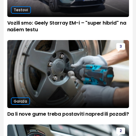
Testovi
Vozili smo: Geely Starray EM-i – "super hibrid" na
našem testu
3
Garaža
Da li nove gume treba postaviti napred ili pozadi?
2