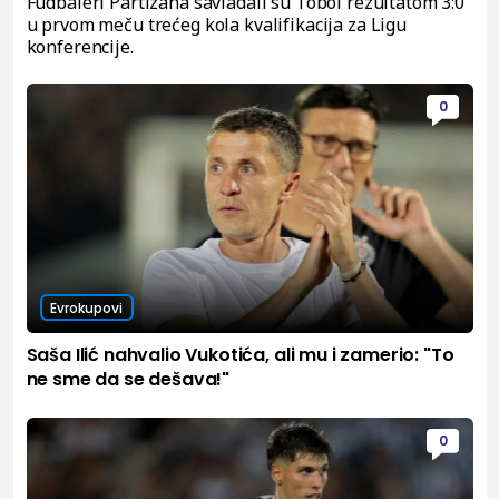
Fudbaleri Partizana savladali su Tobol rezultatom 3:0
u prvom meču trećeg kola kvalifikacija za Ligu
konferencije.
0
Evrokupovi
Saša Ilić nahvalio Vukotića, ali mu i zamerio: "To
ne sme da se dešava!"
0