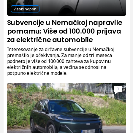
Visoki napon
Subvencije u Nemačkoj napravile
pomamu: Više od 100.000 prijava
za električne automobile
Interesovanje za državne subvencije u Nemačkoj
premašilo je očekivanja. Za manje od tri meseca
podneto je više od 100.000 zahteva za kupovinu
električnih automobila, a većina se odnosi na
potpuno električne modele.
1