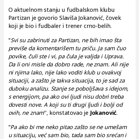
O aktuelnom stanju u fudbalskom klubu
Partizan je govorio Slaviša Jokanović, čovek
koji je bio i fudbaler i trener crno-belih.
''
Svi su zabrinuti za Partizan, ne bih imao šta
previše da komentarišem tu priču. Ja sam čuo
povike, čuli ste i vi, pa čula je valjda i Uprava.
Da li oni misle da dobro rade, ne znam. Ali nije
ni njima lako, nije lako voditi klub u ovakvoj
situaciji, a zašto je takva situacija, to je sad za
duboku analizu. Stanje se poboljšava s idejom,
s energijom, pa ako ovi ljudi nisu dobri treba
dovesti nove. A koji su ti drugi ljudi i bolji od
ovih, ne znam
'', konstatovao je
Jokanović
.
"
Pa ako bi me neko pitao zašto se ne umešam
u situaciju, već sam bio, tada sam bio srećan i