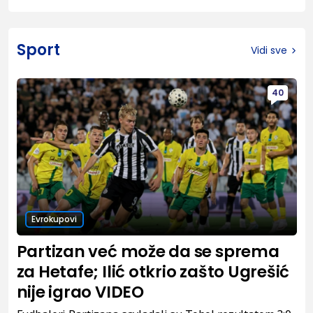
Sport
Vidi sve
40
Evrokupovi
Partizan već može da se sprema
za Hetafe; Ilić otkrio zašto Ugrešić
nije igrao VIDEO