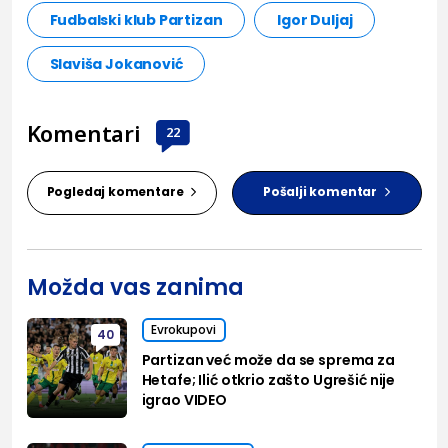
Fudbalski klub Partizan
Igor Duljaj
Slaviša Jokanović
Komentari
22
Pogledaj komentare
Pošalji komentar
Možda vas zanima
Evrokupovi
40
Partizan već može da se sprema za
Hetafe; Ilić otkrio zašto Ugrešić nije
igrao VIDEO