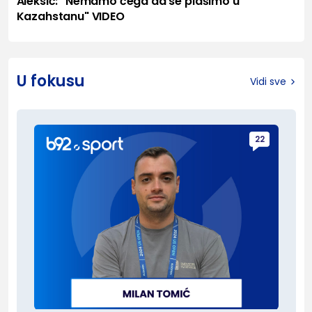
Aleksić: "Nemamo čega da se plašimo u
Kazahstanu" VIDEO
U fokusu
Vidi sve
22