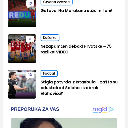
Crvena zvezda
13
Gotovo: Na Marakanu stižu milioni!
Košarka
3
Nezapamćen debakl Hrvatske – 75
razlike! VIDEO
Fudbal
13
Stigla potvrda iz Istanbula – zašto su
odustali od Salaha i izabrali
Vlahovića?
PREPORUKA ZA VAS