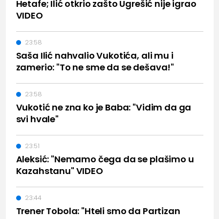
Hetafe; Ilić otkrio zašto Ugrešić nije igrao
VIDEO
23:58
Saša Ilić nahvalio Vukotića, ali mu i
zamerio: "To ne sme da se dešava!"
23:58
Vukotić ne zna ko je Baba: "Vidim da ga
svi hvale"
23:51
Aleksić: "Nemamo čega da se plašimo u
Kazahstanu" VIDEO
23:44
Trener Tobola: "Hteli smo da Partizan