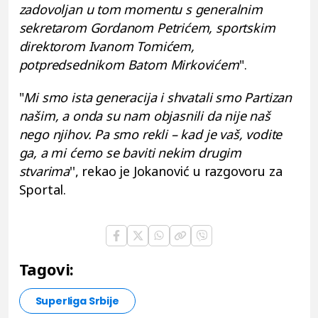
zadovoljan u tom momentu s generalnim
sekretarom Gordanom Petrićem, sportskim
direktorom Ivanom Tomićem,
potpredsednikom Batom Mirkovićem
".
"
Mi smo ista generacija i shvatali smo Partizan
našim, a onda su nam objasnili da nije naš
nego njihov. Pa smo rekli – kad je vaš, vodite
ga, a mi ćemo se baviti nekim drugim
stvarima
'', rekao je Jokanović u razgovoru za
Sportal.
Tagovi:
Superliga Srbije