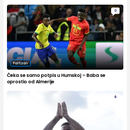
0
Partizan
Čeka se samo potpis u Humskoj – Baba se
oprostio od Almerije
6