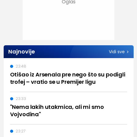
Najnovije
Vidi sve
23:48
Otišao iz Arsenala pre nego što su podigli
trofej – vratio se u Premijer ligu
23:33
"Nema lakih utakmica, ali mi smo
Vojvodina"
23:27