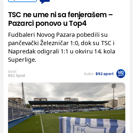
TSC ne ume ni sa fenjerašem –
Pazarci ponovo u Top4
Fudbaleri Novog Pazara pobedili su
pančevački Železničar 1:0, dok su TSC i
Napredak odigrali 1:1 u okviru 14. kola
Superlige.
Izvor:
Autor:
B92.sport
B92.Sport