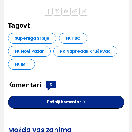
Tagovi:
Superliga Srbije
FK TSC
FK Novi Pazar
FK Napredak Kruševac
FK IMT
Komentari
0
Pošalji komentar
Možda vas zanima