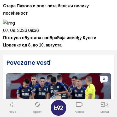
Стара Пазова и овог лета бележи велику
посећеност
07. 08. 2026 09:36
Потпуна обустава саобраћаја између Куле и
Црвенке од 8. до 10. августа
Povezane vesti
3
✕
Novo
Sport
Video
Menu