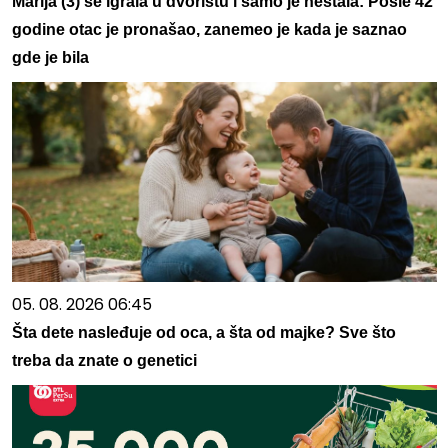
Marija (3) se igrala u dvorištu i samo je nestala: Posle 42
godine otac je pronašao, zanemeo je kada je saznao
gde je bila
05. 08. 2026 06:45
Šta dete nasleđuje od oca, a šta od majke? Sve što
treba da znate o genetici