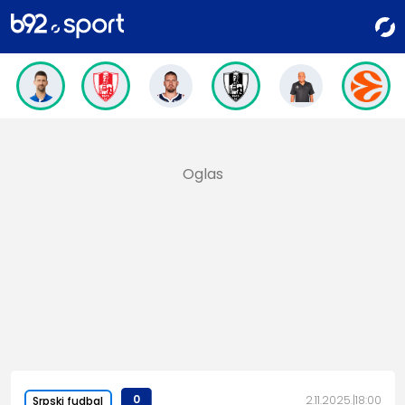
0
2.11.2025.
18:00
Srpski fudbal