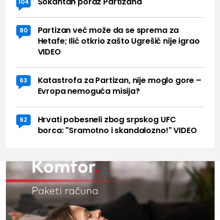
Šokantan poraz Partizana
104
Partizan već može da se sprema za
80
Hetafe; Ilić otkrio zašto Ugrešić nije igrao
VIDEO
Katastrofa za Partizan, nije moglo gore –
63
Evropa nemoguća misija?
Hrvati pobesneli zbog srpskog UFC
62
borca: "Sramotno i skandalozno!" VIDEO