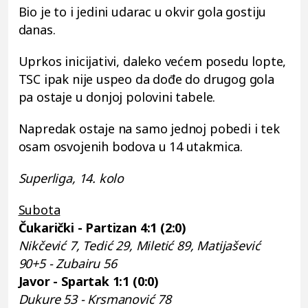
Bio je to i jedini udarac u okvir gola gostiju
danas.
Uprkos inicijativi, daleko većem posedu lopte,
TSC ipak nije uspeo da dođe do drugog gola
pa ostaje u donjoj polovini tabele.
Napredak ostaje na samo jednoj pobedi i tek
osam osvojenih bodova u 14 utakmica.
Superliga, 14. kolo
Subota
Čukarički - Partizan 4:1 (2:0)
Nikčević 7, Tedić 29, Miletić 89, Matijašević
90+5 - Zubairu 56
Javor - Spartak 1:1 (0:0)
Dukure 53 - Krsmanović 78