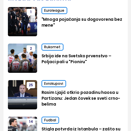
Euroleague
1
"Mnoga pojačanja su dogovorena bez
mene"
Rukomet
2
Srbija ide na Svetsko prvenstvo –
Poljaci pali u "Pioniru"
Evrokupovi
25
Rasim Ljajić otkrio pozadinu haosa u
Partizanu: Jedan čovek se sveti crno-
belima
Fudbal
14
Stigla potvrda iz Istanbula – zašto su