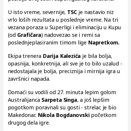
U isto vreme, severnije,
TSC
je nastavio niz
vrlo loših rezultata u poslednje vreme. Na tri
vezana poraza u Superligi i eliminaciju u Kupu
(od
Grafičara
) nadovezao se i remi sa
poslednjeplasiranim timom lige
Napretkom.
Ekipa trenera
Darija Kalezića
je bila bolja,
opasnija, konkretnija, ali sve je to bilo uzalud -
nedostajala je bolja, preciznija i mirnija igra u
završnici napada.
Domaći su vodili od 27. minuta lepim golom
Australijanca
Sarpeta Singa
, a još lepšim
pogotkom poravnali su gosti - strelac je bio
Makedonac
Nikola Bogdanovski
početkom
drugog dela igre.