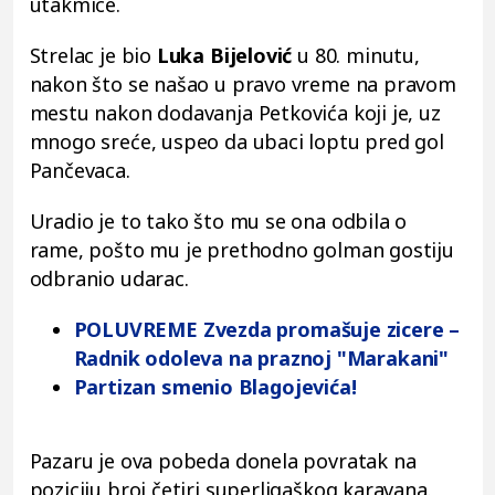
utakmice.
Strelac je bio
Luka Bijelović
u 80. minutu,
nakon što se našao u pravo vreme na pravom
mestu nakon dodavanja Petkovića koji je, uz
mnogo sreće, uspeo da ubaci loptu pred gol
Pančevaca.
Uradio je to tako što mu se ona odbila o
rame, pošto mu je prethodno golman gostiju
odbranio udarac.
POLUVREME Zvezda promašuje zicere –
Radnik odoleva na praznoj "Marakani"
Partizan smenio Blagojevića!
Pazaru je ova pobeda donela povratak na
poziciju broj četiri superligaškog karavana.