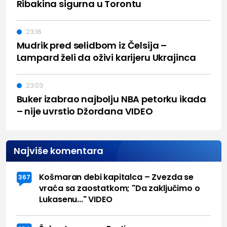
Ribakina sigurna u Torontu
23:18
Mudrik pred selidbom iz Čelsija –
Lampard želi da oživi karijeru Ukrajinca
23:03
Buker izabrao najbolju NBA petorku ikada
– nije uvrstio Džordana VIDEO
Najviše komentara
Košmaran debi kapitalca – Zvezda se
367
vraća sa zaostatkom; "Da zaključimo o
Lukasenu..." VIDEO