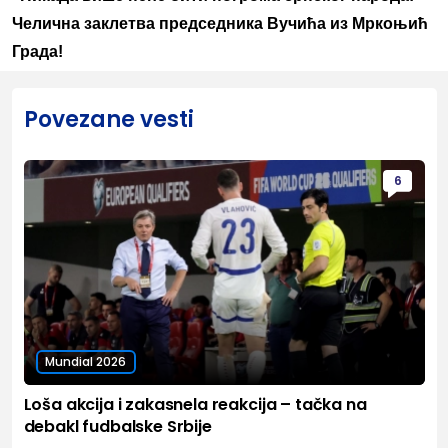
Челична заклетва председника Вучића из Мркоњић
Града!
Povezane vesti
6
Mundial 2026
Loša akcija i zakasnela reakcija – tačka na
debakl fudbalske Srbije