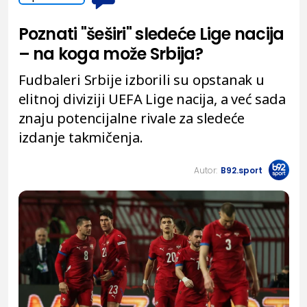
Poznati "šeširi" sledeće Lige nacija
– na koga može Srbija?
Fudbaleri Srbije izborili su opstanak u
elitnoj diviziji UEFA Lige nacija, a već sada
znaju potencijalne rivale za sledeće
izdanje takmičenja.
Autor:
B92.sport