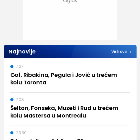
Najnovije
Vidi sve
7:27
Gof, Ribakina, Pegula i Jović u trećem
kolu Toronta
7:08
Šelton, Fonseka, Muzeti i Rud u trećem
kolu Mastersa u Montrealu
23:50