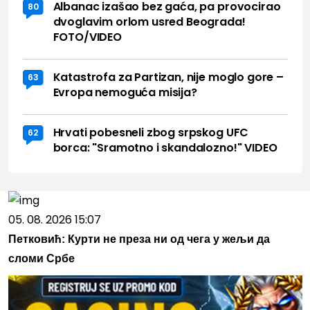
Albanac izašao bez gaća, pa provocirao
80
dvoglavim orlom usred Beograda!
FOTO/VIDEO
Katastrofa za Partizan, nije moglo gore –
63
Evropa nemoguća misija?
Hrvati pobesneli zbog srpskog UFC
62
borca: "Sramotno i skandalozno!" VIDEO
05. 08. 2026 15:07
Петковић: Курти не преза ни од чега у жељи да
сломи Србе