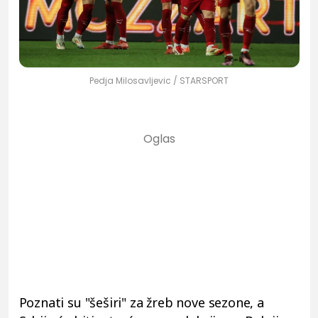
Pedja Milosavljevic / STARSPORT
Poznati su "šeširi" za žreb nove sezone, a