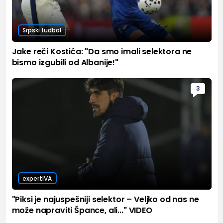
Srpski fudbal
Jake reči Kostića: "Da smo imali selektora ne
bismo izgubili od Albanije!"
3
expertIVA
"Piksi je najuspešniji selektor – Veljko od nas ne
može napraviti Špance, ali..." VIDEO