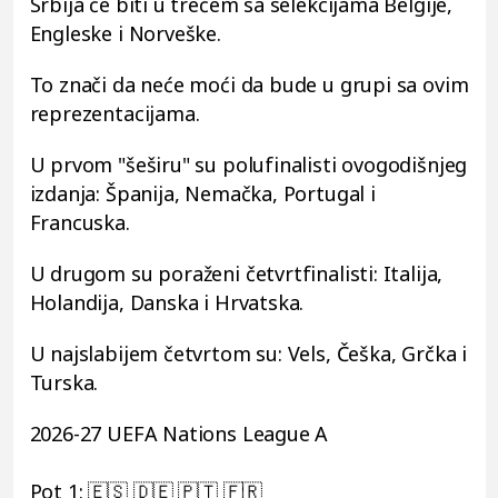
Srbija će biti u trećem sa selekcijama Belgije,
Engleske i Norveške.
To znači da neće moći da bude u grupi sa ovim
reprezentacijama.
U prvom "šeširu" su polufinalisti ovogodišnjeg
izdanja: Španija, Nemačka, Portugal i
Francuska.
U drugom su poraženi četvrtfinalisti: Italija,
Holandija, Danska i Hrvatska.
U najslabijem četvrtom su: Vels, Češka, Grčka i
Turska.
2026-27 UEFA Nations League A
Pot 1: 🇪🇸 🇩🇪 🇵🇹 🇫🇷