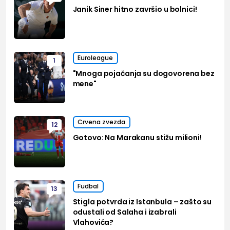
Janik Siner hitno završio u bolnici!
Euroleague
1
"Mnoga pojačanja su dogovorena bez
mene"
Crvena zvezda
12
Gotovo: Na Marakanu stižu milioni!
Fudbal
13
Stigla potvrda iz Istanbula – zašto su
odustali od Salaha i izabrali
Vlahovića?