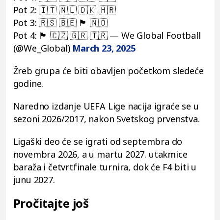
Pot 2: 🇮🇹 🇳🇱 🇩🇰 🇭🇷
Pot 3: 🇷🇸 🇧🇪 🏴󠁧󠁢󠁥󠁮󠁧󠁿 🇳🇴
Pot 4: 🏴󠁧󠁢󠁷󠁬󠁳󠁿 🇨🇿 🇬🇷 🇹🇷 — We Global Football
(@We_Global)
March 23, 2025
Žreb grupa će biti obavljen početkom sledeće
godine.
Naredno izdanje UEFA Lige nacija igraće se u
sezoni 2026/2017, nakon Svetskog prvenstva.
Ligaški deo će se igrati od septembra do
novembra 2026, a u martu 2027. utakmice
baraža i četvrtfinale turnira, dok će F4 biti u
junu 2027.
Pročitajte još