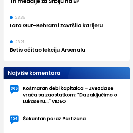
Tri medalje za Srbiju na EP
23:35
Lara Gut-Behrami završila karijeru
23:21
Betis očitao lekciju Arsenalu
Najviše komentara
Košmaran debi kapitalca – Zvezda se
365
vraća sa zaostatkom; "Da zaključimo o
Lukasenu..." VIDEO
Šokantan poraz Partizana
104