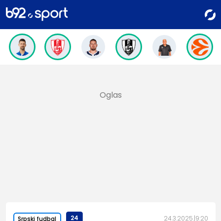
24
24.3.2025.
9:20
Srpski fudbal