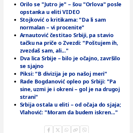
Orilo se "Jutro je" – šou "Orlova" posle
opstanka u eliti VIDEO
Stojković o kritikama: "Da li sam
normalan – vi procenite"
Arnautović čestitao Srbiji, pa stavio
tačku na priče o Zvezdi: "Poštujem ih,
zvezdaš sam, ali..."
Dva lica Srbije – bilo je očajno, završilo
se sjajno
Piksi: "B divizija je po našoj meri"
Rade Bogdanović opleo po Srbiji: "Pa
sine, uzmi je i okreni – gol je na drugoj
strani"
Srbija ostala u eliti – od očaja do sjaja;
Vlahović: "Moram da budem iskren..."