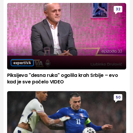
32
expertIVA
Piksijeva "desna ruka" ogolila krah Srbije – evo
kad je sve počelo VIDEO
50