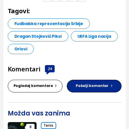
Tagovi:
Fudbalska reprezentacija Srbije
Dragan Stojković Piksi
UEFA Liga nacija
Orlovi
Komentari
24
Pogledaj komentare
Pošalji komentar
Možda vas zanima
Tenis
8