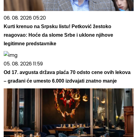
06. 08. 2026 05:20
Kurti krenuo na Srpsku listu! Petković žestoko
reagovao: Hoće da slome Srbe i uklone njihove
legitimne predstavnike
05. 08. 2026 11:59
Od 17. avgusta država plaća 70 odsto cene ovih lekova
– građani će umesto 6.000 izdvajati znatno manje