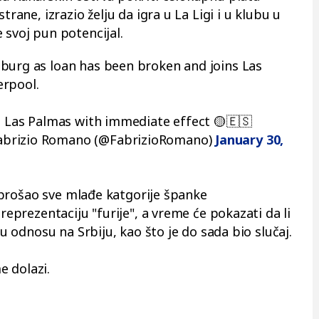
trane, izrazio želju da igra u La Ligi i u klubu u
 svoj pun potencijal.
lzburg as loan has been broken and joins Las
erpool.
in Las Palmas with immediate effect 🟡🇪🇸
brizio Romano (@FabrizioRomano)
January 30,
i, prošao sve mlađe katgorije španke
 reprezentaciju "furije", a vreme će pokazati da li
 u odnosu na Srbiju, kao što je do sada bio slučaj.
 dolazi.