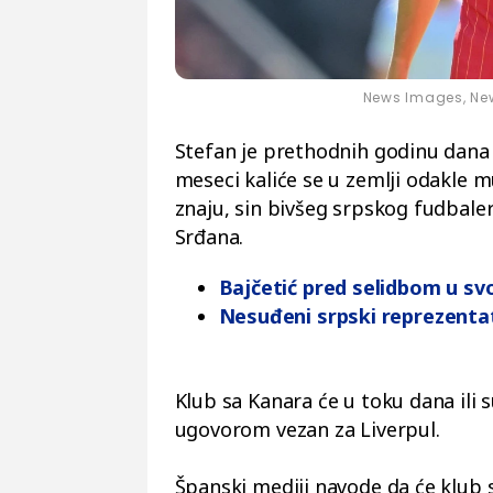
News Images, New
Stefan je prethodnih godinu dana
meseci kaliće se u zemlji odakle m
znaju, sin bivšeg srpskog fudbaler
Srđana.
Bajčetić pred selidbom u sv
Nesuđeni srpski reprezentat
Klub sa Kanara će u toku dana ili s
ugovorom vezan za Liverpul.
Španski mediji navode da će klub 