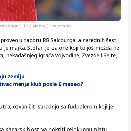
s Images LTD / Alamy / Profimedia
 proveo u taboru RB Salcburga, a narednih šest
u je majka. Stefan je, za one koji to još možda ne
a, nekadašnjeg igrača Vojvodine, Zvezde i Selte,
oju zemlju
ivac menja klub posle 6 meseci?
utra, ozvaničiti saradnju sa fudbalerom koji je
sa Kanarskih ostrva pokriti celokupnu platu