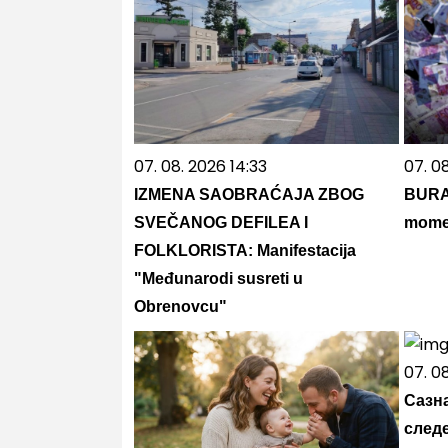
07. 08. 2026 14:33
07. 0
IZMENA SAOBRAĆAJA ZBOG
BURA
SVEČANOG DEFILEA I
momen
FOLKLORISTA: Manifestacija
"Međunarodi susreti u
Obrenovcu"
07. 0
Сазн
следе