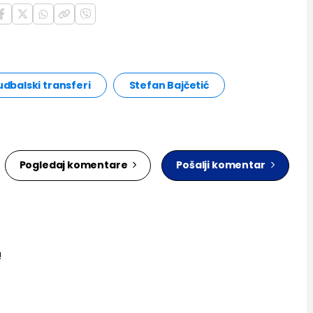
udbalski transferi
Stefan Bajčetić
Pogledaj komentare
Pošalji komentar
!