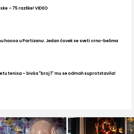
ke – 75 razlike! VIDEO
nu haosa u Partizanu: Jedan čovek se sveti crno-belima
tu tenisa – bivša "broj 1" mu se odmah suprotstavila!