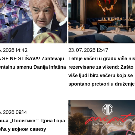
8. 2026 14:42
23. 07. 2026 12:47
 SE NE STIŠAVA! Zahtevaju
Letnje večeri u gradu više ni
talnu smenu Đanija Infatina
rezervisane za vikend: Zašto
više ljudi bira večeru koja se
spontano pretvori u druženje
8. 2026 09:14
ања „Политике”: Црна Гора
ћа у војном савезу