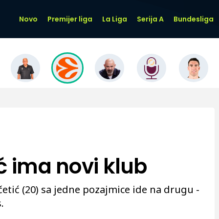
Novo
Premijer liga
La Liga
Serija A
Bundesliga
ć ima novi klub
etić (20) sa jedne pozajmice ide na drugu -
.