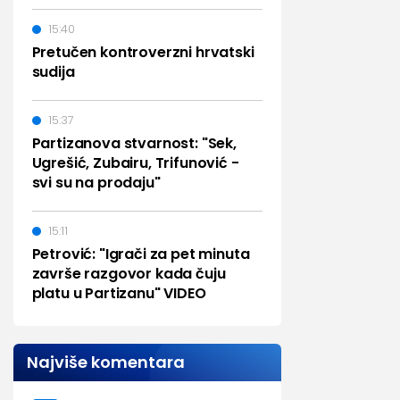
15:40
Pretučen kontroverzni hrvatski
sudija
15:37
Partizanova stvarnost: "Sek,
Ugrešić, Zubairu, Trifunović -
svi su na prodaju"
15:11
Petrović: "Igrači za pet minuta
završe razgovor kada čuju
platu u Partizanu" VIDEO
Najviše komentara