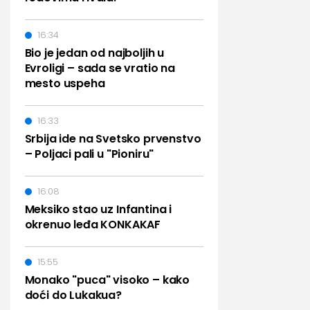
16:34
Bio je jedan od najboljih u
Evroligi – sada se vratio na
mesto uspeha
16:33
Srbija ide na Svetsko prvenstvo
– Poljaci pali u "Pioniru"
16:08
Meksiko stao uz Infantina i
okrenuo leđa KONKAKAF
15:55
Monako "puca" visoko – kako
doći do Lukakua?