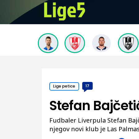
Lige petice
17
Stefan Bajčeti
Fudbaler Liverpula Stefan Bajč
njegov novi klub je Las Palmas