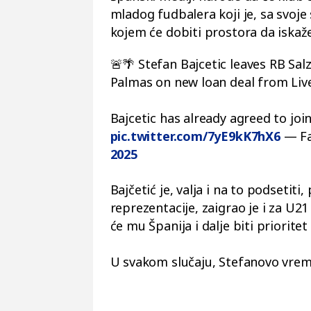
mladog fudbalera koji je, sa svoje s
kojem će dobiti prostora da iskaže
🚨🌴 Stefan Bajcetic leaves RB Sa
Palmas on new loan deal from Liv
Bajcetic has already agreed to jo
pic.twitter.com/7yE9kK7hX6
— Fa
2025
Bajčetić je, valja i na to podsetit
reprezentacije, zaigrao je i za U21
će mu Španija i dalje biti prioritet
U svakom slučaju, Stefanovo vreme