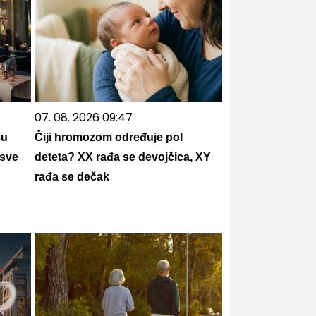
07. 08. 2026 09:47
su
Čiji hromozom određuje pol
 sve
deteta? XX rađa se devojčica, XY
rađa se dečak