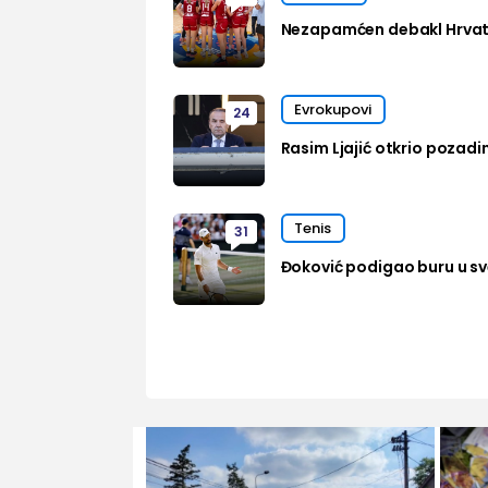
Nezapamćen debakl Hrvats
Evrokupovi
24
Rasim Ljajić otkrio pozadi
Tenis
31
Đoković podigao buru u sve