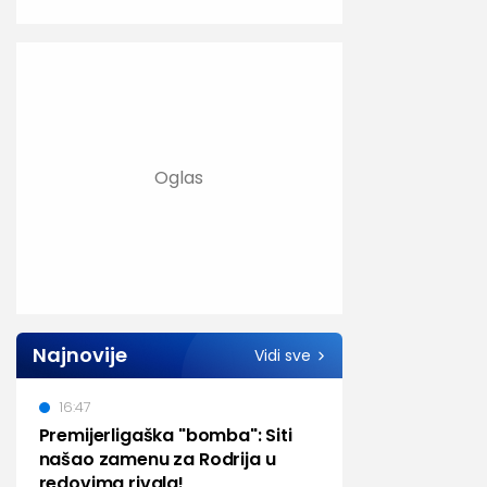
Najnovije
Vidi sve
16:47
Premijerligaška "bomba": Siti
našao zamenu za Rodrija u
redovima rivala!