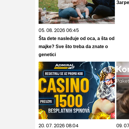
Загр
05. 08. 2026 06:45
Šta dete nasleđuje od oca, a šta od
majke? Sve što treba da znate o
genetici
20. 07. 2026 08:04
09. 0