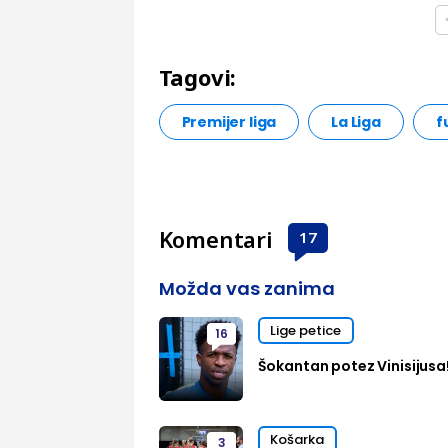
Tagovi:
Premijer liga
La Liga
f
Komentari
17
Možda vas zanima
Lige petice
16
Šokantan potez Vinisijusa
Košarka
3