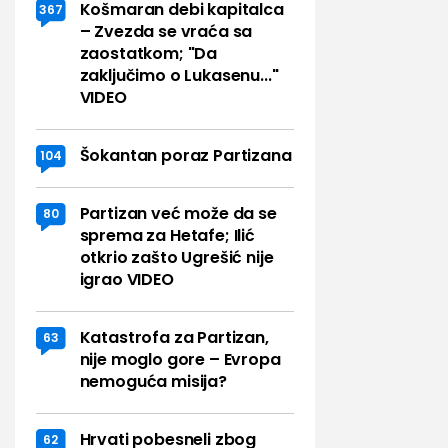
Košmaran debi kapitalca
367
– Zvezda se vraća sa
zaostatkom; "Da
zaključimo o Lukasenu..."
VIDEO
Šokantan poraz Partizana
104
Partizan već može da se
80
sprema za Hetafe; Ilić
otkrio zašto Ugrešić nije
igrao VIDEO
Katastrofa za Partizan,
63
nije moglo gore – Evropa
nemoguća misija?
Hrvati pobesneli zbog
62