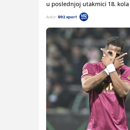
u poslednjoj utakmici 18. kol
Autor:
B92.sport