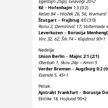
Egeštajn 25(p), Gilavogi 20+2
Kil
–
Hofenhajm
1:3 (0:2)
Kelati 84 – Hložek 26, 56, Kramari
Štutgart
–
Frajbrug
4:0 (3:0)
Ronu 2, Demirović 17, Voltemade 
Leverkuzen
–
Borusija Menheng
Virc 32, 62, Šik 74 – Klajdinst 90+1
Nedelja:
Union Berlin
–
Majnc 2:1 (2:1)
Olerbah 1, Skov 24p – Amiri 5
Verder Bremen
–
Augzburg 0:2 (0
Esende 5, 45+1
Petak:
Ajntraht Frankfurt
–
Borusija D
Ekitike 18. Hojlund 90+2