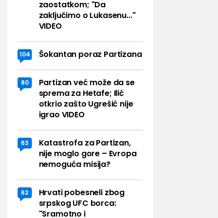
zaostatkom; "Da
zaključimo o Lukasenu..."
VIDEO
Šokantan poraz Partizana
104
Partizan već može da se
80
sprema za Hetafe; Ilić
otkrio zašto Ugrešić nije
igrao VIDEO
Katastrofa za Partizan,
63
nije moglo gore – Evropa
nemoguća misija?
Hrvati pobesneli zbog
62
srpskog UFC borca:
"Sramotno i