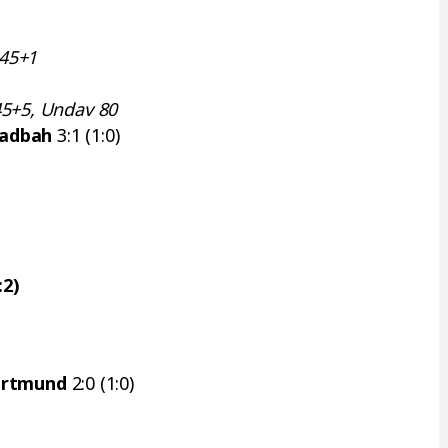
ć 45+1
45+5, Undav 80
ladbah
3:1 (1:0)
:2)
ortmund
2:0 (1:0)