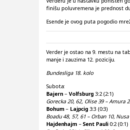
Verderu je u nastavku poništen gol
finišu poluvremena je prednost du
Esende je ovog puta pogodio mrež
Verder je ostao na 9. mestu na ta
manje i zauzima 12. poziciju.
Bundesliga 18. kolo
Subota:
Bajern
–
Volfsburg
3:2 (2:1)
Gorecka 20, 62, Olise 39 – Amura 2
Bohum
–
Lajpcig
3:3 (0:3)
Boadu 48, 57, 61 – Orban 10, Nusa
Hajdenhajm
–
Sent Pauli
0:2 (0:1)