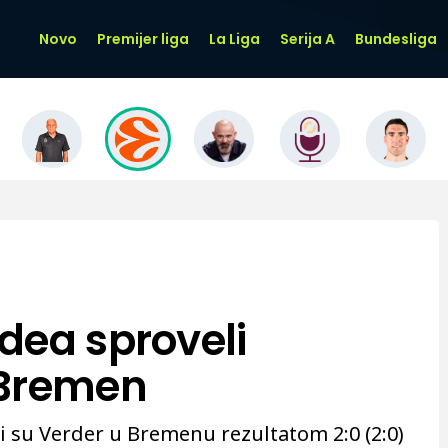
Novo
Premijer liga
La Liga
Serija A
Bundesliga
dea sproveli
 Bremen
 su Verder u Bremenu rezultatom 2:0 (2:0)