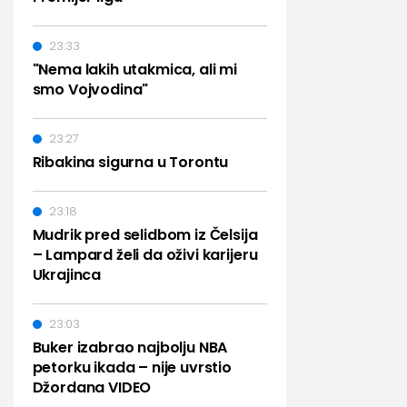
23:33
"Nema lakih utakmica, ali mi
smo Vojvodina"
23:27
Ribakina sigurna u Torontu
23:18
Mudrik pred selidbom iz Čelsija
– Lampard želi da oživi karijeru
Ukrajinca
23:03
Buker izabrao najbolju NBA
petorku ikada – nije uvrstio
Džordana VIDEO