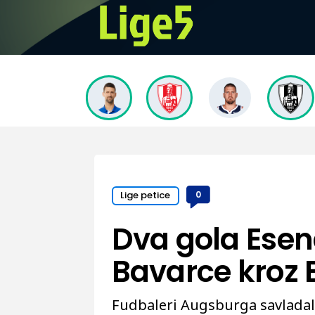
Lige petice
0
Dva gola Esen
Bavarce kroz
Fudbaleri Augsburga savladali