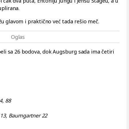
 čak dva puta, Entoniju Jungu i Jensu Stageu, a u
plirana.
u glavom i praktično već tada rešio meč.
beli sa 26 bodova, dok Augsburg sada ima četiri
4, 88
 13, Baumgartner 22