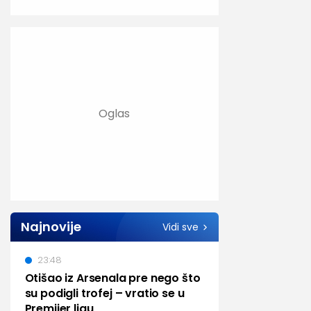
Najnovije
Vidi sve
23:48
Otišao iz Arsenala pre nego što
su podigli trofej – vratio se u
Premijer ligu