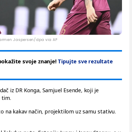
rmen Jaspersen/dpa via AP
pokažite svoje znanje!
Tipujte sve rezultate
dač iz DR Konga, Samjuel Esende, koji je
 tim.
to na kakav način, projektilom uz samu stativu.