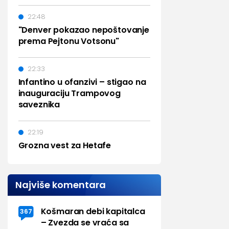
22:48
"Denver pokazao nepoštovanje
prema Pejtonu Votsonu"
22:33
Infantino u ofanzivi – stigao na
inauguraciju Trampovog
saveznika
22:19
Grozna vest za Hetafe
Najviše komentara
Košmaran debi kapitalca
367
– Zvezda se vraća sa