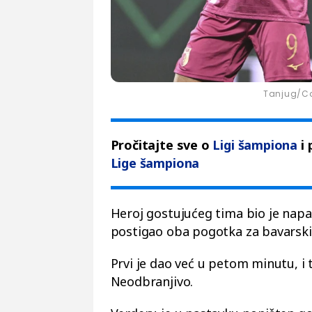
Tanjug/Ca
Pročitajte sve o
Ligi šampiona
i 
Lige šampiona
Heroj gostujućeg tima bio je napa
postigao oba pogotka za bavarski
Prvi je dao već u petom minutu, i 
Neodbranjivo.