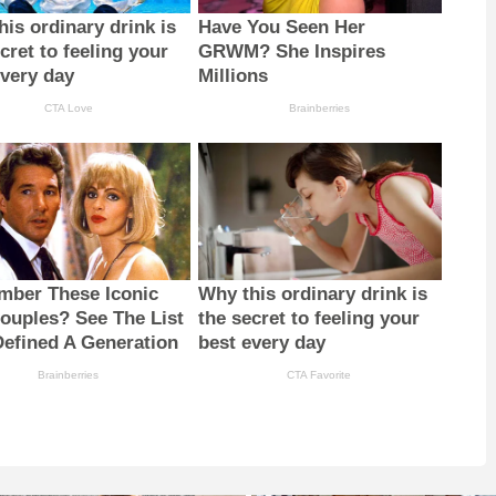
is ordinary drink is
Have You Seen Her
cret to feeling your
GRWM? She Inspires
every day
Millions
CTA Love
Brainberries
ber These Iconic
Why this ordinary drink is
Couples? See The List
the secret to feeling your
Defined A Generation
best every day
Brainberries
CTA Favorite