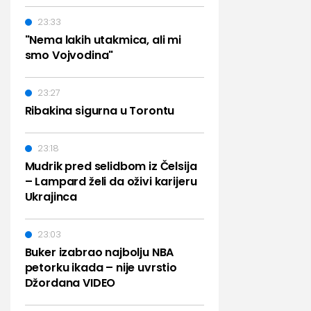
23:33
"Nema lakih utakmica, ali mi
smo Vojvodina"
23:27
Ribakina sigurna u Torontu
23:18
Mudrik pred selidbom iz Čelsija
– Lampard želi da oživi karijeru
Ukrajinca
23:03
Buker izabrao najbolju NBA
petorku ikada – nije uvrstio
Džordana VIDEO