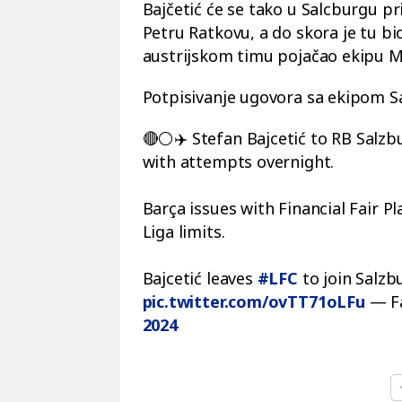
Bajčetić će se tako u Salcburgu pri
Petru Ratkovu, a do skora je tu bio
austrijskom timu pojačao ekipu M
Potpisivanje ugovora sa ekipom S
🔴⚪️✈️ Stefan Bajcetić to RB Salz
with attempts overnight.
Barça issues with Financial Fair P
Liga limits.
Bajcetić leaves
#LFC
to join Salzb
pic.twitter.com/ovTT71oLFu
— Fa
2024