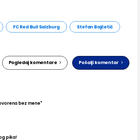
FC Red Bull Salzburg
Stefan Bajčetić
Pogledaj komentare
Pošalji komentar
ovorena bez mene"
og pika!