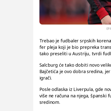
EP
Trebao je fudbaler srpskih korena
fer pleja koji je bio prepreka tran
tako preseliti u Austriju, tvrdi fu
Salcburg će tako dobiti novo velik
Bajčetića je ovo dobra sredina, je
igrači.
Posle odlaska iz Liverpula, gde no
više ne računa na njega, španski 
sredinom.