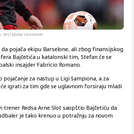
A-EFE/ADAM VAUGHAN
 da pojača ekipu Barselone, ali zbog finansijskog
sfera Bajčetića u katalonski tim, Stefan će se
dbalski insajder Fabricio Romano.
o pojačanje za nastup u Ligi šampiona, a za
r će igrati za tim gde se uglavnom forsiraju mladi
vi trener Redsa Arne Slot saopštio Bajčetiću da
fudbaler je tako krenuo u potražnju za novom