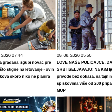
7. 2026 07:44
08. 08. 2026 05:50
a građana izgubi novac pre
LOVE NAŠE POLICAJCE, DA
što stigne na letovanje - ovih
SRBI ISELJAVAJU: Na KiM lj
škova skoro niko ne planira
privode bez dokaza, na tajni
spiskovima više od 200 prip
MUP