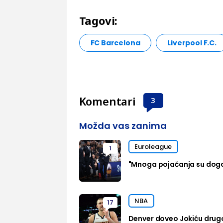
Tagovi:
FC Barcelona
Liverpool F.C.
Komentari
3
Možda vas zanima
Euroleague
1
"Mnoga pojačanja su dog
NBA
17
Denver doveo Jokiću drug