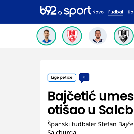
Novo
Fudbal
Ko
Lige petice
3
Bajčetić umes
otišao u Salc
Španski fudbaler Stefan Bajčet
Salcburga.