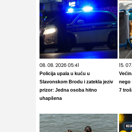
08. 08. 2026 05:41
15. 0
Policija upala u kuću u
Većin
Slavonskom Brodu i zatekla jeziv
nego 
prizor: Jedna osoba hitno
7 tro
uhapšena