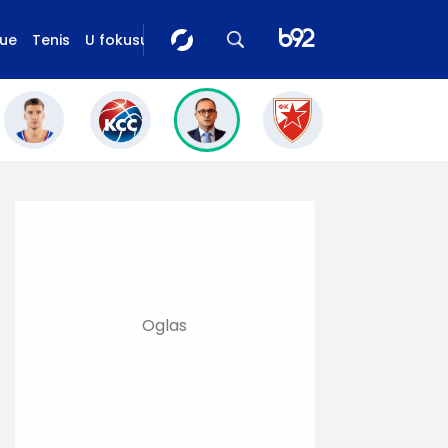
gue
Tenis
U fokusu