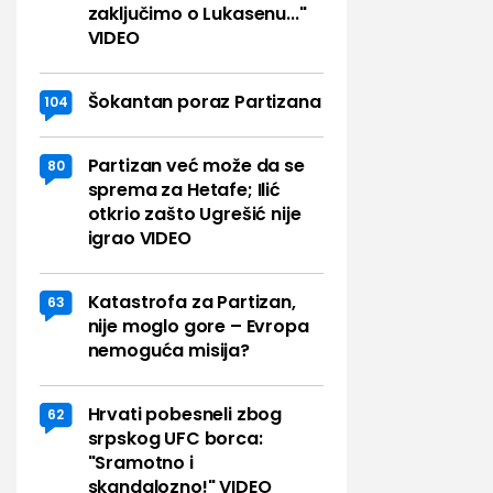
zaključimo o Lukasenu..."
VIDEO
Šokantan poraz Partizana
104
Partizan već može da se
80
sprema za Hetafe; Ilić
otkrio zašto Ugrešić nije
igrao VIDEO
Katastrofa za Partizan,
63
nije moglo gore – Evropa
nemoguća misija?
Hrvati pobesneli zbog
62
srpskog UFC borca:
"Sramotno i
skandalozno!" VIDEO