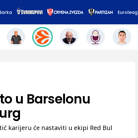
šarka
Eurolea
to u Barselonu
burg
ić karijeru će nastaviti u ekipi Red Bul