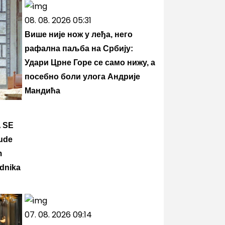
08. 08. 2026 05:31
Више није нож у леђа, него
рафална паљба на Србију:
Удари Црне Горе се само нижу, а
посебно боли улога Андрије
Мандића
 SE
ude
m
adnika
07. 08. 2026 09:14