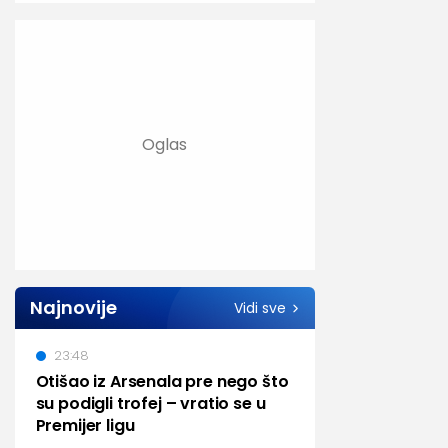
Najnovije
Vidi sve
23:48
Otišao iz Arsenala pre nego što
su podigli trofej – vratio se u
Premijer ligu