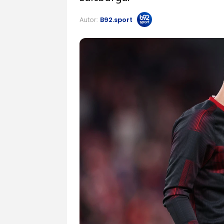
Autor:
B92.sport