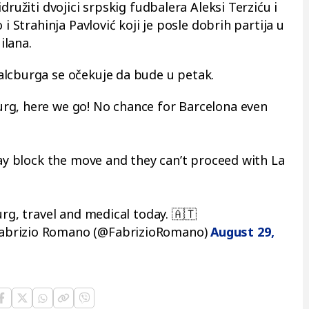
družiti dvojici srpskig fudbalera Aleksi Terziću i
 i Strahinja Pavlović koji je posle dobrih partija u
ilana.
alcburga se očekuje da bude u petak.
burg, here we go! No chance for Barcelona even
lay block the move and they can’t proceed with La
urg, travel and medical today. 🇦🇹
brizio Romano (@FabrizioRomano)
August 29,