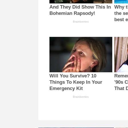
And They Did Show This In
Why th
Bohemian Rapsody!
the se
best 
Brainberries
Will You Survive? 10
Remem
Things To Keep In Your
'90s 
Emergency Kit
That 
Brainberries