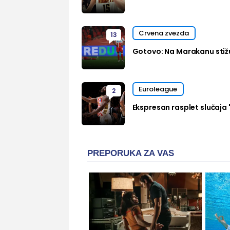
Crvena zvezda
13
Gotovo: Na Marakanu stižu
Euroleague
2
Ekspresan rasplet slučaja 
PREPORUKA ZA VAS