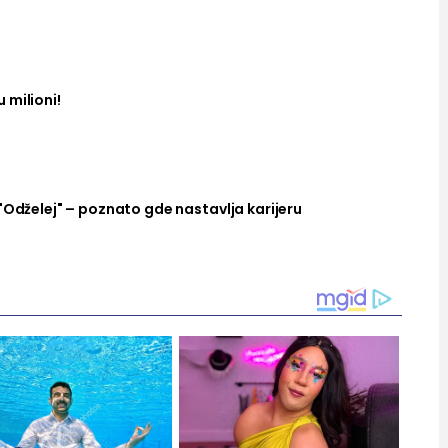
 milioni!
"Odželej" – poznato gde nastavlja karijeru