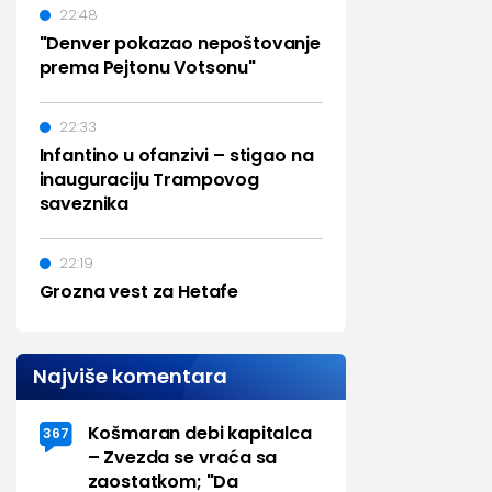
22:48
"Denver pokazao nepoštovanje
prema Pejtonu Votsonu"
22:33
Infantino u ofanzivi – stigao na
inauguraciju Trampovog
saveznika
22:19
Grozna vest za Hetafe
Najviše komentara
Košmaran debi kapitalca
367
– Zvezda se vraća sa
zaostatkom; "Da