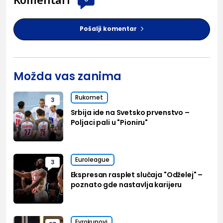
Pošalji komentar
Možda vas zanima
Rukomet
3
Srbija ide na Svetsko prvenstvo –
Poljaci pali u "Pioniru"
Euroleague
3
Ekspresan rasplet slučaja "Odželej" –
poznato gde nastavlja karijeru
Evrokupovi