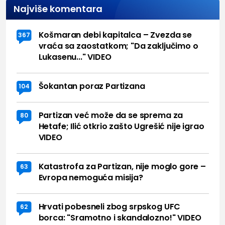
Najviše komentara
Košmaran debi kapitalca – Zvezda se
367
vraća sa zaostatkom; "Da zaključimo o
Lukasenu..." VIDEO
Šokantan poraz Partizana
104
Partizan već može da se sprema za
80
Hetafe; Ilić otkrio zašto Ugrešić nije igrao
VIDEO
Katastrofa za Partizan, nije moglo gore –
63
Evropa nemoguća misija?
Hrvati pobesneli zbog srpskog UFC
62
borca: "Sramotno i skandalozno!" VIDEO