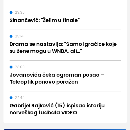
23:30
Sinančević: "Želim u finale"
23:14
Drama se nastavlja: "Samo igračice koje
su žene mogu u WNBA, ali..."
23:00
Jovanovića čeka ogroman posao –
Teleoptik ponovo poražen
22:44
Gabrijel Rajković (15) ispisao istoriju
norveškog fudbala VIDEO