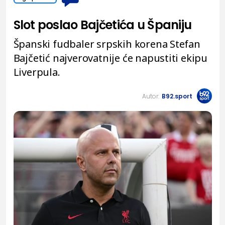
Slot poslao Bajčetića u Španiju
Španski fudbaler srpskih korena Stefan
Bajčetić najverovatnije će napustiti ekipu
Liverpula.
Autor:
B92.sport