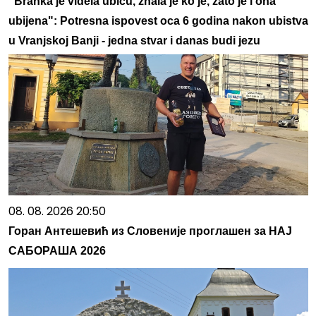
"Branka je videla ubicu, znala je ko je, zato je i ona
ubijena": Potresna ispovest oca 6 godina nakon ubistva
u Vranjskoj Banji - jedna stvar i danas budi jezu
08. 08. 2026 20:50
Горан Антешевић из Словеније проглашен за НАЈ
САБОРАША 2026