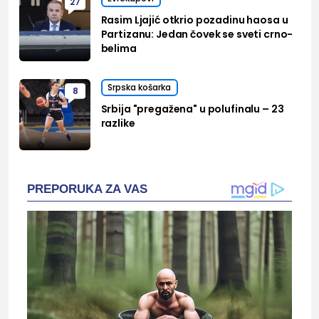
27
Rasim Ljajić otkrio pozadinu haosa u
Partizanu: Jedan čovek se sveti crno-
belima
Srpska košarka
8
Srbija "pregažena" u polufinalu – 23
razlike
PREPORUKA ZA VAS