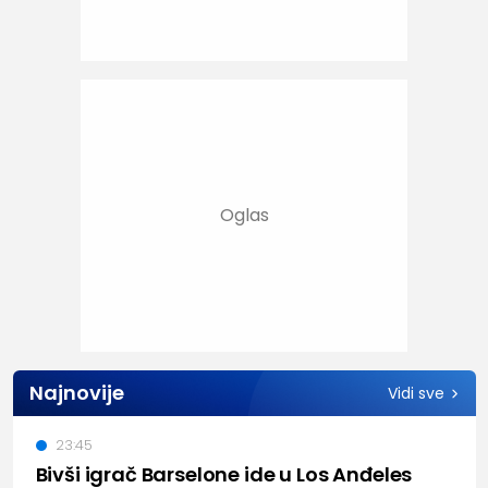
Najnovije
Vidi sve
23:45
Bivši igrač Barselone ide u Los Anđeles