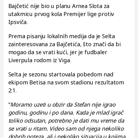
Bajčetić nije bio u planu Arnea Slota za
utakmicu prvog kola Premijer lige protiv
Ipsviča.
Prema pisanju lokalnih medija da je Selta
zainteresovana za Bajčetića, što znači da bi
mogao da se vrati kući, jer je fudbaler
Liverpula rodom iz Viga.
Selta je sezonu startovala pobedom nad
ekipom Betisa na svom stadionu rezultatom
2:1.
"
Moramo uzeti u obzir da Stefan nije igrao
godinu, godinu i po dana. Kada je mlad igrač
toliko odsutan, potrebno je dati mu vreme da
se vrati u ritam. Video sam od njega nekoliko
dobrih poteza, ali i nekoliko situacija u kojima