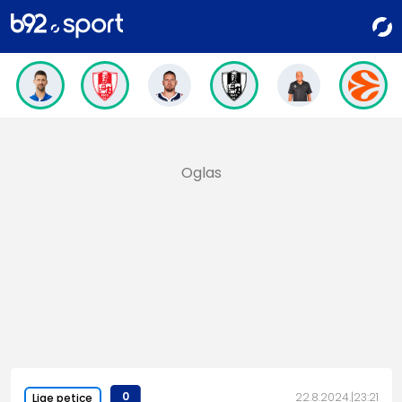
0
22.8.2024.
23:21
Lige petice