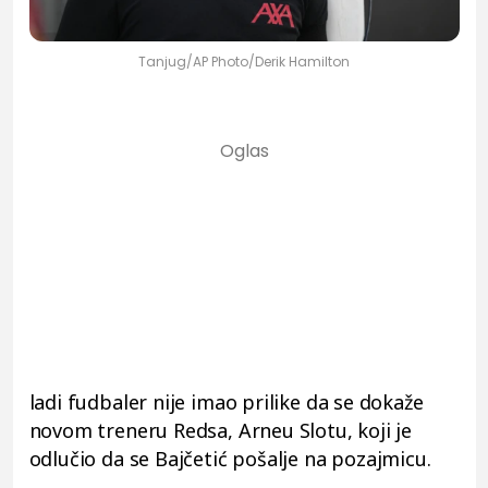
Tanjug/AP Photo/Derik Hamilton
ladi fudbaler nije imao prilike da se dokaže
novom treneru Redsa, Arneu Slotu, koji je
odlučio da se Bajčetić pošalje na pozajmicu.