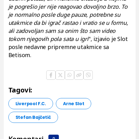
je pogrešio jer nije reagovao dovoljno brzo. To
je normalno posle duge pauze, potrebne su
utakmice da bi igrač rastao i vratio se u formu,
ali zadovoljan sam sa onim što sam video
tokom njegovih pola sata u igri
", izjavio je Slot
posle nedavne pripremne utakmice sa
Betisom.
Tagovi:
Liverpool F.C.
Arne Slot
Stefan Bajčetić
Komentari
0