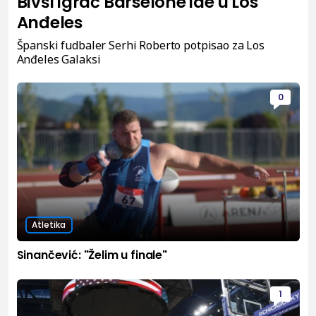
Bivši igrač Barselone ide u Los
Anđeles
Španski fudbaler Serhi Roberto potpisao za Los
Anđeles Galaksi
0
Atletika
Sinančević: "Želim u finale"
1