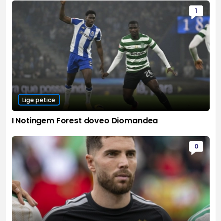
1
Lige petice
I Notingem Forest doveo Diomandea
0