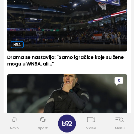
NBA
Drama se nastavlja: "Samo igračice koje su žene
mogu u WNBA, ali..."
0
✕
Novo
Sport
Video
Menu