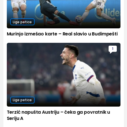
Lige petice
Murinjo izmešao karte – Real slavio u Budimpešti
1
Lige petice
Terzić napušta Austriju – čeka ga povratnik u
Seriju A