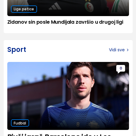
Lige petice
Zidanov sin posle Mundijala završio u drugoj ligi
Sport
Vidi sve
0
Fudbal