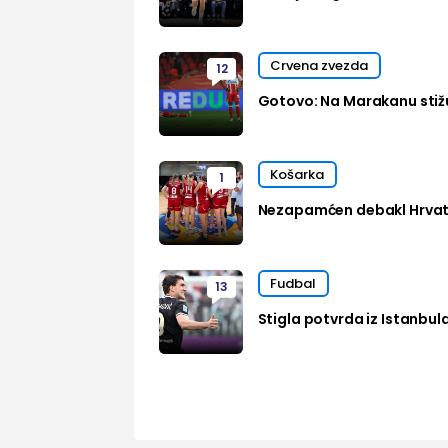
Crvena zvezda
12
Gotovo: Na Marakanu stižu
Košarka
1
Nezapamćen debakl Hrvats
Fudbal
13
Stigla potvrda iz Istanbul