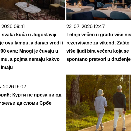
. 2026 09:41
23. 07. 2026 12:47
 svaka kuća u Jugoslaviji
Letnje večeri u gradu više ni
 je ovu lampu, a danas vredi i
rezervisane za vikend: Zašto
000 evra: Mnogi je čuvaju u
više ljudi bira večeru koja se
mu, a pojma nemaju kakvo
spontano pretvori u druženje
 imaju
8. 2026 15:07
вић: Курти не преза ни од
у жељи да сломи Србе