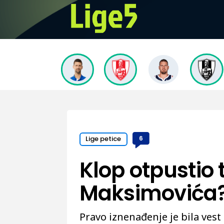
Lige petice
6
Klop otpustio
Maksimovića?
Pravo iznenađenje je bila vest 