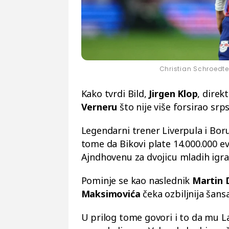
Christian Schroedte
Kako tvrdi Bild,
Jirgen Klop
, direk
Verneru
što nije više forsirao srp
Legendarni trener Liverpula i Boru
tome da Bikovi plate 14.000.000 e
Ajndhovenu za dvojicu mladih igra
Pominje se kao naslednik
Martin 
Maksimovića
čeka ozbiljnija šan
U prilog tome govori i to da mu L