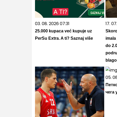
03. 08. 2026 07:31
17. 07
25.000 kupaca već kupuje uz
Skoro
PerSu Extra. A ti? Saznaj više
imala
do 2.
podru
blago
05. 0
Петко
чега 