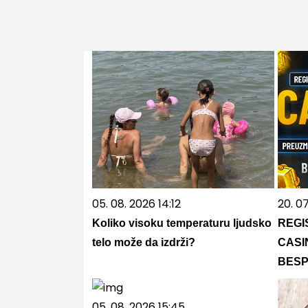
05. 08. 2026 14:12
20. 0
Koliko visoku temperaturu ljudsko
REGI
telo može da izdrži?
CASI
BESP
05. 08. 2026 15:45