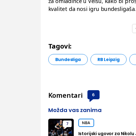
za omladince u Velsu, kako bi pr
kvalitet da nosi igru bundesligaša.
Tagovi:
Bundesliga
RB Leipzig
Komentari
6
Možda vas zanima
NBA
7
Istorijski ugovor za Nikolu