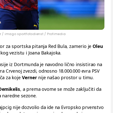
r / imago sportfotodienst / Profimedia
tor za sportska pitanja Red Bula, zamerio je
Oleu
skog vezistu i Joana Bakajoka.
sije iz Dortmunda je navodno lično insistirao na
vra Crvenoj zvezdi, odnosno 18.000.000 evra PSV
ča za koje
Verner
nije našao prostor u timu.
Demikelis
, a prema ovome se može zaključiti da
sa naredne sezone.
ajpcig nije dozvolio da ide na Evropsko prvenstvo