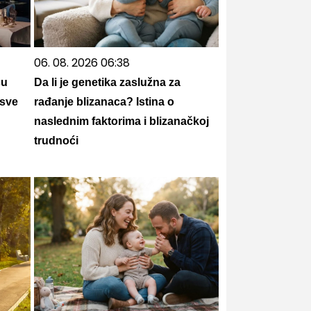
06. 08. 2026 06:38
su
Da li je genetika zaslužna za
 sve
rađanje blizanaca? Istina o
naslednim faktorima i blizanačkoj
trudnoći