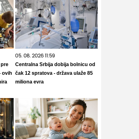
05. 08. 2026 11:59
 pre
Centralna Srbija dobija bolnicu od
- ovih
čak 12 spratova - država ulaže 85
ira
miliona evra