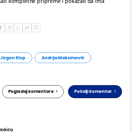
ošao kompletne pripreme i pokazao da ima
Jirgen Klop
Andrija Maksimović
Pogledaj komentare
Pošalji komentar
 Jokića