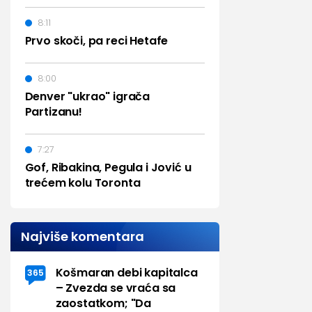
8:11
Prvo skoči, pa reci Hetafe
8:00
Denver "ukrao" igrača
Partizanu!
7:27
Gof, Ribakina, Pegula i Jović u
trećem kolu Toronta
Najviše komentara
Košmaran debi kapitalca
365
– Zvezda se vraća sa
zaostatkom; "Da