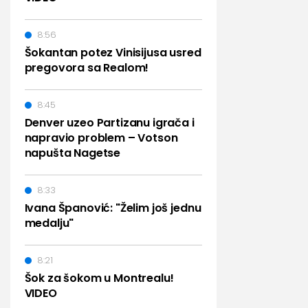
8:56
Šokantan potez Vinisijusa usred
pregovora sa Realom!
8:45
Denver uzeo Partizanu igrača i
napravio problem – Votson
napušta Nagetse
8:33
Ivana Španović: "Želim još jednu
medalju"
8:21
Šok za šokom u Montrealu!
VIDEO