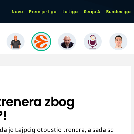
Novo
Premijer liga
La Liga
Serija A
Bundesliga
 trenera zbog
!
da je Lajpcig otpustio trenera, a sada se