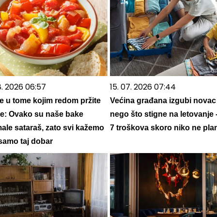
8. 2026 06:57
15. 07. 2026 07:44
je u tome kojim redom pržite
Većina građana izgubi novac
e: Ovako su naše bake
nego što stigne na letovanje 
ale sataraš, zato svi kažemo
7 troškova skoro niko ne plan
 samo taj dobar