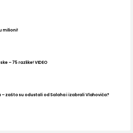
 milioni!
ke – 75 razlike! VIDEO
a – zašto su odustali od Salaha i izabrali Vlahovića?