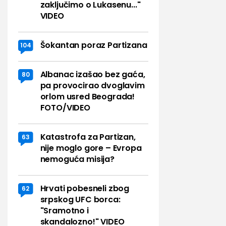
zaključimo o Lukasenu..."
VIDEO
Šokantan poraz Partizana
104
Albanac izašao bez gaća,
80
pa provocirao dvoglavim
orlom usred Beograda!
FOTO/VIDEO
Katastrofa za Partizan,
63
nije moglo gore – Evropa
nemoguća misija?
Hrvati pobesneli zbog
62
srpskog UFC borca:
"Sramotno i
skandalozno!" VIDEO