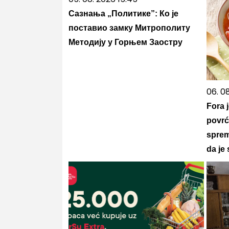
Сазнања „Политике”: Ко је
поставио замку Митрополиту
Методију у Горњем Заостру
06. 0
Fora 
povrć
sprem
da je