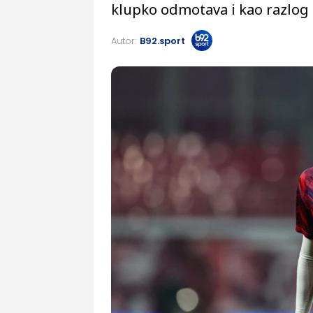
klupko odmotava i kao razlog
Autor:
B92.sport