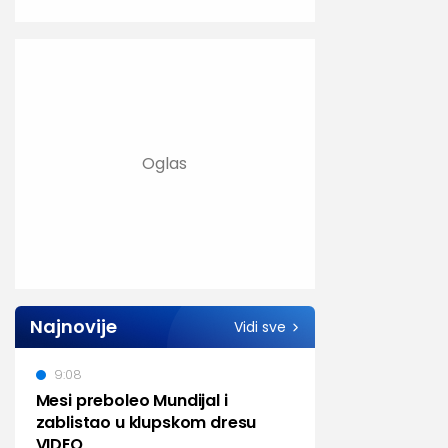
Najnovije
Vidi sve
9:08
Mesi preboleo Mundijal i
zablistao u klupskom dresu
VIDEO