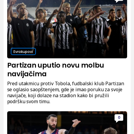
Evrokupovi
Partizan uputio novu molbu
navijačima
Pred utakmicu protiv Tobola, fudbalski klub Partizan
se oglasio saopštenjem, gde je imao poruku za svoje
navijače, koji dolaze na stadion kako bi pružili
podršku svom timu.
0