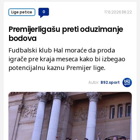
0
17.6.2026.
18:22
Lige petice
Premijerligašu preti oduzimanje
bodova
Fudbalski klub Hal moraće da proda
igrače pre kraja meseca kako bi izbegao
potencijalnu kaznu Premijer lige.
Autor:
B92.sport