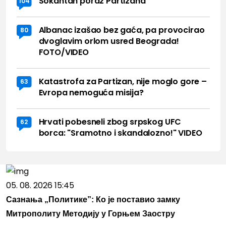
Šokantan poraz Partizana
104
Albanac izašao bez gaća, pa provocirao
80
dvoglavim orlom usred Beograda!
FOTO/VIDEO
Katastrofa za Partizan, nije moglo gore –
63
Evropa nemoguća misija?
Hrvati pobesneli zbog srpskog UFC
62
borca: "Sramotno i skandalozno!" VIDEO
05. 08. 2026 15:45
Сазнања „Политике”: Ко је поставио замку
Митрополиту Методију у Горњем Заостру