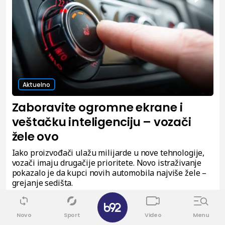
Aktuelno
Zaboravite ogromne ekrane i
veštačku inteligenciju – vozači
žele ovo
Iako proizvođači ulažu milijarde u nove tehnologije,
vozači imaju drugačije prioritete. Novo istraživanje
pokazalo je da kupci novih automobila najviše žele –
grejanje sedišta.
0
Novo
Sport
Video
Menu