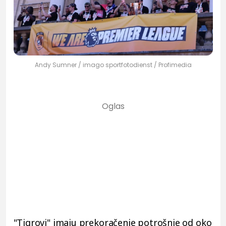
Andy Sumner / imago sportfotodienst / Profimedia
"Tigrovi" imaju prekoračenje potrošnje od oko