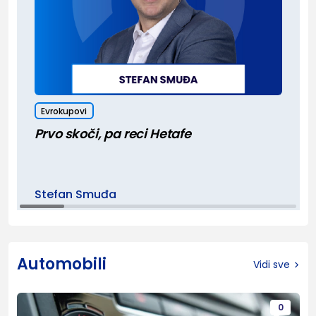
Evrokupovi
Prvo skoči, pa reci Hetafe
Stefan Smuđa
Automobili
Vidi sve
0