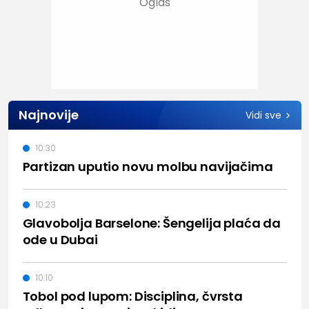
Najnovije
Vidi sve
10:30
Partizan uputio novu molbu navijačima
10:23
Glavobolja Barselone: Šengelija plaća da
ode u Dubai
10:10
Tobol pod lupom: Disciplina, čvrsta