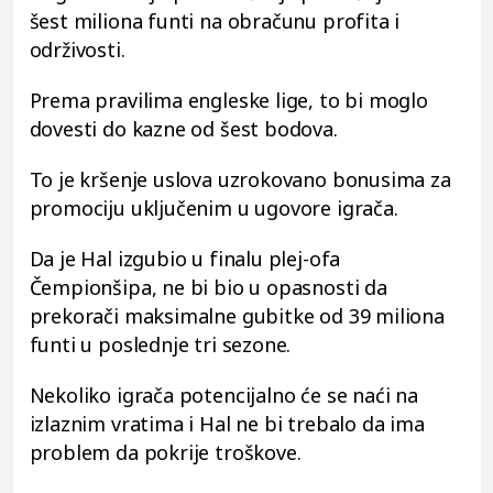
šest miliona funti na obračunu profita i
održivosti.
Prema pravilima engleske lige, to bi moglo
dovesti do kazne od šest bodova.
To je kršenje uslova uzrokovano bonusima za
promociju uključenim u ugovore igrača.
Da je Hal izgubio u finalu plej-ofa
Čempionšipa, ne bi bio u opasnosti da
prekorači maksimalne gubitke od 39 miliona
funti u poslednje tri sezone.
Nekoliko igrača potencijalno će se naći na
izlaznim vratima i Hal ne bi trebalo da ima
problem da pokrije troškove.