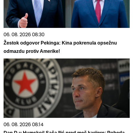
06. 08. 2026 08:30
Žestok odgovor Pekinga: Kina pokrenula opsežnu
odmazdu protiv Amerike!
06. 08. 2026 08:14
Dan D u Humskoj! Saša Ilić pred meč karijere: Pobeda