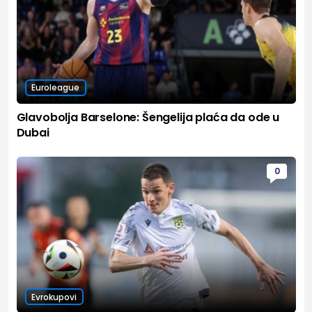
Euroleague
Glavobolja Barselone: Šengelija plaća da ode u
Dubai
0
Evrokupovi