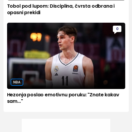
Tobol pod lupom: Disciplina, čvrsta odbrana i
opasni prekidi
0
NBA
Hezonja poslao emotivnu poruku: "Znate kakav
sam..."