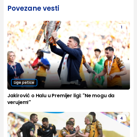
Povezane vesti
1
Lige petice
Jakirović o Halu u Premijer ligi: "Ne mogu da
verujem!"
4