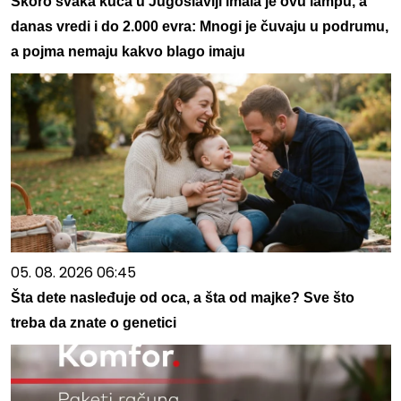
Skoro svaka kuća u Jugoslaviji imala je ovu lampu, a
danas vredi i do 2.000 evra: Mnogi je čuvaju u podrumu,
a pojma nemaju kakvo blago imaju
05. 08. 2026 06:45
Šta dete nasleđuje od oca, a šta od majke? Sve što
treba da znate o genetici