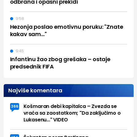
odbrana i opasni prekidi
9:58
Hezonja poslao emotivnu poruku: "Znate
kakav sam..."
9:45
Infantinu žao zbog grešaka – ostaje
predsednik FIFA
Najviše komentara
Košmaran debi kapitalca – Zvezda se
366
vraća sa zaostatkom; "Da zaključimo o
Lukasenu..." VIDEO