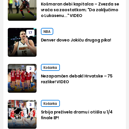
Košmaran debi kapitalca – Zvezda se
vraća sa zaostatkom; "Da zaključimo
o Lukasenu..." VIDEO
NBA
17
Denver doveo Jokiću drugog pika!
Košarka
2
Nezapamćen debakl Hrvatske – 75
razlike! VIDEO
Košarka
3
Srbija preživela dramu i otišla u 1/4
finale EP!