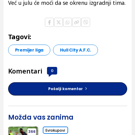
Već u julu će moći da se okrenu izgradnji tima.
Tagovi:
Premijer liga
Hull City A.F.C.
Komentari
0
Pošalji komentar
Možda vas zanima
Evrokupovi
366