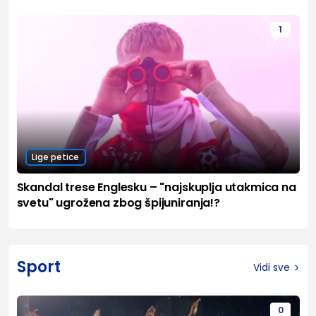
1
Lige petice
Skandal trese Englesku – "najskuplja utakmica na
svetu" ugrožena zbog špijuniranja!?
Sport
Vidi sve
0