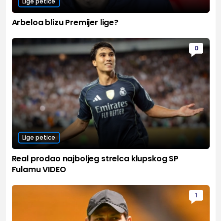
Lige petice
Arbeloa blizu Premijer lige?
0
Lige petice
Real prodao najboljeg strelca klupskog SP
Fulamu VIDEO
1