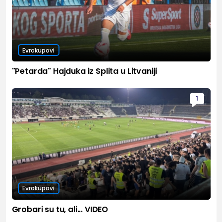
Evrokupovi
"Petarda" Hajduka iz Splita u Litvaniji
1
Evrokupovi
Grobari su tu, ali... VIDEO