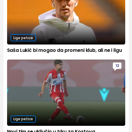
Lige petice
Saša Lukić bi mogao da promeni klub, ali ne i ligu
12
Lige petice
Novi tim se uključio u trku za Kostova