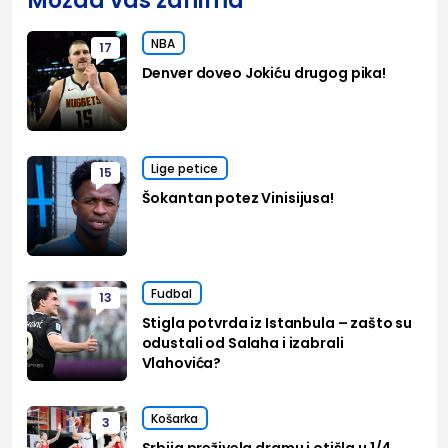
Možda vas zanima
NBA
17
Denver doveo Jokiću drugog pika!
Lige petice
15
Šokantan potez Vinisijusa!
Fudbal
13
Stigla potvrda iz Istanbula – zašto su
odustali od Salaha i izabrali
Vlahovića?
Košarka
3