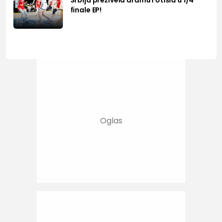
Srbija preživela dramu i otišla u 1/4
finale EP!