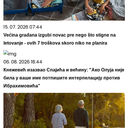
15. 07. 2026 07:44
Većina građana izgubi novac pre nego što stigne na
letovanje - ovih 7 troškova skoro niko ne planira
06. 08. 2026 18:44
Кнежевић изазвао Спајића и већину: "Ако Олуја није
била у ваше име потпишите интерпелацију против
Ибрахимовића"