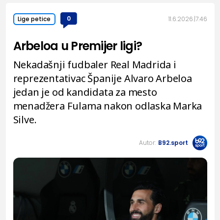
0
11.6.2026.
7:46
Lige petice
Arbeloa u Premijer ligi?
Nekadašnji fudbaler Real Madrida i
reprezentativac Španije Alvaro Arbeloa
jedan je od kandidata za mesto
menadžera Fulama nakon odlaska Marka
Silve.
Autor:
B92.sport