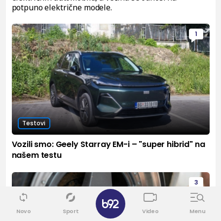
potpuno električne modele.
1
Testovi
Vozili smo: Geely Starray EM-i – "super hibrid" na
našem testu
3
Novo
Sport
Video
Menu