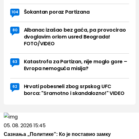
Šokantan poraz Partizana
104
Albanac izašao bez gaća, pa provocirao
80
dvoglavim orlom usred Beograda!
FOTO/VIDEO
Katastrofa za Partizan, nije moglo gore –
63
Evropa nemoguća misija?
Hrvati pobesneli zbog srpskog UFC
62
borca: "Sramotno i skandalozno!" VIDEO
05. 08. 2026 15:45
Сазнања „Политике”: Ко је поставио замку