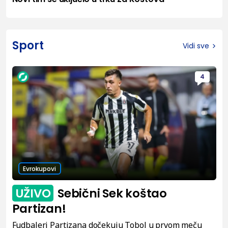
Sport
Vidi sve
4
Evrokupovi
UŽIVO
Sebični Sek koštao
Partizan!
Fudbaleri Partizana dočekuju Tobol u prvom meču