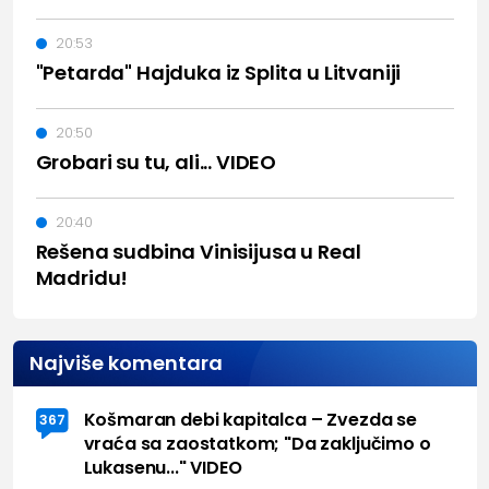
20:53
"Petarda" Hajduka iz Splita u Litvaniji
20:50
Grobari su tu, ali... VIDEO
20:40
Rešena sudbina Vinisijusa u Real
Madridu!
Najviše komentara
Košmaran debi kapitalca – Zvezda se
367
vraća sa zaostatkom; "Da zaključimo o
Lukasenu..." VIDEO