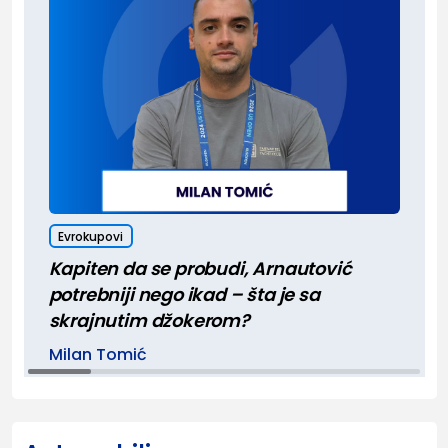
Evrokupovi
Kapiten da se probudi, Arnautović
potrebniji nego ikad – šta je sa
skrajnutim džokerom?
Milan Tomić