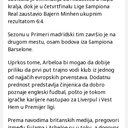
kralja, dok je u četvrtfinalu Lige šampiona
Real zaustavio Bajern Minhen ukupnim
rezultatom 6:4.
Sezonu u Primeri madridski tim završio je na
drugom mestu, osam bodova iza šampiona
Barselone.
Uprkos tome, Arbeloa bi mogao da dobije
priliku da prvi put trajno vodi klub iz jednog
od najjačih evropskih prvenstava. Dodatnu
prednost predstavlja činjenica da dobro
poznaje engleski fudbal, pošto je tokom
igračke karijere nastupao za Liverpul i Vest
Hem u Premijer ligi.
Prema navodima britanskih medija, pregovori
između Fulama i Arbeloe su u toku, a dogovor