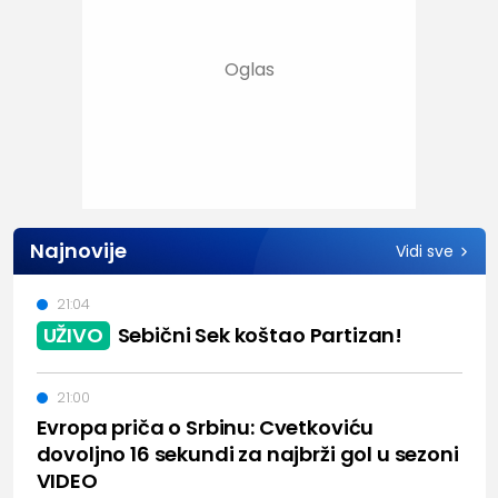
Najnovije
Vidi sve
21:04
UŽIVO
Sebični Sek koštao Partizan!
21:00
Evropa priča o Srbinu: Cvetkoviću
dovoljno 16 sekundi za najbrži gol u sezoni
VIDEO