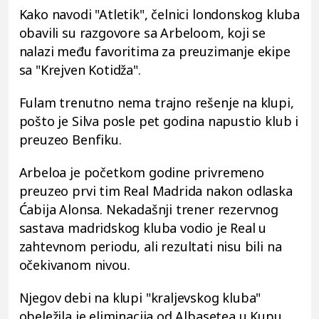
Kako navodi "Atletik", čelnici londonskog kluba
obavili su razgovore sa Arbeloom, koji se
nalazi među favoritima za preuzimanje ekipe
sa "Krejven Kotidža".
Fulam trenutno nema trajno rešenje na klupi,
pošto je Silva posle pet godina napustio klub i
preuzeo Benfiku.
Arbeloa je početkom godine privremeno
preuzeo prvi tim Real Madrida nakon odlaska
Ćabija Alonsa. Nekadašnji trener rezervnog
sastava madridskog kluba vodio je Real u
zahtevnom periodu, ali rezultati nisu bili na
očekivanom nivou.
Njegov debi na klupi "kraljevskog kluba"
obeležila je eliminacija od Albasetea u Kupu