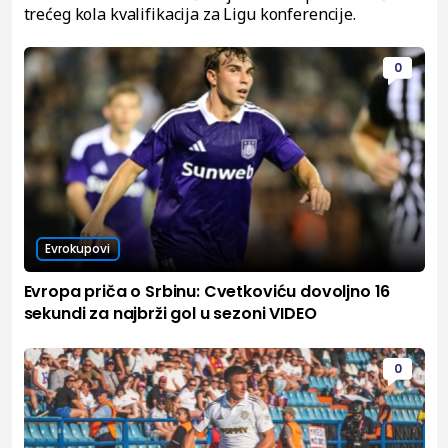
trećeg kola kvalifikacija za Ligu konferencije.
0
Evrokupovi
Evropa priča o Srbinu: Cvetkoviću dovoljno 16
sekundi za najbrži gol u sezoni VIDEO
0