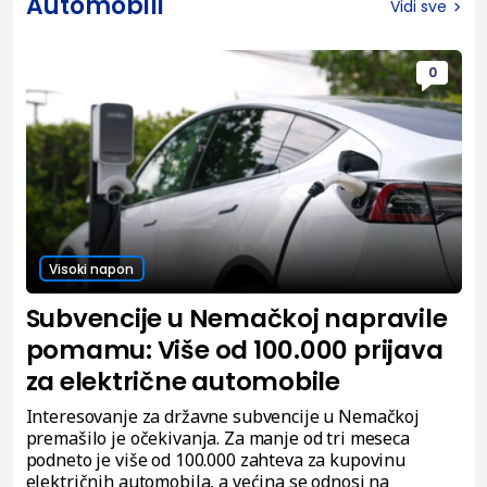
Automobili
Vidi sve
0
Visoki napon
Subvencije u Nemačkoj napravile
pomamu: Više od 100.000 prijava
za električne automobile
Interesovanje za državne subvencije u Nemačkoj
premašilo je očekivanja. Za manje od tri meseca
podneto je više od 100.000 zahteva za kupovinu
električnih automobila, a većina se odnosi na