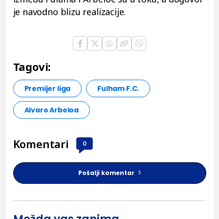
je navodno blizu realizacije.
Tagovi:
Premijer liga
Fulham F.C.
Alvaro Arbeloa
Komentari
0
Pošalji komentar