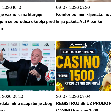
. 2026 16:10
09. 07. 2026 09:20
je važno ići na liturgiju:
Komfor po meri klijenata: no
jom se porodica okuplja pred
linija paketa ALTA banke
om
8. 2026 05:20
20. 07. 2026 08:04
izdala hitno saopštenje zbog
REGISTRUJ SE UZ PROMO 
ina
CASINO Preuzmi 1500