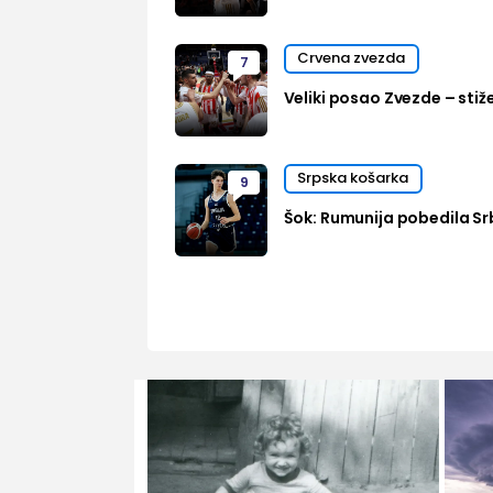
Crvena zvezda
7
Veliki posao Zvezde – stiž
Srpska košarka
9
Šok: Rumunija pobedila Sr