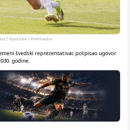
ia / Sipa USA / Profimedia
remeni švedski reprezentativac potpisao ugovor
030. godine.