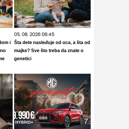
05. 08. 2026 06:45
dom i
Šta dete nasleđuje od oca, a šta od
sno
majke? Sve što treba da znate o
ame
genetici