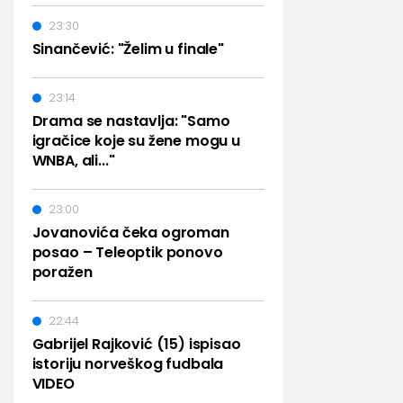
23:30
Sinančević: "Želim u finale"
23:14
Drama se nastavlja: "Samo
igračice koje su žene mogu u
WNBA, ali..."
23:00
Jovanovića čeka ogroman
posao – Teleoptik ponovo
poražen
22:44
Gabrijel Rajković (15) ispisao
istoriju norveškog fudbala
VIDEO