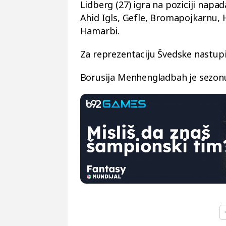
Lidberg (27) igra na poziciji napa
Ahid Igls, Gefle, Bromapojkarnu, 
Hamarbi.
Za reprezentaciju Švedske nastupi
Borusija Menhengladbah je sezonu 