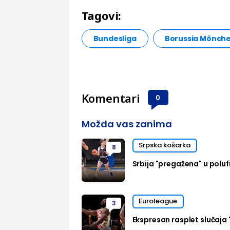
Tagovi:
Bundesliga
Borussia Mönch
Komentari
0
Možda vas zanima
Srpska košarka
8
Srbija "pregažena" u polufi
Euroleague
3
Ekspresan rasplet slučaja 