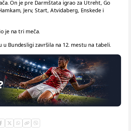
dača. On je pre Darmštata igrao za Utreht, Go
Hamkam, Jerv, Start, Atvidaberg, Enskede i
o je na tri meča.
u Bundesligi završila na 12. mestu na tabeli.