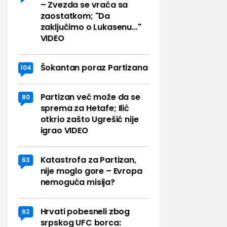
– Zvezda se vraća sa
zaostatkom; "Da
zaključimo o Lukasenu..."
VIDEO
Šokantan poraz Partizana
104
Partizan već može da se
80
sprema za Hetafe; Ilić
otkrio zašto Ugrešić nije
igrao VIDEO
Katastrofa za Partizan,
63
nije moglo gore – Evropa
nemoguća misija?
Hrvati pobesneli zbog
62
srpskog UFC borca: