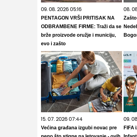
09. 08. 2026 05:16
08. 08
PENTAGON VRŠI PRITISAK NA
Zašto 
ODBRAMBENE FIRME: Traži da se
Nedel
brže proizvode oružje i municiju,
Bog
evo i zašto
15. 07. 2026 07:44
09. 0
Većina građana izgubi novac pre
FIFA 
nego što stigne na letovanje - ovih
Infant