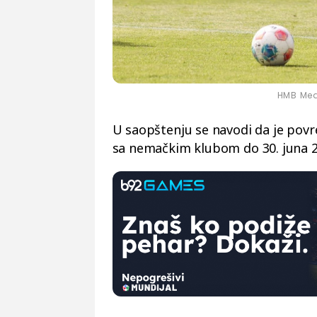
HMB Med
U saopštenju se navodi da je pov
sa nemačkim klubom do 30. juna 2