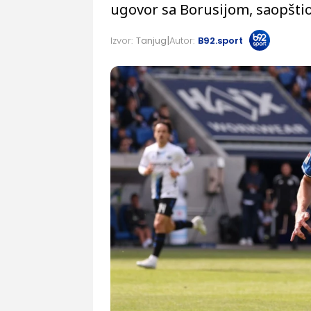
ugovor sa Borusijom, saopšti
Izvor:
Tanjug
Autor:
B92.sport