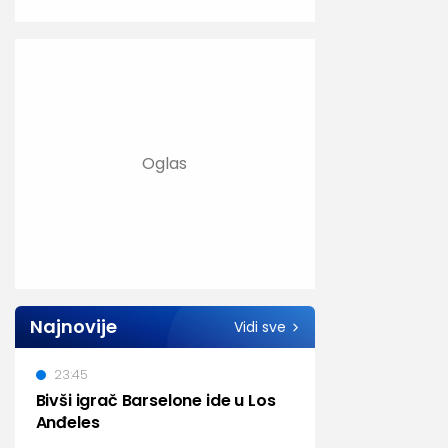
Najnovije
Vidi sve
23:45
Bivši igrač Barselone ide u Los
Anđeles