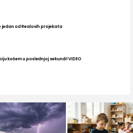
e jedan od Realovih projekata
biju košem u poslednjoj sekundi! VIDEO