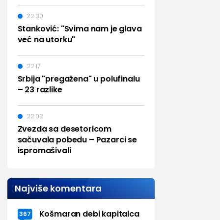
22:30
Stanković: "Svima nam je glava
već na utorku"
22:17
Srbija "pregažena" u polufinalu
– 23 razlike
22:02
Zvezda sa desetoricom
sačuvala pobedu – Pazarci se
ispromašivali
Najviše komentara
Košmaran debi kapitalca
367