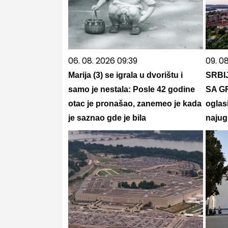
06. 08. 2026 09:39
09. 08
Marija (3) se igrala u dvorištu i
SRBI
samo je nestala: Posle 42 godine
SA G
otac je pronašao, zanemeo je kada
oglas
je saznao gde je bila
najug