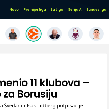
Novo
Premijer liga
La Liga
Serija A
Bundesliga
enio 11 klubova –
 za Borusiju
a Šveđanin Isak Lidberg potpisao je