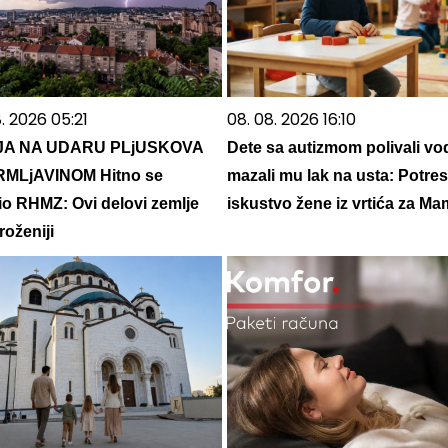
. 2026 05:21
08. 08. 2026 16:10
JA NA UDARU PLjUSKOVA
Dete sa autizmom polivali vo
RMLjAVINOM Hitno se
mazali mu lak na usta: Potre
io RHMZ: Ovi delovi zemlje
iskustvo žene iz vrtića za M
roženiji