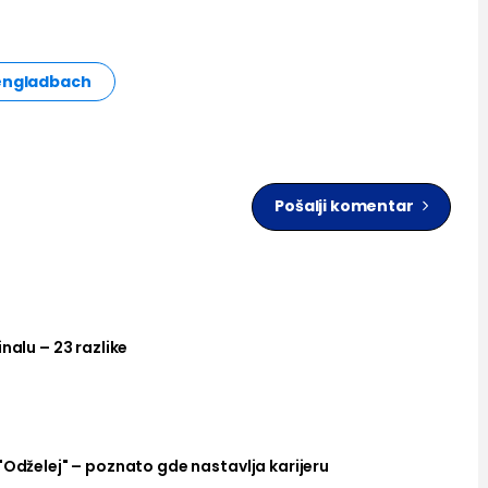
engladbach
Pošalji komentar
nalu – 23 razlike
"Odželej" – poznato gde nastavlja karijeru