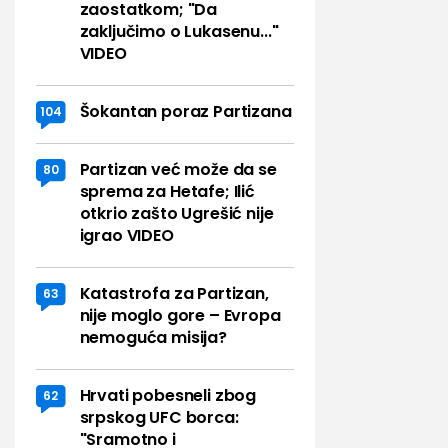
zaostatkom; "Da
zaključimo o Lukasenu..."
VIDEO
Šokantan poraz Partizana
104
Partizan već može da se
80
sprema za Hetafe; Ilić
otkrio zašto Ugrešić nije
igrao VIDEO
Katastrofa za Partizan,
63
nije moglo gore – Evropa
nemoguća misija?
Hrvati pobesneli zbog
62
srpskog UFC borca:
"Sramotno i