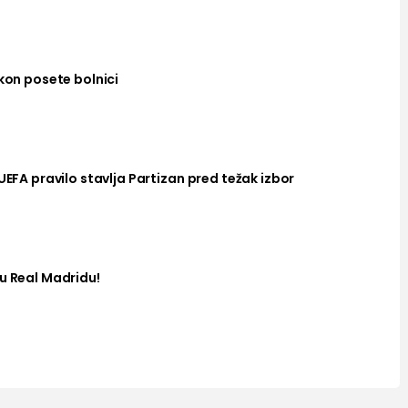
akon posete bolnici
UEFA pravilo stavlja Partizan pred težak izbor
u Real Madridu!