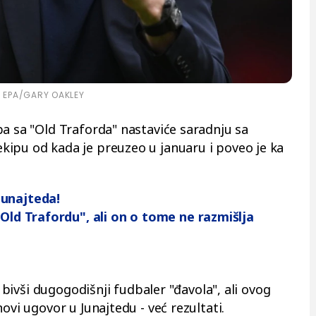
EPA/GARY OAKLEY
ba sa "Old Traforda" nastaviće saradnju sa
ipu od kada je preuzeo u januaru i poveo je ka
Junajteda!
"Old Trafordu", ali on o tome ne razmišlja
e bivši dugogodišnji fudbaler "đavola", ali ovog
ovi ugovor u Junajtedu - već rezultati.