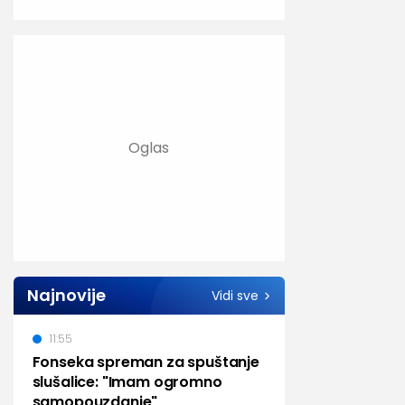
Najnovije
Vidi sve
11:55
Fonseka spreman za spuštanje
slušalice: "Imam ogromno
samopouzdanje"