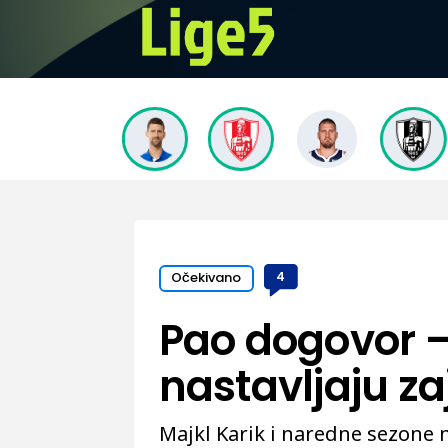
Očekivano
4
Pao dogovor –
nastavljaju z
Majkl Karik i naredne sezone