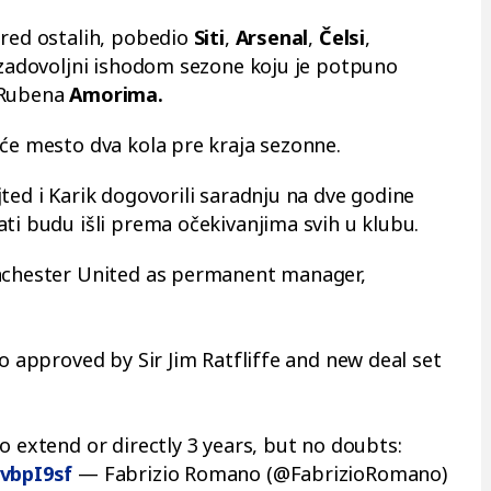
ored ostalih, pobedio
Siti
,
Arsenal
,
Čelsi
,
rezadovoljni ishodom sezone koju je potpuno
 Rubena
Amorima.
eće mesto dva kola pre kraja sezonne.
jted i Karik dogovorili saradnju na dve godine
ati budu išli prema očekivanjima svih u klubu.
Manchester United as permanent manager,
so approved by Sir Jim Ratfliffe and new deal set
o extend or directly 3 years, but no doubts:
yvbpI9sf
— Fabrizio Romano (@FabrizioRomano)