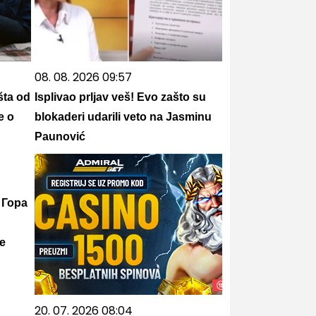
08. 08. 2026 09:57
šta od
Isplivao prljav veš! Evo zašto su
e o
blokaderi udarili veto na Jasminu
Paunović
 Гора
е
20. 07. 2026 08:04