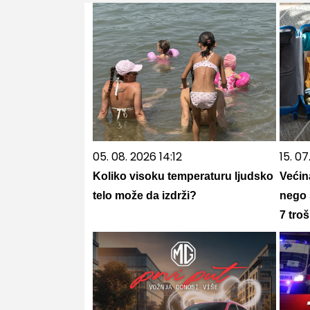
05. 08. 2026 14:12
15. 0
Koliko visoku temperaturu ljudsko
Većin
telo može da izdrži?
nego 
7 tro