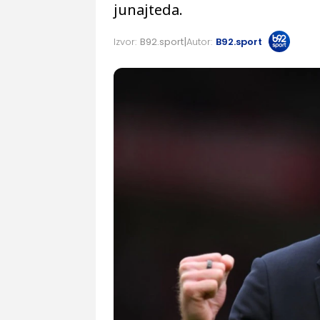
junajteda.
Izvor:
B92.sport
Autor:
B92.sport