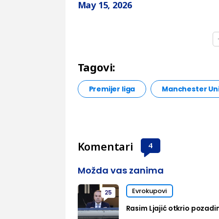
May 15, 2026
Tagovi:
Premijer liga
Manchester Uni
Komentari
4
Možda vas zanima
Evrokupovi
25
Rasim Ljajić otkrio pozadi