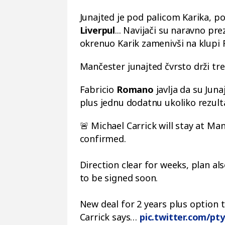
Junajted je pod palicom Karika, p
Liverpul
... Navijači su naravno p
okrenuo Karik zamenivši na klupi
Mančester junajted čvrsto drži tr
Fabricio
Romano
javlja da su Juna
plus jednu dodatnu ukoliko rezult
🚨 Michael Carrick will stay at 
confirmed.
Direction clear for weeks, plan al
to be signed soon.
New deal for 2 years plus option t
Carrick says…
pic.twitter.com/pt