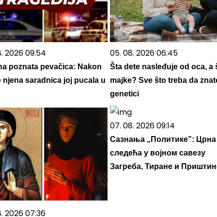
8. 2026 09:54
05. 08. 2026 06:45
na poznata pevačica: Nakon
Šta dete nasleđuje od oca, a 
 njena saradnica joj pucala u
majke? Sve što treba da znat
genetici
07. 08. 2026 09:14
Сазнања „Политике”: Црна
следећа у војном савезу
Загреба, Тиране и Приштин
8. 2026 07:36