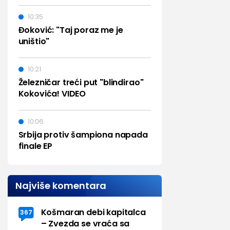
10:35
Đoković: "Taj poraz me je
uništio"
10:21
Železničar treći put "blindirao"
Kokovića! VIDEO
10:06
Srbija protiv šampiona napada
finale EP
Najviše komentara
Košmaran debi kapitalca
367
– Zvezda se vraća sa