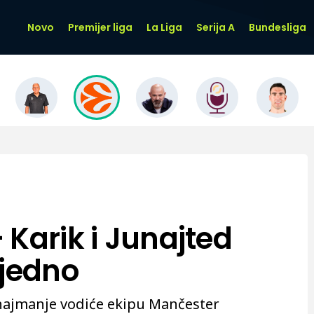
Novo
Premijer liga
La Liga
Serija A
Bundesliga
 Karik i Junajted
ajedno
 najmanje vodiće ekipu Mančester