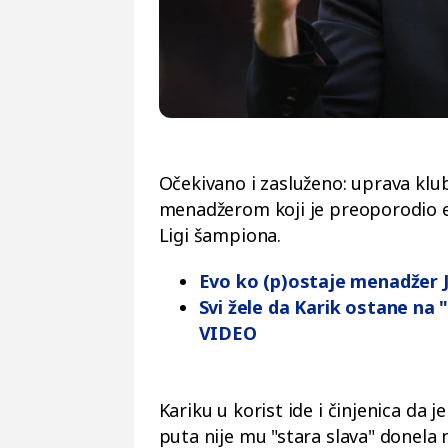
Očekivano i zasluženo: uprava klu
menadžerom koji je preoporodio ek
Ligi šampiona.
Evo ko (p)ostaje menadžer 
Svi žele da Karik ostane na 
VIDEO
Kariku u korist ide i činjenica da j
puta nije mu "stara slava" donela n