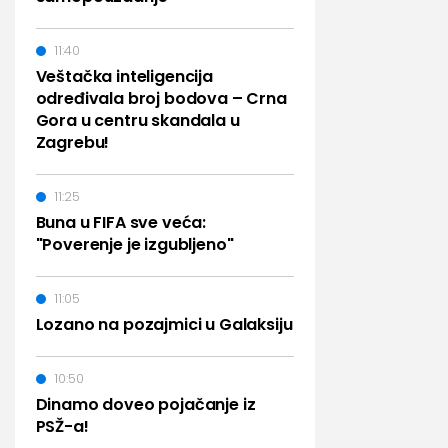
11:40
Veštačka inteligencija
određivala broj bodova – Crna
Gora u centru skandala u
Zagrebu!
11:25
Buna u FIFA sve veća:
"Poverenje je izgubljeno"
11:05
Lozano na pozajmici u Galaksiju
10:50
Dinamo doveo pojačanje iz
PSŽ-a!