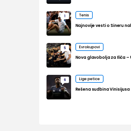
Tenis
1
Najnovije vesti o Sineru n
Evrokupovi
5
Nova glavobolja za Ilića – 
Lige petice
6
Rešena sudbina Vinisijusa 