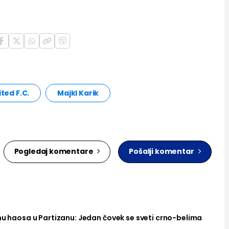
ted F.C.
Majkl Karik
Pogledaj komentare
Pošalji komentar
nu haosa u Partizanu: Jedan čovek se sveti crno-belima