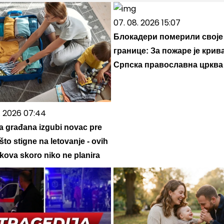
07. 08. 2026 15:07
Блокадери померили своје
границе: За пожаре је крив
Српска православна црква
7. 2026 07:44
a građana izgubi novac pre
što stigne na letovanje - ovih
škova skoro niko ne planira