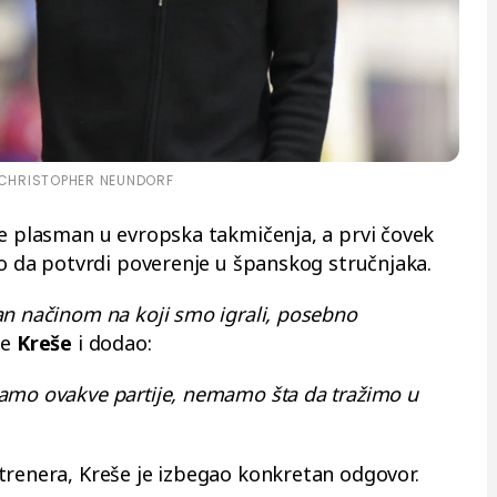
CHRISTOPHER NEUNDORF
je plasman u evropska takmičenja, a prvi čovek
no da potvrdi poverenje u španskog stručnjaka.
an načinom na koji smo igrali, posebno
je
Kreše
i dodao:
amo ovakve partije, nemamo šta da tražimo u
trenera, Kreše je izbegao konkretan odgovor.