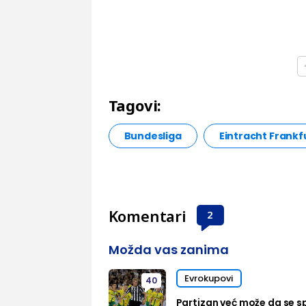
Tagovi:
Bundesliga
Eintracht Frankf
Komentari
2
Možda vas zanima
Evrokupovi
40
Partizan već može da se sp