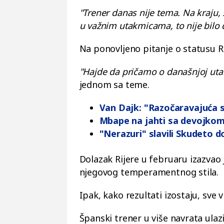
"Trener danas nije tema. Na kraju, 
u važnim utakmicama, to nije bilo 
Na ponovljeno pitanje o statusu R
"Hajde da pričamo o današnjoj utak
jednom sa teme.
Van Dajk: "Razočaravajuća 
Mbape na jahti sa devojkom
"Nerazuri" slavili Skudeto 
Dolazak Rijere u februaru izazvao
njegovog temperamentnog stila.
Ipak, kako rezultati izostaju, sve 
Španski trener u više navrata ula