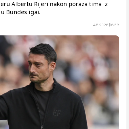
eru Albertu Rijeri nakon poraza tima iz
 u Bundesligai.
4.5.2026.
16:58