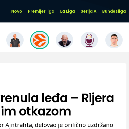
Novo
Premijer liga
La Liga
Serija A
Bundesliga
enula leđa – Rijera
nim otkazom
r Ajntrahta, delovao je prilično uzdržano