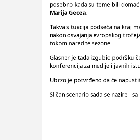
posebno kada su teme bili domaći
Marija Gecea
.
Takva situacija podseća na kraj 
nakon osvajanja evropskog trofej
tokom naredne sezone.
Glasner je tada izgubio podršku če
konferencija za medije i javnih ist
Ubrzo je potvrđeno da će napustit
Sličan scenario sada se nazire i sa 