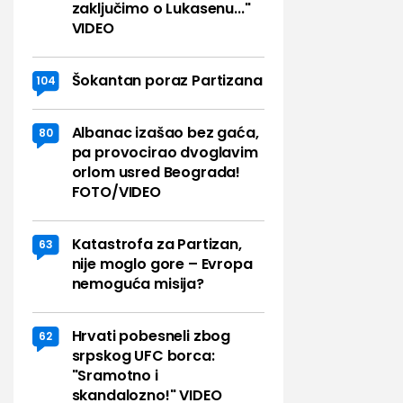
zaključimo o Lukasenu..."
VIDEO
Šokantan poraz Partizana
104
Albanac izašao bez gaća,
80
pa provocirao dvoglavim
orlom usred Beograda!
FOTO/VIDEO
Katastrofa za Partizan,
63
nije moglo gore – Evropa
nemoguća misija?
Hrvati pobesneli zbog
62
srpskog UFC borca:
"Sramotno i
skandalozno!" VIDEO