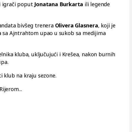
 igrači poput
Jonatana Burkarta
ili legende
mandata bivšeg trenera
Olivera Glasnera
, koji je
a sa Ajntrahtom upao u sukob sa medijima
lnika kluba, uključujući i Krešea, nakon burnih
upa.
i klub na kraju sezone.
Rijerom...