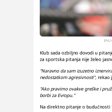
EPA/
Klub sada ozbiljno dovodi u pitan
za sportska pitanja nije želeo jas
"Naravno da sam izuzetno iznervir
nedostatkom agresivnosti",
rekao 
"Ako pravimo ovakve greške i pruž
borbi za Evropu."
Na direktno pitanje o budućnosti 