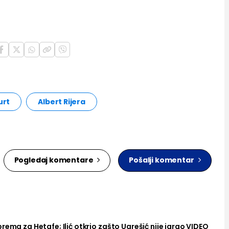
urt
Albert Rijera
Pogledaj komentare
Pošalji komentar
rema za Hetafe; Ilić otkrio zašto Ugrešić nije igrao VIDEO