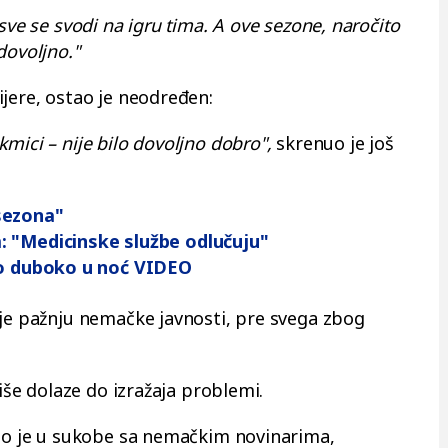
sve se svodi na igru tima. A ove sezone, naročito
dovoljno."
ijere, ostao je neodređen:
mici – nije bilo dovoljno dobro",
skrenuo je još
sezona"
: "Medicinske službe odlučuju"
do duboko u noć VIDEO
 je pažnju nemačke javnosti, pre svega zbog
više dolaze do izražaja problemi.
zio je u sukobe sa nemačkim novinarima,