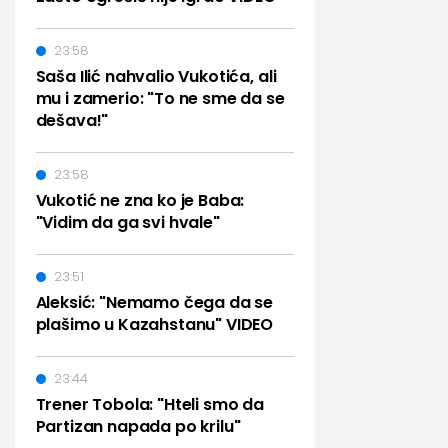
23:58
Saša Ilić nahvalio Vukotića, ali
mu i zamerio: "To ne sme da se
dešava!"
23:58
Vukotić ne zna ko je Baba:
"Vidim da ga svi hvale"
23:51
Aleksić: "Nemamo čega da se
plašimo u Kazahstanu" VIDEO
23:44
Trener Tobola: "Hteli smo da
Partizan napada po krilu"