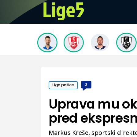
Lige petice
2
Uprava mu okr
pred ekspres
Markus Kreše, sportski direkto