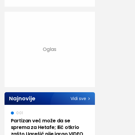
Najnovije
Vidi sve
0:01
Partizan već može da se
sprema za Hetafe; Ilić otkrio
zašto Ugrešić nije igrao VIDEO