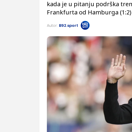
kada je u pitanju podrška tren
Frankfurta od Hamburga (1:2)
Autor:
B92.sport