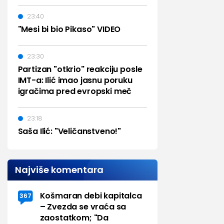
23:40
"Mesi bi bio Pikaso" VIDEO
23:30
Partizan "otkrio" reakciju posle
IMT-a: Ilić imao jasnu poruku
igračima pred evropski meč
23:18
Saša Ilić: "Veličanstveno!"
Najviše komentara
Košmaran debi kapitalca
367
– Zvezda se vraća sa
zaostatkom; "Da