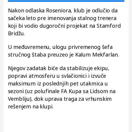
Nakon odlaska Roseniora, klub je odlučio da
sačeka leto pre imenovanja stalnog trenera
koji bi vodio dugoročni projekat na Stamford
Bridžu.
U međuvremenu, ulogu privremenog šefa
stručnog štaba preuzeo je Kalum Mekfarlan.
Njegov zadatak biće da stabilizuje ekipu,
popravi atmosferu u svlačionici i izvuče
maksimum iz poslednjih pet utakmica u
sezoni (uz polufinale FA Kupa sa Lidsom na
Vembliju), dok uprava traga za vrhunskim
rešenjem na klupi.