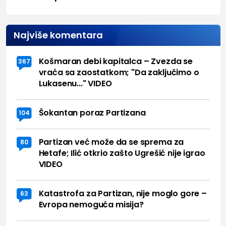
Najviše komentara
Košmaran debi kapitalca – Zvezda se
367
vraća sa zaostatkom; "Da zaključimo o
Lukasenu..." VIDEO
Šokantan poraz Partizana
104
Partizan već može da se sprema za
80
Hetafe; Ilić otkrio zašto Ugrešić nije igrao
VIDEO
Katastrofa za Partizan, nije moglo gore –
63
Evropa nemoguća misija?