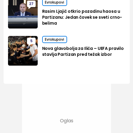
Evrokupovi
27
Rasim Ljajić otkrio pozadinu haosa u
Partizanu: Jedan čovek se sveti crno-
belima
Evrokupovi
5
Nova glavobolja za Ilića – UEFA pravilo
stavlja Partizan pred težak izbor