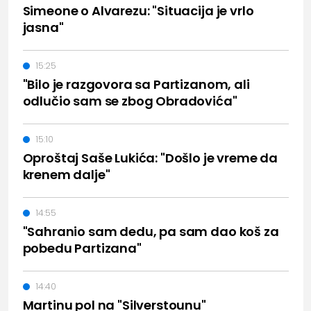
Simeone o Alvarezu: "Situacija je vrlo
jasna"
15:25
"Bilo je razgovora sa Partizanom, ali
odlučio sam se zbog Obradovića"
15:10
Oproštaj Saše Lukića: "Došlo je vreme da
krenem dalje"
14:55
"Sahranio sam dedu, pa sam dao koš za
pobedu Partizana"
14:40
Martinu pol na "Silverstounu"