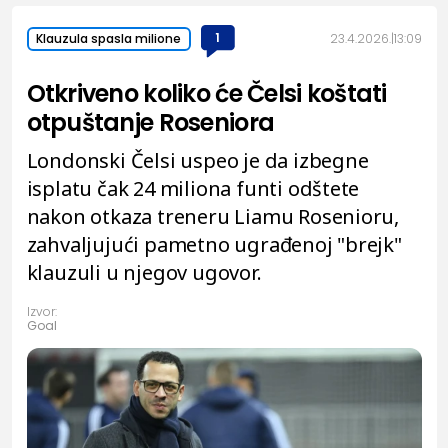
1
23.4.2026.
13:09
Klauzula spasla milione
Otkriveno koliko će Čelsi koštati
otpuštanje Roseniora
Londonski Čelsi uspeo je da izbegne
isplatu čak 24 miliona funti odštete
nakon otkaza treneru Liamu Rosenioru,
zahvaljujući pametno ugrađenoj "brejk"
klauzuli u njegov ugovor.
Izvor:
Goal