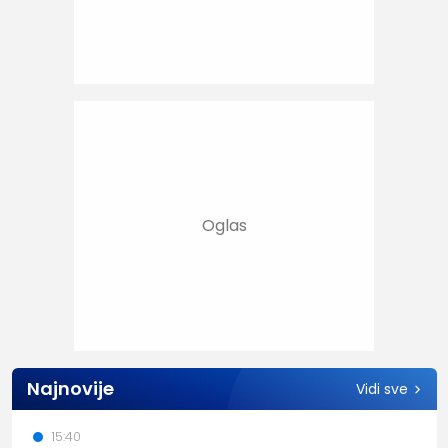
Najnovije
Vidi sve
15:40