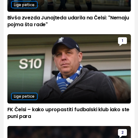
Lige petice
Bivša zvezda Junajteda udarila na Čelsi: "Nemaju
pojma šta rade"
1
Lige petice
FK Čelsi – kako upropastiti fudbalski klub iako ste
puni para
2