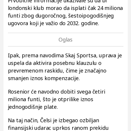
Prvobitne informacije ukazivale su da bi
londonski klub morao da isplati čak 24 miliona
funti zbog dugoročnog, šestoipogodišnjeg
ugovora koji je važio do 2032. godine.
Ipak, prema navodima Skaj Sportsa, uprava je
uspela da aktivira posebnu klauzulu o
prevremenom raskidu, čime je značajno
smanjen iznos kompenzacije.
Rosenior će navodno dobiti svega četiri
miliona funti, što je otprilike iznos
jednogodišnje plate.
Na taj način, Čelsi je izbegao ozbiljan
finansijski udarac uprkos ranom prekidu