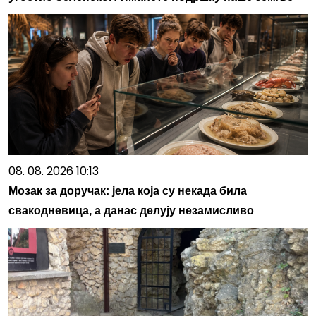
08. 08. 2026 10:13
Мозак за доручак: јела која су некада била
свакодневица, а данас делују незамисливо