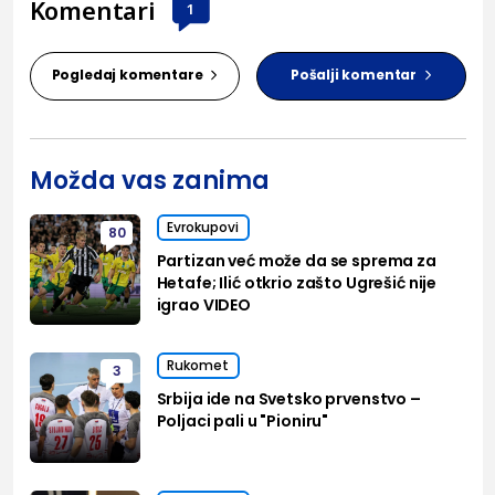
Komentari
1
Pogledaj komentare
Pošalji komentar
Možda vas zanima
Evrokupovi
80
Partizan već može da se sprema za
Hetafe; Ilić otkrio zašto Ugrešić nije
igrao VIDEO
Rukomet
3
Srbija ide na Svetsko prvenstvo –
Poljaci pali u "Pioniru"