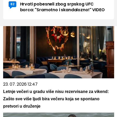
Hrvati pobesneli zbog srpskog UFC
62
borca: "Sramotno i skandalozno!" VIDEO
23. 07. 2026 12:47
Letnje večeri u gradu više nisu rezervisane za vikend:
Zašto sve više ljudi bira večeru koja se spontano
pretvori u druženje