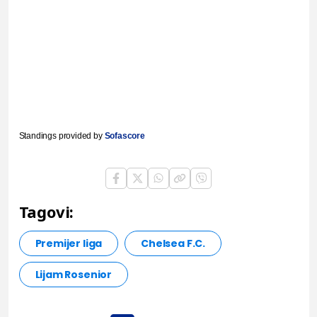
Standings provided by
Sofascore
Tagovi:
Premijer liga
Chelsea F.C.
Lijam Rosenior