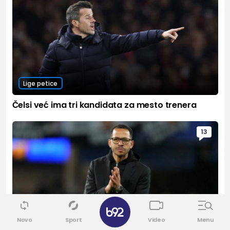
Lige petice
Čelsi već ima tri kandidata za mesto trenera
13
Novo
Sport
Video
Menu
Lige petice