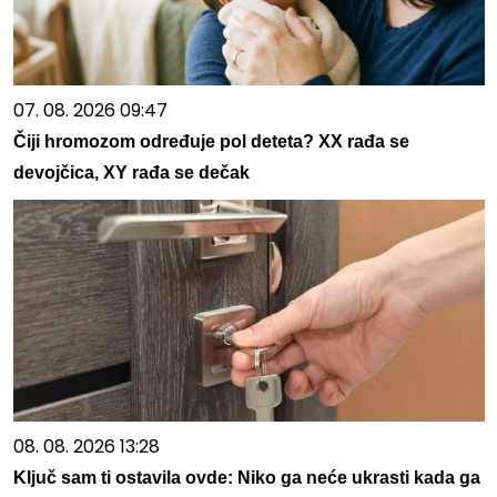
07. 08. 2026 09:47
Čiji hromozom određuje pol deteta? XX rađa se
devojčica, XY rađa se dečak
08. 08. 2026 13:28
Ključ sam ti ostavila ovde: Niko ga neće ukrasti kada ga