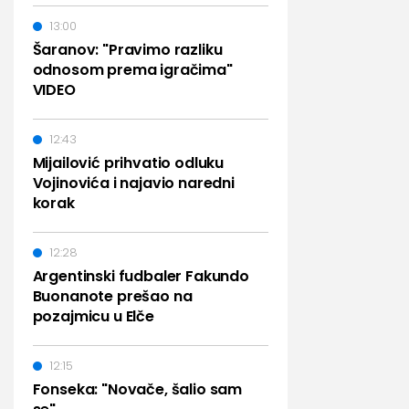
13:00
Šaranov: "Pravimo razliku
odnosom prema igračima"
VIDEO
12:43
Mijailović prihvatio odluku
Vojinovića i najavio naredni
korak
12:28
Argentinski fudbaler Fakundo
Buonanote prešao na
pozajmicu u Elče
12:15
Fonseka: "Novače, šalio sam