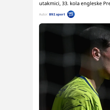
utakmici, 33. kola engleske Pre
Autor:
B92.sport