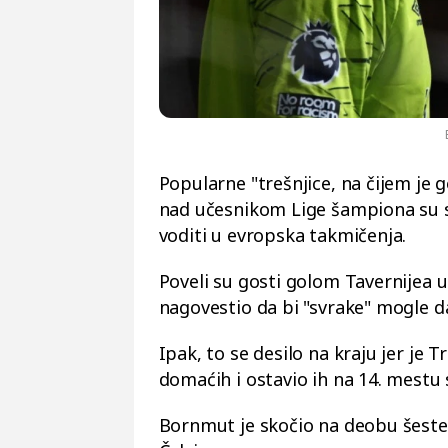
Popularne "trešnjice, na čijem je
nad učesnikom Lige šampiona su se
voditi u evropska takmičenja.
Poveli su gosti golom Tavernijea u 
nagovestio da bi "svrake" mogle da
Ipak, to se desilo na kraju jer je
domaćih i ostavio ih na 14. mestu
Bornmut je skočio na deobu šeste p