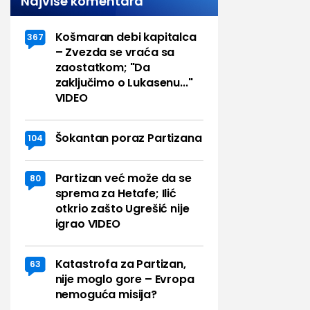
Najviše komentara
Košmaran debi kapitalca
367
– Zvezda se vraća sa
zaostatkom; "Da
zaključimo o Lukasenu..."
VIDEO
Šokantan poraz Partizana
104
Partizan već može da se
80
sprema za Hetafe; Ilić
otkrio zašto Ugrešić nije
igrao VIDEO
Katastrofa za Partizan,
63
nije moglo gore – Evropa
nemoguća misija?