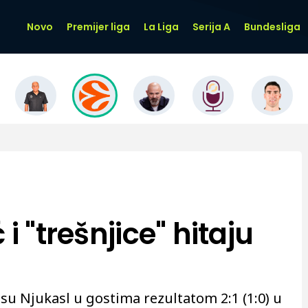
Novo
Premijer liga
La Liga
Serija A
Bundesliga
i "trešnjice" hitaju
su Njukasl u gostima rezultatom 2:1 (1:0) u