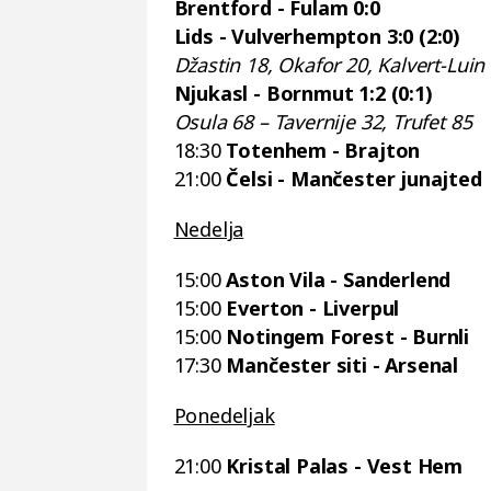
Brentford - Fulam 0:0
Lids - Vulverhempton 3:0 (2:0)
Džastin 18, Okafor 20, Kalvert-Luin
Njukasl - Bornmut 1:2 (0:1)
Osula 68 – Tavernije 32, Trufet 85
18:30
Totenhem - Brajton
21:00
Čelsi - Mančester junajted
Nedelja
15:00
Aston Vila - Sanderlend
15:00
Everton - Liverpul
15:00
Notingem Forest - Burnli
17:30
Mančester siti - Arsenal
Ponedeljak
21:00
Kristal Palas - Vest Hem