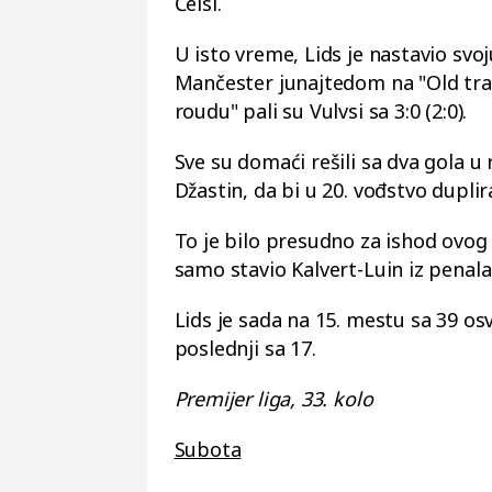
Čelsi.
U isto vreme, Lids je nastavio sv
Mančester junajtedom na "Old tra
roudu" pali su Vulvsi sa 3:0 (2:0).
Sve su domaći rešili sa dva gola u
Džastin, da bi u 20. vođstvo duplir
To je bilo presudno za ishod ovo
samo stavio Kalvert-Luin iz penala
Lids je sada na 15. mestu sa 39 os
poslednji sa 17.
Premijer liga, 33. kolo
Subota