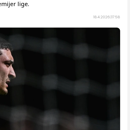
mijer lige.
18.4.2026.
17:58