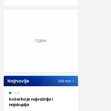
Najnovije
Vidi sve
13:15
Košarka je najvažnija i
najskuplja