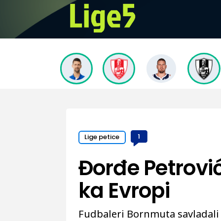
Lige petice
1
Đorđe Petrović 
ka Evropi
Fudbaleri Bornmuta savladali 