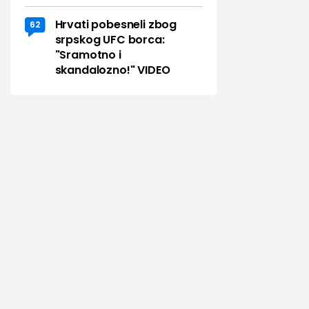
Hrvati pobesneli zbog
62
srpskog UFC borca:
"Sramotno i
skandalozno!" VIDEO