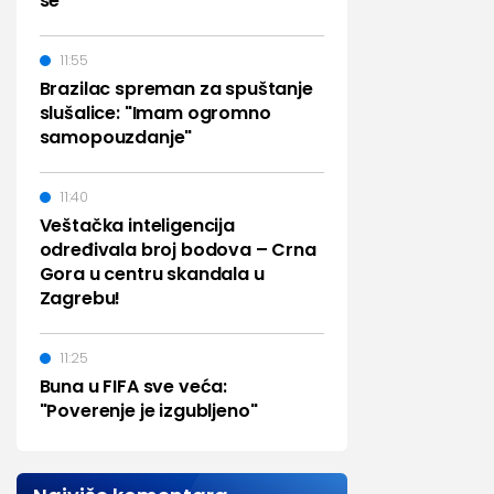
se"
11:55
Brazilac spreman za spuštanje
slušalice: "Imam ogromno
samopouzdanje"
11:40
Veštačka inteligencija
određivala broj bodova – Crna
Gora u centru skandala u
Zagrebu!
11:25
Buna u FIFA sve veća:
"Poverenje je izgubljeno"