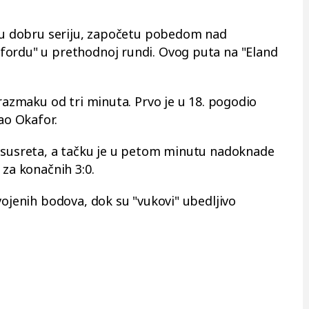
oju dobru seriju, započetu pobedom nad
fordu" u prethodnoj rundi. Ovog puta na "Eland
 razmaku od tri minuta. Prvo je u 18. pogodio
ao Okafor.
g susreta, a tačku je u petom minutu nadoknade
 za konačnih 3:0.
vojenih bodova, dok su "vukovi" ubedljivo