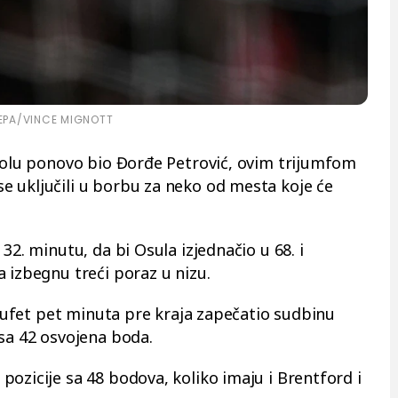
EPA/VINCE MIGNOTT
 golu ponovo bio Đorđe Petrović, ovim trijumfom
 uključili u borbu za neko od mesta koje će
32. minutu, da bi Osula izjednačio u 68. i
 izbegnu treći poraz u nizu.
 Trufet pet minuta pre kraja zapečatio sudbinu
 sa 42 osvojena boda.
ozicije sa 48 bodova, koliko imaju i Brentford i